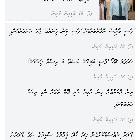
18 ގަޑިއިރު ކުރިން
އެފްސީ ވޯރިއާސް ރޮއްވާލުމަށްފަހު އެފްސީ ކޮއިން ފައިނަލުގެ ޖާގަ ކަށަވަރުކޮށްފި
18 ގަޑިއިރު ކުރިން
ގަދަފަދަ ޗޮކޯ އެފްސީ ބަލިކޮށް ހަސްތާ ލަ ވިސްތާ ފައިނަލަށް!
18 ގަޑިއިރު ކުރިން
ތިން ލައްކައަށްވުރެ ގިނަ ރުފިޔާ ހުރި ފޮއްޓެއް ވަގަށް ނެގި މީހަކު
ހައްޔަރުކޮށްފި
18 ގަޑިއިރު ކުރިން
ޑޮލަރު އިންވެސްޓްކޮށްގެން ފައިދާ ހޯދޭ ބީއެމްއެލްގެ ސްކީމުގެ ނަފާ ޑޮލަރުން