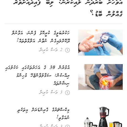
އަވަހަށް ބަރުދަން ލުއިކުރުން: ލިބޭ ފައިދާއަށްވުރެ
ގެއްލުން ބޮޑު؟
ހަކުރުބަލީގެ ކުރީކޮޅު ފެންނަ، އަޅާނުލާ
ދޫކޮށްލައިގެން ނުވާނެ އަލާމާތްތައް!
2 މަސް ކުރިން
އުމުރުން 30 ގެ އަހަރުތަކުގައި ކަކުލުގައި
ރިއްސުން: ސަމާލުވާންޖެހޭ މުހިންމު
ނިޝާންތައް
3 މަސް ކުރިން
މިކްސްޗަރުގެ ގްރިންޑަރަށް މިތަކެތި
ނުއަޅާތި!
3 މަސް ކުރިން