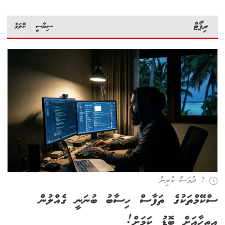
ރިޕޯޓް
ސިޔާސީ
ކޮލަމް
2 ދުވަސް ކުރިން
ސްކޭމްތަކުގެ ތަފާސް ހިސާބު ބުނަނީ ގެއްލުން
އިތިހާއަށް ބޮޑު ކަަމަށް!