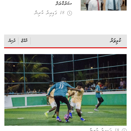
ސަރުކާރަށް
18 ގަޑިއިރު ކުރިން
ކުޅިވަރު
ރާއްޖެ
ދުނިޔެ
18 ގަޑިއިރު ކުރިން