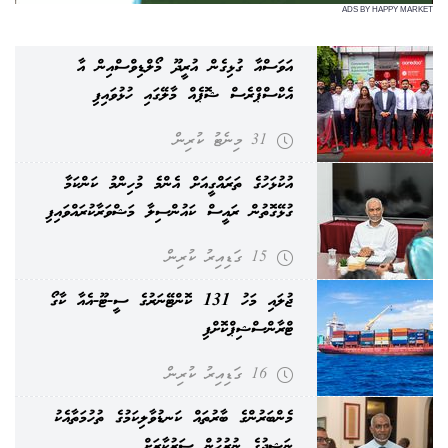
ADS BY HAPPY MARKET
އަވަސްއާ ގުޅިގެން އުރީދޫ މޯލްޑިވްސްއިން އާ
އެކްސްޕްރެސް ޝޮޕެއް މާލޭގައި ހުޅުވައިފި
31 މިނެޓު ކުރިން
އުކުޅަހުގެ ތަރައްގީއަށް އެންމެ މުހިންމު ކަންކަމާ
ގުޅޭގޮތުން ރައީސް ކައުންސިލާ މަޝްވަރާކުރައްވައިފި
15 ގަޑިއިރު ކުރިން
ޖުލައި މަހު 131 ކޮންޓޭނަރުގެ ސީ-ޓޫ-އެއާ ކާގޯ
ޓްރާންސްޝިޕްކޮށްފި
16 ގަޑިއިރު ކުރިން
މެންބަރުންގެ ބާރުތައް ކަނޑުވާލިކަމުގެ ތުހުމަތާއެކު
ނަޝީދުގެ ނުރުހުން ސަރުކާރަށް