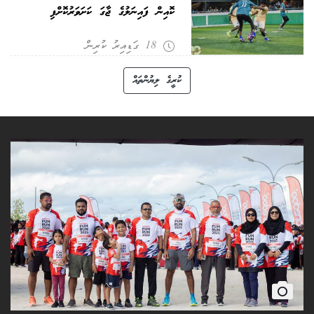
ކޮއިން ފައިނަލުގެ ޖާގަ ކަށަވަރުކޮށްފި
18 ގަޑިއިރު ކުރިން
ކުރީގެ ލިޔުންތައް