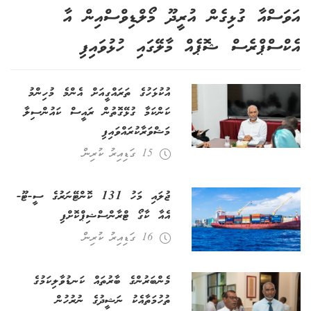
އަވަސްއާ ގުޅިގެން އުރީދޫ މޯލްޑިވްސްއިން އާ
އެކްސްޕްރެސް ޝޮޕެއް މާލޭގައި ހުޅުވައިފި
އުކުޅަހުގެ ތަރައްގީއަށް އެންމެ މުހިންމު
ކަންކަމާ ގުޅޭގޮތުން ރައީސް ކައުންސިލާ
މަޝްވަރާކުރައްވައިފި
15 ގަޑިއިރު ކުރިން
ޖުލައި މަހު 131 ކޮންޓޭނަރުގެ ސީ-ޓޫ-
އެއާ ކާގޯ ޓްރާންސްޝިޕްކޮށްފި
16 ގަޑިއިރު ކުރިން
މެންބަރުންގެ ބާރުތައް ކަނޑުވާލިކަމުގެ
ތުހުމަތާއެކު ނަޝީދުގެ ނުރުހުން