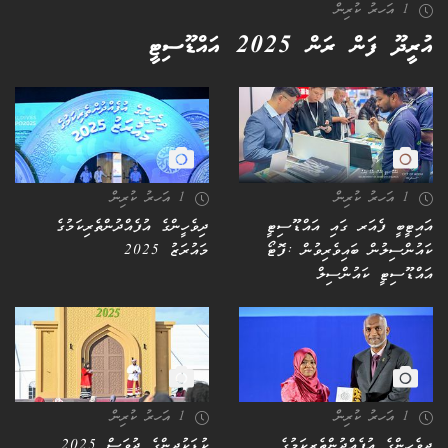
1 އަހރު ކުރިން
އުރީދޫ ފަން ރަން 2025 އައްޑޫސިޓީ
1 އަހރު ކުރިން
1 އަހރު ކުރިން
އައިޓީބީ ފެއަރ ގައި އައްޑޫސިޓީ
ދިވެހީންގެ އުފެއްދުންތެރިކަމުގެ
ކައުންސިލުން ބައިވެރިވުން :ފޮޓޯ
މައުރަޒު 2025
އައްޑޫސިޓީ ކައުންސިލް
1 އަހރު ކުރިން
1 އަހރު ކުރިން
ދިވެހީންގެ އުފެއްދުންތެރިކަމުގެ
ކުޑަކުދިންގެ ދުވަސް 2025