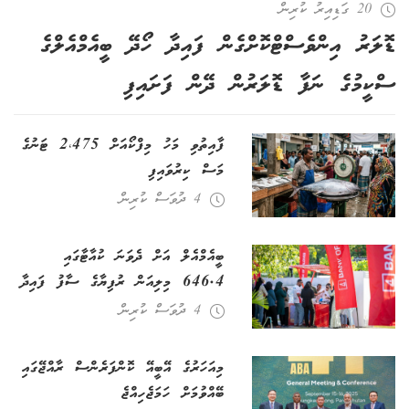
20 ގަޑިއިރު ކުރިން
ޑޮލަރު އިންވެސްޓްކޮށްގެން ފައިދާ ހޯދޭ ބީއެމްއެލްގެ
ސްކީމުގެ ނަފާ ޑޮލަރުން ދޭން ފަށައިފި
ފާއިތުވި މަހު މިފްކޯއަށް 2،475 ޓަނުގެ
މަސް ކިރުވައިފި
4 ދުވަސް ކުރިން
ބީއެމްއެލް އަށް ދެވަނަ ކުއާޓާގައި
646.4 މިލިއަން ރުފިޔާގެ ސާފު ފައިދާ
4 ދުވަސް ކުރިން
މިއަހަރުގެ އޭބީއޭ ކޮންފަރެންސް ރާއްޖޭގައި
ބޭއްވުމަށް ހަމަޖެހިއްޖެ