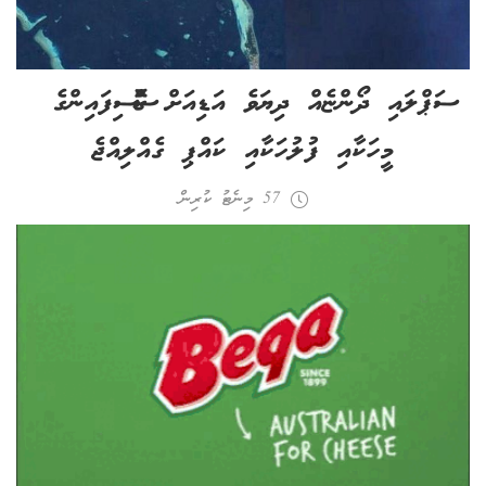
ސަޕްލައި ދޯންޏެއް ދިޔަވެ އަޑިއަށް ގޮސް ސިފައިންގެ
މީހަކާއި ފުލުހަކާއި ކައްޕި ގެއްލިއްޖެ
57 މިނެޓު ކުރިން