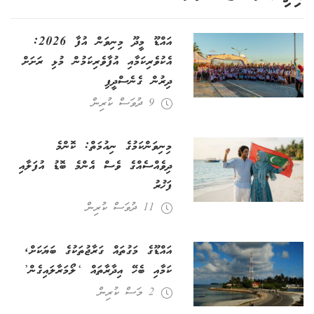
އައްޑޫ މީދޫ މިނިވަން އުފާ 2026:
އެކުވެރިކަމާއި އުފާވެރިކަމުން މުޅި ރަށަށް
ދިރުން ގެނެސްދީފި
9 ދުވަސް ކުރިން
މިނިވަންކަމުގެ ނިއުމަތް: ކޮންމެ
ދިވެއްސެއްގެ ވެސް އެންމެ ބޮޑު އުފަލާއި
ފަޚުރު
11 ދުވަސް ކުރިން
އައްޑޫގެ މަގުތައް ގަރާޖުތަކުގެ ބަޔަކަށް,
ކަމާއި ބެހޭ އިދާރާތައް ‘ލޯމަރާލައިގެން’
2 މަސް ކުރިން