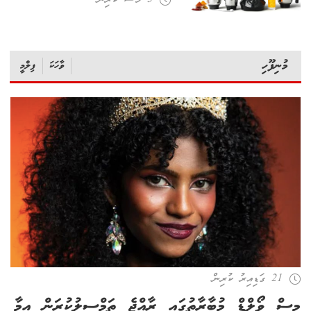
މުނިފޫހި
ވާހަކަ
ފިލްމީ
21 ގަޑިއިރު ކުރިން
މިސް ވޯލްޑް މުބާރާތުގައި ރާއްޖެ ތަމްސީލުކުރަން އީމާ