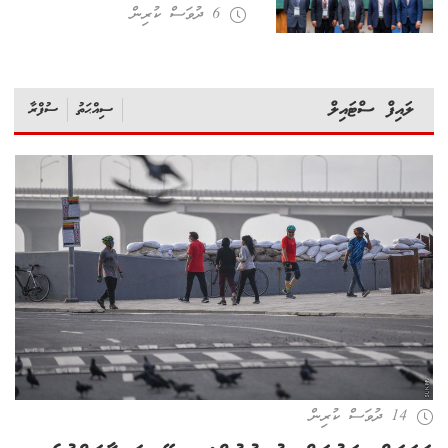
6 ދުވަސް ކުރިން
ލައިފް ސްޓައިލް
ސިއްޙަތު
ސުފްރާ
14 ދުވަސް ކުރިން