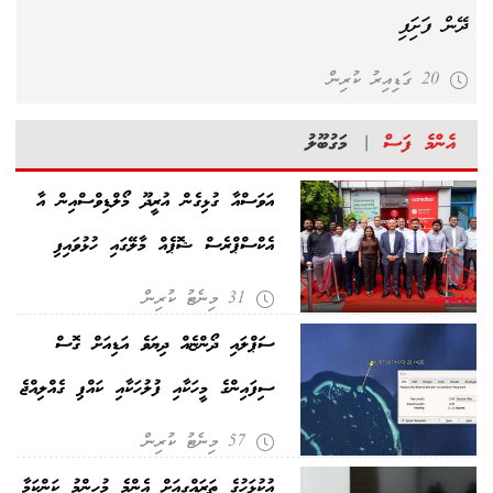
ދޭން ފަށައިފި
20 ގަޑިއިރު ކުރިން
އެންމެ ފަސް
|
މަގުބޫލު
އަވަސްއާ ގުޅިގެން އުރީދޫ މޯލްޑިވްސްއިން އާ
އެކްސްޕްރެސް ޝޮޕެއް މާލޭގައި ހުޅުވައިފި
31 މިނެޓު ކުރިން
ސަޕްލައި ދޯންޏެއް ދިޔަވެ އަޑިއަށް ގޮސް
ސިފައިންގެ މީހަކާއި ފުލުހަކާއި ކައްޕި ގެއްލިއްޖެ
57 މިނެޓު ކުރިން
އުކުޅަހުގެ ތަރައްގީއަށް އެންމެ މުހިންމު ކަންކަމާ