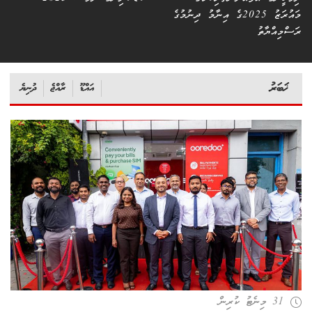
މައުރަޒު 2025ގެ އިނާމު ދިނުމުގެ
ރަސްމިއްޔާތު
ޚަބަރު
އައްޑޫ
ރާއްޖެ
ދުނިޔެ
31 މިނެޓު ކުރިން