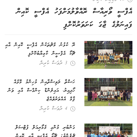
އެފްސީ ވޯރިއާސް ރޮއްވާލުމަށްފަހު އެފްސީ ކޮއިން
ފައިނަލުގެ ޖާގަ ކަށަވަރުކޮށްފި
ރޭ ކުޅުނު މެޗުތަކުން އެފްސީ ކޮއިން އާއި
ޗޮކޯ އެފްސީން ކާމިޔާބުކޮށްފި
3 ދުވަސް ކުރިން
ހަސްތާ ލަވިސްތާއިން މުހިންމު މޮޅެއް
ހޯދިއިރު، އައިލެންޑް ކިންގްސް އާއި ވަން
ޕާމް އެއްވަރުވެއްޖެ
4 ދުވަސް ކުރިން
ގަންބުރި މުންގި މެމޯރިއަލް ފުޓްސަލް
ޗެލެންޖު: ޗޮކޯ އެފްސީ އާއި ކޮއިން