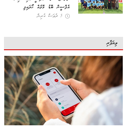
އެފްސީން ބޮޑު މޮޅެއް ހޯދައިފި
5 ދުވަސް ކުރިން
ވިޔަފާރި