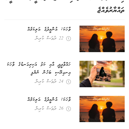
ތައްޔާރުވެއްޖެ
ވާހަކަ: އުންމީދުގެ އަލިކަމެއް
22 ދުވަސް ކުރިން
ހައްވާދީދީ އާއި ކަޅު އަކިރިގަނޑުގެ ވާހަކަ
އިނގިރޭސި ބަހުން ނެރެފި
24 ދުވަސް ކުރިން
ވާހަކަ: އުންމީދުގެ އަލިކަމެއް
26 ދުވަސް ކުރިން