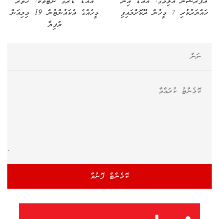
އޮޕަރޭޝަން އަލިމަގު: އައްޑޫ އިން
އައްޑޫ ޑްރަގް ނެޓްވޯކް: ހަތަރު
ހައްޔަރުކުރި 7 މީހުން ދޫކޮށްލައިފި
މީހެއްގެ އެކައުންޓުން 19 މިލިއަން
ރުފިޔާ