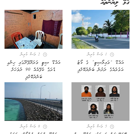
ގުޅޭ ލިޔުންތައް
1 މަސް ކުރިން
2 މަސް ކުރިން
އައްޑޫ “މައިލޯސިޓީ” ގެ ކޯޓު
އައްޑޫ ސިޓީ މަރަދޫފޭދޫގައި ހިންގި
އަމުރެއްގެ ދަށުން ބަންދުކޮށްފި
ޑްރަގް ކެފޭއެއް 90 ދުވަހަށް
ބަންދުކޮށްފި
5 މަސް ކުރިން
8 މަސް ކުރިން