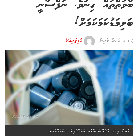
ބާވަތްތައް ގިނަވެ، ނަފްސާނީ
ބަލިމަޑުކަމަކަމަށް!
2 އަހރު ކުރިން
އެޑިޓޯރިއަލް
ކުރިން ހިންގި އޮޕަރޭޝަނެއްގައި އަތުލާފައިވާ މަސްތުވާތަކެތި