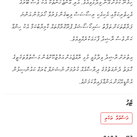
ހިމެނޭ ކަމަށް އޭނާ ވިދާޅުވިއެވެ. އަދި ގޮންޖެހުންތަކާ އެކު ވެސް ބޭރުގެ
އެހީތެރިކަމާއި އެކިއެކި ރިސޯސަސް ލިބިގެން ފަރުވާ ހޯދަމުން އަންނަ
ފަރާތްތަކަށް ތަފާތު ސައިކޯސޯޝަލް ޕްރޮގްރާމްތައް ކާމިޔާބުކަމާ އެކު ހިންގާ
ކަން ވެސް ރާޝިދު ފާހަގަކުރެއްވިއެވެ.
އިތުރަށް ރާޝިދު ވިދާޅުވީ މުޅި ރާއްޖެއަށް އަމާޒުކޮށްގެން މަސްތުވާތަކެތީގެ
ހާލަތު ދެނެގަތުމުގެ ދިރާސާއެއް ކުރުމަށް ނެޝަނަލް ޑްރަގް ކައުންސިލުން
އެންޑީއޭއަށް އަންގާފައިވާކަމަށެވެ.
ޓެގު
މަސްތުވާ ތަކެތި