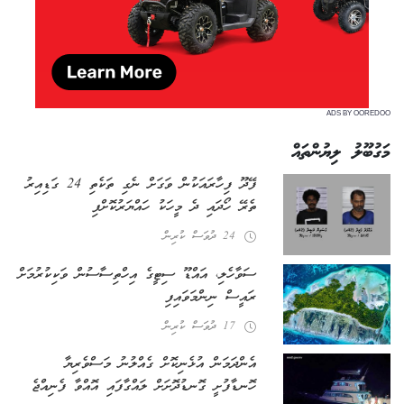
ADS BY OOREDOO
މަގުބޫލު ލިޔުންތައް
ފޭދޫ ފިހާރައަކުން ވަގަށް ނެގި ތަކެތި 24 ގަޑިއިރު
ތެރޭ ހޯދައި ދެ މީހަކު ހައްޔަރުކޮށްފި
24 ދުވަސް ކުރިން
ސަވާހެލި، އައްޑޫ ސިޓީގެ އިހްތިސާސުން ވަކިކުރުމަށް
ރައީސް ނިންމަވައިފި
17 ދުވަސް ކުރިން
އެންދަމަން އުޅެނިކޮށް ގެއްލުނު މަސްވެރިޔާ
ހޮނޑާފުށީ ގޮނޑުދޮށަށް ލައްގާފައި އޮއްވާ ފެނިއްޖެ