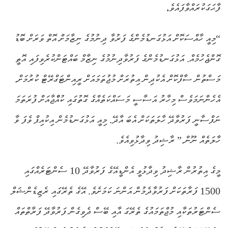
ފާޙަގަކުރައްވާފައެވެ،
“މިއީ ހާއްސަކޮށް އަޅުގަނޑުމެންގެ ފަރުވާ ދިނުމުގެ ނިޒާމަށް އޮތް ވަރަށް ބޮޑު
ގޮންޖެހުމެއް. އަޅުގަނޑުމެންގެ ފަރުވާދިނުމުގެ ނިޒާމް ބައްޓަންކުރެވިފައި އޮތީ
މަސްތުން ސާފްކޮށް އެކުދިން އިތުރަށް މުޖުތަމައަށް ރީއިންޓަގްރޭޓް ކުރުމަށް.
އެހެންނަމަވެސް މިހާރު އަސާސީ މަސައްކަތެއްގެ ގޮތުގައި ކުއްްޖާއަށް ފުރަތަމަ
ނަފްސާނީ ފަރުވާދޭ ހާލަތަކަށް އެބަ އާދޭ. މިއީ އަޅުގަނޑުމެން އިކުއިޕް ވެފަ ވާ
ހާލަތެއް ނޫން.” ރާޝިދު ވިދާޅުވިއެވެ.
މީގެ އިތުރުން ރާޝިދު ވިދާޅުވީ އެންޑީއޭގެ ފަރުވާދޭ 10 ސެންޓަރެއްގައި
1500 ފަރާތަކަށް ފަރުވާދެމުން އަންނަ ކަމަށެވެ. އޭގެ ތެރޭގައި ރެޒިޑެންޝަލް
ސެންޓަރުތަކާއި މުޖްތަމައުގެ ތެރޭގަ އާއި ބޭސް ދެވިގެން ފަރުވާދޭ ފަރާތްތައް