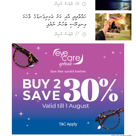
20 ދުވަސް ކުރިން
ހައްވާދީދީ އާއި ކަޅު އަކިރިގަނޑުގެ ވާހަކަ
އިނގިރޭސި ބަހުން ނެރެފި
27 ދުވަސް ކުރިން