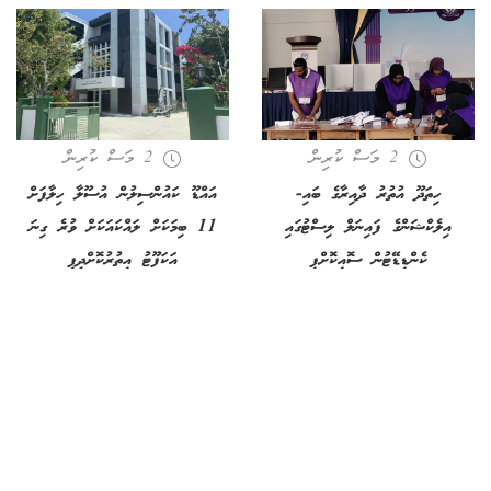
2 މަސް ކުރިން
2 މަސް ކުރިން
ހިތަދޫ އުތުރު ދާއިރާގެ ބައި-
އައްޑޫ ކައުންސިލުން އުސޫލާ ހިލާފަށް
އިލެކްޝަންގެ ފައިނަލް ލިސްޓުގައި
11 ބިމަކަށް ލައްކައަކަށް ވުރެ ގިނަ
ކެންޑިޑޭޓުން ސޮއިކޮށްފި
އަކަފޫޓު އިތުރުކޮށްދީފި
3 މަސް ކުރިން
3 މަސް ކުރިން