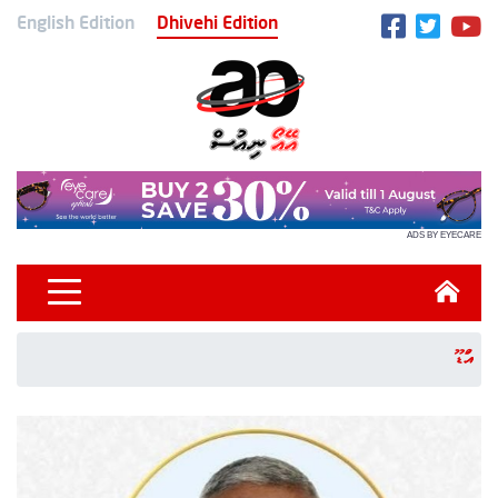
English Edition
Dhivehi Edition
ADS BY EYECARE
އައްޑޫ