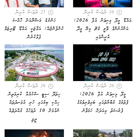
16 ދުވަސް ކުރިން
25 ދުވަސް ކުރިން
އައްޑޫ މީދޫ މިނިވަން އުފާ 2026:
ހަންކެޑެ މަޝްރޫއަށް ހާއްސަ
އަންހެނުންގެ ވޮލީ މެޗު މިރޭ މީދޫ
ކުންފުންޏެއް: އަމާޒަކީ އައްޑޫ ޓޫރިޒަމް
އެރީނާގައި
ފުޅާކުރުން
26 ދުވަސް ކުރިން
26 ދުވަސް ކުރިން
މީދޫ މިނިވަން އުފާ 2026:
ހިތަދޫ ސިޓީ ސްކުއެއާ ކުރިމަތިން
ފެތުމުގެ މުބާރާތުގައި ބައިވެރިވުމުގެ
ހިއްކި ބިމުގައި ހުރި އުޅަނދުތައް
ފުރުސަތު މިއަދަށް ހަމަވާނެ
ނެގުމަށް 10 ދުވަހުގެ މުއްދަތެއް
ދީފި