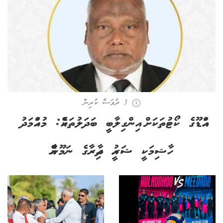
3 ދުވަސް ކުރިން
އައްޑޫގެ ކޯޓުތަކަށް އިންގިލާބީ ބަދަލުތަކެއް: މުހައްމަދު
ހާޝިމަކީ ޝަރުއީ ދާއިރާގެ ނަމޫނާއެއް