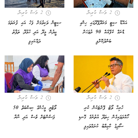
2 މަސް ކުރިން
2 މަސް ކުރިން
އައްޑޫ ސިޓީ މަރަދޫފޭދޫގައި ހިންގި
ސިޓީން ވަކިވުމަށް ފަހު އައި ފުރަތަމަ
ޑްރަގް ކެފޭއެއް 90 ދުވަހަށް
ޢީދުން މީދޫ އަދި ހުޅުދޫ، ތަފާތު
ބަންދުކޮށްފި
ދައްކައިފި
2 މަސް ކުރިން
2 މަސް ކުރިން
ހުރިހާ ވޯޓު ފޮށްޓަކުން ކުރި
ވޯޓުލީ މީހުންގެ ނިސްބަތް 50
ހޯއްދަވައިގެން ހިތަދޫ އުތުރުގެ ގޮނޑި
ޕަސެންޓަށް ވެސް އަދި ނާރާ
ސޯދިގު ކާމިޔާބު ކުރައްވައިފި