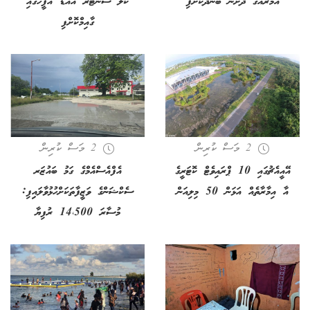
އަމުރެއްގެ ދަށުން ބަންދުކޮށްފި
ކޯލް ސެންޓަރު އައްޑޫ އޮފީހުގައި
ގާއިމްކޮށްފި
2 މަސް ކުރިން
2 މަސް ކުރިން
އޭއީއެޗުގައި 10 ޕްރައިވެޓް ކޮޓަރީގެ
އެފްއެސްއެމްގެ ގަމު ބައުޒަރ
އާ އިމާރާތެއް އަޅަން 50 މިލިއަން
ސެކްޝަންގެ ވަޒީފާތަކަށްހުޅުވާލައިިފި:
މުސާރަ 14،500 ރުފިޔާ