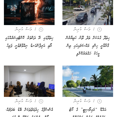
1 މަސް ކުރިން
1 މަސް ކުރިން
ހިތަދޫ ގެއަކަށް ވަދެ ތޫނު ހަތިޔާރުން
ހިތަދޫގައި ރޭ ދަންވަރު ކޮންޓެއިނަރެއްގައި
މާރާމާރީ ހިންގި މައްސަލައިގައި ތިން
ރޯވި އަލިފާންގަނޑު ނިއްވާލެވުނީ ފަތިހު
މީހަކު ހައްޔަރުކޮށްފި
1 މަސް ކުރިން
1 މަސް ކުރިން
އައްޑޫ “މައިލޯސިޓީ” ގެ ކޯޓު
އެންސްޕާގެ ހިދުމަތްތަކަށް ބޮޑު ބަދަލެއް؛