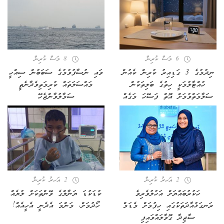
6 މަސް ކުރިން
8 މަސް ކުރިން
ނިދުމުގެ 3 ގަޑިއިރު ކުރިން ކެއުން
ވައި ނުސާފުވުމުގެ ސަބަބުން ސިއްހީ
ހުއްޓާލުމަކީ ހިތުގެ ބަލިތަކުން
މައްސަލަތައް ކުރިމަތިވެދާނެތީ
ސަލާމަތްވުމަށް އޮތް ފަސޭހަ މަގެއް
ސަމާލުވާންޖެހޭ
2 އަހރު ކުރިން
2 އަހރު ކުރިން
ހަކުރުބައްޔަށް އަހުލުވެރިވެ
ކުޑަކުޑަ ޔަނާލްގެ ވޭންތަކަށް ލުޔެއް
ރަނގަޅުއާދަތަކުގައި ހިފުމަށް މެޑަމް
ހޯދުމަށް، މަންމަ އެދެނީ އެހީއެއް!
ސާޖިދާ ގޮވާލައްވައިފި