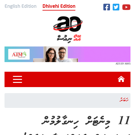
English Edition
Dhivehi Edition
ADS BY AIMS
ޚަބަރު
11 މިނެޓަށް ހިނގާލުމުން