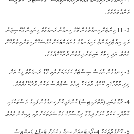
1- ހިނގުމުން ހަށިގަނޑު އެއްކޮށް ހިއްކާނުލިޔަސް “އެކްސްޓްރާ” ކެލޮރީސް
އަންދާލަދެއެވެ.
2- 11 މިނެޓަށް ހިނގާލުމުން ލޭގެ ހިނގުން ރަނގަޅުވެ ގިނައިން އޮކްސިޖަން
އަދި ނިއުޓްރިއެންޓް ހަށިގަނޑުގެ ގުނަވަންތަކަށް ހާއްސަކޮށް ހިތަށް އިތުރުކޮށް
ދެއެވެ. އަދި ހިތުގެ ބަލިތަށް ދިމާވުން ދުރުކޮށްދެއެވެ.
3- ހިނގުމުން ނާވަސް ސިސްޓަމް ހަމަޔަކަށް އެޅި މޫޑު ރަނގަޅުވެ މީހާ އަށް
ދިރި އުޅުމުގައި ކޮންމެ ދުވަހަކު ދިމާވާ ސްޓްރެސް ތަކުން ދުރުކޮށްދެއެވެ.
4- ރާއްދެބަލި (އާތްރައިޓިސް) ހުންނަމީހުން
ހިނގުމުން ފައިގެ މަސްތަކުގައި
ބާރުޖެހި ކަކުލު ހުޅަށް ދިމާވާ ރިއްސުމުގެ މައްސަލަތަކަށް ލުއި ލިބިގެން ދެއެވެ.
5- ކޮންމެދުވަހަކު 4ކިލޯމީޓަރއަށް ހިނގާ މީހުނަށް ޓައިޕް2 ޑައިބެޓީސް