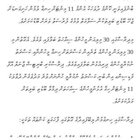
ބުނެފައިވަނީ ކޮންމެ ދުވަހަކު އެންމެ 11 މިނެޓަށް ހިނގާ ލުމުން ހަށިގަނޑަށް
ޖެހޭ ބޮޑެތި ބަލިތަކުން ސަލާމަތް ވުމުގެ ފުރުސަތު ވަރަށް ބޮޑުކަމަށެވެ.
މިދިރާސާގައި 30 މިލިއަން މީހުންގެ ސިއްހަތު ބަލާފައި ވެއެވެ. އެގޮތުން މި
30 މިލިއަން މީހުންގެ ތެރެއިން ކަސްރަތަށް ހިނގާ މީހުންނާއި
ކަސްރަތު
ނުކުރާމީހުންގެ ދިރިއުޅުން ބަލާފައިވެއެވެ. ދިރާސާކުރި ބްރިޓިޝް ޖާނަލް އޮފް
މެޑިސިންގ އިން ބުނީ ކަސްރަތު ނުކުރާމީ ހުންނަށް ވުރެ މަދުވެގެން ދުވާލަކު
11 މިނެޓަށް ހިގާ އުޅުނުމީހުންގެ ސިއްހަތަށް ދިމާވާ ބޮޑެތި ބަލިތަށް
މަދުކަމަށެވެ.
ދިރާސާގައި ހިނގުމުން ލިބޭފައިދާގެ ގޮތުގައި ފާހަގަވީ ކަންތައް ތަކަކީ: