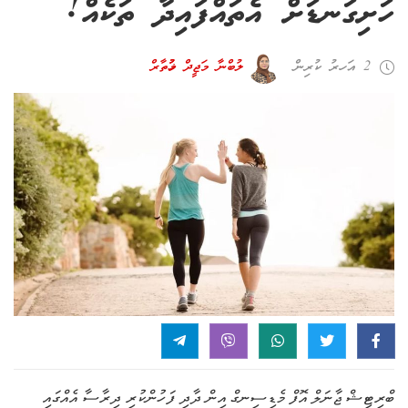
ހަށިގަނޑަށް އެތައްފައިދާ ތަކެއް!
2 އަހރު ކުރިން
ލުބްނާ މަޖީދް މުޚުތާރް
ބްރިޓިޝް ޖާނަލް އޮފް މެޑިސިނގް އިން ދާދި ފަހުންކުރި ދިރާސާ އެއްގައި