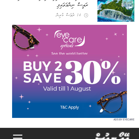
ރައީސް ނިންމަވައިފި
14 ދުވަސް ކުރިން
ADS BY EYECARE