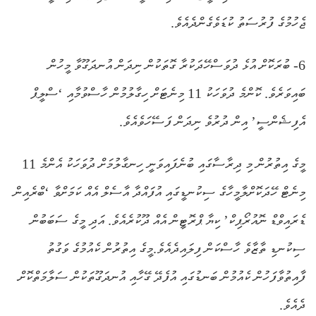
ޖެހުމުގެ ފުރުސަތު ކުޑަވެގެންދެއެވެ.
6- ބުރަކޮށް އުޅެ ދުވަސްހޭދަކުރާ ގޮތަކުން ނިދަން އުނދަގޫވާ މީހުން
ބައިވަރެވެ. ކޮންމެ ދުވަހަކު 11 މިނެޓަށް ހިގާލުމުން ހާސްވުމާއި ‘ސްލީޕް
އެފިޝެންސީ’ އިން ދުރުވެ ނިދަން ފަސޭހަވެއެވެ.
މީގެ އިތުރުން މި ދިރާސާގައި ބުނެފައިވަނީ ހިނގާލުމަށް ދުވަހަކު އެންމެ 11
މިނެޓް ހޭދަކޮށްލާމީހާގެ ސިކުނޑީގައި އުފައްދާ އާސެލް އެއް ކަމަށްވާ ‘ބްރެއިން
ޑެރައިވްޑް ނޮއުރޯޕިކް’ ކިޔާ ޕްރޮޓީން އެއް ދޫކުރެއެވެ. އަދި މީގެ ސަބަބުން
ސިކުނޑި ތާޒާވެ ހާސްކަން ފިލައިދެއެވެ.މީގެ އިތުރުން ކެއުމުގެ ވަގުތު
ފާއިތުވާފަހުން ކެއުމުން ބަނޑުގައި އުފެދޭ ގޭހާއި އުނދަގޫތަކުން ސަލާމަތްކޮށް
ދެއެވެ.