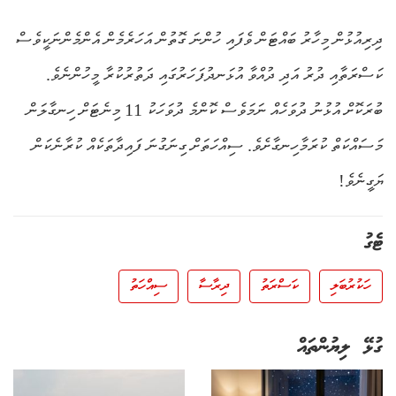
ދިރިއުޅުން މިހާރު ބައްޓަން ވެފައި ހުންނަ ގޮތުން އަހަރެމެން އެންމެންނަކީވެސް
ކަސްރަތާއި ދުރު އަދި ދުއްވާ އުޅަނދުފަހަރުގައި ދަތުރުކުރާ މީހުންނެވެ.
ބުރަކޮށް އުޅުނު ދުވަހެއް ނަމަވެސް ކޮންމެ ދުވަހަކު 11 މިނެޓަށް ހިނގާލަން
މަސައްކަތް ކުރަމާހިނގާށެވެ. ސިއްހަތަށް ގިނަގުނަ ފައިދާތަކެއް ކުރާނެކަން
ޔަގީނެވެ!
ޓެގު
ހަކުރުބަލި
ކަސްރަތު
ދިރާސާ
ސިއްހަތު
ގުޅޭ ލިޔުންތައް