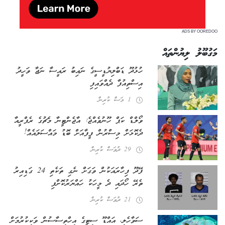
ADS BY OOREDOO
މަގުބޫލު ލިޔުންތައް
ހުޅުދޫ ޑަބްލިޔުޑީސީގެ ނައިބު ރައީސާ ނަޖާ ވަހީދު
އިސްތިއުފާ ދެއްވައިފި
1 މަސް ކުރިން
ވޯލްޑް ކަޕް ހޫނުވެއްޖެ: އާޖެންޓީނާ މެޗުގެ ރެފްރީއާ
ދެކޮޅަށް މިސްރުން ފީފާއަށް ބޮޑު މައްސަލައެއް!
29 ދުވަސް ކުރިން
ފޭދޫ ފިހާރައަކުން ވަގަށް ނެގި ތަކެތި 24 ގަޑިއިރު
ތެރޭ ހޯދައި ދެ މީހަކު ހައްޔަރުކޮށްފި
21 ދުވަސް ކުރިން
ސަވާހެލި، އައްޑޫ ސިޓީގެ އިހްތިސާސުން ވަކިކުރުމަށް