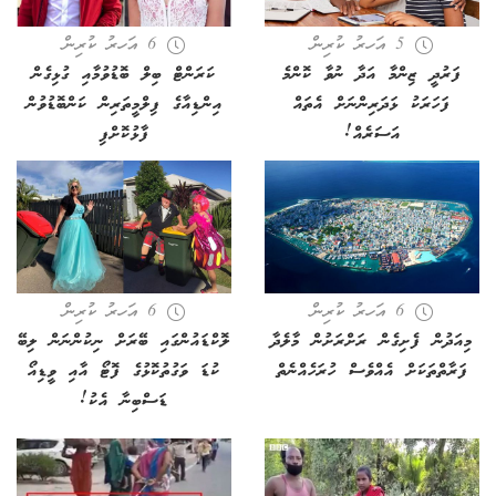
5 އަހރު ކުރިން
6 އަހރު ކުރިން
ފަރުދީ ޒިންމާ އަދާ ނުވާ ކޮންމެ
ކަރަންޓް ބިލް ބޮޑުވުމާއި ގުޅިގެން
ފަހަރަކު ޅަދަރިންނަށް އެތައް
އިންޑިއާގެ ފިލްމީތަރިން ކަންބޮޑުވުން
އަސަރެއް!
ފާޅުކޮށްފި
6 އަހރު ކުރިން
6 އަހރު ކުރިން
މިއަދުން ފެށިގެން ރަށްރަށުން މާލެދާ
ލޮކްޑައުންގައި ބޭރަށް ނިކުންނަން ލިބޭ
ފަރާތްތަކަށް އެއްވެސް ހުރަހެއްނެތް
ކުޑަ ވަގުތުކޮޅުގެ ފޮޓޯ އާއި ވީޑިއޯ
ޑަސްބިނާ އެކު!