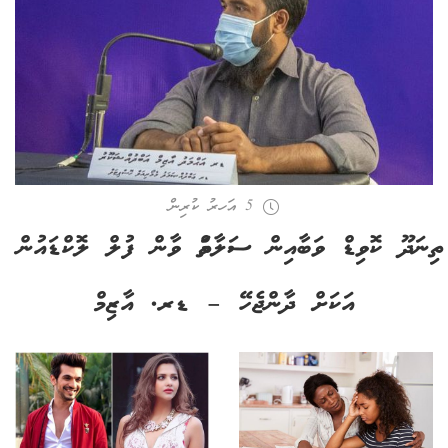
5 އަހރު ކުރިން
ތިނަދޫ ކޮވިޑް ވަބާއިން ސަލާމަތް ވާން ފުލް ލޮކްޑައުން
އަކަށް ދާންޖެހޭ – ޑރ. އާޒިމް