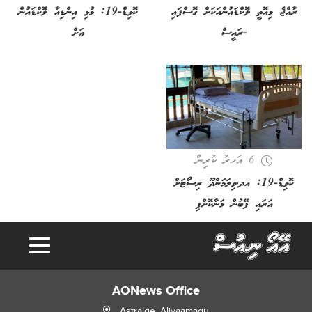
ރާއްޖެ މިއޮތީ ލޮކްޑައުންއަކަށް ގޮސްފައި
ކޮވިޑް-19: މުޅި އިންޑިއާ ލޮކްޑައުން
-ރައީސް
އަށް
6 އަހރު ކުރިން
ކޮވިޑް-19: އދ.ވިލަމަންދޫ ރިސޯޓަށް
o
a
d
i
n
g
.
.
L
.
އަރައި ފޭބުން މަނާކޮށްފި
AONews Office
Astralge, Alivaamagu