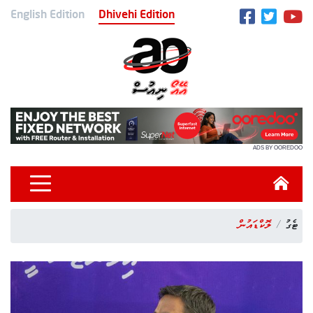
English Edition
Dhivehi Edition
ADS BY OOREDOO
ޓެގު
ލޮކްޑައުން