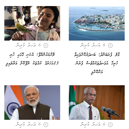
6 އަހރު ކުރިން
6 އަހރު ކުރިން
މާލެ ފުރަބަންދު: ބަނދަރުކޮށްފައިވާ
ލޮކްޑައުންރޭޕް: އެކަނި ގޭގައި ހުރި
ހުރިހާ އުޅަނދުތަކެއްވެސް ފުރުން
13އަހަރުގެ ކުއްޖަކު ރޭޕްކޮށް މަރާލައިފި
މަނާކޮށްފި
6 އަހރު ކުރިން
6 އަހރު ކުރިން