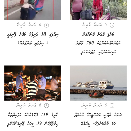
6 އަހރު ކުރިން
6 އަހރު ކުރިން
ބައްޕަ ގެއަށް ގެނައުމަށް
ނިދާފައި އޮތް ދަރިފުޅު ލަގެޖް ފޮށިމަތީ
ކުޑައަންހެންކުއްޖަކު 700 މޭލަށް
: ހިތްދަތި މަންޒަރެއް!
ބައިސްކަލުގައި ދަތުރުކޮށްފި
6 އަހރު ކުރިން
6 އަހރު ކުރިން
ރަށަށް ދެވޭނީ ކަރަންޓީންގެ މުއްދަތު
ކޮވިޑް 19: ލޮކްޑައުންގެ ގަވައިދުތަކާ
ހަމަ ކުރުމަށްފަހު- ޑީއެމްއޭ
ހިލާފުވެގެން 39 މީހަކު ޖޫރިމަނާކޮށްފި