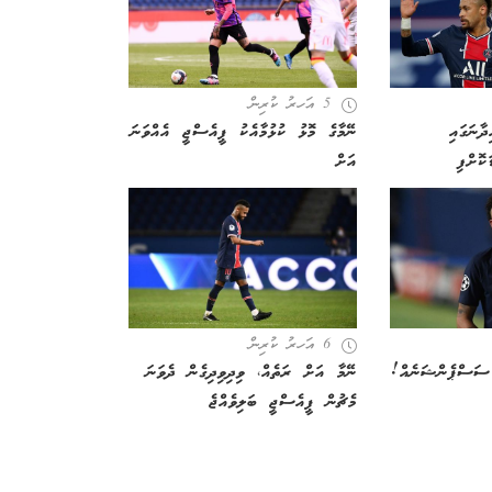
5 އަހރު ކުރިން
ދާނަގައި
ނޭމާގެ މޮޅު ކުޅުމާއެކު ޕީއެސްޖީ އެއްވަނަ
ކޮށްފި
އަށް
6 އަހރު ކުރިން
ސަސްޕެންޝަނެއް!
ނޭމާ އަށް ރަތެއް، ވިދިވިދިގެން ދެވަނަ
މެޗުން ޕީއެސްޖީ ބަލިވެއްޖެ