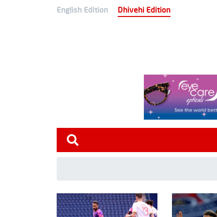
English Edition
Dhivehi Edition
