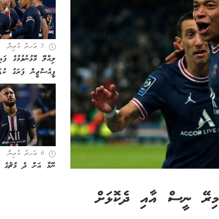
5 އަހރު ކުރިން
ލިއްލޭ މޮޅުނުވުމުގެ ފައި
ޕީއެސްޖީން ފަރަގު ކުޑަ
6 އަހރު ކުރިން
ނޭމާ އަށް ދެ މެޗުގެ 
ިރޭ ނީސް އާއި ދެކޮޅަށް