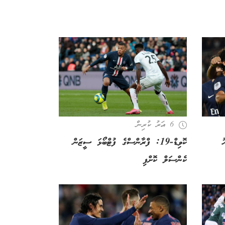
6 އަހރު ކުރިން
ު
ކޮވިޑް-19: ފްރާންސްގެ ފުޓްބޯޅަ ސީޒަން
ކެންސަލް ކޮށްފި