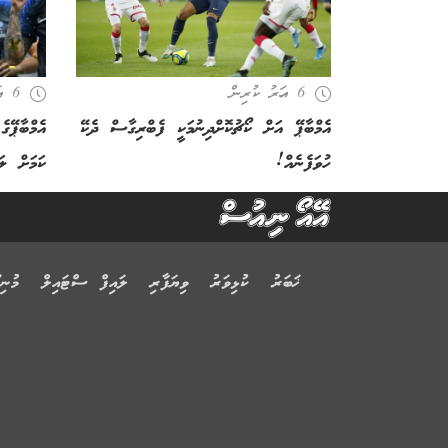
6 އަހރު ކުރިން
6 އަހރު ކުރިން
އެމްބާޕޭ އަށް ކޯޗުކޮށްދިނުމަކީ ފެބްރިގާސް ދެކޭ
ހުވަފެނެއް!
ކަމަށް ލަފ
ޚަބަރު
ކުޅިވަރު
ވިޔަފާރި
ލައިފް ސްޓައިލް
މުނިފ