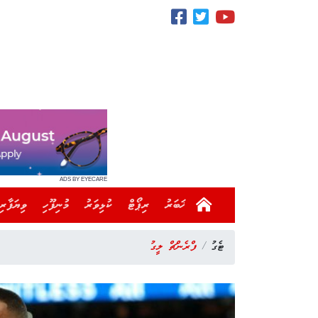
ADS BY EYECARE
ޚަބަރު
ރިޕޯޓް
ކުޅިވަރު
މުނިފޫހި
ވިޔަފާރި
ޓެގު
ފްރެންޗް ލީގު