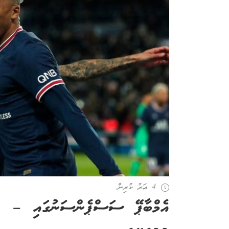
4 އަހރު ކުރިން
އެމްބާޕޭ ސަސްޕެންސަނުގައި – މ