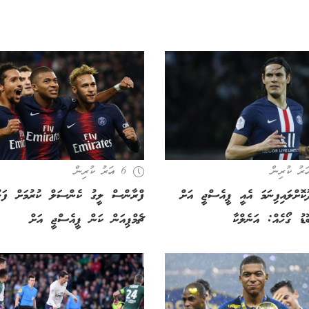
6 އަހރު ކުރިން
ކޮށްލައިފިނަމަ އެއީ ޕީއެސްޖީ އަށް
ފްރާންސް ލީގު ކެންސަލް ކުރުމަށް ފަހ
ޑު ގޯހެއް: އަނެލްކާ
ޗެމްޕިއަން ކަން ޕީއެސްޖީ އަށް