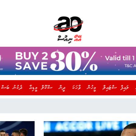
ލައިފް ސްޓައިލް
މީހުން
ވާހަކަ
ދީން
ސްކޫލް މީޑިއާ
ދެކުނު ބަސް