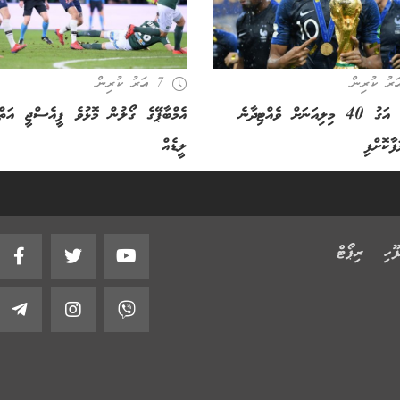
7 އަހރު ކުރިން
އެމްބާޕޭގެ އަގު 40 މިލިއަނަށް ވެއްޓިދާނެ
އެމްބާޕޭގެ ގޯލުން މޮޅުވެ ޕީއެސްޖީ އަތ
ާކޮށްފި
ލީޑެއް
g
.
ޫހި
ރިޕޯޓް
L
o
a
d
i
n
.
.