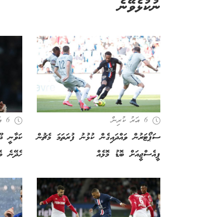
ނުކުޅެވޭނެ
6 އަހރު ކުރިން
6 އަހރު ކުރިން
ސަޕޯޓަރުން ވައްދައިގެން ކުޅުނު ފުރަތަމަ މެޗުން
ކަވާނީ ދޫ
ޕީއެސްޖީއަށް ބޮޑު މޮޅެއް
ހެދޭނެ ބޮ