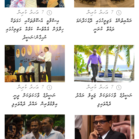
7 އަހރު ކުރިން
7 އަހރު ކުރިން
ރައްޔިތުންގެ މަޖިލީހުގައި ދޮގުހަދާނަމަ
އިސްލާމީ އުސޫލުތަކާއި ހަމަތަކާ
ދައުވާ ކުރަނީ
ހިލާފަށް އެއްވެސް ކަމެއް މަޖިލިހުގައި
ނުހިގާނެ:ނަޝީދު
7 އަހރު ކުރިން
7 އަހރު ކުރިން
ނަޝީދުގެ ވާހަކަތަކަށް ޖަމީލް ރައްދު
ނަޝީދުގެ ވާހަކަތަކަށް ދީނީ
ދެއްވައިފި
އިލްމުވެރިން ރައްދު ދެއްވައިފި