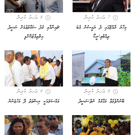
7 އަހރު ކުރިން
8 އަހރު ކުރިން
މިހާރު ރާއްޖޭގައި ދެ ރައީސުން އެބަ
ޗައިނާއާއި މެދު ސަމާލުވުމަށް ނަޝީދު
ތިއްބެވި:ރީކޯ
އިލްތިމާޒުކޮށްފި
8 އަހރު ކުރިން
8 އަހރު ކުރިން
ބޭނުންފުޅުވާ މަގާމެއް ނެތް:ނަޝީދު
މައްސަލައަކީ ރިޝްވަތު ދޭ މަހުޖަނުން