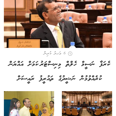
6 އަހރު ކުރިން
ކެރަފާ ނަސީމް ހެލްތް މިނިސްޓަރު ކަމަށް އައްޔަން
ކުރެއްވުމުން ނަޝީދުގެ ތައުރީފު ރައީސަށް