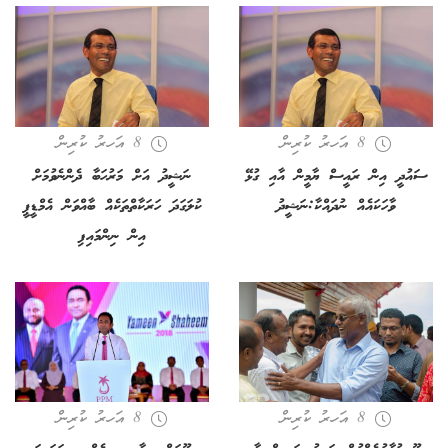
8 އަހރު ކުރިން
8 އަހރު ކުރިން
ސައުދީ އިން ރައީސް ޔާމީން އާއި ގުޅޭ
ނަޝީދު އަށް މަރުހަބާ ދެންނެވުމަށް
ވާހަކައެއް ނުދައްކާ:ނަޝީދު
ކުލަގަދަ ހަރަކާތްތަކެއް ބާއްވަން އެމްޑީޕީ
އިން ނިންމައިފި
8 އަހރު ކުރިން
8 އަހރު ކުރިން