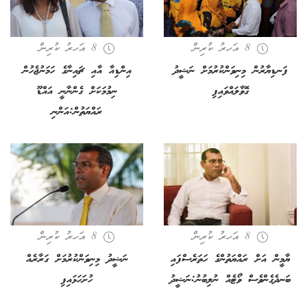
8 އަހރު ކުރިން
8 އަހރު ކުރިން
ފަނޑިޔާރުން މިނިވަންކުރުމަށް ނަޝީދު
އިންޑިއާ އާއި ޗައިނާގެ ހަމަނުޖެހުން
ގޮވާލައްވައިފި
ނިމުމަކަށް ގެންނާނީ އައްޑޫ
ރައްޔަތުން:އަންނި
8 އަހރު ކުރިން
8 އަހރު ކުރިން
ޔާމީން އަށް ރައްޔަތުންގެ ހަތަރެސްފައި
ނަޝީދު މިނިވަންކުރުމަށް ގަރާރެއް
ބަނދެގެންވެސް ވޯޓެއް ނުލިބުނު:ނަޝީދު
ހުށަހަޅައިފި