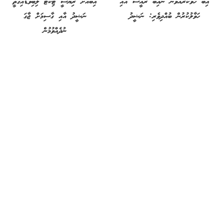
އިބޫ ހުވާކުރެއްވުން ނައިބު ރައީސް އާއި
އިބޫއަށް ރިޔާސީ ޓިކެޓް ލިބިވަޑައިގަތީ
ހަވާލުކުރުން ބުއްދިވެރި: ނަޝީދު
ނަޝީދު އާއި ގާސިމަށް ޖާގަ
ނުދެއްވުމުން
8 އަހރު ކުރިން
8 އަހރު ކުރިން
ނަޝީދު އާއި ގާސިމް އަށް ވޯޓުލެވޭނީ
ވަގަށް ގޮވުމުގެ ފަލްސަފާ ފެށީ ކުރީގެ
ޖަލުގައި ބަހައްޓާ ފޮއްޓަށް
ރައީސް ނަޝީދު:ނިހާން