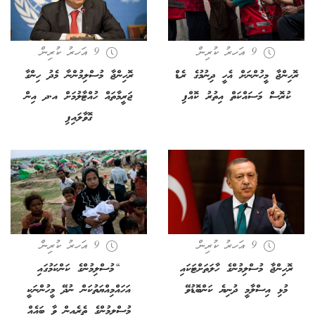
9 އަހރު ކުރިން
9 އަހރު ކުރިން
ރޮހިންޖާ މީހުންނަށް އެހީ ދިނުމުގެ ރެޑް
ރޮހިންޖާ މުސްލިމުންނާ މެދު ހިންގާ
ކުރޮސް މަސައްކަތް އިތުރު ކޮއްފި
ޖަރީމާތައް ހުއްޓާލުމަށް އ.ދ އިން
ގޮވާލައިފި
9 އަހރު ކުރިން
9 އަހރު ކުރިން
ރޮހިންޖާ މުސްލިމުންގެ ހާލަތަށްޓަކައި
“މުސްލިމުންގެ ކަންކަމުގައި
މުޅި އިސްލާމީ ދުނިޔެ ކަންބޮޑުވޭ
އަހައްމިއްޔަތުކަން ނުދޭ މީހުންނަކީ
މުސްލިމުންގެ ތެރެއިން ވާ ބައެއް