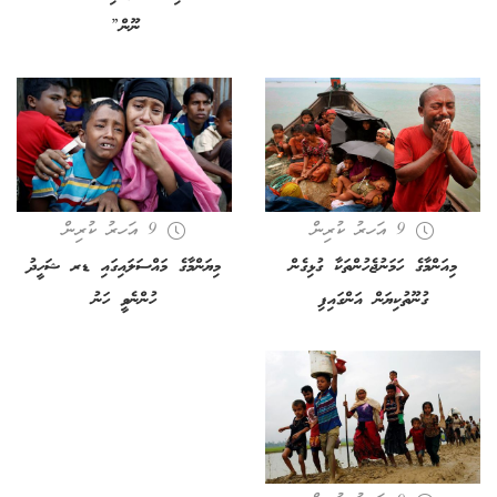
ނޫން”
9 އަހރު ކުރިން
9 އަހރު ކުރިން
މިއަންމާގެ ހަމަނުޖެހުންތަކާ ގުޅިގެން
މިޔަންމާގެ މައްސަލައިގައި ޑރ ޝަހީދު
ގުނޫތުކިޔަން އަންގައިފި
ހުންނެވީ ހަނު