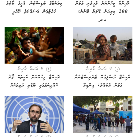
ރޮހިންޖާ މީހުންނަށް އެހީތެރި ވުމަށް
މިޔަންމާގެ ބުޑިސްޓުން، އެހީގެ ބޯޓެއް
200 މިލިއަން ޑޮލަރު ބޭނުން:
ހުއްޓުވަން މަސައްކަތް ކޮއްފި
އ.ދ
9 އަހރު ކުރިން
9 އަހރު ކުރިން
ރޮހިންޖާ މުސްލިމުން ޓެރަރިސްޓުންނާ
ރޮހިންޖާ މިހުންނަށް އެހީތައް ފޯރު
ގުޅުން އެބައޮތް: އިންޑިއާ
ކޮއްދިނުމުގައި ބޮޑެތި ދަތިތަކެއް