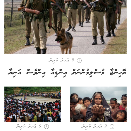
9 އަހރު ކުރިން
ރޮހިންޖާ މުސްލިމުންނަށް އިންޑިއާ އިންވެސް އަނިޔާ
9 އަހރު ކުރިން
9 އަހރު ކުރިން