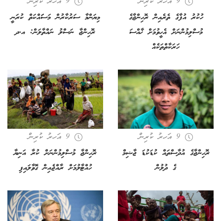
9 އަހރު ކުރިން
9 އަހރު ކުރިން
ހުކުރު އުފާގެ ތެރެއިން ރޮހިންޖާގެ
މިޔަންމާ ސަރުކާރުން މަސަައްކަތް ކުރަނީ
މުސްލިމުންނަށް އެހީވުމަށް ޚާއްސަ
ރޮހިންޖާ ނަސްލު ނައްތާލަން: އ.ދ
ހަރަކާތްތަކެއް
9 އަހރު ކުރިން
9 އަހރު ކުރިން
ރޮހިންޖާގެ އުދާސްތައް ކުޑަކުޑަ ޖާޝިމް
ރޮހިންޖާ މުސްލިމުންނަށް ކުރާ އަނިޔާ
ގެ ދުލުން
ހުއްޓާލުމަށް ރާއްޖެއިން ގޮވާލައިފި