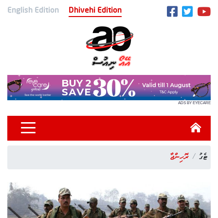
English Edition
Dhivehi Edition
ADS BY EYECARE
ޓެގު
ރޮހިންޖާ