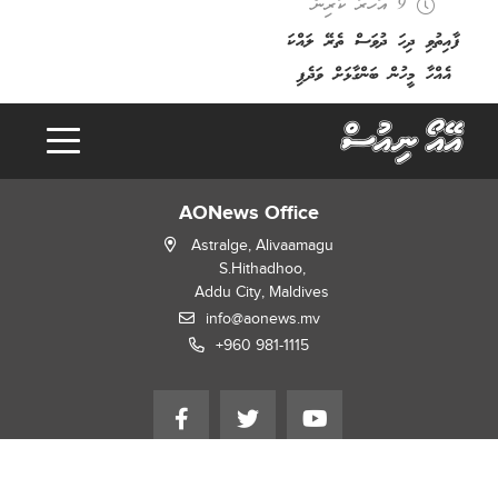
9 އަހރު ކުރިން
ފާއިތުވި ދިހަ ދުވަސް ތެރޭ ލައްކަ
އެއްހާ މީހުން ބަންގާޅަށް ވަދެފި
g
.
AONews Office
L
o
a
d
i
n
.
.
Astralge, Alivaamagu
S.Hithadhoo,
Addu City, Maldives
info@aonews.mv
+960 981-1115