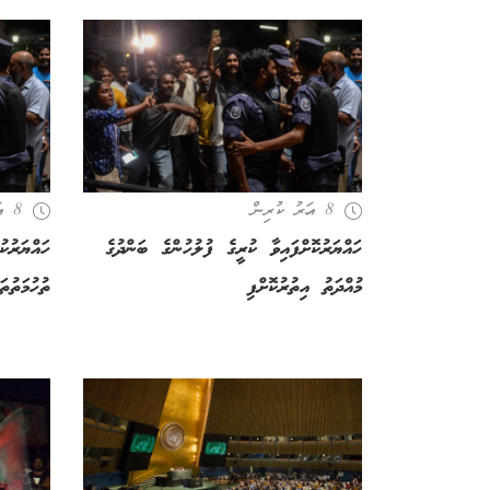
8 އަހރު ކުރިން
8 އަހރު ކުރިން
ހައްޔަރުކޮށްފައިވާ ކުރީގެ ފުލުހުންގެ ބަންދުގެ
ހައްޔަރުކ
މުއްދަތު އިތުރުކޮށްފި
ތުހުމަތުތަ