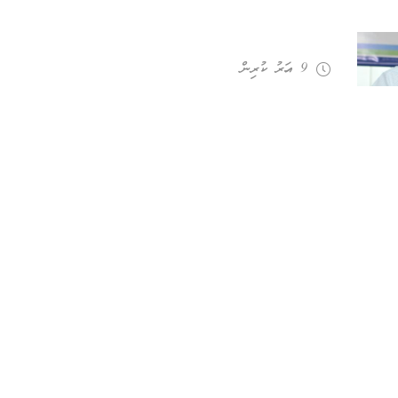
9 އަހރު ކުރިން
” ގެއަށް ވަންނާނީ، މި ގައުމު
އަމާންކޮށްފައި،” އަދުރޭ
ު
ހޮނިހިރު, 8 އޮގަސްޓް 2026
AONews Office
Astralge, Alivaamagu
S.Hithadhoo,