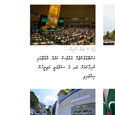
8 އަހރު ކުރިން
ކަންބޮޑުވާންޖެހޭ އެއްވެސް ކަމެއް ރާއްޖޭގައި
ނުހިގާކަމަށް އަދ ގެ ސަލާމަތީ މަޖިލީހުން
ނިންމައިފި