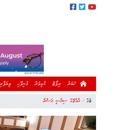
ADS BY EYECARE
ޚަބަރު
ރިޕޯޓް
ކުޅިވަރު
މުނިފޫހި
ވިޔަފާރި
ޓެގު
ރާއްޖޭގެ ސިޔާސީ މަސްރަހު