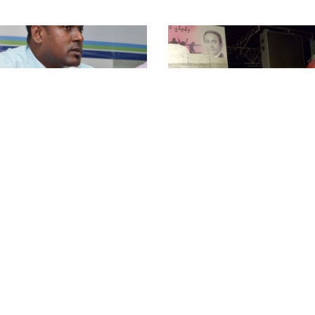
9 އަހރު ކުރިން
ި ކުއްލި ހާލަތު އިއުލާންކޮށްފި
ހެލްތް މިނިސްޓްރީގެ ސްޓޭޓް މިނިސްޓަރ
އިސްތިއުފާ ދެއްވައިފި
g
.
ޫހި
ރިޕޯޓް
L
o
a
d
i
n
.
.