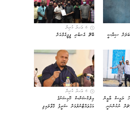
6 އަހރު ކުރިން
ުބަލަށް ސިޔާސީ
ބޮޗޭ އެނބުރި ޕީޕީއެމްއަށް
6 އަހރު ކުރިން
ަހު ރައީސް ޔާމީން
އިލެކްޝަންސް ކޮމިޝަނުގެ
ޗަށް ނުކުންނަނީ
އަގުވައްޓާނުލުމަށް ޝަރީފު ގޮވާލައިފި