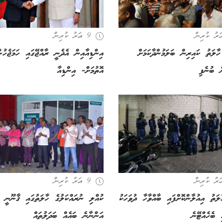
9 އަހރު ކުރިން
ހާލަތު ކައިރިން ބަލަމުންދާކަމަށް
އިންޑިއާއިން އެދެނީ ރާއްޖޭގައި ހަމަޖެހުނ
ް ބުނެފި
އޮތުމަށް- އިންޑިއާ
9 އަހރު ކުރިން
ލަތު އިއުލާންކޮށްފައި ބާއްވާހާ ދުވަހަކު
ކުއްލި ނުރައްކަލުގެ ހާލަތުގައި ޤާނޫނީ ގ
ި ބެހެއްޓޭނެ
އަންނާނެ ބައެއް ބަދަލުތައް