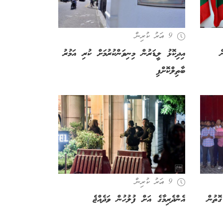
9 އަހރު ކުރިން
ް
އިދިކޮޅު ލީޑަރުން މިނިވަންކުރުމަށް ކުރި އަމުރު
ބާތިލްކޮށްފި
9 އަހރު ކުރިން
ޮތުން
އެންދެރިމާގެ އަށް ފުލުހުން ވަދެއްޖެ