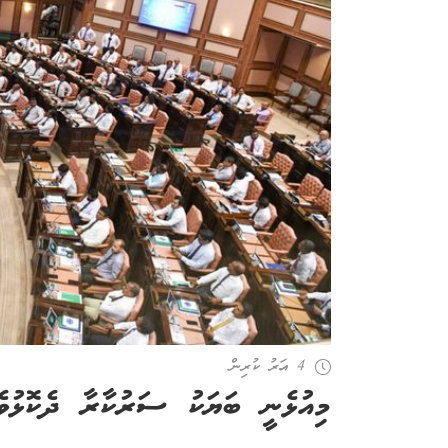
4 އަހރު ކުރިން
މިއުޅެނީ ބަޔަކު ސަރުކާރާ ދެކޮޅުވެ