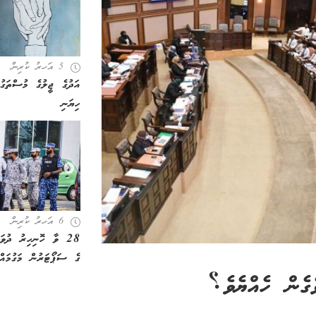
5 އަހރު ކުރިން
އަދުގެ ޖީލުގެ މުސްތަގ
ހިޔަނި
6 އަހރު ކުރިން
28 ވާ ހޮނިހިރު ދުވ
ގެ ސަޕޯޓަރުން މަގުމައް
ގެން ހެއްޔެވެ؟