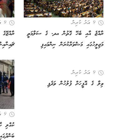
9 އަހރު ކުރިން
9 އަހރު ކުރިން
ރާއްޖެ އާއި ބެހޭ ގޮތުން އދ. ގެ ސަލާމަތީ
ރާއްޖޭގެ 
މަޖިލީހުގައި މަޝްވަރާކުރަން ނިންމައިފި
ޗައިނާއިނ
9 އަހރު ކުރިން
ވިލާ ގެ އޮފީހަށް ފުލުހުން ވަދެފި
9 އަހރު ކުރިން
ކުއްލި ހާ
ބަންދުގައ