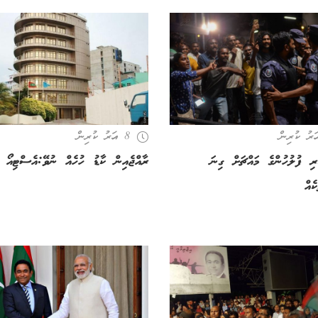
8 އަހރު ކުރިން
ުރި ފުލުހުންގެ މައްޗަށް ގިނަ
ރާއްޖެއިން ކާޑު ހުހެއް ނުވޭ:އެސްޓިއޯ
ކެއް