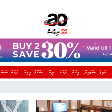
ލައިފް ސްޓައިލް
މީހުން
ވާހަކަ
ދީން
ސްކޫލް މީޑިއާ
ދެކުނު ބަސް