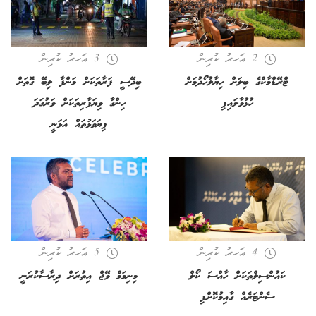
2 އަހރު ކުރިން
3 އަހރު ކުރިން
ޓްރޭޑްމާކްގެ ބިލަށް ހިޔާލުހޯދުމަށް
ބިދޭސީ ފަރާތަކަށް މަންފާ ލިބޭ ގޮތަށް
ހުޅުވާލައިފި
ހިންގާ ވިޔަފާރިތަކަށް ވަރުގަދަ
ފިޔަވަޅުތައް އަޅަނީ
4 އަހރު ކުރިން
5 އަހރު ކުރިން
ކައުންސިލްތަކަށް ހާއްސަ ކޯލް
މިނިމަމް ވޭޖް އިތުރަށް ދިރާސާކުރަނީ
ސެންޓަރެއް ގާއިމުކޮށްފި