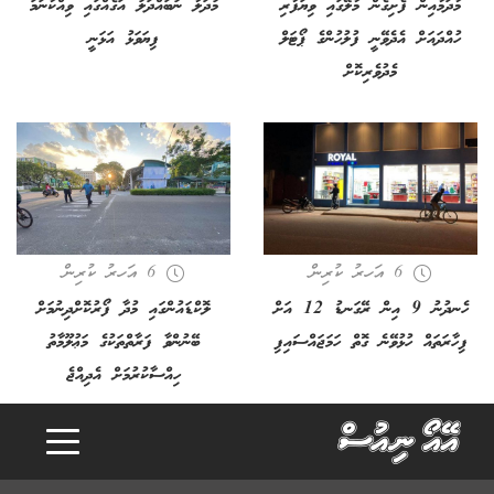
މާދަމާއިން ފެށިގެން މާލޭގައި ވިޔަފާރި
މުދަލާ ނުބައްދަލު އަގެއްގައި ވިއްކާނަމަ
ހުއްދައަށް އެދެވޭނީ ފުލުހުންގެ ޕޯޓަލް
ފިޔަވަޅު އަޅަނީ
މެދުވެރިކޮށް
6 އަހރު ކުރިން
6 އަހރު ކުރިން
ހެނދުނު 9 އިން ރޭގަނޑު 12 އަށް
ލޮކްޑައުންގައި މުދާ ފޯރުކޮށްދިނުމަށް
ފިހާރަތައް ހުޅުވޭނެ ގޮތް ހަމަޖައްސައިފި
ބޭނުންވާ ފަރާތްތަކުގެ މަޢުލޫމާތު
ހިއްސާކުރުމަށް އެދިއްޖެ
g
.