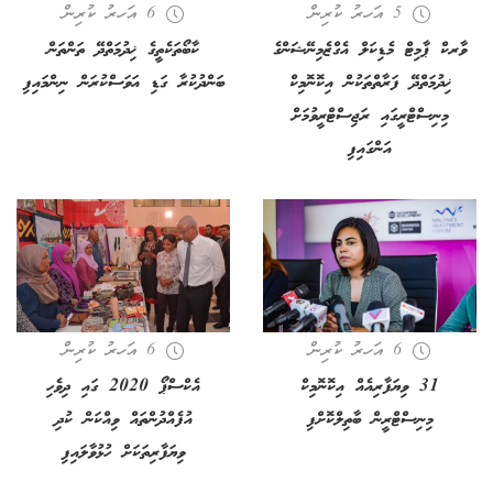
5 އަހރު ކުރިން
6 އަހރު ކުރިން
ވާރކް ޕާމިޓް މެޑިކަލް އެގްޒެމިނޭޝަންގެ
ކާބޯތަކެތީގެ ޚިދުމަތްދޭ ތަންތަން
ޚިދުމަތްދޭ ފަރާތްތަކުން އިކޮނޮމިކް
ބަންދުކުރާ ގަޑި އަވަސްކުރަން ނިންމައިފި
މިނިސްޓްރީގައި ރަޖިސްޓްރީވުމަށް
އަންގައިފި
6 އަހރު ކުރިން
6 އަހރު ކުރިން
31 ވިޔަފާރިއެއް އިކޮނޮމިކް
އެކްސްޕޯ 2020 ގައި ދިވެހި
މިނިސްޓްރީން ބާތިލްކޮށްފި
އުފެއްދުންތައް ވިއްކަން ކުދި
ވިޔަފާރިތަކަށް ހުޅުވާލައިފި