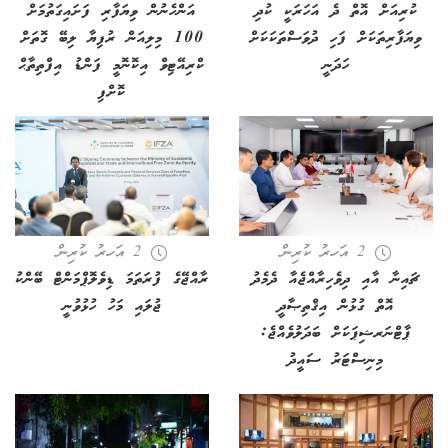
ކުރިއަށް އޮތް ދެ އަހަރަކީ ކުދި
އަންހެނުން ވިޔަފާރި ފަށައިގަތުމަށް
ވިޔަފާރިތަކަށް ފަހި ދުވަސްތަކަކަށް
100 މިލިއަން ރުފިޔާ ލިބޭ ގޮތަށް
ހަދަނީ
ކްރިއޭޓިވް އިކޮނޮމީ ފަންޑު އިފްތިތާޙް
ކޮށްފި
2 އަހރު ކުރިން
2 އަހރު ކުރިން
ޗައިނާ އާއި ދިވެހިރާއްޖެއާ ދެމެދު
ރާއްޖޭގެ ފުރަތަމަ ޑިވެލޮޕްމަންޓް ބޭންކު
އޮތް ގުޅުން އިޤްތިޞާދީ
ޖުލައި މަހު ހުޅުވުނީ
ޕާޓްނަރޝިޕަކަށް ބަދަލުވެއްޖެ:
މިނިސްޓަރު ސައީދު