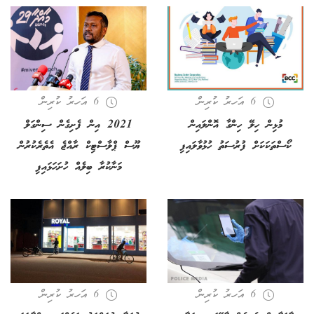
6 އަހރު ކުރިން
6 އަހރު ކުރިން
މުޅިން ހިލޭ ހިންގާ އޮންލައިން
2021 އިން ފެށިގެން ސިންގަލް
ކޯސްތަކަކަށް ފުރުސަތު ހުޅުވާލައިފި
ޔޫސް ޕްލާސްޓިކް ރާއްޖެ އެތެރެކުރުން
މަނާކުރާ ބިލެއް ހުށަހަޅައިފި
6 އަހރު ކުރިން
6 އަހރު ކުރިން