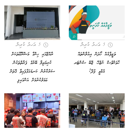
5 އަހރު ކުރިން
5 އަހރު ކުރިން
ވަޒީފާއެއް ހޯދަން އިއުލާންތައް
ރާއްޖޭގައި ހިންގާ މަޝްރޫޢޫތަކަށް
ހާވަންވެސް ނުޖެހޭ، ޖޮބް ސެންޓަރ
ކުރިމަތިލާ ބޭރުގެ ފަރާތްތަކުން
އެމްވީ ފުދޭ!
ސަރުކާރުން ކަނޑައަޅާފައިވާ ގޮތަށް
ޢަމަލުކުރުމަށް އަންގައިފި