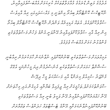
އެދުމުގެ މަތިން ޑްރަގުގެ މުއާމަލާތްތަކެއް ކުރިކަމަށް އެއްބަސްވެފައިވާއިރު،
ނާކޮޓިކްސް ކޮންޓްރޯލް ބިއުރޯ އިންވަނީ މި މައްސަލައިގައި ރިއާ އާއިވެސް
ސުވާލުކޮށްފައެވެ. އެތައް ގަޑިއިރެއް ވަންދެން ނާކޮޓިކްސް ކޮންޓްރޯލް ބިއުރޯ
އިން ރިއާ އާއި ސުވާލުކޮށްފައިވާއިރު އޭނާވަނީ އެންމެ ފަހުން މަސްތުވާތަކެތި
ގެންގުޅުނު ކަމަށް އެއްބަސް ވެފައެވެ.
އަމިއްލައަށް މަސްތުވާތަކެތި ބޭނުންކޮށްފައި ނުވާނެކަން ހާމަކުރަމުން ރިއާބުނީ
ސުޝާންތާ ހަމައަށް މަސްތުވާތަކެތި ގެނެސްދެމުން ދިޔަ މީހުންނަކީ އެގޭގެ
މެނޭޖަރު ސެމިއުލް މިރަންޑާ އާއި މަސައްކަތު މީހާ ދިޕޭޝް
ސާވަންތުކަމަށެވެ.ތަހުޤީގަށް ރިއާ ދީފައިވާ ބަޔާނާއި ގުޅިގެން އަދި މިހާތަނަށް
އޭނާ ހައްޔަރުކޮށްފައިނުވާއިރު އޭނާ ވަކީލު ބުނީ ރިއާ މަސްތުވާތަކެތި
ބޭނުންކޮށްފައިނުވާނެކަމަށާއި އޭނާގެ ޓެސްޓްތައް ހަދަންވެސް ތައްޔާރަށް