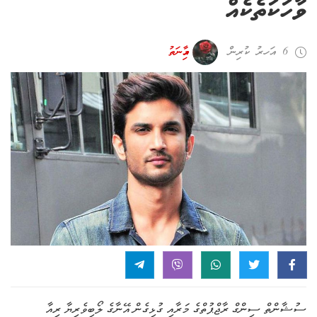
ވާހަކަތެކެއް
6 އަހރު ކުރިން
އާމިނަތު
ސުޝާންތް ސިންގް ރާޖްޕުތްގެ މަރާއި ގުޅިގެން އޭނާގެ ލޯބިވެރިޔާ ރިއާ