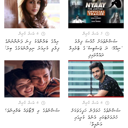
5 އަހރު ކުރިން
6 އަހރު ކުރިން
ސުޝާންތުއަށް ހާއްސަ ފިލްމު
ރިއާގެ ބަޔާނާއެކު ގިނަ ފަންނާނުންގެ
“ނިއާއޭ: ދަ ޖަސްޓިސް”ގެ ޓްރެއިލާ
ފިލްމީ ކެރިއަރު ނިމިދާނެކަމުގެ ބިރު!
ދައްކާލައިފި
6 އަހރު ކުރިން
6 އަހރު ކުރިން
ސުޝާންތުގެ ހުވަފެން ހަގީގަތަކަށް
ސުޝާންތުގެ މި ފޮޓޯތައް ބަލާލިންތަ؟
ހެދުމަށްޓަކައި އެންމެ ކުރީގައި
އަންކީތާ!