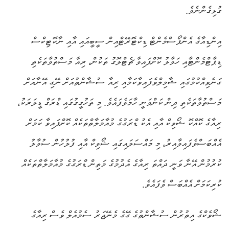
ގުޅިގެންނެވެ.
އިންޑިއާގެ އެންފޯސްމެންޓް ޑިކްޓޮރޭޓްއިން ސީބީއައި އާއި ނާކޮޓިކްސް
ޑިޕާޓްމެންޓާއި ހަވާލު ކޮށްފައިވާ ޗެޓްލޮގު ތަކުން، ރިއާ މަސްތުވާތަކެތި
ގަނެވިއްކުމުގައި ޝާމިލްވެފައިވާކަމާއި ރިއާ ސުޝާންތުއަށް ނޭގި އޭނާއަށް
މަސްތުވާތަކެތި ދިން ކަންވަނީ ހާމަވެފައެވެ. މި ތަހުގީގުގައި ޑްރަގް ޑީލަރަކު،
ރިއާގެ ކޮއްކޮ ޝޯވިކް އާއި އެކު ޑްރަގުގެ މުއާމަލާތްތަކެއް ކޮށްފައިވާ ކަމަށް
އެއްބަސްވެފައިވާއިރު، މި މައްސަލައިގައި ޝޯވިކް އާއި ފުލުހުން ސުވާލު
ކުރުމުން އޭނާ ވަނީ ދައްތަ ރިއާގެ އެދުމުގެ މަތިން ޑްރަގުގެ މުއާމަލާތްތަކެއް
ކުރިކަމަށް އެއްބަސް ވެފައެވެ.
ޝޯވެކްގެ އިތުރުން ސުޝާންތުގެ ގޭގެ މެނޭޖަރު ސެމުއެލް ވެސް ރިއާގެ