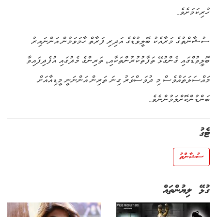
ހުރިކަމަށެވެ.
ސުޝާންތުގެ މަރާއެކު ބޮލީވުޑްގެ އަދިރި ފަރާތް ހާމަވަމުން އަންނައިރު
ބޮލީވުޑްގައި ގެންގުޅޭ ތަފާތުކުރުންތަކާއި، ތަރިންގެ މެދުގައި އުފެދިފައިވާ
މައްސަލަތައްވެސް މި ދުވަސްވަރު ގިނަ ތަރިން އަންނަނީ މީޑިއާއަށް
ބަންޑުންކޮށްލަމުންނެވެ.
ޓެގު
ސުޝާންތު
ގުޅޭ ލިޔުންތައް