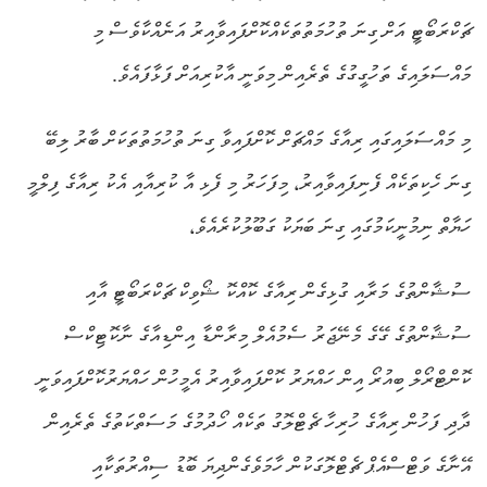
ޗަކްރަބޯޓީ އަށް ގިނަ ތުހުމަތުތަކެއްކޮށްފައިވާއިރު އަނެއްކާވެސް މި
މައްސަލައިގެ ތަހުގީގުގެ ތެރެއިން މިވަނީ އާކުރިއަށް ފަޅާފައެވެ.
މި މައްސަލައިގައި ރިއާގެ މައްޗަށް ކޮށްފައިވާ ގިނަ ތުހުމަތުތަކަށް ބާރު ލިބޭ
ގިނަ ހެކިތަކެއް ފެނިފައިވާއިރު، މިފަހަރު މި ފެޅި އާ ކުރިއާއި އެކު ރިއާގެ ފިލްމީ
ހަޔާތް ނިމުނީކަމުގައި ގިނަ ބަޔަކު ގަބޫލުކުރެއެވެ،
ސުޝާންތުގެ މަރާއި ގުޅިގެން ރިއާގެ ކޮއްކޮ ޝޯވިކް ޗަކްރަބޯޓީ އާއި
ސުޝާންތުގެ ގޭގެ މެނޭޖަރު ސެމުއެލް މިރާންޑާ އިންޑިއާގެ ނާކޮޓިކްސް
ކޮންޓްރޯލް ބިއުރޯ އިން ހައްޔަރު ކޮށްފައިވާއިރު އެމީހުން ހައްޔަރުކޮށްފައިވަނީ
ދާދި ފަހުން ރިއާގެ ހުރިހާ ޗެޓްލޮގު ތަކެއް ހޯދުމުގެ މަސަތްކަތުގެ ތެރެއިން
އޭނާގެ ވަޓްސްއެޕް ޗެޓްލޮގަކުން ހާމަވެގެންދިޔަ ބޮޑު ސިއްރުތަކާއި