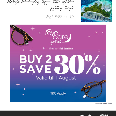
ސަވާހެލި، އައްޑޫ ސިޓީގެ އިހްތިސާސުން ވަކިކުރުމަށް
ރައީސް ނިންމަވައިފި
14 ދުވަސް ކުރިން
ADS BY EYECARE