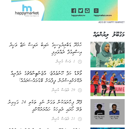
ADS BY HAPPY MARKET
މަގުބޫލު ލިޔުންތައް
ހުޅުދޫ ޑަބްލިޔުޑީސީގެ ނައިބު ރައީސާ ނަޖާ ވަހީދު
އިސްތިއުފާ ދެއްވައިފި
1 މަސް ކުރިން
ވޯލްޑް ކަޕް ހޫނުވެއްޖެ: އާޖެންޓީނާ މެޗުގެ ރެފްރީއާ
ދެކޮޅަށް މިސްރުން ފީފާއަށް ބޮޑު މައްސަލައެއް!
29 ދުވަސް ކުރިން
ފޭދޫ ފިހާރައަކުން ވަގަށް ނެގި ތަކެތި 24 ގަޑިއިރު
ތެރޭ ހޯދައި ދެ މީހަކު ހައްޔަރުކޮށްފި
21 ދުވަސް ކުރިން