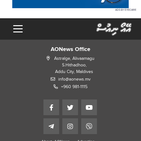
ADS BY EYECARE
AONews Office
Astralge, Alivaamagu
S.Hithadhoo,
Addu City, Maldives
info@aonews.mv
+960 981-1115