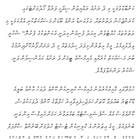
ކަންބޮޑުވުމަކީ މި ދެ ރަށުގެ ރައްޔިތުން ސިއްހީ ފަރުވާ ހޯދުމަށްޓަކައި
ކުރަންޖެހެނު ދަތުރުތައް. އަޅުގަނޑު އެންމެ ބޮޑަށް މަސައްކަތްކުރި އެއްކަމަކީ މި
ދަތުރުތައް ހުއްޓުވުން. މިއަދު ފެނިގެން މިދަނީ އެކަންތަކުގެ ފެށުނުް” ޝުކުރީ
ވިދާޅުވިއެވެ. މީގެ އިތުރުން މިފަދަ ހިދުމަތެއް މި ދެ ރަށަށް ފޯރުކޮށްދިނުމުގެ
ބުރަ މަސައްކަތް ކުރެއްވި އެއިމްސްގެ ޓީމަށް ދެ ރަށުގެ ކައުންސިލުން ވަނީ
ޝުކުރު ދަންނަވާފައެެވެ.
ހުޅުދޫގައި ގާއިމްކުރެވުނު އެއިމްސް ކްލިނިކުން ކޮންމެ ދުވަހު އާންމު ބަލީގެ
ޑޮކްޓަރު ބައްލަވާ ގޮތަށް ހަމަޖެހިފައިވާއިރު ހަފްތާގެ ކޮންމެ ދުވަހަކުވެސް،
ކޮންމެވެސް އެއް ސްޕެޝަލިސްޓެއް ބައްލަވާނެ ކަމަށް އެއިމްސް އިން ވަނީ
ބުނެފައެވެ. މީގެ އިތުރުން އެ ކްލިނިކުން ޓެސްޓު ހެދުމަށް ބޭނުންވާ ސާމްޕަލް
ނެގުމުގެ އިންތިޒާމު ހަމަޖެހިފައިވާއިރު ފޭދޫ އަށް ދަތުރު ނުކޮށް ޓެސްޓްތަކުގެ