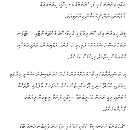
ރައްޔިތުންނަށް ލުއި ފަސޭހަކަމާއެކު ސިއްހީ ހިދުމަތްތައް
ފޯރުކޮށްދިނުން”އިހްސާން ވިދާޅުވިއެވެ.
މީގެ އިތުރުން އިހްސާން ވިދާޅުވީ އެއިމްސްގެ މެނޭޖްމެންޓާއި ސްޓާފުން
އަބަދުވެސް މަސައްކަތްކުރަނީ މި ދެ ރަށުގެ ރައްޔިތުންގެ އުއްމީދުތަކާއި
އެއްވަރަށް ހިދުމަތް ދިނުމަށް ކަމަށެވެ.
މި ރަސްމިއްޔާތުގައި ވާހަކަދައްކަމުން ހުޅުދޫ ކައުންސިލަރު ޝުކުރީ ވިދާޅުވީ
މިއަދަކީ ހުޅުދޫ އަދި މީދޫ ރައްޔިތުންނަށްވެސް ވަރަށް އުފާވެރި ދުވަހެއް
ކަމަށާއި މިއީ ރަށުން އެކަށީގެންވާ ސިއްހީ ފަރުވާ ލިބިގެން ދިއުމުގެ
ފެށުންކަމަށެވެ.
“އަޅުގަނޑު ކައުންސިލް ކަމާއި ހަވާލުވި ދުވަހުން ފެށިގެން އެންމެ ބޮޑު