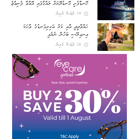
ހޮނޑާފުށީ ގޮނޑުދޮށަށް ލައްގާފައި އޮއްވާ ފެނިއްޖެ
19 ދުވަސް ކުރިން
ހައްވާދީދީ އާއި ކަޅު އަކިރިގަނޑުގެ ވާހަކަ
އިނގިރޭސި ބަހުން ނެރެފި
26 ދުވަސް ކުރިން