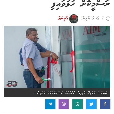
ރަސްމީކޮށް ހުޅުވައިފި
7 އަހރު ކުރިން
އާމިނަތު
އެއިމްސް ހުޅުމީދޫ ކްލިނިކް ހުޅުވުމުގެ ރަސްމިއްޔާތުގެ ތެރެއިން -