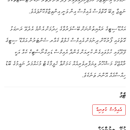
ނަތީޖާ ލިބޭ ގޮތްވެސް އެއިމްސް އިން ވަނީ އިންތިޒާމްކޮށްފައެވެ.
އައްޑޫސިޓީގެ ރައްޔިތުންނަށް ބޭސްފަރުވާގެ ޚިދުމަށް އެންމެ އެދެވޭ ރަނގަޅު
ގޮތުގައި ފޯރުކޮށް ދިނުމަށް އެއިމްސް ހެލްތް ކެއާރ ސެންޓަރުން އައްޑޫ ސިޓީގެ
ފޭދޫގައި ހުޅުވައިގެން ކުރިއަށް ގެންދާ އެއިމްސް ޑައިގްނޯސްޓިކް ކެއާ އަކީ
ރާއްޖޭގެ މަޝްހޫރު ވިޔަފާރިވެރިއެއް ކަމަށްވާ ހެޕީމާކެޓް މުޙައްމަދު ނަޢީމުގެ ބޮޑު
ހިއްސާއެއް އޮންނަ ތަނެކެވެ.
ޓެގު
އެއިމްސް ކުލިނިކް