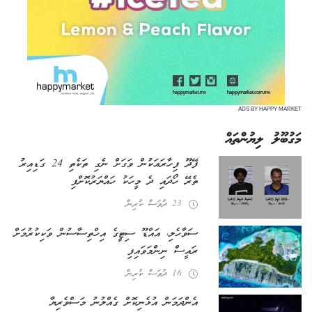
ADS BY HAPPY MARKET
މަގުބޫލު ލިޔުންތައް
ފޭދޫ ފިހާރައަކުން ވަގަށް ނެގި ތަކެތި 24 ގަޑިއިރު
ތެރޭ ހޯދައި ދެ މީހަކު ހައްޔަރުކޮށްފި
23 ދުވަސް ކުރިން
ސަވާހެލި، އައްޑޫ ސިޓީގެ އިހްތިސާސުން ވަކިކުރުމަށް
ރައީސް ނިންމަވައިފި
16 ދުވަސް ކުރިން
އެންދަމަން އުޅެނިކޮށް ގެއްލުނު މަސްވެރިޔާ