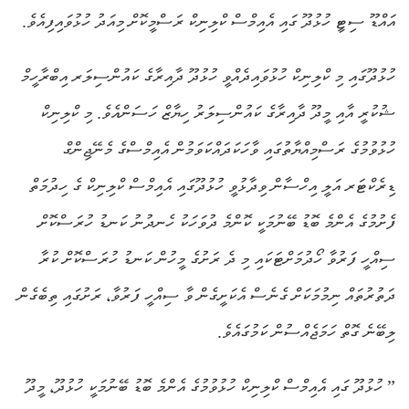
އައްޑޫ ސިޓީ ހުޅުދޫ ގައި އެއިމްސް ކްލިނިކް ރަސްމީކޮށް މިއަދު ހުޅުވައިފިއެވެ.
ހުޅުދޫގައި މި ކްލިނިކް ހުޅުވައިދެއްވީ ހުޅުދޫ ދާއިރާގެ ކައުންސިލަރ އިބްރާހީމް
ޝުކުރީ އާއި މީދޫ ދާއިރާގެ ކައުންސިލަރު ހިޔާޒް ހަސަންއެވެ. މި ކްލިނިކް
ހުޅުވުމުގެ ރަސްމިއްޔާތުގައި ވާހަކަދައްކަވަމުން އެއިމްސްގެ މެނޭޖިންގް
ޑިރެކްޓަރ އަލީ އިހްސާން ވިދާޅުވީ ހުޅުދޫގައި އެއިމްސް ކްލިނިކް ގެ ހިދުމަތް
ފެށުމުގެ އެންމެ ބޮޑު ބޭނުމަކީ ކޮންމެ ދުވަހަކު ހެނދުނު ކަނޑު ހުރަސްކޮށް
ސިއްހީ ފަރުވާ ހޯދުމަށްޓަކައި މި ދެ ރަށުގެ މީހުން ކަނޑު ހުރަސްކޮށް ކުރާ
ދަތުރުތައް ނިމުމަކަށް ގެނެސް އެކަށީގެން ވާ ސިއްހީ ފަރުވާ، ރަށުގައި ތިބެގެން
ލިބޭނެ ގޮތް ހަމަޖެއްސުން ކަމުގައެވެ.
” ހުޅުދޫ ގައި އެއިމްސް ކްލިނިކް ހުޅުވުމުގެ އެންމެ ބޮޑު ބޭނުމަކީ ހުޅުދޫ، މީދޫ