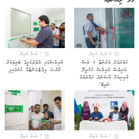
ގުޅޭ ލިޔުންތައް
6 އަހރު ކުރިން
7 އަހރު ކުރިން
ހުއްދައަށް އެދުނުތާ 4 މަސް,
އެއިމްސްގައި އެތެރެހަށީގެ ބަލިތަކަށް
އަދިވެސް އެއިމްސް ހުޅުމީދޫ
ޚާއްޞަ ޑިޕާޓްމަންޓެއް ހުޅުވައިފި
ކްލިނިކަށް އާސަންދަ ހުއްދައެއް
ނުލިބޭ!
7 އަހރު ކުރިން
7 އަހރު ކުރިން