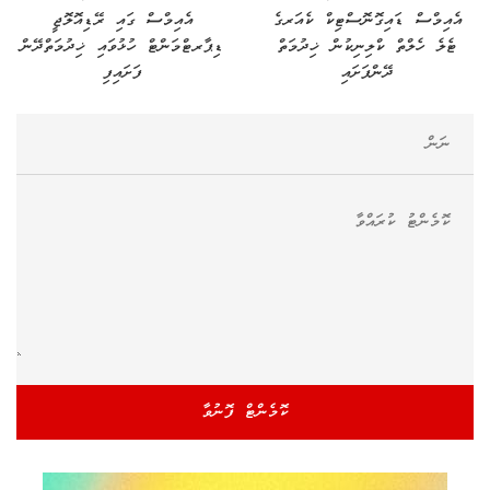
އެއިމްސް ޑައިގޮނޮސްޓިކް ކެއަރގެ
އެއިމްސް ގައި ރޭޑިއޮލޮޖީ
ޓެލެ ހެލްތް ކްލިނިކުން ޚިދުމަތް
ޑިޕާރޓްމަންޓް ހުޅުވައި ޚިދުމަތްދޭން
ދޭންފަށައި
ފަށައިފި