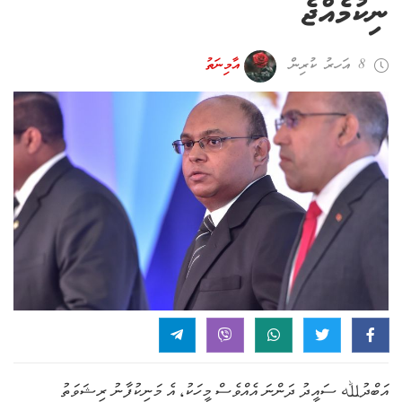
ނިކުމެއްޖެ
8 އަހރު ކުރިން
އާމިނަތު
އަބްދުﷲ ސައީދު ދަންނަ އެއްވެސް މީހަކު، އެ މަނިކުފާނު ރިޝަވަތު