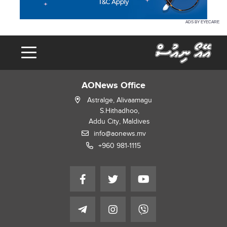
ADS BY EYECARE
AONews Office
Astralge, Alivaamagu
S.Hithadhoo,
Addu City, Maldives
info@aonews.mv
+960 981-1115