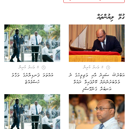
ގުޅޭ ލިޔުންތައް
8 އަހރު ކުރިން
8 އަހރު ކުރިން
އަބްދުﷲ ސައީދު އާއި މަޖިލީހުގެ ދެ
އުއްތަމަ ފަނޑިޔާރުގެ މަގާމު
މެމްބަރުންނަށް ކޮށްފައިވާ ދައުވާ
ހުސްވެއްޖެ
އަނބުރާ ގެންގޮސްފި