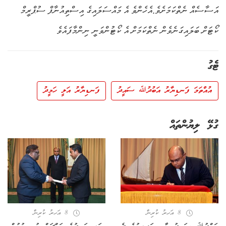
އަސާސެއް ނެތްކަމަށެވެ.އެހެންވެ އެ މައްސަލައިގެ އިސްތިއުނާފް ސުޕްރީމް
ކޯޓަށް ބަލައިގަނެވެން ނެތްކަމަށް އެ ކޯޓުންވަނީ ނިންމާފައެވެ
ޓެގު
އުއްތަމަ ފަނޑިޔާރު އަބުދުﷲ ސައީދު
ފަނޑިޔާރު އަލީ ހަމީދު
ގުޅޭ ލިޔުންތައް
8 އަހރު ކުރިން
8 އަހރު ކުރިން