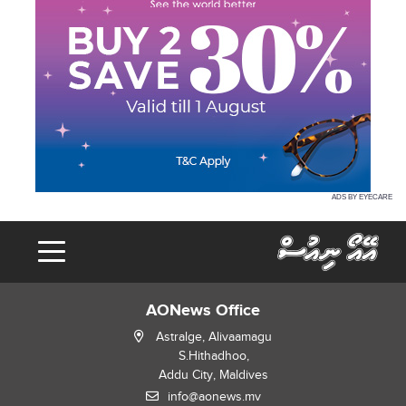
ADS BY EYECARE
AONews Office
Astralge, Alivaamagu
S.Hithadhoo,
Addu City, Maldives
info@aonews.mv