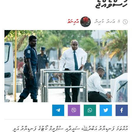
ހުސްވެއްޖެ
8 އަހރު ކުރިން
އާމިނަތު
އުއްތަމަ ފަނޑިޔާރު އަބްދުﷲ ސައީދާއި ސުޕްރީމް ކޯޓުގެ ފަނޑިޔާރު އަލީ