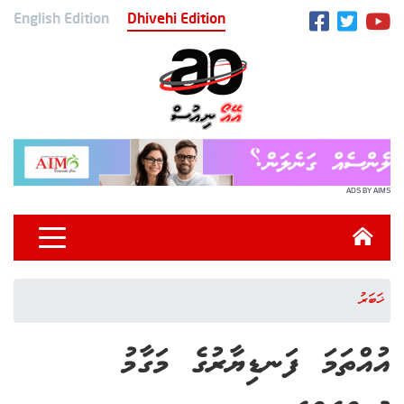
English Edition
Dhivehi Edition
ADS BY AIMS
ޚަބަރު
އުއްތަމަ ފަނޑިޔާރުގެ މަގާމު