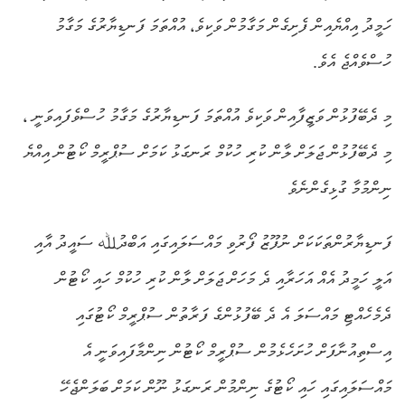
ހަމީދު އިއްޔެއިން ފެށިގެން މަގާމުން ވަކިވެ، އުއްތަމަ ފަނޑިޔާރުގެ މަގާމު
ހުސްވެއްޖެ އެވެ.
މި ދެބޭފުޅުން ވަޒީފާއިން ވަކިވެ އުއްތަމަ ފަނޑިޔާރުގެ މަގާމު ހުސްވެފައިވަނީ ،
މި ދެބޭފުޅުން ޖަލަށް ލާން ކުރި ހުކުމް ރަނގަޅު ކަމަށް ސުޕްރީމް ކޯޓުން އިއްޔެ
ނިންމުމާ ގުޅިގެންނެވެ
ފަނޑިޔާރުންތަކަކަށް ނުފޫޒު ފޯރުވި މައްސަލައިގައި އަބްދުﷲ ސައީދު އާއި
އަލީ ހަމީދު އެއް އަހަރާއި ދެ މަހަށް ޖަލަށް ލާން ކުރި ހުކުމް ހައި ކޯޓުން
ދެމެހެއްޓި މައްސަލަ އެ ދެ ބޭފުޅުންގެ ފަރާތުން ސުޕްރީމް ކޯޓުގައި
އިސްތިއުނާފަށް ހުށަހެޅެމުން ސުޕްރީމް ކޯޓުން ނިންމާފައިވަނީ އެ
މައްސަލައިގައި ހައި ކޯޓުގެ ނިންމުން ރަނގަޅު ނޫން ކަމަށް ބަލަންޖެހޭ