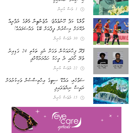
1 މަސް ކުރިން
ވޯލްޑް ކަޕް ހޫނުވެއްޖެ: އާޖެންޓީނާ މެޗުގެ ރެފްރީއާ
ދެކޮޅަށް މިސްރުން ފީފާއަށް ބޮޑު މައްސަލައެއް!
30 ދުވަސް ކުރިން
ފޭދޫ ފިހާރައަކުން ވަގަށް ނެގި ތަކެތި 24 ގަޑިއިރު
ތެރޭ ހޯދައި ދެ މީހަކު ހައްޔަރުކޮށްފި
22 ދުވަސް ކުރިން
ސަވާހެލި، އައްޑޫ ސިޓީގެ އިހްތިސާސުން ވަކިކުރުމަށް
ރައީސް ނިންމަވައިފި
15 ދުވަސް ކުރިން