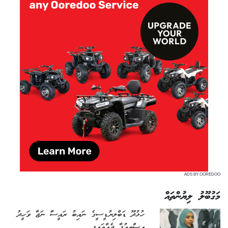
ADS BY OOREDOO
މަގުބޫލު ލިޔުންތައް
ހުޅުދޫ ޑަބްލިޔުޑީސީގެ ނައިބު ރައީސާ ނަޖާ ވަހީދު
އިސްތިއުފާ ދެއްވައިފި