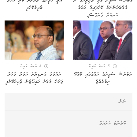
އަބްދުﷲ ސައީދު އާއި މަޖިލީހުގެ ދެ
އަލީ ހަމީދުގެ މައްޗަށް ކުރި ހުކުމް
މެމްބަރުންނަށް ކޮށްފައިވާ ދައުވާ
ބާތިލްކޮށްފި
އަނބުރާ ގެންގޮސްފި
8 އަހރު ކުރިން
8 އަހރު ކުރިން
އަބްދުﷲ ސައީދުގެ ހައްގުގައި ކޮއްކޮ
އުއްތަމަ ފަނޑިޔާރު ހަތަރު މަހަށް
ނިކުމެއްޖެ
ޖަލަށް ލުމަށް ހައިކޯޓުން ތާއީދުކޮށްފި