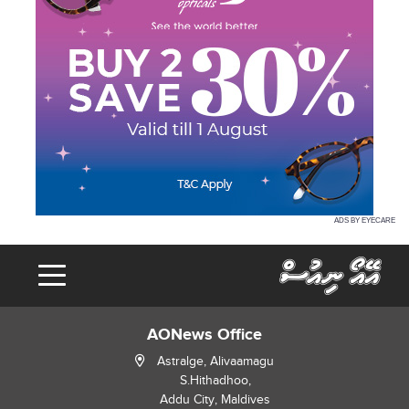
ADS BY EYECARE
AONews Office
Astralge, Alivaamagu
S.Hithadhoo,
Addu City, Maldives