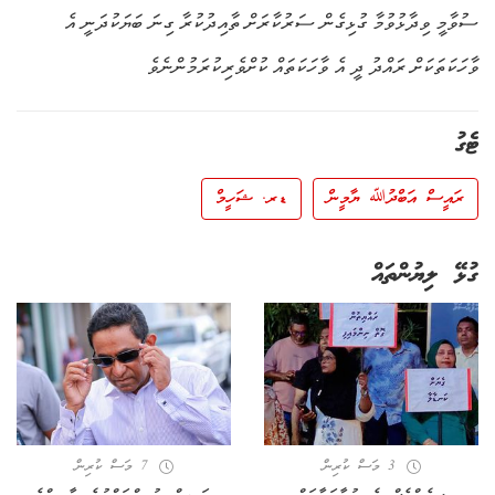
ސުވާމީ ވިދާޅުވުމާ ގުޅިގެން ސަރުކާރަށް ތާއިދުކުރާ ގިނަ ބަޔަކުދަނީ އެ
ވާހަކަތަކަށް ރައްދު ދީ އެ ވާހަކަތައް ކުށްވެރިކުރަމުންނެވެ
ޓެގު
ރައީސް އަބްދުﷲ ޔާމީން
ޑރ. ޝަހީމް
ގުޅޭ ލިޔުންތައް
3 މަސް ކުރިން
7 މަސް ކުރިން