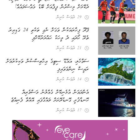
ދެކޮޅަށް މިސްރުން ފީފާއަށް ބޮޑު މައްސަލައެއް!
29 ދުވަސް ކުރިން
ފޭދޫ ފިހާރައަކުން ވަގަށް ނެގި ތަކެތި 24 ގަޑިއިރު
ތެރޭ ހޯދައި ދެ މީހަކު ހައްޔަރުކޮށްފި
21 ދުވަސް ކުރިން
ސަވާހެލި، އައްޑޫ ސިޓީގެ އިހްތިސާސުން ވަކިކުރުމަށް
ރައީސް ނިންމަވައިފި
14 ދުވަސް ކުރިން
އެންދަމަން އުޅެނިކޮށް ގެއްލުނު މަސްވެރިޔާ
ހޮނޑާފުށީ ގޮނޑުދޮށަށް ލައްގާފައި އޮއްވާ ފެނިއްޖެ
17 ދުވަސް ކުރިން