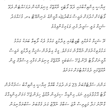
ރިޔާސީ އިންތިހާބުގައި ދެވޭ ވޯޓަކީ ރާއްޖޭގެ މިނިވަންކަން ދަމަހައްޓަން ދެވޭ
ވޯޓަކަށް ހެދުމަށް ރައީސް އަބްދުﷲ ޔާމީންގެ ރަނިންމޭޓް ޑރ. މުހައްމަދު
ޝަހީމް އަލީ ސައީދު އެދި ވަޑައިގެންފިއެވެ
ރޭ ޝަހީމް ކުރެއްވި ޓްވީޓްގައި ވިދާޅުވީ ގައުމު ދެކެ ލޯބިވާ ބަޔަކު ގައުމު
އަޅުވެތިކުރުމަށް ނުގޮވާނެ ކަމަށެވެ. މީގެ އިތުރުން ޝަހީމް ވިދާޅުވީ ރައީސް
ޔާމީނަށް ވޯޓު ދޭން ޖެހޭ ސަބަބަކީ ރާއްޖޭގެ މިނިވަން ކަމާއި އިސްލާމް ދީން
ރާއްޖޭގައި ދެމެހެއްޓުމަށް ކަމަށެވެ
އަންނަ ސެޕްޓެމްބަރު 23 ވަނަ ދުވަހު ބާއްވާ ރިޔާސީ އިންތިހާބު ސަރުކާރުން
ވޯޓު އޮޅުވާލައިފި ނަމަ، އިންޑިއާ ސިފައިން ރާއްޖެ ހިފަން ޖެހޭ ކަމަށް އިންޑިއާގެ
ގާނޫނު ހަދާ މަޖިލިސް ރާޖަ ސަބާގެ ނުފޫޒު ގަދަ މެމްބަރު ސުބްރަމާނިއަން