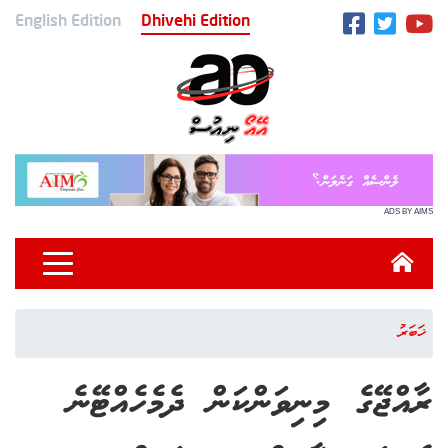
English Edition
Dhivehi Edition
ADS BY AIMS
ޚަބަރު
ރާއްޖޭގެ މިނިވަންކަން ދެމެހެއްޓޭނެ