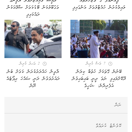
ޕީއެންއެފް ގެ މުޒާހަރާތައް
ރައީސް މުއިއްޒަށްވުރެ ޔާމީންގެ
ލައިވްކުރުން ހުއްޓާލުމަށް އަންގައިފި
މަގުބޫލުކަން ބޮޑުކަމަށް ސާވޭއަކުން
ދައްކައިފި
7 މަސް ކުރިން
2 އަހރު ކުރިން
ބޭނުން ގޮތަކަށް ހުތުބާ ކިޔަން
ޔާމީން ހައްޔަރުކުރަން ކަމަށް ބުނެ
ދޫކޮށްލައިފި ނަމަ ދީނީ ބައިބައިވުން
ދައުރުވަމުން ދަނީ ސައްހަ ރިޕޯޓެއް
އުފެދިދާނެ: ޝަހީމް
ނޫން