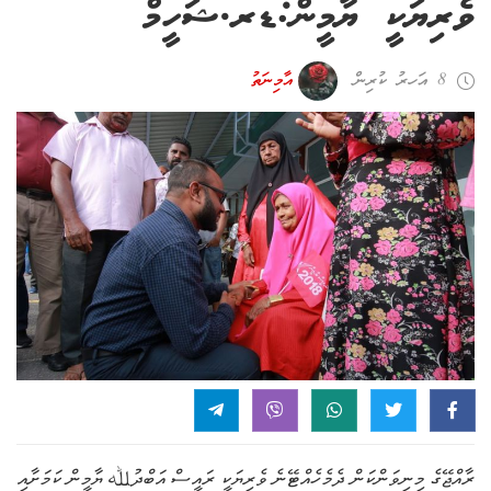
ވެރިޔަކީ ޔާމީން:ޑރ.ޝަހީމް
8 އަހރު ކުރިން
އާމިނަތު
ރާއްޖޭގެ މިނިވަންކަން ދެމެހެއްޓޭނެ ވެރިޔަކީ ރައީސް އަބްދުﷲ ޔާމީން ކަމަށާއި