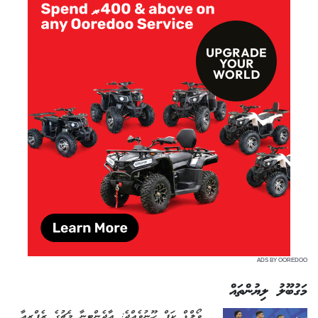
ADS BY OOREDOO
މަގުބޫލު ލިޔުންތައް
ވޯލްޑް ކަޕް ހޫނުވެއްޖެ: އާޖެންޓީނާ މެޗުގެ ރެފްރީއާ