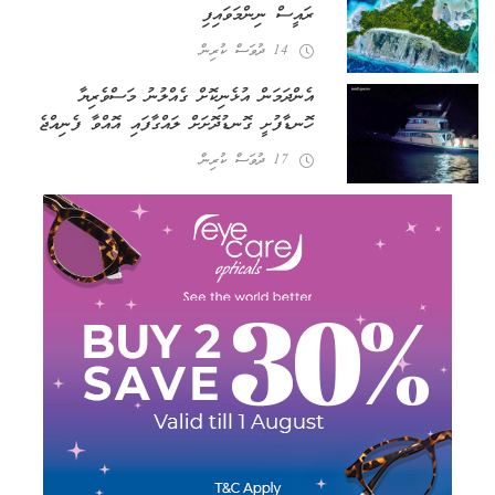
ރައީސް ނިންމަވައިފި
14 ދުވަސް ކުރިން
އެންދަމަން އުޅެނިކޮށް ގެއްލުނު މަސްވެރިޔާ
ހޮނޑާފުށީ ގޮނޑުދޮށަށް ލައްގާފައި އޮއްވާ ފެނިއްޖެ
17 ދުވަސް ކުރިން