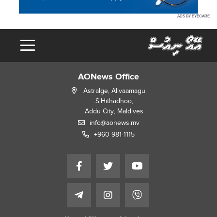
ADS BY EYECARE
AONews Office
Astralge, Alivaamagu
S.Hithadhoo,
Addu City, Maldives
info@aonews.mv
+960 981-1115