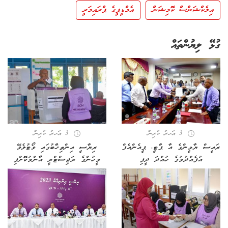
އިލެކްޝަންސް ކޮމިޝަން
އެމްޑީޕީގެ ޕްރައިމަރީ
ގުޅޭ ލިޔުންތައް
3 އަހރު ކުރިން
3 އަހރު ކުރިން
ރައީސް ޔާމީންގެ އާ ޕާޓީ، ޕީއެންއެފް
ރިޔާސީ އިންތިޚާބުގައި ވޯޓުލެވޭ
އުފެއްދުމުގެ ހުއްދަ ދީފި
މީހުންގެ ރަޖިސްޓްރީ އާންމުކޮށްފި