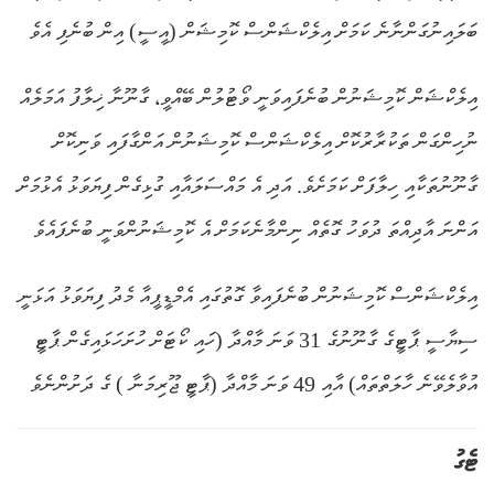
ބަލައިނުގަންނާނެ ކަމަށް އިލެކްޝަންސް ކޮމިޝަން (އީސީ) އިން ބުނެފި އެވެ
އިލެކްޝަން ކޮމިޝަނުން ބުނެފައިވަނީ ވޯޓުލުން ބޭއްވީ، ގާނޫނާ ޚިލާފު އަމަލެއް
ނުހިންގަން ތަކުރާރުކޮށް އިލެކްޝަންސް ކޮމިޝަނުން އަންގާފައި ވަނިކޮށް
ގާނޫނުތަކާއި ހިލާފަށް ކަމަށެވެ. އަދި އެ މައްސަލައާއި ގުޅިގެން ފިޔަވަޅު އެޅުމަށް
އަންނަ އާދިއްތަ ދުވަހު ގޮތެއް ނިންމާނެކަމަށް އެ ކޮމިޝަނުންވަނީ ބުނެފައެވެ
އިލެކްޝަންސް ކޮމިޝަނުން ބުނެފައިވާ ގޮތުގައި އެމްޑީޕީއާ މެދު ފިޔަވަޅު އަޅަނީ
ސިޔާސީ ޕާޓީގެ ގާނޫނުގެ 31 ވަނަ މާއްދާ (ހައި ކޯޓަށް ހުށަހަޅައިގެން ޕާޓީ
އުވާލެވޭނެ ހާލަތްތައް) އާއި 49 ވަނަ މާއްދާ (ޕާޓީ ޖޫރިމަނާ ) ގެ ދަށުންނެވެ
ޓެގު