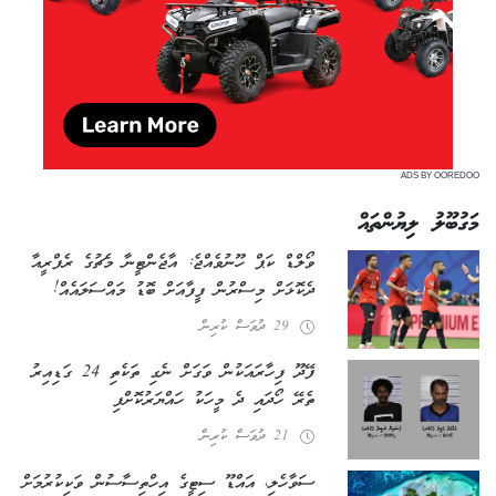
ADS BY OOREDOO
މަގުބޫލު ލިޔުންތައް
ވޯލްޑް ކަޕް ހޫނުވެއްޖެ: އާޖެންޓީނާ މެޗުގެ ރެފްރީއާ
ދެކޮޅަށް މިސްރުން ފީފާއަށް ބޮޑު މައްސަލައެއް!
29 ދުވަސް ކުރިން
ފޭދޫ ފިހާރައަކުން ވަގަށް ނެގި ތަކެތި 24 ގަޑިއިރު
ތެރޭ ހޯދައި ދެ މީހަކު ހައްޔަރުކޮށްފި
21 ދުވަސް ކުރިން
ސަވާހެލި، އައްޑޫ ސިޓީގެ އިހްތިސާސުން ވަކިކުރުމަށް