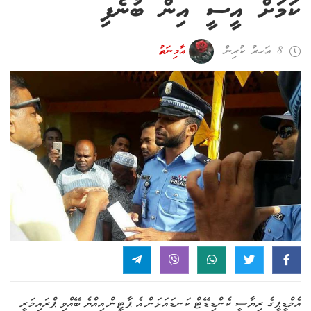
ކަމަށް އީސީ އިން ބުނެފި
8 އަހރު ކުރިން
އާމިނަތު
އެމްޑީޕީގެ ރިޔާސީ ކެންޑިޑޭޓް ކަނޑައަޅަން އެ ޕާޓީން އިއްޔެ ބޭއްވި ޕްރައިމަރީ