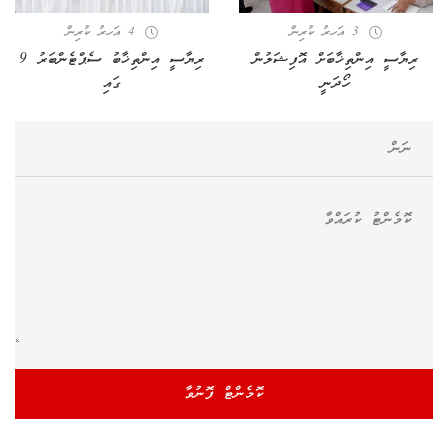
3 އަހރު ކުރިން
4 އަހރު ކުރިން
ރިޔާސީ އިންތިޚާބަށް އޮފިޝަލުން
ރިޔާސީ އިންތިޚާބު ސެޕްޓެންބަރު 9
ހޯދަނީ
ގައި