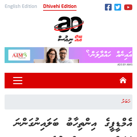
English Edition
Dhivehi Edition
ADS BY AIMS
ޚަބަރު
އެމްޑީޕީގެ އިންތިހާބު ބަލައިނުގަންނަ