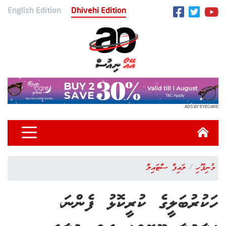
English Edition
Dhivehi Edition
ADS BY EYECARE
މުނިފޫހި
ލައިފް ސްޓައިލް
ހަކުރުބަލީގެ ކުރީކޮޅު ފެންނަ،