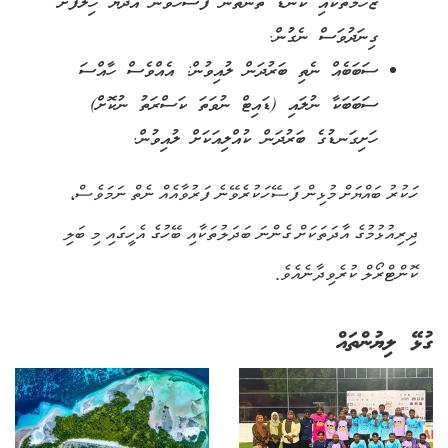
ޒަހަމްތަކާއި ކެނޑޭ ތަންތަން ފަސޭހަވާން އާދަޔާ ހިލާފަށް
ގިނަދުވަސް ނެގުން.
ސަބަބެއް ނެތި ބަރުދަން ލުއިވުން:
އެއްވެސް ހާއްސަ
ސަބަބަކާ ނުލައި (ޑައިޓް ނުވަތަ ކަސްރަތު ނުކޮށް)
ހަށިގަނޑުގެ ބަރުދަން ކުއްލިއަކަށް ލުއިވުން.
ހަކުރު ބައްޔަށް މުޅިން ފަސޭހަކުރެވޭނެ ފަރުވާއެއް ނެތް ނަމަވެސް،
ދިރިއުޅުމުގެ އާދަތަކަށް ގެންނަ ބަދަލުތަކާއި ބޭހުގެ އެހީގައި މި ބަލި
ކޮންޓްރޯލް ކުރެވިދާނެއެވެ.
ގުޅޭ ލިޔުންތައް