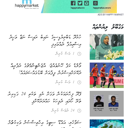
ADS BY HAPPY MARKET
މަގުބޫލު ލިޔުންތައް
ހުޅުދޫ ޑަބްލިޔުޑީސީގެ ނައިބު ރައީސާ ނަޖާ ވަހީދު
އިސްތިއުފާ ދެއްވައިފި
1 މަސް ކުރިން
ވޯލްޑް ކަޕް ހޫނުވެއްޖެ: އާޖެންޓީނާ މެޗުގެ ރެފްރީއާ
ދެކޮޅަށް މިސްރުން ފީފާއަށް ބޮޑު މައްސަލައެއް!
1 މަސް ކުރިން
ފޭދޫ ފިހާރައަކުން ވަގަށް ނެގި ތަކެތި 24 ގަޑިއިރު
ތެރޭ ހޯދައި ދެ މީހަކު ހައްޔަރުކޮށްފި
24 ދުވަސް ކުރިން
ސަވާހެލި، އައްޑޫ ސިޓީގެ އިހްތިސާސުން ވަކިކުރުމަށް