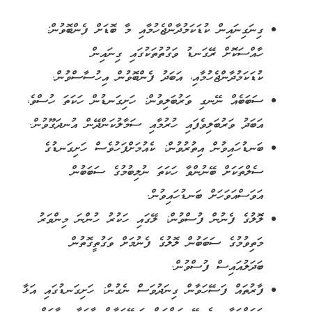
ގިނަގިނައިން ކުޑަކަމުދާންޖެހުމާއި މާ ބޮޑަށް ފެންބޮވުން:
ހާއްސަކޮށް ރޭގަނޑު ވަގުތުތަކުގައި ގިނައިން
ކުޑަކަމުދާންޖެހުމާއި، އަބަދު ފެންބޮވުން އިހުސާސްވުން.
ސަބަބެއް ނޭނގި ވަރުބަލިވުން:
ހަށިގަނޑުން ހަކަތަ ހުސްވެ،
އަބަދު ވަރުބަލިވެފައި ހުރުމާއި ސަމާލުކަންދޭން އުނދަގޫވުން.
ބަނޑުހައިވުން އިތުރުވުން:
ކެއުމަށްފަހުވެސް ހަށިގަނޑުގެ
ސެލްތަކަށް ބޭނުންވާ ހަކަތަ ނުލިބުމުގެ ސަބަބުން
އަވަސްއަވަހަށް ބަނޑުހައިވުން.
ލޮލުގެ ފެނުން ފުސްވުން:
ލޭގައި ހަކުރު ހުންނަ މިންވަރު
މަތިވުމުގެ ސަބަބުން ލޮލުގެ ފެނުމަށް ވަގުތީގޮތުން
ބަދަލުއައިސް ފުސްވުން.
ފާރުތައް ފަސޭހަވާން ގިނަދުވަސް ނެގުން:
ހަށިގަނޑުގައި އަޅާ