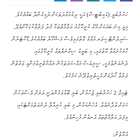
ހަކުރުބަލީ (ޑައިބެޓީސް) އަކީ ދިގުމުއްދަތަކަށް ދެމިގެންދާ ބައްޔެކެވެ.
މިއީ ގިނަ ބަޔަކަށް އޭގެ ކުރީކޮޅުގެ އަލާމާތްތަކާ މެދު ފަރުވާކުޑަކޮށްލެވޭ،
ސައިލެންޓް ކިލަރ އެއްގެ ގޮތުގައިވެސް މަޝްހޫރު ބައްޔެކެވެ.ޑޮކްޓަރުން
ހާމަކުރައްވާ ގޮތުގައި، މި ބަލީގެ ސިގްނަލްތައް ކުރީކޮޅުގައި
ދެނެގަނެވުމަކީ، ސީރިއަސް މައްސަލަތަކުން ރައްކާތެރިވުމަށާއި ވަގުތުން
ފަރުވާ ހޯދުމަށް އެހީތެރިވެދޭނެ ކަމެކެވެ.
ޓައިޕް 2 ހަކުރުބަލި ޖެހުމުން، ބަލި ބޮޑުވަމުންދަނީ ވަރަށް ލަަސްލަހުން
ކަމަށް ވެދާނެއެވެ. އެހެންކަމުން، މި ބަލި ކުރިއާލާ ދެނެގަތުމަށްޓަކައި
މިފަދަ އަލާމާތްތައް އެނގުން މުހިންމެވެ.
އެގޮތުން: