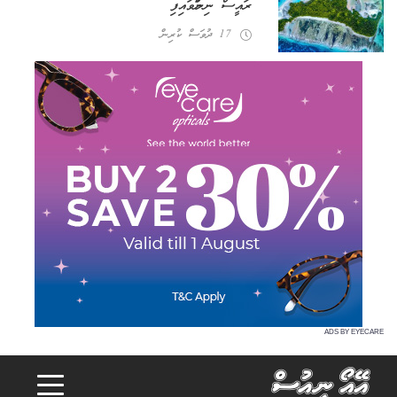
ރައީސް ނިންމަވައިފި
17 ދުވަސް ކުރިން
ADS BY EYECARE