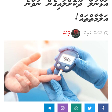
އަޅާނުލާ ދޫކޮށްލައިގެން ނުވާނެ
އަލާމާތްތައް!
2 މަސް ކުރިން
އާމިނަތު