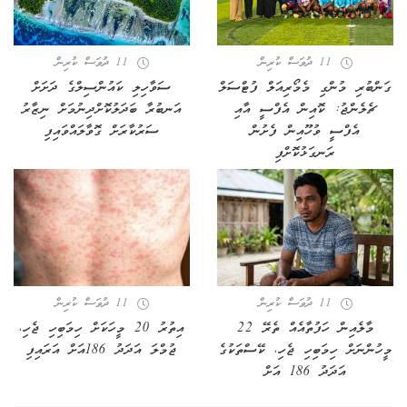
11 ދުވަސް ކުރިން
11 ދުވަސް ކުރިން
ގަންބުރި މުންގި މެމޯރިއަލް ފުޓްސަލް
ސަވާހިލި ކައުންސިލްގެ ދަށަށް
ޗެލެންޖު: ކޮއިން އެފްސީ އާއި
އަނބުރާ ބަދަލުކޮށްދިނުމަށް ނިޒާރު
އެފްސީ ވުހޫއިން ފެށުން
ސަރުކާރަށް ގޮވާލައްވައިފި
ރަނގަޅުކޮށްފި
11 ދުވަސް ކުރިން
11 ދުވަސް ކުރިން
މާލެއިން ހަފުތާއެއް ތެރޭ 22
އިތުރު 20 މީހަކަށް ހިމަބިހި ޖެހި،
މީހުންނަށް ހިމަބިހި ޖެހި، ކޭސްތަކުގެ
ޖުމްލަ އަދަދު 186އަށް އަރައިފި
އަދަދު 186 އަށް