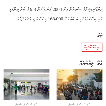
އިންޑޮނީޝިއާގެ ސުމަތުރާ އަށް 2004 ވަނަ އަހަރު 9.3 ގެ ބާރު މިނުގައި
އައި ބިންހެލުމުގައި އެ ގައުމުން 168،000 މީހުން ވަނީ މަރުވެފައެވެ
ޓެގު
އިންޑޮނޭޝިއާ
ގުޅޭ ލިޔުންތައް
1 އަހރު ކުރިން
4 އަހރު ކުރިން