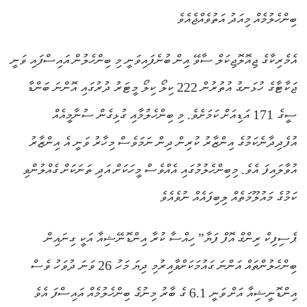
ބިންހެލުމެއް މިއަދު އަތުވެއްޖެއެވެ
އެމެރިކާގެ ޖިއޮލޮޖިކަލް ސާވޭ އިން ބުނެފައިވަނީ މި ބިންހެލުން އައިސްފައި ވަނީ
ޖަކާޓާގެ ހުޅަނގު އުތުރުން 222 ކިލޯ ކިލޯ މީޓަރު ދުރުގައި އޮންނަ ބަންޑާ
ސީގެ 171 އަޑިއަށް ކަމަށެވެ. މި ބިންހެލުމާއި ގުޅިގެން ސުނާމީއެއް
އުފެދިދާނެކަމުގެ އިންޒާރު ކުރިން ދިން ނަމަވެސް މިހާރު ވަނީ އެ އިންޒާރު
އުވާލައިފަ އެވެ. މިބިންހެލުމުގައި އެއްވެސް މީހަކަށް އަދި ތަނަކަށް ގެއްލުންވި
ކަމުގެ މައުލޫމަތެއް ލިބިފައެއް ނުވެއެވެ
ޕެސިފިކް ރިންގް އޮފް ފަޔާ” ހިއްސާ ކުރާ އިންޑޮނޭޝިއާ އަކީ ގިނައިން
ބިންހެލުންތައް އަންނަ ގައުމަކަށްވާއިރުމި ދިޔަ މަހު 26 ވަނަ ދުވަހު ވެސް
އިންޑޮނީޝިއާ އަށް ވަނީ 6.1 ގެ ބާރު މިނުގެ ބިންހެލުމެއް އައިސްފަ އެވެ