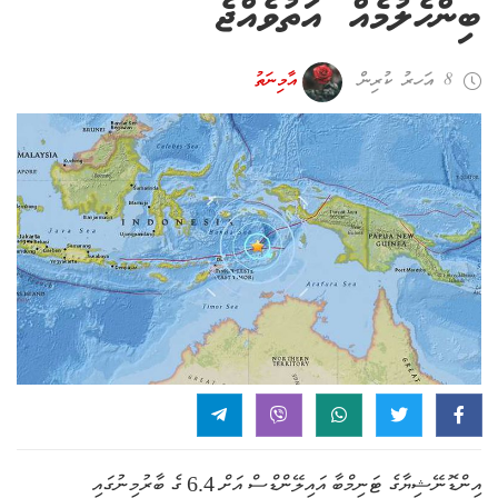
ބިންހެލުމެއް އަތުވެއްޖެ
8 އަހރު ކުރިން
އާމިނަތު
އިންޑޮނޭޝިޔާގެ ޓަނިމްބާ އައިލޭންޑްސް އަށް 6.4 ގެ ބާރުމިނުގައި