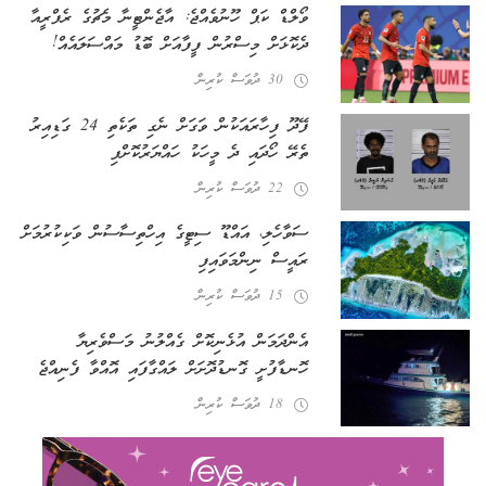
ވޯލްޑް ކަޕް ހޫނުވެއްޖެ: އާޖެންޓީނާ މެޗުގެ ރެފްރީއާ
ދެކޮޅަށް މިސްރުން ފީފާއަށް ބޮޑު މައްސަލައެއް!
30 ދުވަސް ކުރިން
ފޭދޫ ފިހާރައަކުން ވަގަށް ނެގި ތަކެތި 24 ގަޑިއިރު
ތެރޭ ހޯދައި ދެ މީހަކު ހައްޔަރުކޮށްފި
22 ދުވަސް ކުރިން
ސަވާހެލި، އައްޑޫ ސިޓީގެ އިހްތިސާސުން ވަކިކުރުމަށް
ރައީސް ނިންމަވައިފި
15 ދުވަސް ކުރިން
އެންދަމަން އުޅެނިކޮށް ގެއްލުނު މަސްވެރިޔާ
ހޮނޑާފުށީ ގޮނޑުދޮށަށް ލައްގާފައި އޮއްވާ ފެނިއްޖެ
18 ދުވަސް ކުރިން