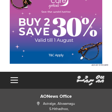
ADS BY EYECARE
AONews Office
Astralge, Alivaamagu
S.Hithadhoo,