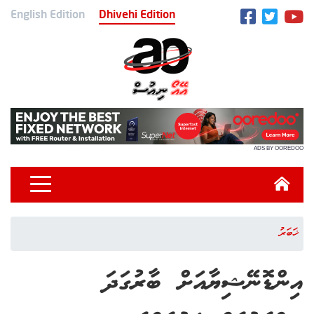
English Edition
Dhivehi Edition
ADS BY OOREDOO
ޚަބަރު
އިންޑޮނޭޝިޔާއަށް ބާރުގަދަ