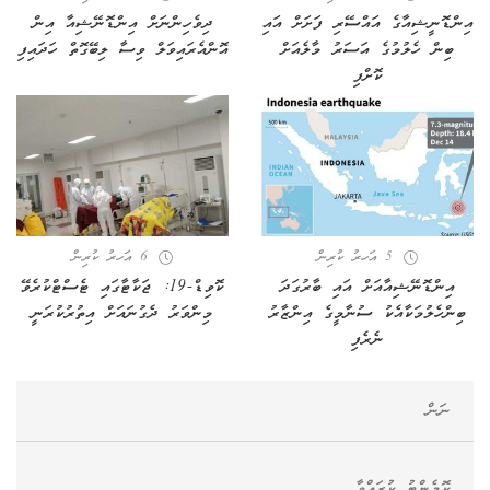
އިންޑޮނީޝިއާގެ އައްސޭރި ފަށަށް އައި
ދިވެހިންނަށް އިންޑޮނޭޝިއާ އިން
ބިން ހެލުމުގެ އަސަރު މާލެއަށް
އޮންއެރައިވަލް ވިސާ ލިބޭގޮތް ހަދައިފި
ކޮށްފި
5 އަހރު ކުރިން
6 އަހރު ކުރިން
އިންޑޮނޭޝިއާއަށް އައި ބާރުގަދަ
ކޮވިޑް-19: ޖަކާޓާގައި ޓެސްޓްކުރެވޭ
ބިންހެލުމަކާއެކު ސުނާމީގެ އިންޒާރު
މިންވަރު ދެގުނައަށް އިތުރުކުރަނީ
ނެރެފި