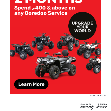
ADS BY OOREDOO
މަގުބޫލު ލިޔުންތައް