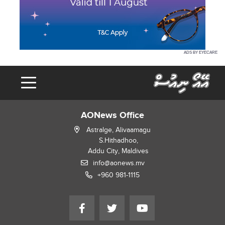
ADS BY EYECARE
AONews Office
Astralge, Alivaamagu
S.Hithadhoo,
Addu City, Maldives
info@aonews.mv
+960 981-1115