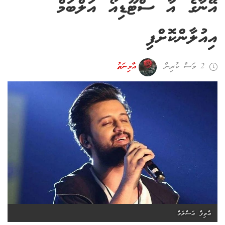
އޭނާގެ އާ ސްޓޫޑިއޯ އަލްބަމް
އިއުލާންކޮށްފި
2 މަސް ކުރިން
އާމިނަތު
އާތިފް އަސްލަމް