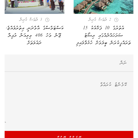
2 ދުވަސް ކުރިން
3 ދުވަސް ކުރިން
އުތުރުގެ 10 ފަޅާއެކު 15
ކަސްޓަމްސްގެ އާމްދަނީ އިތުރުވެއްޖެ:
ސަރަހައްދެއްގައި ރިސޯޓު
ޖޫން މަހު 406 މިލިއަން ރުފިޔާ
ތަރައްގީކުރަން ބީލަމަށް ހުޅުވާލައިފި
ދައުލަތަށް