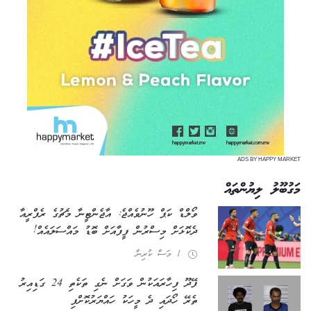
ADS BY HAPPY MARKET
މަގުބޫލު ލިޔުންތައް
ވޯލްޑް ކަޕް ހޫނުވެއްޖެ: އާޖެންޓީނާ މެޗުގެ ރެފްރީއާ
ދެކޮޅަށް މިސްރުން ފީފާއަށް ބޮޑު މައްސަލައެއް!
1 މަސް ކުރިން
ފޭދޫ ފިހާރައަކުން ވަގަށް ނެގި ތަކެތި 24 ގަޑިއިރު
ތެރޭ ހޯދައި ދެ މީހަކު ހައްޔަރުކޮށްފި