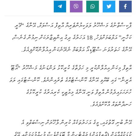
ޕާކިސްތާނުގެ މަޝްހޫރު ލަވަކިޔުންތެރިޔާ އާތިފް އަސްލަމް، އޭނާގެ “މޭރީ
ކަހާނީ” އަލްބަމަށްފަހު, 18 އަހަރުގެ ދިގު އިންތިޒާރަކަށް ނިމުން ގެނެސް،
އޭނާގެ ހަތަރުވަނަ ސްޓޫޑިއޯ އަލްބަމް ނެރޭނެކަން އިއުލާންކޮށްފިއެވެ.
އާތިފް މިކަން އިއުލާންކުރީ މި ހަފުތާގެ ކުރީކޮޅު ލަންޑަނުގެ މަޝްހޫރު “އޯޓޫ
އެރީނާ” ގައި ބޭއްވި އޭނާގެ ކޮންސެޓެއްގެ ތެރެއިންނެވެ. ކޮންސެޓުގައި ލަވަ
ހުށަހަޅައިދެމުން އާތިފް ވަނީ އޭނާގެ މިއުޒިކީ ކެރިއަރުގެ ކުރީކޮޅުގެ
ހަނދާންތައް އާކޮށްފައެވެ.
އޭނާ ބުނި ގޮތުގައި، މީގެ އަހަރުތަކެއް ކުރިން ލާހޫރަށް ނިސްބަތްވި އެ
ކުޑަކުއްޖާއަށް (އާތިފްއަށް) ރައްޓެހިން މާ ބޮޑަށްވެސް މުހިއްމުކަމަށާއި އޭގެ