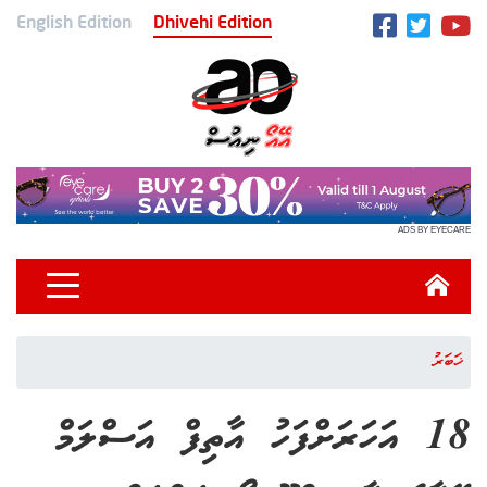
English Edition
Dhivehi Edition
ADS BY EYECARE
ޚަބަރު
18 އަހަރަށްފަހު އާތިފް އަސްލަމް