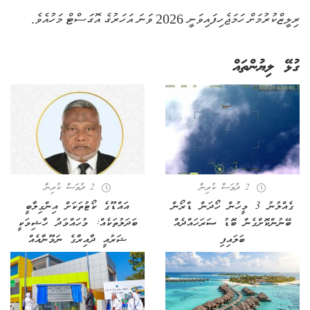
ރިލީޒްކުރުމަށް ހަމަޖެހިފައިވަނީ 2026 ވަނަ އަހަރުގެ އޮގަސްޓް މަހުއެވެ.
ގުޅޭ ލިޔުންތައް
2 ދުވަސް ކުރިން
2 ދުވަސް ކުރިން
ގެއްލުނު 3 މީހުން ހޯދަން ޑްރޯން
އައްޑޫގެ ކޯޓުތަކަށް އިންގިލާބީ
ބޭނުންކޮށްގެން ބޮޑު ސަރަހައްދެއް
ބަދަލުތަކެއް: މުހައްމަދު ހާޝިމަކީ
ބަލައިފި
ޝަރުއީ ދާއިރާގެ ނަމޫނާއެއް