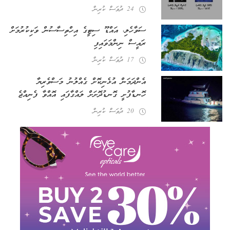
24 ދުވަސް ކުރިން
ސަވާހެލި، އައްޑޫ ސިޓީގެ އިހްތިސާސުން ވަކިކުރުމަށް
ރައީސް ނިންމަވައިފި
17 ދުވަސް ކުރިން
އެންދަމަން އުޅެނިކޮށް ގެއްލުނު މަސްވެރިޔާ
ހޮނޑާފުށީ ގޮނޑުދޮށަށް ލައްގާފައި އޮއްވާ ފެނިއްޖެ
20 ދުވަސް ކުރިން