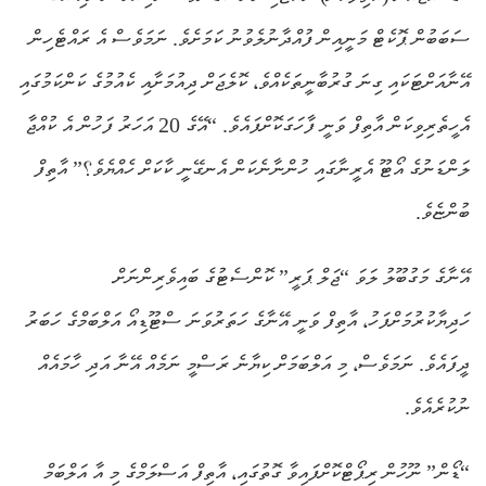
ސަބަބުން ޕޮކެޓް މަނީއިން ފުއްދާނުލެވުނު ކަމަށެވެ. ނަމަވެސް އެ ރައްޓެހިން
އޭނާއަށްޓަކައި ގިނަ ގުރުބާނީތަކެއްވެ، ކޮލެޖަށް ދިއުމަށާއި ކެއުމުގެ ކަންކަމުގައި
އެހީތެރިވިކަން އާތިފް ވަނީ ފާހަގަކޮށްފައެވެ. “އޭގެ 20 އަހަރު ފަހުން އެ ކުއްޖާ
ލަންޑަނުގެ އޯޓޫ އެރީނާގައި ހުންނާނެކަން އެނގޭނީ ކާކަށް ހެއްޔެވެ؟” އާތިފް
ބުންޏެވެ.
އޭނާގެ މަގުބޫލު ލަވަ “ޖަލް ޕަރީ” ކޮންސެޓުގެ ބައިވެރިންނަށް
ހަދިޔާކުރުމަށްފަހު، އާތިފް ވަނީ އޭނާގެ ހަތަރުވަނަ ސްޓޫޑިއޯ އަލްބަމްގެ ހަބަރު
ދީފައެވެ. ނަމަވެސް، މި އަލްބަމަށް ކިޔާނެ ރަސްމީ ނަމެއް އޭނާ އަދި ހާމައެއް
ނުކުރެއެވެ.
“ޑޯން” ނޫހުން ރިޕޯޓްކޮށްފައިވާ ގޮތުގައި، އާތިފް އަސްލަމްގެ މި އާ އަލްބަމް