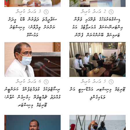
2 އަހރު ކުރިން
3 އަހރު ކުރިން
ޑިސެމްބަރުމަހުގެ ތެރޭގައި ވެލާނާ
ސަވާދީއްތަ ދަތުރުން ބޮޑު އީދަށް
އިންޓަރނޭޝަނަލް އެއަރޕޯޓުގެ އައު
ރަށްރަށް ވިދާލާނެ: މިނިސްޓަރު
ޓަރމިނަލް ބޭނުންކުރަން ފެށޭނެ
މައުސޫމް
5 އަހރު ކުރިން
6 އަހރު ކުރިން
ޓޫރިޒަމް މިނިސްޓރ އައްޑޫސިޓީ އަށް
ރިސޯޓްތަކުގެ މުވައްޒަފުންގެ ކަރަންޓީނު
ވަޑައިގެންފި
މުއްދަތު ޗުއްޓީތެރޭ ހިމެނިގެން ނުވާނެ:
ޓޫރިޒަމް މިނިސްޓަރ