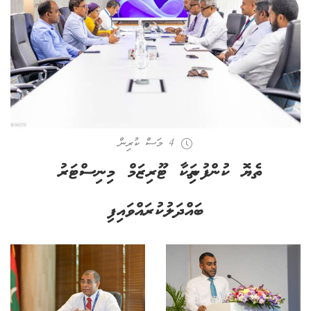
4 މަސް ކުރިން
ތެޔޮ ކުންފުނިތަކާ ޓޫރިޒަމް މިނިސްޓަރު
ބައްދަލުކުރައްވައިފި