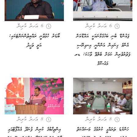
6 އަހރު ކުރިން
6 އަހރު ކުރިން
ޕައުންޑޭ ބުނި ބަހުގެމާނައަކީ އައްޑޫއަށް
ބޯޑަރު ހުޅުވާނީ ރައްޔިތުންނަށްޓަކައި:
އެންމެ ގިނައިން އަންނާނީ އިނގިރޭސި
އަލީ ވަހީދު
ފަތުރުވެރިން ކަމަށް ބެލެވޭ ވާހަކަ: ޑރ
މައުސޫމް
8 އަހރު ކުރިން
8 އަހރު ކުރިން
ހަންކެޑަ ތަރައްގީ ކުރުމުގެ މަސައްކަތް
އިންތިޚާބުގެ ކުރިން ފުނަދޫ އެއާޕޯޓްގައި