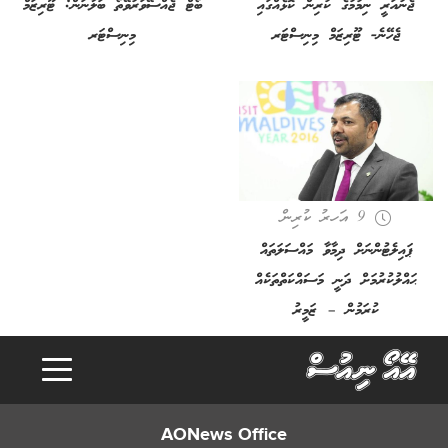
ޖެނުއަރީ ނިމުމުގެ ކުރިން ކޮޅެއްގައި
ބޯޓް ޖެއްސޭވަރުވޭތޯ ބަލާނަން: ޓޫރިޒަމް
ޖެހޭނެ- ޓޫރިޒަމް މިނިސްޓަރ
މިނިސްޓަރ
9 އަހރު ކުރިން
ޕައިލެޓުންނަށް ދިމާވާ މައްސަލަތައް
ޙައްލުކުރުމަށް ދަނީ މަސައްކަތްތަކެއް
o
a
d
i
n
g
.
.
L
.
ކުރަމުން – ޒަމީރު
AONews Office