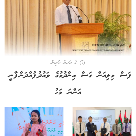
2 އަހރު ކުރިން
ފަސް މިލިއަން ގަސް އިންދުމުގެ ވައުދު ފުއްދަން ފާނީ
އަންނަ މަހު