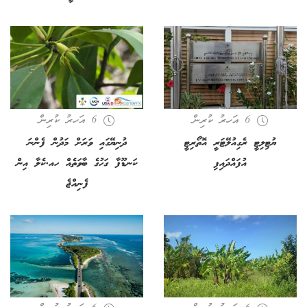
6 އަހރު ކުރިން
6 އަހރު ކުރިން
ޔުޓިލިޓީ ރެގިއުލޭޓަރީ އޮތޯރިޓީ
ދުނިޔޭގައި ވަރަށް މަދުން ފެންނަ
އުފައްދައިފި
ކަނޑޫފާ ގަހުގެ ބާވަތެއް ހއ.ކެލާ އިން
ފެނިއްޖެ