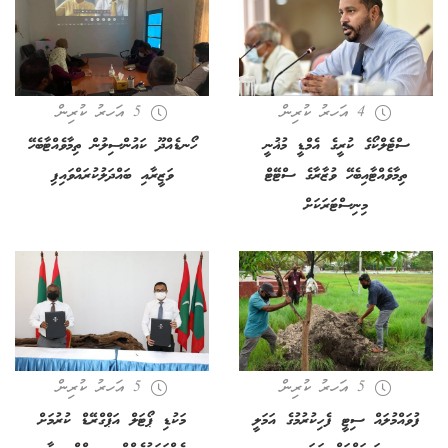
4 އަހރު ކުރިން
5 އަހރު ކުރިން
ސްޓެލްކޯގެ ކުރީގެ އެމްޑީ މުޣުނީ
ހޯނޑެއްދޫ ކައުންސިލުން ތިމާވެއްޓާބެހޭ
ތިމާވެއްޓާއިބެހޭ ވުޒާރާގެ ސްޓޭޓް
ވަޒީރާއި ބައްދަލުކުރައްވައިފި
މިނިސްޓަރަކަށް
5 އަހރު ކުރިން
5 އަހރު ކުރިން
ފުވައްމުލައް ސިޓީ ފެހިކުރުމުގެ އަމަލީ
މަކުޑި ޕޯޓަލް އަޕްގްރޭޑް ކުރުމަށް