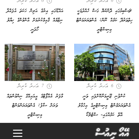
6 އަހރު ކުރިން
6 އަހރު ކުރިން
ޗަސްބިމުގައި ދޮންކެޔޮ ގަސް ހެއްދުމަކީ
އައްޑޫގައި އިރުގެ އަލިން ހަކަތަ އުފައްދާ
ހިތްވަރުދޭ ކަމެއް ނޫން: އެންވަޔަރަމަންޓް
ނިޒާމެއް ޤާއިމްކުރުމަށް އާންމުންގެ ޚިޔާލު
މިނިސްޓްރީ
ހޯދަނީ
6 އަހރު ކުރިން
7 އަހރު ކުރިން
ކުންފުނި ޖޫރީމަނާކޮށްފައި ވަނީ
މާފަރު އެއާޕޯޓްގެ އީއައިއޭގެ ނިންމުންތައް
އެންވަޔަރަމެންޓް މިނިސްޓްރީގެ އިހުމާލު
ވަރަށް ސާފު: އެންވަޔަރަންމަންޓް
o
a
d
i
n
g
.
.
L
.
އޮތް ކަމެއްގައި- ސްޓެލްކޯ
މިނިސްޓްރީ