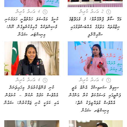
2 އަހރު ކުރިން
4 އަހރު ކުރިން
މަގޭ ސޯލާ ޕްރޮގްރާމް: 3 މެގަވޮޓްގެ
ކުނީގެ މައްސަލަ ހައްލުވާނީ ހަމައެކަނި
ނިޒާމުތައް ގަތުމުގެ އެއްބަސްވުމުގައި
މެޝިންތަކެއް ގާއިމުކުރެވިގެން ނޫން:
ސޮއިކޮށްފި
މިނިސްޓަރ ޝައުނާ
4 އަހރު ކުރިން
4 އަހރު ކުރިން
ސިވިލް ސަރވިސްގެ އެންމެ މަތީ
ކުނި މެނޭޖުކުރުމަށް މިހައިތަނަށް
ފަންތީގައި މަސައްކަތް ކުރާ އަންހެން
އެއްވެސް ކަމެއް ނުކުރޭ – ކުރަމުން
އެއްވެސް މުވައްޒިފަކު ނެތް:
އައި ކަމަކީ ކުނި ޖަމާކުރުން: ޝައުނާ
މިނިސްޓަރ ޝައުނާ