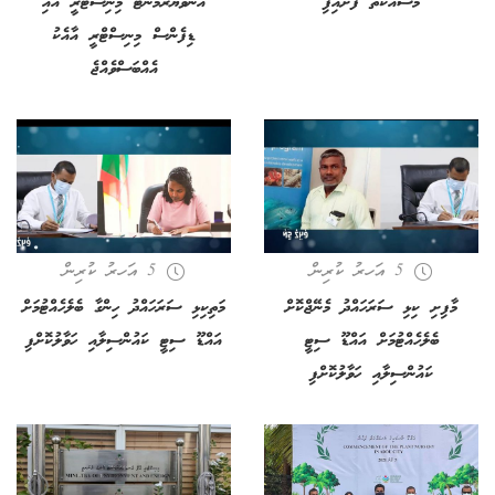
މަސައްކަތް ފަށައިފި
އެންވަޔަރުމެންޓް މިނިސްޓްރީ އާއި
ޑިފެންސް މިނިސްޓްރީ އާއެކު
އެއްބަސްވެއްޖެ
5 އަހރު ކުރިން
5 އަހރު ކުރިން
މާފިށި ކިޅި ސަރަހައްދު މެނޭޖްކޮށް
މަތިކިޅި ސަރަހައްދު ހިންގާ ބެލެހެއްޓުމަށް
ބެލެހެއްޓުމަށް އައްޑޫ ސިޓީ
އައްޑޫ ސިޓީ ކައުންސިލާއި ހަވާލުކޮށްފި
ކައުންސިލާއި ހަވާލުކޮށްފި