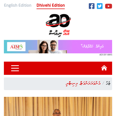
English Edition
Dhivehi Edition
ADS BY AIMS
ޓެގު
އެންވަޔަރަންމަންޓް މިނިސްޓްރީ