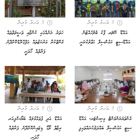
5 އަހރު ކުރިން
5 އަހރު ކުރިން
އައްޑޫ ނޭޗަރ ޕާކު ބެލެހެއްޓުން
ހަތަރު ރަށެއްގައި ކުންޏާއި ވަޞީލަތްތައް
އައްޑޫސިޓީ ކައުންސިލާ ޙަވާލުކުރަނީ
މެނޭޖްކުރާ މަރުކަޒުތައް އަޕްގްރޭޑްކޮށްދޭނެ
ފަރާތެއް ހޯދަނީ
5 އަހރު ކުރިން
5 އަހރު ކުރިން
އެންވަޔަރަންމަންޓް މިނިސްޓަރ, އައްޑޫ
އައްޑޫ އަދި ފުވައްމުލައް ބަޔޯސްފިއަރ
ސިޓީ ކައުންސިލާ ބައްދަލުކުރައްވައިފި
ރިޒާވް ލޯގޯ ޑިޒައިންކޮށްދޭނެ ފަރާތެއް
ހޯދަނީ