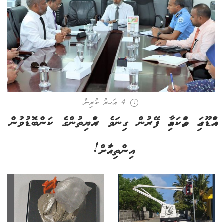
4 އަހރު ކުރިން
އައްޑޫގައި ވައްކަމާއި ފޭރުން ގިނަވެ ރައްޔިތުންގެ ކަންބޮޑުވުން
އިންތިހާއަށް!