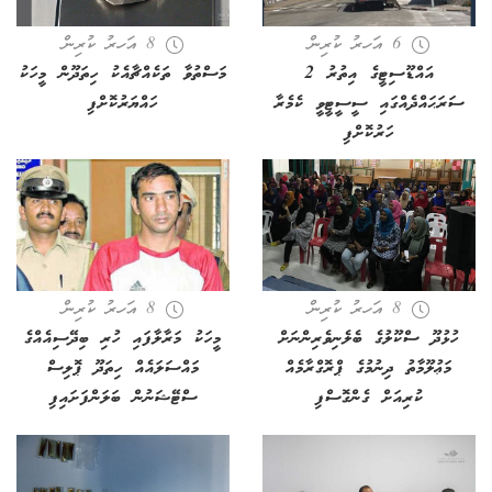
6 އަހރު ކުރިން
8 އަހރު ކުރިން
އައްޑޫސިޓީގެ އިތުރު 2
މަސްތުވާ ތަކެއްޗާއެކު ހިތަދޫން މީހަކު
ސަރަޙައްދެއްގައި ސީސީޓީވީ ކެމެރާ
ހައްޔަރުކޮށްފި
ހަރުކޮށްފި
8 އަހރު ކުރިން
8 އަހރު ކުރިން
ހުޅުދޫ ސްކޫލުގެ ބެލެނިވެރިންނަށް
މީހަކު މަރާލާފައި ހުރި ބިދޭސިއެއްގެ
މަޢުލޫމާތު ދިނުމުގެ ޕްރޮގްރާމެއް
މައްސަލައެއް ހިތަދޫ ޕޮލިސް
ކުރިއަށް ގެންގޮސްފި
ސްޓޭޝަނުން ބަލަންފަށައިފި