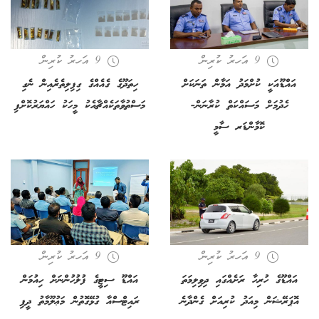
9 އަހރު ކުރިން
9 އަހރު ކުރިން
އައްޑޫއަކީ ކުށްމަދު އަމާން ތަނަކަށް
ހިތަދޫގެ ގެއެއްގެ ގިފިލިތެރެއިން ނެގި
ހެދުމަށް މަސައްކަތް ކުރާނަން-
މަސްތުވާތަކެއްޗާއެކު މީހަކު ހައްޔަރުކޮށްފި
ކޮމާންޑަރ ސާމީ
9 އަހރު ކުރިން
9 އަހރު ކުރިން
އައްޑޫގެ ހުރިހާ ރަށެއްގައި ދިވިލިމަތަ
އައްޑޫ ސިޓީގެ ފުލުހުންނަށް ހިއުމަން
އޮޕަރޭޝަން މިއަދު ކުރިއަށް ގެންދާނެ
ރައިޓްސްއާ ގުޅޭގޮތުން މަޢުލޫމާތު ދީފި