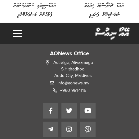
އައްޑޫ ޗެކްޕޯސްޓްގެ ޚިދުމަތް
އައްޑޫސިޓީގައި ކުށްމަދުކުރުމަށް
ނުރަސްމީކޮށް ފަށައިފި
ފުލުހުންނާ މަޝްވަރާކޮށްފި
g
.
L
o
a
d
i
n
.
.
AONews Office
Astralge, Alivaamagu
S.Hithadhoo,
Addu City, Maldives
info@aonews.mv
+960 981-1115