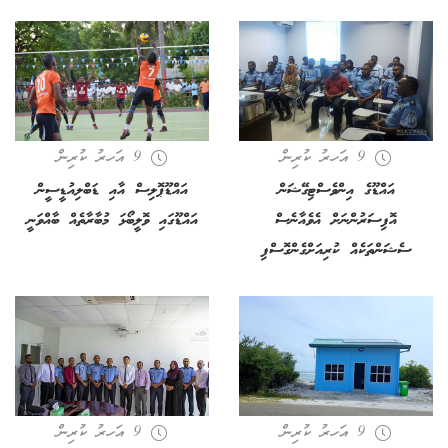
9 އަހރު ކުރިން
9 އަހރު ކުރިން
އައްޑޫގެ އިންވެސްޓިގޭޝަން
އައްޑޫޕޮލިސް އާއި ޑަބްލިއުޑީސީން
އޮފިސަރުންނަށް އެވެއާނެސް
އައްޑޫގައި ވޮލީބޯޅަ މުބާރާތެއް ބާއްވަނީ
ސެޝަންތަކެއް ކުރިއަށްގެންގޮސްފި
9 އަހރު ކުރިން
9 އަހރު ކުރިން