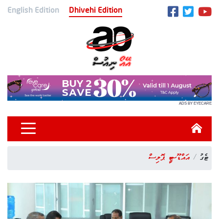
English Edition
Dhivehi Edition
ADS BY EYECARE
ޓެގު
އައްޑޫސިޓީ ޕޮލިސް