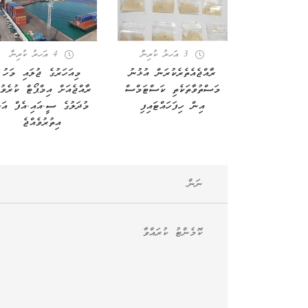
3 އަހރު ކުރިން
4 އަހރު ކުރިން
ރާއްޖެއެތެރެކުރަން އުޅުނު
މިއަހަރުގެ ޖުލައި މަހު
މަސްތުވާތަކެތި ކަސްޓަމްސް
ރާއްޖެއަށް އިމްޕޯޓް ކުރެވު
އިން ހިފަހައްޓައިފި
މުދަލުގެ ސީ.އައި.އެފް އަގ
އިތުރުވެއްޖެ