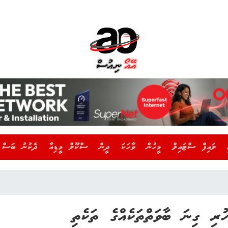
ލައިފް ސްޓައިލް
މީހުން
ވާހަކަ
ދީން
ސްކޫލް މީޑިއާ
ދެކުނު ބަސް
ރި ގިނަ ބާވަތްތަކެއްގެ ތަކެތި