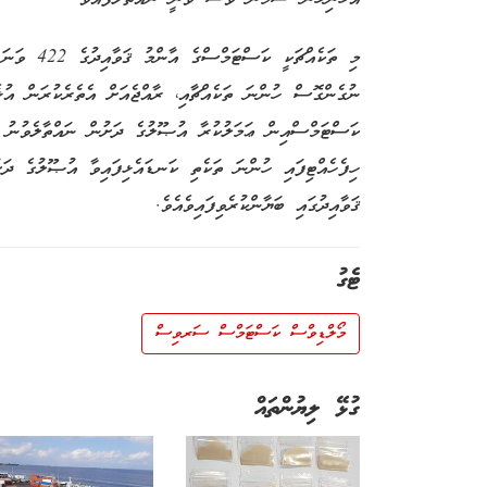
މި ތަކެއްޗަ
ނުގެންގޮސް ހުންނަ ތަކެއްޗާއި، ރާއްޖެއަށް އެތެރެކުރަން އުޅެ
ކަސްޓަމްސްއިން ޢަމަލުކުރާ އުޞޫލުގެ ދަށުން ނައްތާލެވުނު ތ
ހިފެހެއްޓިފައި ހުންނަ ތަކެތި ކަނޑައެޅިފައިވާ އުޞޫލުގެ ދަށ
ޤަވާއިދުގައި ބަޔާންކުރެވިފައިވެއެވެ.
ޓެގު
މޯލްޑިވްސް ކަސްޓަމްސް ސަރވިސް
ގުޅޭ ލިޔުންތައް