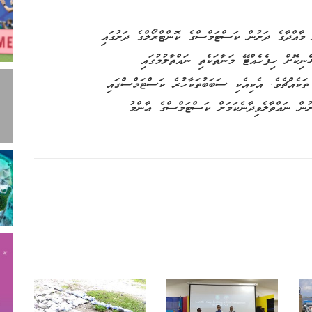
ކީ ކަސްޓަމްސްގެ އާންމު ޤަވާއިދުގެ 422 ވަނަ މާއްދާގެ ދަށުން ކަސްޓަމްސްގެ ކޮންޓްރޯލްގެ ދަށުގައި
ނިކޮށް ހިފެހެއްޓޭ މަނާތަކެތި ނައްތާލުމުގައި
ަކެއްޗެވެ. އެކިއެކި ސަބަބުތަކާހުރެ ކަސްޓަމްސްގައި
ުން ނައްތާލެވިދާނެކަމަށް ކަސްޓަމްސްގެ ޢާންމު