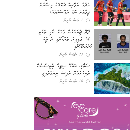
މެޗުގެ ރެފްރީއާ ދެކޮޅަށް މިސްރުން
ފީފާއަށް ބޮޑު މައްސަލައެއް!
1 މަސް ކުރިން
ފޭދޫ ފިހާރައަކުން ވަގަށް ނެގި ތަކެތި
24 ގަޑިއިރު ތެރޭ ހޯދައި ދެ މީހަކު
ހައްޔަރުކޮށްފި
23 ދުވަސް ކުރިން
ސަވާހެލި، އައްޑޫ ސިޓީގެ އިހްތިސާސުން
ވަކިކުރުމަށް ރައީސް ނިންމަވައިފި
16 ދުވަސް ކުރިން