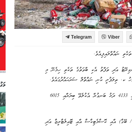
Telegram
Viber
ކެތި ނައްތާލައިފިއެވެ.
ގިރޭޓު އަދި ތަފާތު އެކި ބާވަތުގެ ތަކެތި ހިމެނޭ މި
EDOO
މަގު
ކަސްޓަމްސް އިން ނައްތާލާފައިވަނީ 248 ދަޅު ބަނގުރަލާއި 4133 ދަޅު ބަނގުރާ އެކުލެވޭ ބިޔަރާއި 6015
ބޭގް) އާއި ކޮސްމެޓިކްސް އާއި ޓޮއިލެޓްރީޒް އަދި