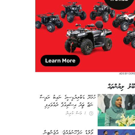
ADS BY OOR
ބޫލު ލިޔުންތައް
ހުޅުދޫ ޑަބްލިޔުޑީސީގެ ނައިބު ރައީސާ
ނަޖާ ވަހީދު އިސްތިއުފާ ދެއްވައިފި
1 މަސް ކުރިން
ވޯލްޑް ކަޕް ހޫނުވެއްޖެ: އާޖެންޓީނާ