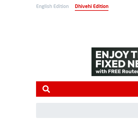
English Edition
Dhivehi Edition
