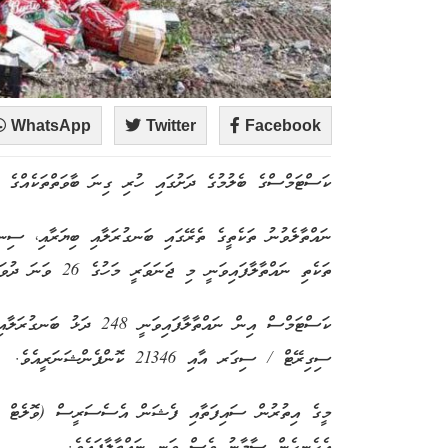
WhatsApp
Twitter
Facebook
ކަސްޓަމްސްގެ ބެލުމުގެ ދަށުގައި ހުރި ގިނަ ބާވަތްތަކެއްގެ ތަ
ނައްތާލެވުނު ތަކެތީގެ ތެރޭގައި ބަނގުރަލާއި ބިޔަރާއި، ސިނ
ތަކެތި ނައްތާލާފައިވަނީ މި ޖަނަވަރީ މަހުގެ 26 ވަނަ ދުވަހު ކ. ތިލަފުށީ ކުނި ނައްތާލާ ސަރަޙައްދުގައެވެ.
ސިގިރޭޓް / ސިގަރ އާއި 21346 ކޮންފެންޝަނަރީއެވެ.
މީގެ އިތުރުން ސައިފަތާއި ފެޝަން އެސެސަރީސް (ވޮލެޓް / 
އެހެނިހެން ސާމާނު ވެސް ވަނީ ނައްތާލާފައެވެ.