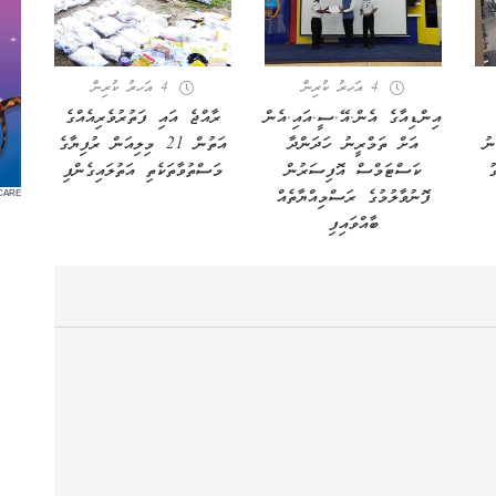
4 އަހރު ކުރިން
4 އަހރު ކުރިން
އިންޑިއާގެ އެން.އޭ.ސީ.އައި.އެން
ރާއްޖެ އައި ފަތުރުވެރިއެއްގެ
ނު
އަށް ތަމްރީނު ހަދަންދާ
އަތުން 21 މިލިއަން ރުފިޔާގެ
ު
ކަސްޓަމްސް އޮފިސަރުން
މަސްތުވާތަކެތި އަތުލައިގެންފި
ފޮނުވާލުމުގެ ރަސްމިއްޔާތެއް
CARE
ބާއްވައިފި