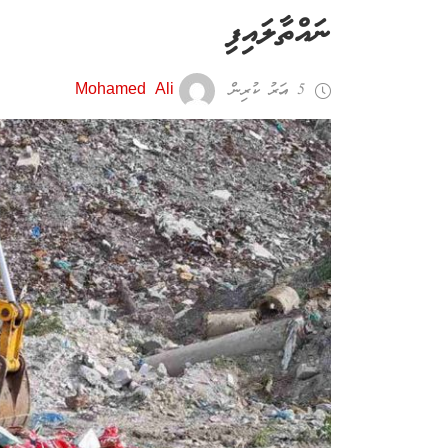
ނައްތާލައިފި
5 އަހރު ކުރިން
Mohamed Ali