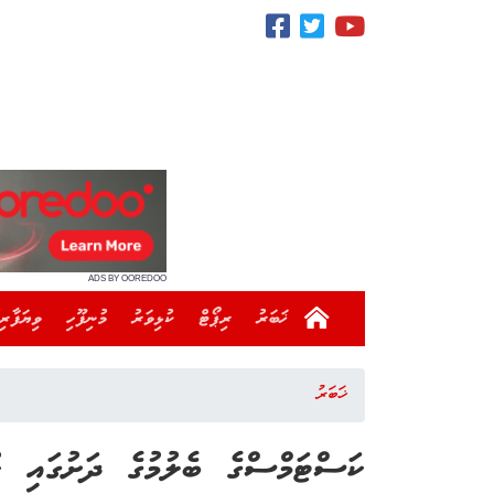
ADS BY OOREDOO
ޚަބަރު
ރިޕޯޓް
ކުޅިވަރު
މުނިފޫހި
ވިޔަފާރި
ޚަބަރު
ކަސްޓަމްސްގެ ބެލުމުގެ ދަށުގައި ހު