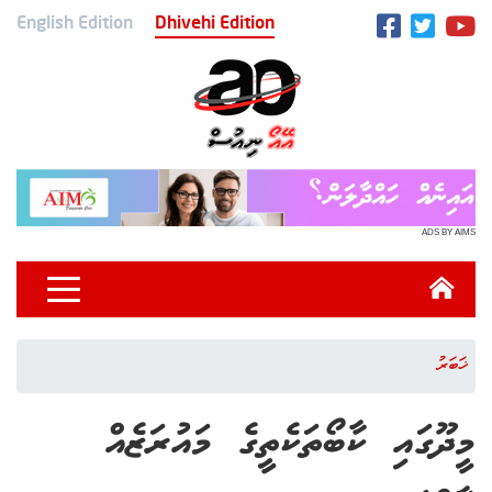
English Edition
Dhivehi Edition
ADS BY AIMS
ޚަބަރު
މީދޫގައި ކާބޯތަކެތީގެ މައުރަޒެއް