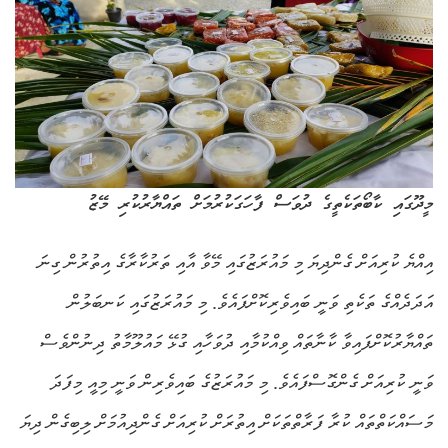
މީދޫގައި ކާބޯތަކެތީގެ ދުވަސް ފާހަގަކުރުމަށް ތައްޔާރުކުރި މޭޒު
އިއްޔެ ކުރިއަށް ގެންދިޔަ މި މައުރަޒުގައި މޭވާ އާއި ތަރުކާރާގެ އިތުރުން ގިނަ
އަދަދެއްގެ ތަކެތި ވަނީ ބައިވެރިކޮށްފައެވެ. މި މައުރަޒުގައި ކަނބަލުން
ތައްޔާރުކޮށްފައިވާ ކާނާތައް ވިއްކުމާއި ދުވަހާއި ގުޅޭ މައުލޫމާތު ދިނުންވެސް
ވަނީ ކުރިއަށް ގެންގޮސްފައެވެ. މި މައުރަޒުގެ ބައިވެރިން ވަނީ މިއީ މިފަދަ
މަސައްކަތްތައް ކުރާ ފަރާތްތަކަށް އިތުރަށް ކުރިއަށް ގެންދިއުމަށް ލިބިގެން ދިޔަ