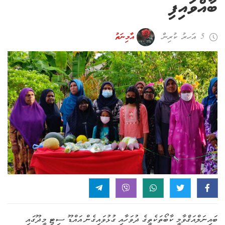
ބާއްވައިފި
5 އަހރު ކުރިން
އާމިނަތު
ބައިނަލްއަޤްވާމީ ކާބޯތަކެތީގެ ދުވަހާއި ގުޅުވައިގެން އައްޑޫ ސިޓި މީދޫގައި