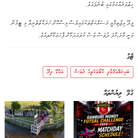
ހިތްވަރެއްކަމުގައި ބުނެފައެވެ.
މީދޫ އިޖްތިމާއީ މަސައްކަތްތަކުގައިވެސް އިސްކޮށް ހަރަކާތްތެރިވާ މި ޓީމުން
ވަނީ މާމަ،ކާފަ ދުވަސް ވެސް ކުލަގަދަކޮށް ފާހަގަކޮށްފއެވެ.
ޓެގު
ބައިނަލްއަޤްވާމީ ކާބޯތަކެތީގެ ދުވަސް
އައްޑޫ މީދޫ
ގުޅޭ ލިޔުންތައް