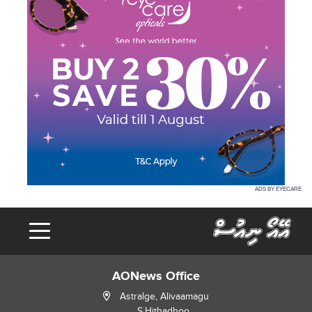
ADS BY EYECARE
AONews Office
Astralge, Alivaamagu
S.Hithadhoo,