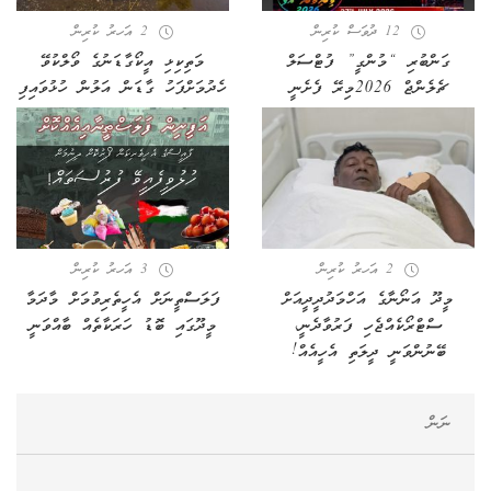
12 ދުވަސް ކުރިން
2 އަހރު ކުރިން
ގަންބުރި “މުންގީ” ފުޓްސަލް
މަތިކިޅި އީކޯގާޑަނުގެ ވޯލްކުވޭ
ޗެލެންޖް 2026މިރޭ ފެށެނީ
ހެދުމަށްފަހު ގާޑަން އަލުން ހުޅުވައިފި
2 އަހރު ކުރިން
3 އަހރު ކުރިން
މީދޫ އަނޯނާގެ އަހްމަދުދީދީއަށް
ފަލަސްތީނަށް އެހީތެރިވުމަށް މާދަމާ
ސްޓްރޯކެއްޖެހި ފަރުވާދެނީ،
މީދޫގައި ބޮޑު ހަރަކާތެއް ބާއްވަނީ
ބޭނުންވަނީ ދީލަތި އެހީއެއް!