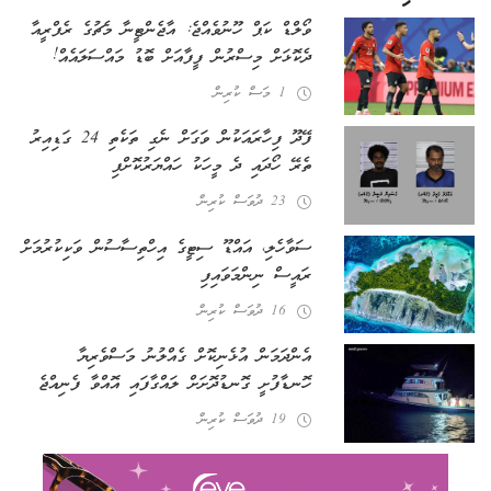
ވޯލްޑް ކަޕް ހޫނުވެއްޖެ: އާޖެންޓީނާ މެޗުގެ ރެފްރީއާ
ދެކޮޅަށް މިސްރުން ފީފާއަށް ބޮޑު މައްސަލައެއް!
1 މަސް ކުރިން
ފޭދޫ ފިހާރައަކުން ވަގަށް ނެގި ތަކެތި 24 ގަޑިއިރު
ތެރޭ ހޯދައި ދެ މީހަކު ހައްޔަރުކޮށްފި
23 ދުވަސް ކުރިން
ސަވާހެލި، އައްޑޫ ސިޓީގެ އިހްތިސާސުން ވަކިކުރުމަށް
ރައީސް ނިންމަވައިފި
16 ދުވަސް ކުރިން
އެންދަމަން އުޅެނިކޮށް ގެއްލުނު މަސްވެރިޔާ
ހޮނޑާފުށީ ގޮނޑުދޮށަށް ލައްގާފައި އޮއްވާ ފެނިއްޖެ
19 ދުވަސް ކުރިން