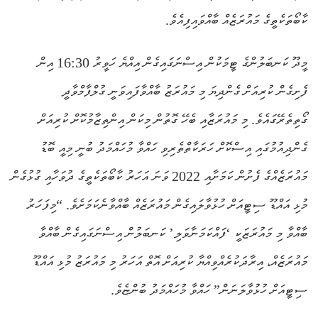
ކާބޯތަކެތީގެ މައުރަޒެއް ބާއްވައިފިއެވެ.
މީދޫ ކަނބަލުންގެ ޓީމަކުން އިސްނަގައިގެން އިއްޔެ ހަވީރު 16:30 އިން
ފެށިގެން ކުރިއަށް ގެންދިޔަ މި މައުރަޒު ބާއްވާފައިވަނީ ގުލްފާމްވާދީ
ގޯތިތެރޭގައެވެ. މި މައުރަޒާއި ބެހޭ ގޮތުން މިކަން އިންތިޒާމުކޮށް ކުރިއަށް
ގެންދިއުމުގައި އިސްކޮށް ހަރަކާތްތެރިވި ހައްވާ މުހައްމަދު ބުނީ މިއީ ބޮޑު
މައުރަޒެއްގެ ފެށުން ކަމަށާއި 2022 ވަނަ އަހަރު ކާބޯތަކެތީގެ ދުވަހާއި ގުޅުގެން
މުޅި އައްޑޫ ސިޓީއަށް ހުޅުވާލައިގެން މައުރަޒެއް ބާއްވާނެކަމަށެވެ. “މިފަހަރު
ބާއްވާ މި މައުރަޒަކީ ‘ފައްކަމަނާވަލި’ ކަނބަލުން އިސްނަގައިގެން ބާއްވާ
މައުރަޒެއް، އިރާދަކުރެއްވިއްޔާ ކުރިއަށް އޮތް އަހަރު މި މައުރަޒު މުޅި އައްޑޫ
ސިޓީއަށް ހުޅުވާލަނަން” ހައްވާ މުހައްމަދު ބުންޏެވެ.