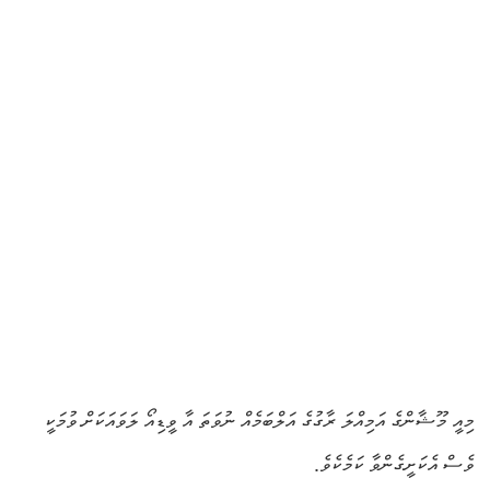
މިއީ މޫޝާންގެ އަމިއްލަ ރާގުގެ އަލްބަމެއް ނުވަތަ އާ ވީޑިއޯ ލަވައަކަށް ވުމަކީ
ވެސް އެކަށީގެންވާ ކަމެކެވެ.