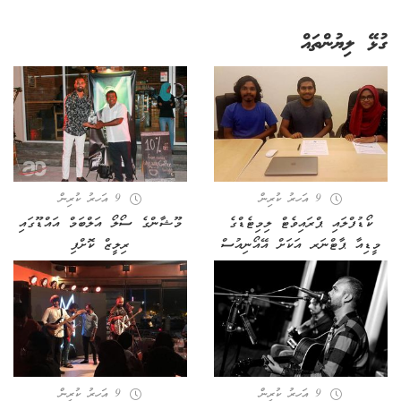
ގުޅޭ ލިޔުންތައް
9 އަހރު ކުރިން
9 އަހރު ކުރިން
ކޯޑުފްލައި ޕްރައިވެޓް ލިމިޓެޑްގެ
މޫޝާންގެ ސޯލޯ އަލްބަމް އައްޑޫގައި
މީޑިއާ ޕާޓްނަރ އަކަށް އޭއޯނިއުސް
ރިލީޒް ކޮށްފި
9 އަހރު ކުރިން
9 އަހރު ކުރިން