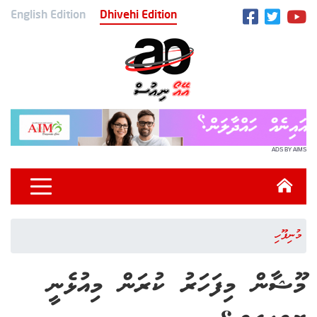
English Edition
Dhivehi Edition
ADS BY AIMS
މުނިފޫހި
މޫޝާން މިފަހަރު ކުރަން މިއުޅެނީ