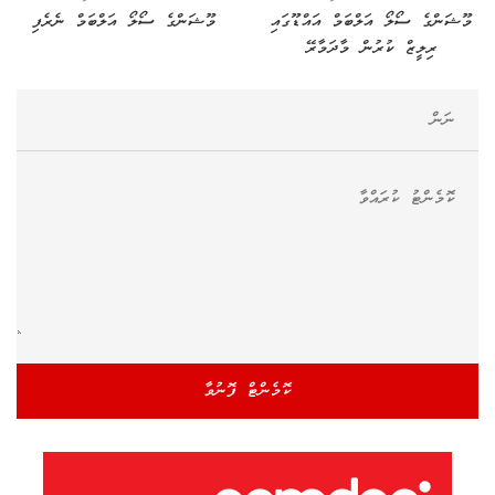
މޫޝަންގެ ސޯލޯ އަލްބަމް އައްޑޫގައި
މޫޝަންގެ ސޯލޯ އަލްބަމް ނެރެފި
ރިލީޒް ކުރުން މާދަމާރޭ