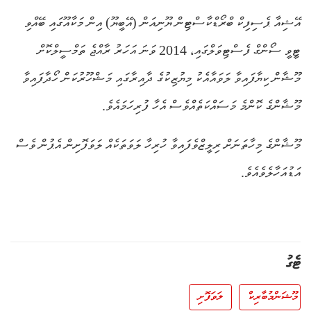
އޭޝިއާ ޕެސިފިކް ބްރޯޑްކާސްޓިން ޔޫނިއަން (އޭބީޔޫ) އިން މަކާއޫގައި ބޭއްވި
ޓީވީ ސޯންގް ފެސްޓިވަލްގައި، 2014 ވަނަ އަހަރު ރާއްޖެ ތަމްސީލްކޮށް
މޫޝާން ކިޔާފައިވާ ލަވައާއެކު މިޔުޒިކުގެ ދާއިރާގައި މަޝްހޫރުކަން ހޯދާފައިވާ
މޫޝާންގެ ކޮންމެ މަސައްކަތެއްވެސް އެހާ ފުރިހަމައެވެ.
މޫޝާންގެ މިހާތަނަށް ރިލީޒްވެފައިވާ ހުރިހާ ލަވަތަކެއް ލަވަފޮށިން އެޕުން ވެސް
އަޑުއަހާލެވެއެވެ.
ޓެގު
މޫޝަން މުބާރިކް
ލަވަފޮށި