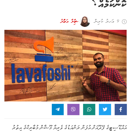
ކޮންކަމެއް؟
9 އަހރު ކުރިން
ޝިމްލާ އަހްމަދު
އައްޑޫސިޓީގެ ފޭދޫއަށް އުފަން ރަންއަޑުގެ ވެރިޔާ މޫޝާން މުބާރިކްގެ އިތުރު