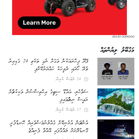
ADS BY OOREDOO
މަގުބޫލު ލިޔުންތައް
ފޭދޫ ފިހާރައަކުން ވަގަށް ނެގި ތަކެތި 24 ގަޑިއިރު
ތެރޭ ހޯދައި ދެ މީހަކު ހައްޔަރުކޮށްފި
24 ދުވަސް ކުރިން
ސަވާހެލި، އައްޑޫ ސިޓީގެ އިހްތިސާސުން ވަކިކުރުމަށް
ރައީސް ނިންމަވައިފި
17 ދުވަސް ކުރިން
އެންދަމަން އުޅެނިކޮށް ގެއްލުނު މަސްވެރިޔާ ހޮނޑާފުށީ
ގޮނޑުދޮށަށް ލައްގާފައި އޮއްވާ ފެނިއްޖެ