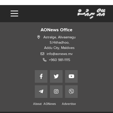
AONews Office
Astralge, Alivaamagu
S.Hithadhoo,
Addu City, Maldives
info@aonews.mv
+960 981-1115
About AONews
Advertise