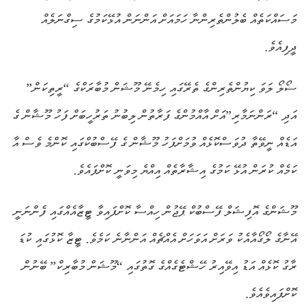
މަސައްކަތެއް ބެލުންތެރިންނާ ހަމައަށް އަންނަން އުޅޭކަމުގެ ސިގްނަލެއް
ދީފިއެވެ.
ސޯލޯ ލަވަ ކިޔުންތެރިންގެ ތެރޭގައި ހިމެނޭ މޫޝަން މުބާރަކްގެ “ރީތިކަން”
އަދި “ރަންނަމާރި”އަށް އާއްމުންގެ ފަރާތުން ލިބުނު ތަރުހީބަށް ފަހު މޫޝާން ގެ
އަޑެއް ނީވޭތާ ދުވަސްކޮޅެއް ވުމަށްފަހު މޫޝާން ގެ ފޭސްބުކްގައި ކޮންމެ ވެސް އާ
ކަމެއް ކުރަން އުޅޭ ކަމުގެ އިޝާރާތެއް އިއްޔެ މިވަނީ ކޮށްފައެވެ.
މޫޝަންގެ އޮފިޝަލް ފޭސްބުކް ޕޭޖުން ހިއްސާ ކޮށްފައިވާ ޓީޒާއެއްގައި ފެންނަނީ
އޭނާގެ ލޯގޯއާއެކު ވަރަށް އަވަހަށް އެއްޗެއް އަންނާނެ ކަމެވެ. ޓީޒާ ކޮޅުގައި ކުޑަ
ރާގު ކޮޅެއް އަޑު އިވޭއިރު ހޭޝްޓެގެއްގެ ގޮތުގައި “މޫޝަން މުބާރިކް” ބޭނުން
ކޮށްފައިވެއެވެ.