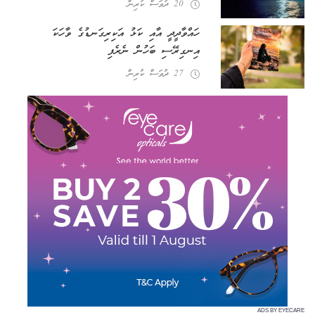
20 ދުވަސް ކުރިން
ހައްވާދީދީ އާއި ކަޅު އަކިރިގަނޑުގެ ވާހަކަ
އިނގިރޭސި ބަހުން ނެރެފި
27 ދުވަސް ކުރިން
ADS BY EYECARE