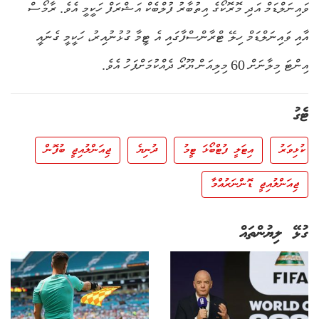
ވައިނަލްޑަމް އަދި މޮރޮކޯގެ އިތުބާރު ފުލްބެކް އަޝްރަފް ހަކީމީ އެވެ. ރާމޯސް
އާއި ވައިނަލްޑަމް ހިލޭ ޓްރާންސްފާގައި އެ ޓީމާ ގުޅުނުއިރު، ހަކީމީ ގެނައީ
އިންޓަ މިލާނަށް 60 މިލިއަން ޔޫރޯ ދެއްކުމަށްފަހު އެވެ.
ޓެގު
ކުޅިވަރު
އިޓަލީ ފުޓްބޯޅަ ޓީމު
ދުނިޔެ
ޖިއަންލުއިޖީ ބުފޮން
ޖިއަންލުއިޖީ ޑޮންނަރުއްމާ
ގުޅޭ ލިޔުންތައް