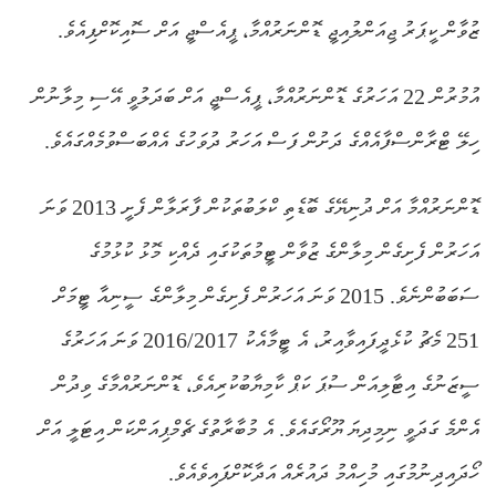
ޒުވާން ކީޕަރު ޖިއަންލުއިޖީ ޑޮންނަރުއްމާ، ޕީއެސްޖީ އަށް ސޮއިކޮށްފިއެވެ.
އުމުރުން 22 އަހަރުގެ ޑޮންނަރުއްމާ، ޕީއެސްޖީ އަށް ބަދަލުވީ އޭސި މިލާނުން
ހިލޭ ޓްރާންސްފާއެއްގެ ދަށުން ފަސް އަހަރު ދުވަހުގެ އެއްބަސްވުމެއްގައެވެ.
ޑޮންނަރުއްމާ އަށް ދުނިޔޭގެ ބޮޑެތި ކްލަބުތަކުން ފާރަލާން ފެށީ 2013 ވަނަ
އަހަރުން ފެށިގެން މިލާންގެ ޒުވާން ޓީމުތަކުގައި ދެއްކި މޮޅު ކުޅުމުގެ
ސަބަބުންނެވެ. 2015 ވަނަ އަހަރުން ފެށިގެން މިލާންގެ ސީނިއާ ޓީމަށް
251 މެޗު ކުޅެދީފައިވާއިރު، އެ ޓީމާއެކު 2016/2017 ވަނަ އަހަރުގެ
ސީޒަނުގެ އިޓާލިއަން ސުޕަ ކަޕް ކާމިޔާބުކުރިއެވެ، ޑޮންނަރުއްމާގެ ވިދުން
އެންމެ ގަދަވީ ނިމިދިޔަ ޔޫރޯގައެވެ. އެ މުބާރާތުގެ ޗެމްޕިއަންކަން އިޓަލީ އަށް
ހޯދައިދިނުމުގައި މުހިއްމު ދައުރެއް އަދާކޮށްފައިވެއެވެ.