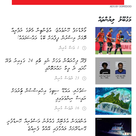
ADS BY OOREDOO
މަގުބޫލު ލިޔުންތައް
ވޯލްޑް ކަޕް ހޫނުވެއްޖެ: އާޖެންޓީނާ މެޗުގެ ރެފްރީއާ
ދެކޮޅަށް މިސްރުން ފީފާއަށް ބޮޑު މައްސަލައެއް!
1 މަސް ކުރިން
ފޭދޫ ފިހާރައަކުން ވަގަށް ނެގި ތަކެތި 24 ގަޑިއިރު ތެރޭ
ހޯދައި ދެ މީހަކު ހައްޔަރުކޮށްފި
23 ދުވަސް ކުރިން
ސަވާހެލި، އައްޑޫ ސިޓީގެ އިހްތިސާސުން ވަކިކުރުމަށް
ރައީސް ނިންމަވައިފި
16 ދުވަސް ކުރިން
އެންދަމަން އުޅެނިކޮށް ގެއްލުނު މަސްވެރިޔާ ހޮނޑާފުށީ
ގޮނޑުދޮށަށް ލައްގާފައި އޮއްވާ ފެނިއްޖެ