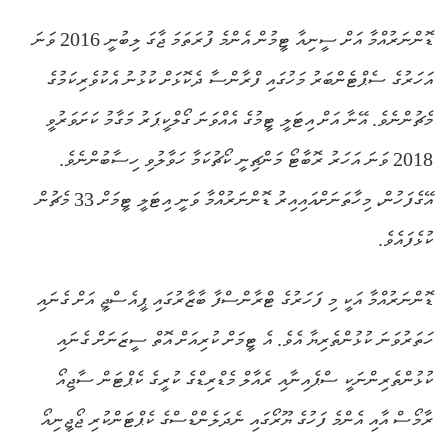
ޑޮންނަރުއްމާ އަށް ސީނިއާ ޓީމުން އެންމެ ފުރަތަމަ ޖާގަ ލިބުނީ 2016 ވަނަ
އަހަރުގެ ސެޕްޓެންބަރު މަހުގައި ފްރާންސާ ދެކޮޅަށް ކުޅުނު އެކުވެރިކަމުގެ
މެޗުންނެވެ. އޭނާ އަށް އިޓަލީ ޓީމުގެ އެއްވަނަ ގޯލްކީޕަރު މަގާމު ކަށަވަރުވީ
2018 ވަނަ އަހަރު ރޮބާޓޯ މަންޗިނީ ކޯޗުކަމާ ހަވާލުވި ހިސާބުންނެވެ.
އޭގެފަހުން، މިހާތަނަށްއައިއިރު ޑޮންނަރުއްމާ ވަނީ އިޓަލީ ޓީމަށް 33 މެޗުން
ކުޅެފައެވެ.
ޑޮންނަރުއްމާ އަކީ މި ފަހަރުގެ ޓްރާންސްފާ ބާޒާރުގައި ޕީއެސްޖީ އަށް ގެނައި
ހަތަރުވަނަ ކުޅުންތެރިޔާ އެވެ. އެ ޓީމަށް ކުރިއަށް އޮތް ސީޒަނަށް ގެނައި
ކުޅުންތެރިންނަކީ ސްޕެއިނާއި ރެއާލް މެޑްރިޑްގެ ކުރީގެ ކެޕްޓަން ސާޖިއޯ
ރާމޯސް އާއި އެންމެ ފަހުގެ ޔޫރޯގައި ނެދަލެންޑްސްގެ ކެޕްޓަންކުރި ޖޯޖީނިއޯ