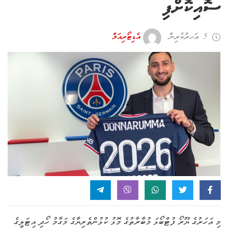
ސޮއިކޮށްފި
5 އަހރު ކުރިން
އެޑިޓޯރިއަލް
މި އަހަރުގެ ޔޫރޯ ފުޓްބޯޅަ މުބާރާތުގެ މޮޅު ކުޅުންތެރިޔާގެ މަގާމު ހޯދި އިޓަލީގެ