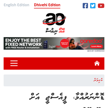
English Edition
Dhivehi Edition
ADS BY OOREDOO
ކުޅިވަރު
ޑޮންނަރުއްމާ، ޕީއެސްޖީ އަށް