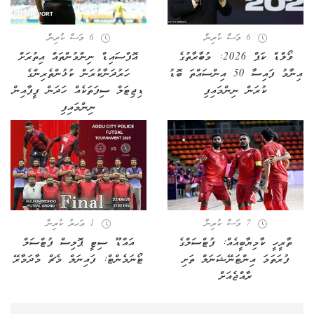
6 މަސް ކުރިން
6 މަސް ކުރިން
ވޯލްޑް ކަޕް 2026: މުބާރާތުގެ
އޮފްސައިޑް ނިންމުންތައް އިތުރަށް
އިނާމު ފައިސާ 50 އިންސައްތަ ބޮޑު
ހަރުދަނާކުރަން ކުޅުންތެރިންގެ
ކުރަން ނިންމައިފި
ޑިޖިޓަލް ސިފަތަކެއް ހަދަން ފީފާއިން
ނިންމައިފި
7 މަސް ކުރިން
1 އަހރު ކުރިން
ތާރީހީ ކާމިޔާބީއެއް: ފުޓްސަލްގެ
އައްޑޫ ސިޓީ ޕޮލިސް ފުޓްސަލް
ފުރަތަމަ އިންޓަނޭޝަނަލް ތަށި
ޓޯނަމެންޓް: ފައިނަލް މެޗް މާދަމާރޭ
ރާއްޖެއަށް