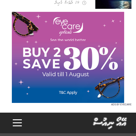
19 ދުވަސް ކުރިން
ADS BY EYECARE