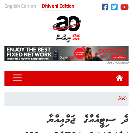
English Edition
Dhivehi Edition
ADS BY OOREDOO
ޚަބަރު
ދެ ސިޓީއެއްގެ ޖަމްޢިއްޔާ