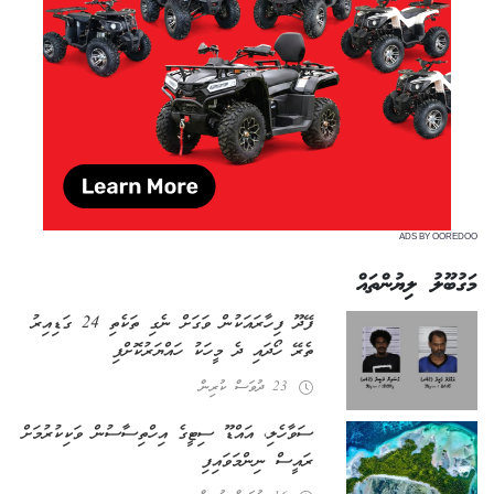
ADS BY OOREDOO
މަގުބޫލު ލިޔުންތައް
ފޭދޫ ފިހާރައަކުން ވަގަށް ނެގި ތަކެތި 24 ގަޑިއިރު
ތެރޭ ހޯދައި ދެ މީހަކު ހައްޔަރުކޮށްފި
23 ދުވަސް ކުރިން
ސަވާހެލި، އައްޑޫ ސިޓީގެ އިހްތިސާސުން ވަކިކުރުމަށް
ރައީސް ނިންމަވައިފި