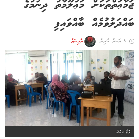
ޖަމާޢަތްތަކަށް މަޢުލޫމާތު ދިނުމުގެ
ބައްދަލުވުމެއް ބާއްވައިފި
9 އަހރު ކުރިން
އާމިނަތު
ފޮޓޯ:މިއަދު