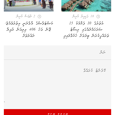
18 ގަޑިއިރު ކުރިން
2 ދުވަސް ކުރިން
އުތުރުގެ 10 ފަޅާއެކު 15
ކަސްޓަމްސްގެ އާމްދަނީ އިތުރުވެއްޖެ:
ސަރަހައްދެއްގައި ރިސޯޓު
ޖޫން މަހު 406 މިލިއަން ރުފިޔާ
ތަރައްގީކުރަން ބީލަމަށް ހުޅުވާލައިފި
ދައުލަތަށް