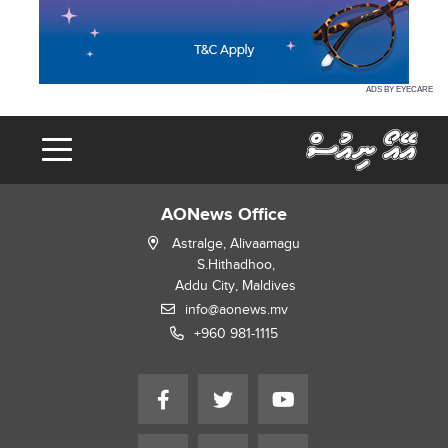
ADS BY EYECARE
AONews Office
Astralge, Alivaamagu
S.Hithadhoo,
Addu City, Maldives
info@aonews.mv
+960 981-1115