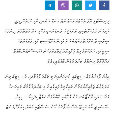
މިނިސްޓްރީ އޮފް އެންވަޔަރަންމަންޓް އެންޑް އެނަރޖީ އާއި ޔޫ.އެން.ޑީ.ޕީ
ގުޅިގެން ދެމެހެއްޓެނިވި ތަރައްޤީގެ ލަނޑުދަނޑިތަކާއި ގުޅޭ މަޢުލޫމާތު ދިނުމުގެ
ސިލްސިލާ ބައްދަލުވުންތަކުގެ ތެރެއިން އައްޑޫސިޓީ އާއި ފުވައްމުލަކު
ސިޓީގައި ހަރަކާތްތެރިވާ ޖަމްޢިއްޔާ ޖަމާޢަތްތަކަށް ޚާއްސަކޮށްގެން ބާއްވާ
މަޢުލޫމާތު ދިނުމުގެ ބައްދަލުވުން ބާއްވައިފިއެވެ
އިއްޔެ ފުވައްމުލައް ސިޓީގައި ކުރިއަށްދިޔަ މި ބައްދަލުވުމުގައި ދެ ސިޓީގެ ގިނަ
އަދަދެއްގެ ޖަމްއިއްޔާތަކުން ބައިވެރިވެފައިވާއިރު މި ބައްދަލުވުމުގެ މައިގަނޑު
މަޤުޞަދަކީ އޮކްޓޯބަރ މަހު މާލޭގައި ބޭއްވުމަށް ހަމަޖެހިފައިވާ ‘ސިވިލް
ސޮސައިޓީ އޯގަނައިޒޭޝަންސް ފޯރަމް އޮން ސަސްޓެއިނަބަލް ޑިވެލޮޕްމަންޓް