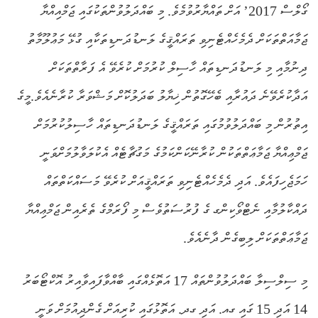
ގޯލްސް 2017’ އަށް ތައްޔާރުވުމެވެ. މި ބައްދަލުވުންތަކުގައި ޖަމްއިއްޔާ
ޖަމާއަތްތަކަށް ދެމެހެއްޓެނިވި ތަރައްޤީގެ ލަނޑުދަނޑިތަކާއި ގުޅޭ މަޢުލޫމާތު
ދިނުމާއި މި ލަނޑުދަނޑިތައް ހާސިލް ކުރުމަށް ކުރެވޭ އެ ފަރާތްތަކަށް
އަދާކުރެވޭނެ ދައުރާއި ބެހޭގޮތުން ޚިޔާލު ބަދަލުކޮށް މަޝްވަރާ ކުރާނެއެވެ.މީގެ
އިތުރުން މި ބައްދަލުވުމުގައި ތަރައްޤީގެ ލަނޑުދަނޑިތައް ހާސިލުކުރުމަށް
ޖަމްޢިއްޔާ ޖަމާޢަތްތަކުން ކުރާނޭކަންކަމުގެ މަގުޗާޓެއް އެކުލަވާލުމަށްވަނީ
ހަމަޖެހިފައެވެ. އަދި ދެމެހެއްޓެނިވި ތަރައްޤީއަށް ކުރެވޭ މަސައްކަތްތައް
ދައްކާލުމާއި ނެޓްވޯކިންގ ގެ ފުރުސަތުވެސް މި ފޯރަމްގެ ތެރެއިން ޖަމްޢިއްޔާ
ޖަމާޢަތްތަކަށް ލިބިގެން ދާނެއެވެ.
މި ސިލްސިލާ ބައްދަލުވުންތައް 17 އަތޮޅެއްގައި ބާއްވާފައިވާއިރު އޮކްޓޯބަރު
14 އަދި 15 ގައި ގއ. އަދި ގދ. އަތޮޅުގައި ކުރިއަށް ގެންދިއުމަށް ވަނީ