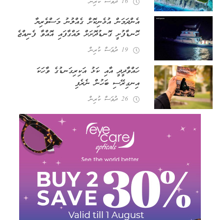
16 ދުވަސް ކުރިން
އެންދަމަން އުޅެނިކޮށް ގެއްލުނު މަސްވެރިޔާ
ހޮނޑާފުށީ ގޮނޑުދޮށަށް ލައްގާފައި އޮއްވާ ފެނިއްޖެ
19 ދުވަސް ކުރިން
ހައްވާދީދީ އާއި ކަޅު އަކިރިގަނޑުގެ ވާހަކަ
އިނގިރޭސި ބަހުން ނެރެފި
26 ދުވަސް ކުރިން