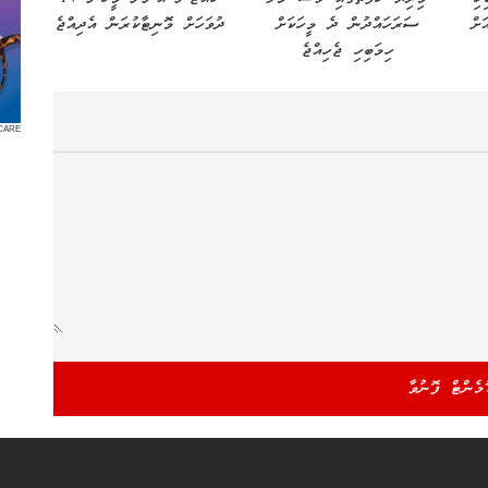
 ޖުމްލަ އަދަދު 186އަށް
ސަރަހައްދުން ދެ މީހަކަށް
ދުވަހަށް މޮނިޓާކުރަން އެދިއްޖެ
ހިމަބިހި ޖެހިއްޖެ
CARE