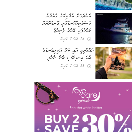
އެންދަމަން އުޅެނިކޮށް ގެއްލުނު
މަސްވެރިޔާ ހޮނޑާފުށީ ގޮނޑުދޮށަށް
ލައްގާފައި އޮއްވާ ފެނިއްޖެ
18 ދުވަސް ކުރިން
ހައްވާދީދީ އާއި ކަޅު އަކިރިގަނޑުގެ
ވާހަކަ އިނގިރޭސި ބަހުން ނެރެފި
25 ދުވަސް ކުރިން