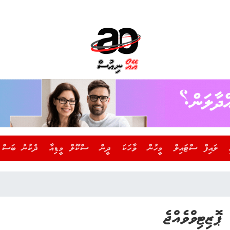
ލައިފް ސްޓައިލް
މީހުން
ވާހަކަ
ދީން
ސްކޫލް މީޑިއާ
ދެކުނު ބަސް