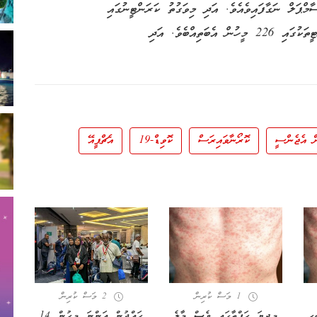
އި ކޮވިޑް-19 އަށް ޓެސްޓްކުރުމަށް ޖުމްލަ 1,392 ސާމްޕަލް ނަގާފައިވެއެވެ. އަދި މިވަގުތު ކަރަންޓީނުގައި
އެއްވެސް މީހަކު ނެތެވެ. ނަމަވެސް އައިސޮލޭޝަން ފެސިލިޓީތަކުގައި 226 މީހުން އެބަތިއްބެވެ. އަދި
ން އެޖެންސީ
ކޮރޯނާވައިރަސް
ކޮވިޑް-19
އެޗްޕީއޭ
1 މަސް ކުރިން
2 މަސް ކުރިން
ިހި
މިދިޔަ ހަފްތާގައި ވެސް މާލެ
ހައްޖުން އަންނަ މީހުން 14