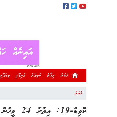
ADS BY AIMS
ޚަބަރު
ރިޕޯޓް
ކުޅިވަރު
މުނިފޫހި
ވިޔަފާރި
ޚަބަރު
ކޮވިޑް-19: އިތުރު 24 މީހުން ޕޮޒިޓިވްވެއްޖެ