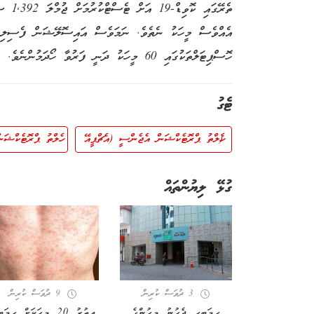
ތެރޭގަ
ހޮސްޕިޓަލްތަކުގައި 60 މީހަކު ދަނީ ފަރުވާ ހޯދަމުންނެވެ.
ޓެގު
(ހެލްތު ޕްރޮޓެކްޝަން އެޖެންސީ (އެޗްޕީއޭ
ހެލްތު ޕްރޮޓެކްޝަ
ގުޅޭ ލިޔުންތައް
3 ދުވަސް ކުރިން
9 ދުވަސް ކުރިން
ހިމަބިހި ޖެހުނު މީހުންގެ
އިތުރު 20 މީހަކަށް ހިމަބ