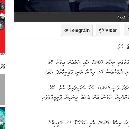
: ޕޮލިސް
Telegram
Viber
EDOO
ހެލްތު ޕްރޮޓެކްޝަން އެޖެންސީ (އެޗްޕީއޭ) އިން ހާމަކުރާ ގޮތުގައި އިއްޔެ 18:00 އާއި ހަމައަށް އިތުރު 18
މަގު
މިއާއެކު ރާއްޖެއިން ކޮވިޑް-19 އަށް ޕޮޒިޓިވްވި މީހުންގެ އަދަދު ވަނީ 11،986 އަށް އަރައިފައިވެ އެވެ. އޭގެ
ށްވާއިރު، ދެވަނަ އަށް އެންމެ ގިނައިން ޕޮޒިޓިވްވެފައި
އެޗްޕީއޭ އިން އެންމެ ފަހުން އާންމުކުރި މަޢުލޫމާތަށް ބަލާއިރު، އިއްޔެ 18:00 އާއި ހަމައަށް 24 ގަޑިއިރުގެ