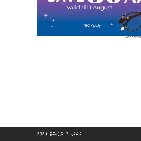
ADS BY EYE
ހުކުރު, 7 އޮގަސްޓް 2026