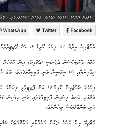
މާލެއިން ރޭންޑަމް ސާމްޕަލް ނެގުމުގައި ފުލުހުން ހަރަކާތްތެރިވަނީ - ފޮޓޯ
WhatsApp
Twitter
Facebook
ރާއްޖެއިން އިތުރު 24 މީހަކު ކޮވިޑް-19 އަށް ޕޮޒިޓިވްވެއްޖެ އެވެ.
ދިވެހިންނާއި 06 ބިދޭސީން ވަނީ ޕޮޒިޓިވްވެފައެވެ. އޭގެ ކުރީ ދުވަހުވެސް 30 މީހުން ވަނީ ޕޮޒިޓިވްވެފަ އެވެ.
ތެރޭގައި އެންމެ ގިނައިން ޕޮޒިޓިވްވެފައި ވަނީ ދިވެހިން ކަމަ
ވަނީ ބަންގްލަދޭޝް މީހުންނެވެ.