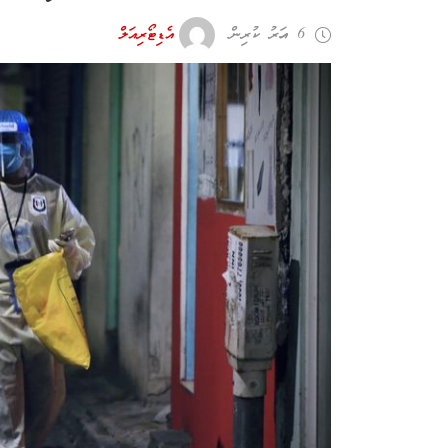
6 އަހރު ކުރިން
އެޑިޓޯރިއަލް