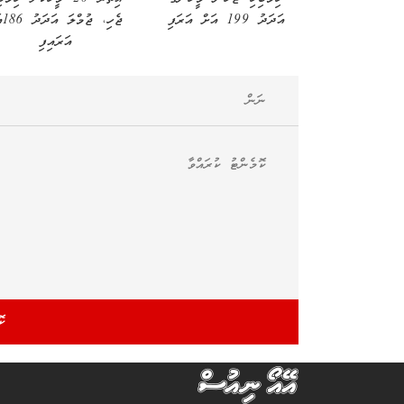
އަދަދު 199 އަށް އަރަފި
ޖެހި،
އަރައިފި