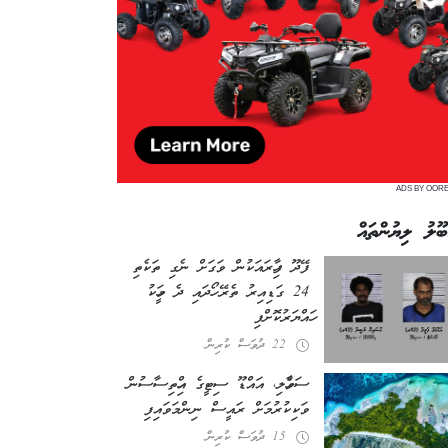
ADS BY OOR
ބޫލު ލިޔުންތައް
ފޭދޫ ފިހާރައަކުން ވަގަށް ނެގި ތަކެތި
24 ގަޑިއިރު ތެރޭ ހޯދައި ދެ މީހަކު
ހައްޔަރުކޮށްފި
22 ދުވަސް ކުރިން
ސަވާހެލި، އައްޑޫ ސިޓީގެ އިހްތިސާސުން
ވަކިކުރުމަށް ރައީސް ނިންމަވައިފި
15 ދުވަސް ކުރިން