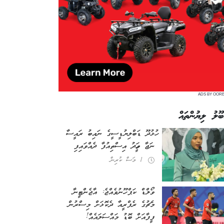
ADS BY OOR
ބޫލު ލިޔުންތައް
ހުޅުދޫ ޑަބްލިޔުޑީސީގެ ނައިބު ރައީސާ
ނަޖާ ވަހީދު އިސްތިއުފާ ދެއްވައިފި
1 މަސް ކުރިން
ވޯލްޑް ކަޕް ހޫނުވެއްޖެ: އާޖެންޓީނާ
މެޗުގެ ރެފްރީއާ ދެކޮޅަށް މިސްރުން
ފީފާއަށް ބޮޑު މައްސަލައެއް!