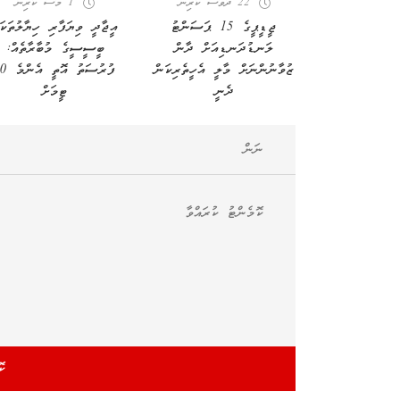
22 ދުވަސް ކުރިން
1 މަސް ކުރިން
ޖީޑީޕީގެ 15 ޕަސަންޓު
އީޖާދީ ވިޔަފާރި ހިޔާލުތަކަށ
ލަނޑުދަނޑިއަށް ދާން
ބީސީސީގެ މުބާރާތެއް:
ޒުވާނުންނަށް މާލީ އެހީތެރިކަން
ފުރުސަތު އޮތީ
ދެނީ
ޓީމަށް