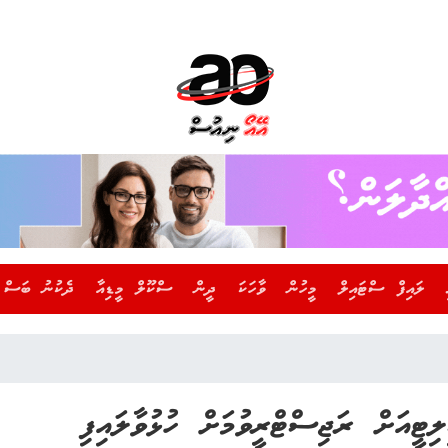
ލައިފް ސްޓައިލް
މީހުން
ވާހަކަ
ދީން
ސްކޫލް މީޑިއާ
ދެކުނު ބަސް
އަށް ރަޖިސްޓްރީވުމަށް ހުޅުވާލައިފި