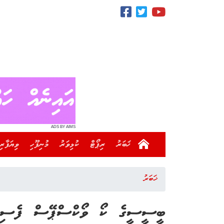
ADS BY AIMS
ޚަބަރު
ރިޕޯޓް
ކުޅިވަރު
މުނިފޫހި
ވިޔަފާރި
ޚަބަރު
ބީސީސީގެ ކޯ ވޯކްސްޕޭސް ފެސިލިޓީ