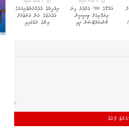
3 މަސް ކުރިން
1 އަހރު ކުރިން
ް
އައްޑޫގެ 700 އަށްވުރެ ގިނަ
ދިވެހީންގެ އުފެއްދުންތެރިކަމުގެ
ވިޔަފާރިއަށް ބީސީސީން
މަޢުރަޒުގެ ރަން ވަނަތަކަށް
 އެންމެ 10
ކޮންސަލްޓޭޝަން ދީފި
އިނާމު ދެއްވައިފި
CARE