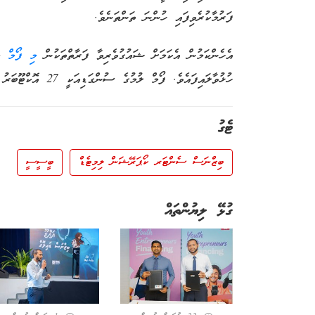
ފަރުމާކުރެވިފައި ހުންނަ ތަންތަނެވެ.
އެހެންކަމުން އެކަމަށް ޝައުގުވެރިވާ ފަރާތްތަކުން
މި ފޯމް
މެ
ހުޅުވާލައިފައެވެ. ފޯމް ލުމުގެ ސުންގަޑިއަކީ 27 އޮކްޓޫބަރު 2020 ވާ އަންގާރަ ދުވަހުގެ މެންދުރު 15:00 އެވެ.
ޓެގު
ބިޒްނަސް ސެންޓަރ ކޯޕަރޭޝަން ލިމިޓެޑް
ބީސީސީ
ގުޅޭ ލިޔުންތައް