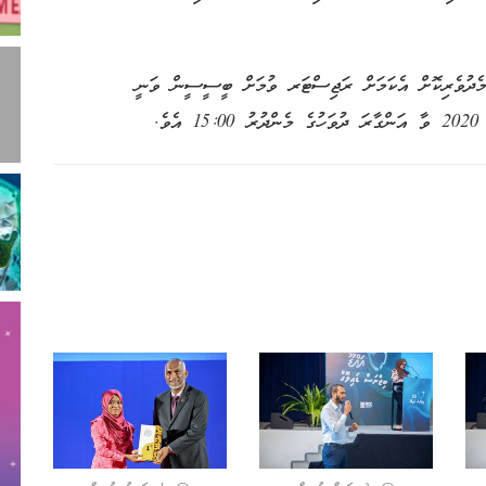
ދުވެރިކޮށް އެކަމަށް ރަޖިސްޓަރ ވުމަށް ބީސީސީން ވަނީ