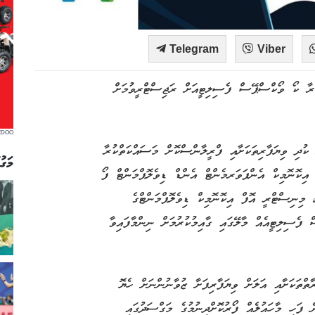
Telegram
Viber
 ކޯ ވޯކްސްޕޭސް ފެސިލިޓީއަށް ރަޖިސްޓްރީވުމަށް
EDOO
ުދި ވިޔަފާރިތަކަށާއި ފްރީލާންސްކޮށް މަސައްކަތްކުރާ
މަގު
 އިކޮނޮމިކް އެންޕަވަރމެންޓް އެންޑް ޑިވެލޮޕްމަންޓް ފޯ
 މިނިސްޓްރީ އޮފް އިކޮނޮމިކް ޑިވެލޮޕްމަންޓްގެ
ެސިލިޓީއެއް މާލޭގައި ގާއިމުކުރުމަށް ނިންމާފައިވާ
ތަކަށާއި އަލަށް ވިޔަފާރިފަށާ ޒުވާނުންނަށް ހެޔޮ
ނެ ފަހި މާހައުލެއް ފޯރުކޮށްދިނުމުގެ މަގްސަދުގައި