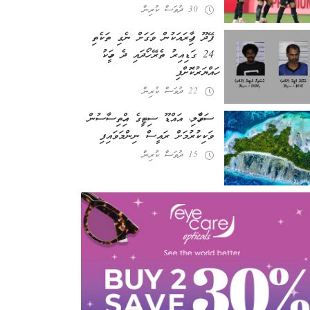
30 ދުވަސް ކުރިން
ފޭދޫ ފިހާރައަކުން ވަގަށް ނެގި ތަކެތި
24 ގަޑިއިރު ތެރޭ ހޯދައި ދެ މީހަކު
ހައްޔަރުކޮށްފި
22 ދުވަސް ކުރިން
ސަވާހެލި، އައްޑޫ ސިޓީގެ އިހްތިސާސުން
ވަކިކުރުމަށް ރައީސް ނިންމަވައިފި
15 ދުވަސް ކުރިން