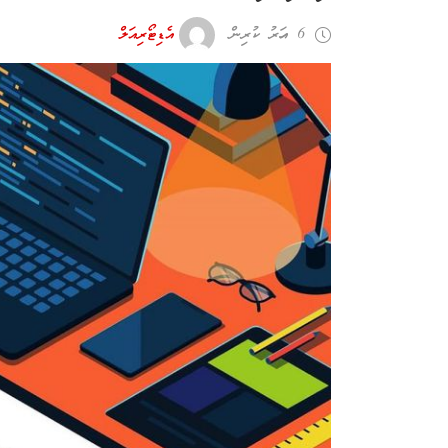
6 އަހރު ކުރިން
އެޑިޓޯރިއަލް