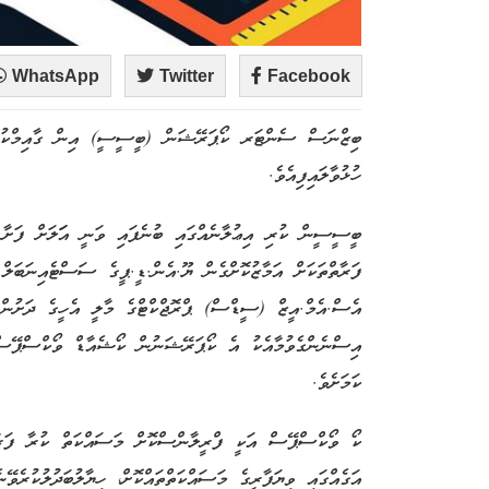
WhatsApp
Twitter
Facebook
ބިޒްނަސް ސެންޓަރ ކޯޕަރޭޝަން (ބީސީސީ) އިން ގާއިމްކުރާ
ހުޅުވާލައިފިއެވެ.
ބީސީސީން ކުރި އިޢުލާނެއްގައި ބުނެފައި ވަނީ އަަލަށް ފަށާ ކ
ފަރާތްތަކަށް އަމާޒުކޮށްގެން ޔޫ.އެން.ޑީ.ޕީގެ ސަސްޓެއިނަބަލް
އެސް.އެމް.އީޒް (ސީޑްސް) ޕްރޮޖްކްޓްގެ މާލީ އެހީގެ ދަށުން،
އިސްނެންގެވުމާއެކު އެ ކޯޕަރޭޝަނުން ކޯޝެއާޑް ވޯކްސްޕޭސް ފ
ކަމަށެވެ.
ކޯ ވޯކްސްޕޭސް އަކީ ފްރީލާންސްކޮށް މަސައްކަތް ކުރާ ފަރާތް
އަގެއްގައި ވިޔަފާރީގެ މަސައްކަތްތައްކޮށް، ހިޔާލުބަދުލުކުރެވޭ