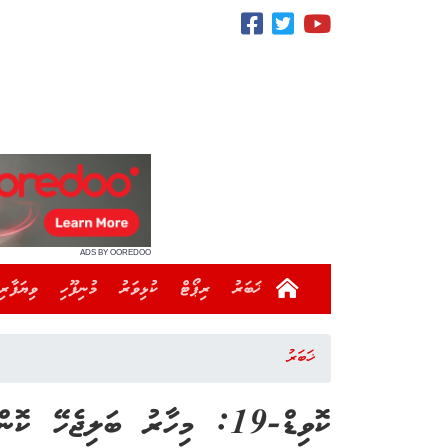
ADS BY OOREDOO
ޚަބަރު
ރިޕޯޓް
ކުޅިވަރު
މުނިފޫހި
ވިޔަފާރި
ޚަބަރު