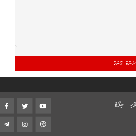
ޫހި
ރިޕޯޓް