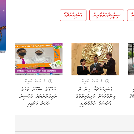
ޔާ
ސިއްހީ ހިދުމަތްތެރީން
ޑަބްލިއުއެޗްއޯ
CARE
5 އަހރު ކުރިން
5 އަހރު ކުރިން
1 ގައި
ޑަބްލިއުއެޗްއޯ އިން ދޭ
އައްޑޫގެ ސްކޫލް ތަކުގެ
ުންގެ އަދަދު 260
އިނާމްތަކަށް ކުރިމަތިލުމުގެ
ދަރިވަރުންނަށް ވެކްސިން
ފުރުސަތު ހުޅުވާލައިފި
ޖަހަން ފަށައިފި