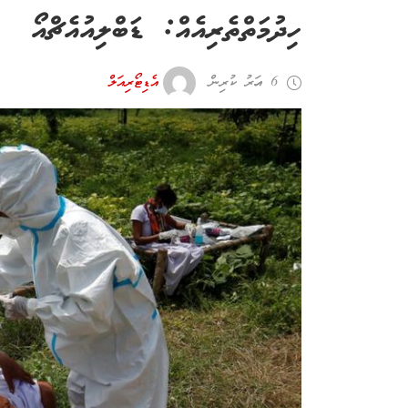
ހިދުމަތްތެރިއެއް: ޑަބްލިއުއެޗްއޯ
6 އަހރު ކުރިން
އެޑިޓޯރިއަލް