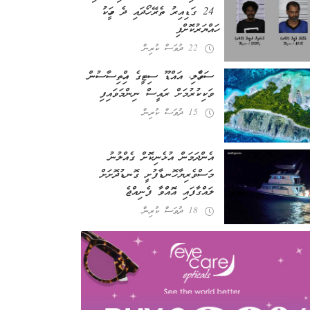
24 ގަޑިއިރު ތެރޭ ހޯދައި ދެ މީހަކު
ހައްޔަރުކޮށްފި
22 ދުވަސް ކުރިން
ސަވާހެލި، އައްޑޫ ސިޓީގެ އިހްތިސާސުން
ވަކިކުރުމަށް ރައީސް ނިންމަވައިފި
15 ދުވަސް ކުރިން
އެންދަމަން އުޅެނިކޮށް ގެއްލުނު
މަސްވެރިޔާ ހޮނޑާފުށީ ގޮނޑުދޮށަށް
ލައްގާފައި އޮއްވާ ފެނިއްޖެ
18 ދުވަސް ކުރިން