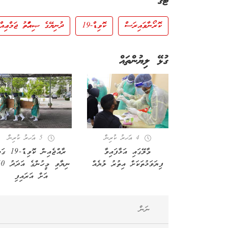
ޓެގު
ކޮރޯނާވައިރަސް
ކޮވިޑް-19
ދުނިޔޭގެ ޞިއްހަތު ޖަމްޢިއް
ގުޅޭ ލިޔުންތައް
4 އަހރު ކުރިން
5 އަހރު ކުރިން
މާލޭގައި އަޅާފައިވާ
ރާއްޖެއިން ކޮވިޑް-9
ފިޔަވަޅުތަކަށް އިތުރު ލުޔެއް
ނިޔާވި މީހ
އަށް އަރައިފި