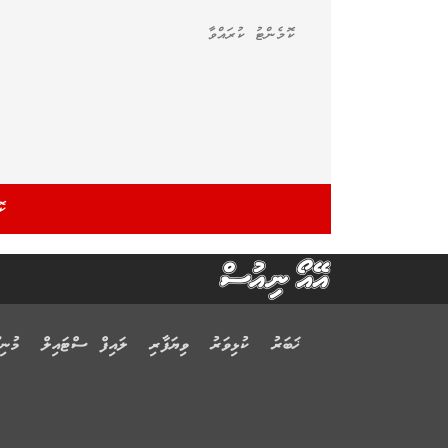
ޚަބަރު
ކުޅިވަރު
ވިޔަފާރި
ލައިފް ސްޓައިލް
މުނިފ