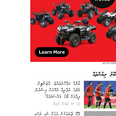
ADS BY OOR
ބޫލު ލިޔުންތައް
ވޯލްޑް ކަޕް ހޫނުވެއްޖެ: އާޖެންޓީނާ
މެޗުގެ ރެފްރީއާ ދެކޮޅަށް މިސްރުން
ފީފާއަށް ބޮޑު މައްސަލައެއް!
30 ދުވަސް ކުރިން
ފޭދޫ ފިހާރައަކުން ވަގަށް ނެގި ތަކެތި