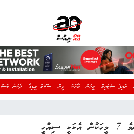
ލައިފް ސްޓައިލް
މީހުން
ވާހަކަ
ދީން
ސްކޫލް މީޑިއާ
ދެކުނު ބަސް
ކޮވިޑް-19: މިހާރު ބަލިޖެހޭ ކޮންމެ 7 މީހަކުން އެކަކީ ސިއްހީ