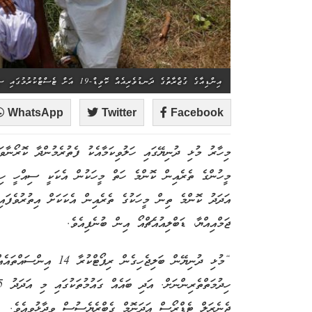
އިންޑިއާގެ ގުޖްރާތުގެ ދަނޑުވެރިއެއް ކޮވިޑް-19 އަށް ޓެސްޓްކުރުމުގައި ސިއްހީ ހިދުމަތްތެރިއެއް ހަރަކާތްތެރިވަނީ. --ފޮޓޯ ރޮއިޓާސް
WhatsApp
Twitter
Facebook
މީހުންގެ ތެރެއިން ކޮންމެ ހަތް މީހަކުން އެކަކީ ސިއްހީ ހިދުމ
އަދަދު ކޮންމެ ތިން މީހަކުގެ ތެރެއިން އެކަކަށް އިތުރުވެފައި
ޖަމްއިއްޔާ، ޑަބްލިއުއެޗްއޯ އިން ބުނެފިއެވެ.
ޖެނެރަލް ޓެޑްރޯސް އަދަނޮމް ގެބްރެޔެސުސް ވިދާޅުވިއެވެ.