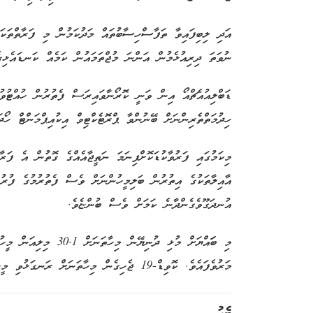
އަދި ލިބިފައިވާ ތަފާސްހިސާބުތައް މަދުކަމުން މި ފަރާތްތަކަށ
ނުވަތަ ދިރިއުޅެމުން އަންނަ މުޖްތަމައުން ކަމެއް ކަނޑައެޅި
ޑަބްލިއުއެޗްއޯ އިން ވަނީ ކޮރޯނާވައިރަސް ފެތުރުން ހުއްޓުވ
ހިދުމަތްތެރިންނަށް ބޭނުންވާ ޕްރޮޓެކްޓިވް އިކުއިޕްމަންޓް ހޯދަ
މިކަމުގައި ފަރުވާކުޑަކޮށްފިނަމަ ނަތީޖާއެއްގެ ގޮތުން އެ ފަރ
އާއިލާތަކުގެ އިތުރުން ބަލިމީހުންނަށް ވެސް ފެތުރުމުގެ ފުރުޞ
އުނދަގޫވެގެންދާނެ ކަމަށް ވެސް ބުންޏެވެ.
މަރުވެފައެވެ. ކޮވިޑް-19 ޖެހިގެން މިހާތަނަށް ރަނގަޅުވި މީހުންގެ އަދަދަކީ 21,905,046 އެވެ.