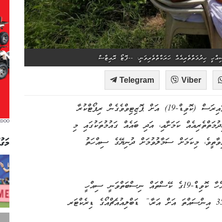
Telegram
Viber
މިހާރު މުޅި ދުނިޔޭގައި ހަލުވިކަމާއެކު ފެތުރެމުންދާ ކޮރޯނާވައިރަސް (ކޮވިޑް-19) އަށް ޕޮޒިޓިވްވެގެން ރިޕޯޓްކުރާ
EDOO
ަތްތެރިއެއް ކަމަށާއި، އަދި ބައެއް ގައުމުތަކުގައި މި
މަގު
ވާތީވެ، މިކަމަށް ސަމާލުވުމަށް ދުނިޔޭގެ ސިއްހަތު
“މުޅި ދުނިޔޭން ބަލިޖެހިގެން ރިޕޯޓްކުރާ 14 އިންސައްތައެއްހާ ކޮވިޑް-19ގެ ކޭސްތައް ނިސްބަތްވަނީ ސިއްހީ
ހިދުމަތްތެރިންނަށް. އަދި ބައެއް ގައުމުތަކުގައި މި އަދަދު 35 އިންސައްތަ އަށް އަރާ،” ޑަބްލިއުއެޗްއޯގެ ޑިރެކްޓަރ