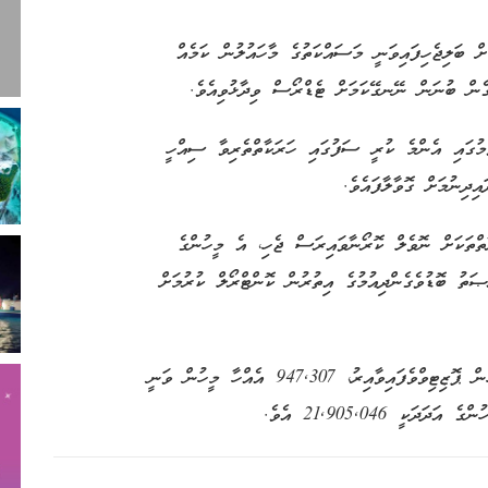
ް ބަލިޖެހިފައިވަނީ މަސައްކަތުގެ މާހައުލުން ކަމެއް
ގެން ބުނަން ނޭނގޭކަމަށް ޓެޑްރޯސް ވިދާޅުވިއެވެ.
ުމުގައި އެންމެ ކުރީ ސަފުގައި ހަރަކާތްތެރިވާ ސިއްހީ
އިދިނުމަށް ގޮވާލާފައެވެ.
ާތްތަކަށް ނޮވެލް ކޮރޯނާވައިރަސް ޖެހި، އެ މީހުންގެ
ަތު ބޮޑުވެގެންދިއުމުގެ އިތުރުން ކޮންޓްރޯލް ކުރުމަށް
މި ބަައްޔަށް މުޅި ދުނިޔޭން މިހާތަނަށް 30.1 މިލިއަން މީހުން ޕޮޒިޓިވްވެފައިވާއިރު، 947,307 އެއްހާ މީހުން ވަނީ