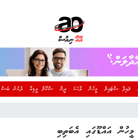
ލައިފް ސްޓައިލް
މީހުން
ވާހަކަ
ދީން
ސްކޫލް މީޑިއާ
ދެކުނު ބަސް