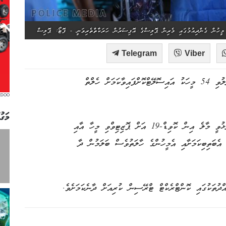
Telegram
Viber
މާލެއިން ކޮވިޑް-19 އަށް ޕޮޒިޓިވް މީހާއާ މިހާތަނަށް ބައްދަލުވި 54 މީހަކު އައިސޮލޭޓްކޮށްފައިވާކަމަށް ހެލްތް
EDOO
މަގު
މިހާރު ކުރިއަށް ގެންދާ ބައްދަލުވުމުގައި އެޗްޕީއޭ އިން ވިދާޅުވީ މާލެ އިން ކޮވިޑް-19 އަށް ޕޮޒިޓިވްވި މީހާ އާއި
ްޑޫގެ ދެ މީހަކާއި ގދ. ވާދޫގައި 02 މީހަކު އެބަތިބިކަމަށާއި އެމީހުންގެ ހާލަތުވެސް ބަލަމުން ދާ
ދުތަކުގައި ކޮންޓްރެކްޓް ޓްރޭސިން ކުރިއަށް ދާނެކަމަށެވެ.