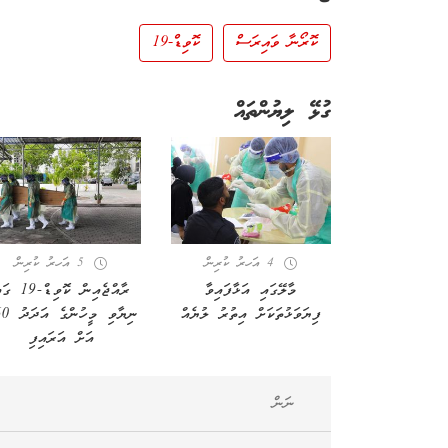
ކޮރޯނާ ވައިރަސް
ކޮވިޑް-19
ގުޅޭ ލިޔުންތައް
4 އަހރު ކުރިން
5 އަހރު ކުރިން
މާލޭގައި އަޅާފައިވާ
ރާއްޖެއިން ކޮވިޑް-9
ފިޔަވަޅުތަކަށް އިތުރު ލުޔެއް
ނިޔާވި މީހ
އަށް އަރައިފި