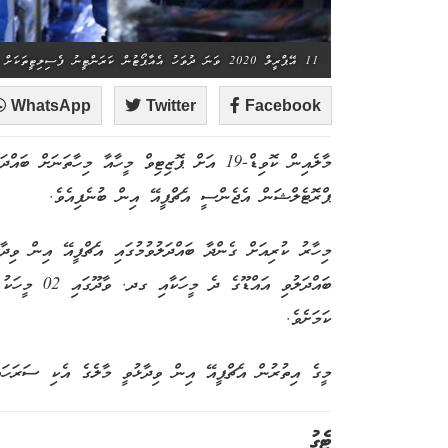
11 އޭޕްރީލް 2020 ވަނަ ދުވަހު އެއާޕޯޓުން ކަރަންޓީނު ފެސިލިޓީތަކަށް މީހުން ގެންދިއުމުގައި މެރިން ޕޮލިސްގެ އޮފިސަރުން ހަރަކާތްތެރިވަނީ - ފޮޓޯ: ޕޮލިސް
WhatsApp
Twitter
Facebook
ޕްރޮޓެލްޝަން އެޖެންސީ އެޗްޕީއޭ އިން ބުނެފިއެވެ.
ބައްދަލުވި އައ
ކަމަށެވެ.
މީގެ އިތުރުން އެޗްޕީއޭ އިން ވިދާޅުވީ މާލެގެ އެކި ސަރަހައް
ޓެގު