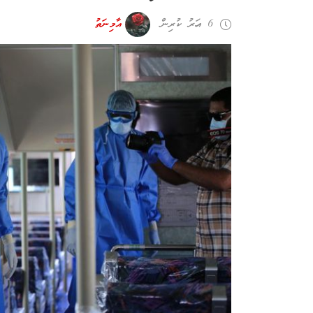
6 އަހރު ކުރިން
އާމިނަތު