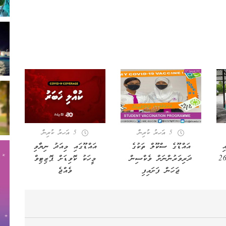
5 އަހރު ކުރިން
5 އަހރު ކުރިން
1 ގައި
އައްޑޫގެ ސްކޫލް ތަކުގެ
އައްޑޫގައި މިއަދު ނިޔާވި
ުންގެ އަދަދު 260
ދަރިވަރުންނަށް ވެކްސިން
މީހަކު ކޮވިޑަށް ޕޮޒިޓިވް
ޖަހަން ފަށައިފި
ވެއްޖެ