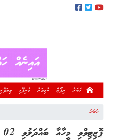
ADS BY AIMS
ޚަބަރު
ރިޕޯޓް
ކުޅިވަރު
މުނިފޫހި
ވިޔަފާރި
ޚަބަރު
ޕޮޒިޓިވްވި މީހާއާ ބައްދަލުވި 02 މީހުން އައްޑޫގައި އެބަތިބި