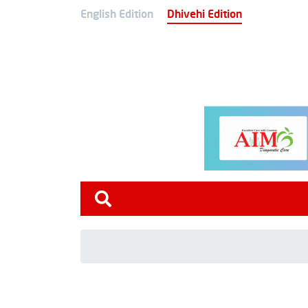
English Edition
Dhivehi Edition
