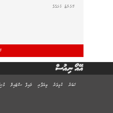
ޚަބަރު
ކުޅިވަރު
ވިޔަފާރި
ލައިފް ސްޓައިލް
މުނިފ