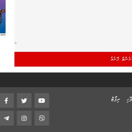
CARE
ޫހި
ރިޕޯޓް