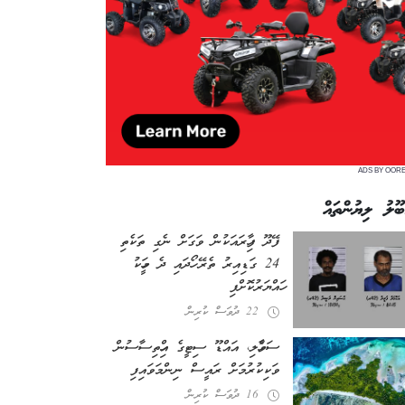
ADS BY OOR
ބޫލު ލިޔުންތައް
ފޭދޫ ފިހާރައަކުން ވަގަށް ނެގި ތަކެތި
24 ގަޑިއިރު ތެރޭ ހޯދައި ދެ މީހަކު
ހައްޔަރުކޮށްފި
22 ދުވަސް ކުރިން
ސަވާހެލި، އައްޑޫ ސިޓީގެ އިހްތިސާސުން
ވަކިކުރުމަށް ރައީސް ނިންމަވައިފި
16 ދުވަސް ކުރިން