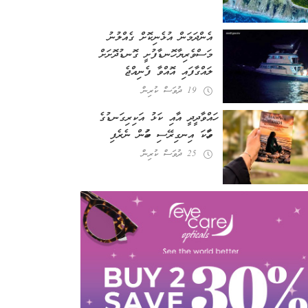
އެންދަމަން އުޅެނިކޮށް ގެއްލުނު
މަސްވެރިޔާ ހޮނޑާފުށީ ގޮނޑުދޮށަށް
ލައްގާފައި އޮއްވާ ފެނިއްޖެ
19 ދުވަސް ކުރިން
ހައްވާދީދީ އާއި ކަޅު އަކިރިގަނޑުގެ
ވާހަކަ އިނގިރޭސި ބަހުން ނެރެފި
25 ދުވަސް ކުރިން