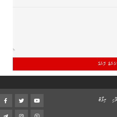
ޫހި
ރިޕޯޓް