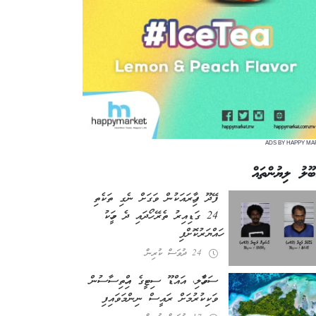
ADS BY HAPPY MA
ބޫލު ލިޔުންތައް
ފޭދޫ ފިހާރައަކުން ވަގަށް ނެގި ތަކެތި
24 ގަޑިއިރު ތެރޭ ހޯދައި ދެ މީހަކު
ހައްޔަރުކޮށްފި
24 ދުވަސް ކުރިން
ސަވާހެލި، އައްޑޫ ސިޓީގެ އިހްތިސާސުން
ވަކިކުރުމަށް ރައީސް ނިންމަވައިފި