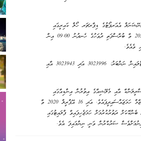
ަރނޭޝަނަލް އެއަރޕޯޓުގެ ޑިޕާރޗަރ ހޯލް ކައިރީގައި
އެޕްރީލް 2020 ވާ ބުރާސްފަތި ދުވަހުގެ ހެނދުނު 09:00 އިން
ި ވެއެވެ.
އެކަމާއި ބެހޭގޮތުން އިތުރު މައުލޫމާތު ސާފުކުރެއްވުމަށް ހޮޓްލައިން ނަންބަރު: 3023996 އަދި 3023943 އާއި
ރީލަންކާ އާއި މެލޭޝިއާގެ އިތުރުން އިންޑިއާގައި
ދިރިއުޅޭ ދިވެހިންނަށްވެސް އެހީގެ ތަކެތި ފޮނުވުމުގެ އިންތިޒާމް ހަމަޖައްސައިދީފައެވެ. އަދި 16 އޭޕްރީލް 2020 ވާ
ެންކޮކަށް ދަތުރުކުރުމަށް ހަމަޖެހިފައިވާ ފްލައިޓުގައި
ދިނުމަށްވެސް ސަރުކާރުން ވަނީ ނިންމައިފަ އެވެ.