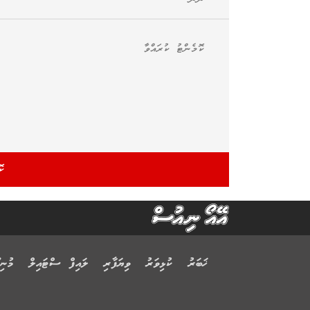
ޚަބަރު
ކުޅިވަރު
ވިޔަފާރި
ލައިފް ސްޓައިލް
މުނިފ