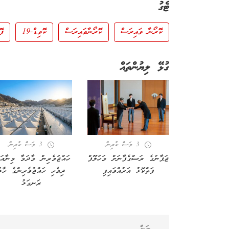
ޓެގު
ކޮރޯނާ ވައިރަސް
ކޮރޯނާވައިރަސް
ކޮވިޑް-19
ފޮ
ގުޅޭ ލިޔުންތައް
3 މަސް ކުރިން
3 މަސް ކުރިން
ޖަޕާނުގެ ރަސްގެފާނަށް މަހުލޫފް
ހައްޖުވެރިން މާދަމާ މިނާއަށ
ފަތްކޮޅު އަރުއްވައިފި
ދިވެހި ހައްޖުވެރިންގެ ހާލ
ރަނގަޅު