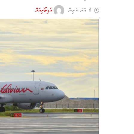
6 އަހރު ކުރިން
އެޑިޓޯރިއަލް