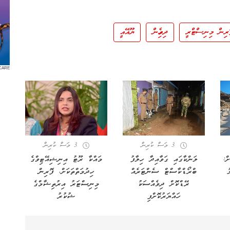
ރިން މިނިސްޓްރީ
ދިވެހިން
ޔޫއޭއީ
CARE
3 މަސް ކުރިން
3 މަސް ކުރިން
ް:
ލަންކާގައި ގަވާއިދާ ހިލާފު
މައްކާ ރޫޓު އިނިޝިއޭޓިވްގެ
ު
ބްރޯޑްކާސްޓް ސެންޓަރެއް
ހިދުމަތްތަކަށް، ފޮރިން
ރޭޑްކޮށް ދިވެއްސަކު
މިނިސްޓަރު އިރުތިޝާމްގެ
ހައްޔަރުކޮށްފި
ޝުކުރު