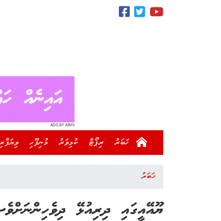
ADS BY AIMS
ޚަބަރު
ރިޕޯޓް
ކުޅިވަރު
މުނިފޫހި
ވިޔަފާރި
ޚަބަރު
ޔޫއޭއީގައި ދިރިއުޅޭ ދިވެހިންނަށްވ