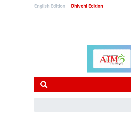
English Edition
Dhivehi Edition
