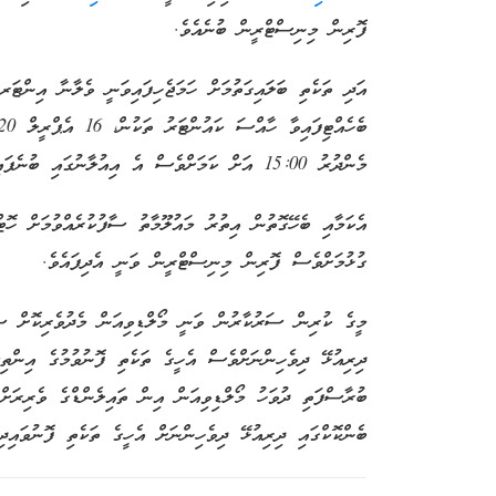
ފޮރިން މިނިސްޓްރީން ބުނެއެވެ.
އަދި ތަކެތި ބަލައިގަތުމަށް ހަމަޖެހިފައިވަނީ ވެލާނާ އިންޓ
ބެހެއްޓިފައިވާ ހާއްސަ ކައުންޓަރު ތަކުން،
16
މެންދުރު 15:00
އަށް
ކަމަށްވެސް އެ އިއުލާނުގައި ބުނެފައ
ގުޅުމަށްވެސް ފޮރިން މިނިސްޓްރީން ވަނީ އެދިފައެވެ.
މީގެ ކުރިން ސަރުކާރުން ވަނީ މޯލްޑިވިއަން މެދުވެރިކޮށް ސް
ބުރާސްފަތި ދުވަހު މޯލްޑިވިއަން އިން ތައިލެންޑްގެ ވެރިރަށް ބ
ބެންކޮކްގައި ދިރިއުޅޭ ދިވެހިންނަށް އެހީގެ ތަކެތި ފޮނުވައި