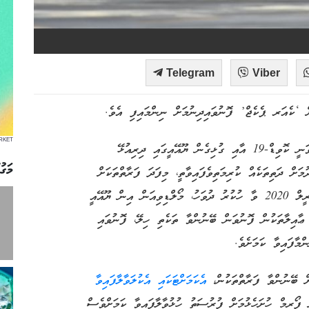
Telegram
Viber
ް ‘ކެއަރ ޕެކެޖް’ ފޮނުވައިދިނުމަށް ނިންމައިފި އެވެ.
RKET
ފޮރިން މިނިސްޓްރީން މިރޭ ކުރި އިއުލާނެއްގައި ބުނެފައި ވަނީ ކޮވިޑް-19 އާއި ގުޅިގެން ޔޫއޭއީގައި ދިރިއުޅޭ
މަގު
ަށް ދަތިތަކެއް ކުރިމަތިވެފައިވާތީ، މިފަދަ ފަރާތްތަކަށް
ސަރުކާރުން އެހީތެރިކަން ފޯރުކޮށްދިނުމުގެ ގޮތުން 17 އޭޕްރީލް 2020 ވާ ހުކުރު ދުވަހު، މޯލްޑިވިއަން އިން ޔޫއޭއީ
 ޢާއިލާތަކުން ފޮނުވަން ބޭނުންވާ ތަކެތި ހިލޭ، ފޮނުވައި
މާފައިވާ ކަމަށެވެ.
ށް ބޭނުންވާ ފަރާތްތަކުން،
އެކަމަށްޓަކައި އެކުލަވާލާފައިވާ
 ފޯރމް ހުށަހެޅުމަށް ފުރުސަތު ހުޅުވާލާފައިވާ ކަމަށްވެސް