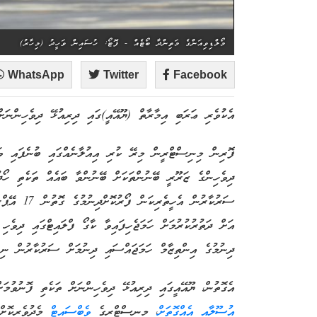
މޯލްޑިވިއަންގެ މަތިންދާ ބޯޓެއް - ފޮޓޯ: ހުސައިން ވަހީދު (މިހާރު)
WhatsApp
Twitter
Facebook
އެކުވެރި ޢަރަބި އިމާރާތް (ޔޫއޭއީ)ގައި ދިރިއުޅޭ ދިވެހިންނަށ
ދިވެހިންގެ ޒަރޫރީ ބޭނުންތަކަށް ބޭނުންވާ ބައެއް ތަކެތި ހޯދުމ
އަށް ދަތުރުކުރުމަށް ހަމަޖެހިފައިވާ ކާގޯ ފްލައިޓްގައި ދިވެހި
ދިނުމުގެ އިންތިޒާމް ހަމަޖައްސައި ދިނުމަށް ސަރުކާރުން ނިން
އެގޮތުން، ޔޫއޭއީގައި ދިރިއުޅޭ ދިވެހިންނަށް ތަކެތި ފޮނުވުމަ
އުސޫލާއި އެއްގޮތަށް
،
މިނިސްޓްރީގެ
ވެބްސައިޓް
މެދުވެރިކޮށް