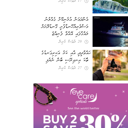
17 ދުވަސް ކުރިން
އެންދަމަން އުޅެނިކޮށް ގެއްލުނު
މަސްވެރިޔާ ހޮނޑާފުށީ ގޮނޑުދޮށަށް
ލައްގާފައި އޮއްވާ ފެނިއްޖެ
20 ދުވަސް ކުރިން
ހައްވާދީދީ އާއި ކަޅު އަކިރިގަނޑުގެ
ވާހަކަ އިނގިރޭސި ބަހުން ނެރެފި
27 ދުވަސް ކުރިން