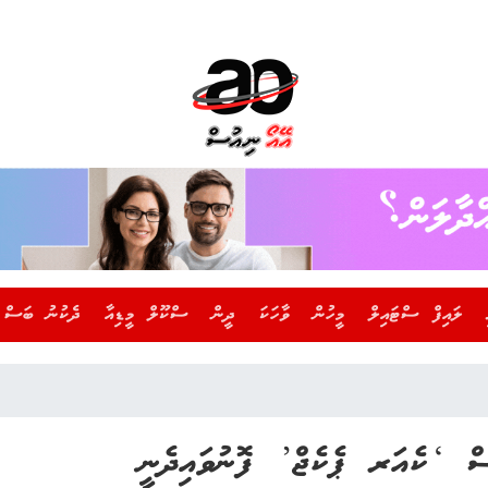
ލައިފް ސްޓައިލް
މީހުން
ވާހަކަ
ދީން
ސްކޫލް މީޑިއާ
ދެކުނު ބަސް
ެސް ‘ކެއަރ ޕެކެޖް’ ފޮނުވައިދެނީ