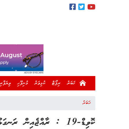
ADS BY EYECARE
ޚަބަރު
ރިޕޯޓް
ކުޅިވަރު
މުނިފޫހި
ވިޔަފާރި
ޚަބަރު
ކޮވިޑް-19 : ރާއްޖެއިން ރަނގަޅުވި މީހުންގެ ޢަދަދު 11އަށް