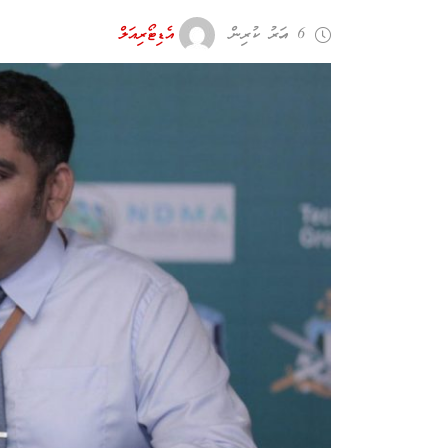
6 އަހރު ކުރިން
އެޑިޓޯރިއަލް