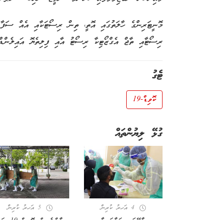
މޮނީޓަރިންގެ ހާލަތުގައި އޮތީ، ތިން ރިސޯޓަކާއި އެއް ސަފާ
ރިސޯޓާއި ތާޖް އެގްޒޯޓިކާ ރިސޯޓު އާއި ފިލިތެޔޮ އައިލެން
ޓެގު
ކޮވިޑް-19
ގުޅޭ ލިޔުންތައް
4 އަހރު ކުރިން
5 އަހރު ކުރިން