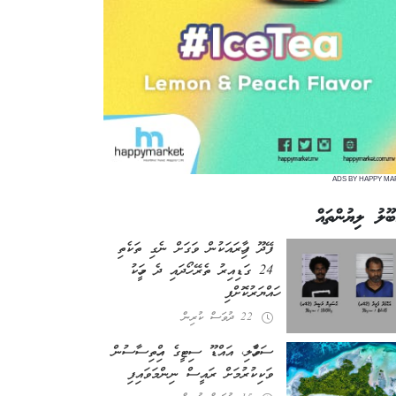
ADS BY HAPPY MA
ބޫލު ލިޔުންތައް
ފޭދޫ ފިހާރައަކުން ވަގަށް ނެގި ތަކެތި
24 ގަޑިއިރު ތެރޭ ހޯދައި ދެ މީހަކު
ހައްޔަރުކޮށްފި
22 ދުވަސް ކުރިން
ސަވާހެލި، އައްޑޫ ސިޓީގެ އިހްތިސާސުން
ވަކިކުރުމަށް ރައީސް ނިންމަވައިފި