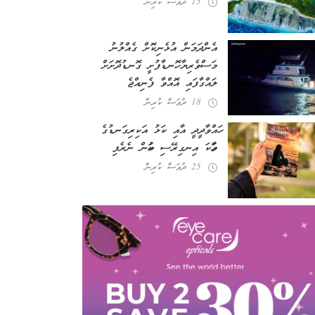
15 ދުވަސް ކުރިން
އެންދަމަން އުޅެނިކޮށް ގެއްލުނު
މަސްވެރިޔާ ހޮނޑާފުށީ ގޮނޑުދޮށަށް
ލައްގާފައި އޮއްވާ ފެނިއްޖެ
18 ދުވަސް ކުރިން
ހައްވާދީދީ އާއި ކަޅު އަކިރިގަނޑުގެ
ވާހަކަ އިނގިރޭސި ބަހުން ނެރެފި
25 ދުވަސް ކުރިން