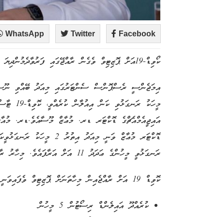
WhatsApp
Twitter
Facebook
ކޯވިޑް-19އަށް ޕޮޒިޓިވް ވެގެން ރާއްޖޭގައި ފަރުވާދެމުންދިޔަ މީހުންގެ ތެރެއިން 11 މީހަކު ރަނގަޅުވެއްޖެއެވެ.
އިމަޖެންސީ ރެސްޕޮންސް ސެންޓަރުގައި މިއަދު ބޭއްވި ނޫސްވެ
މީހަކު ރަނގ
އައިޖީއެމްއެޗްގެ ޑޮކްޓަރ ޑރ. މުޢާޒް މޫސާއެވެ.ޑރ. މުއާ
ޑޮކްޓަރ މުޢާޒް ވަނީ މިއަދު އިތ
ރަނގަޅުވީ މީހުންގެ ޢަދަދު 11 އަށް އަރާފައެވެ. މިހާރު ރާއްޖޭގައި ކޯވިޑް-19އަށް ފަރުވާދެމުން ދަނީ 3 މީހަކަށެވެ.
ކޮވިޑް 19 އަށް ރާއްޖެއިން މިހާތަނަށް ޕޮޒިޓިވް ވެފައިވަނީ 16 މީހެކެވެ. އެއީ:
ކުރެއްދޫ އައިލެންޑް ރިސޯޓުން 5 މީހުން