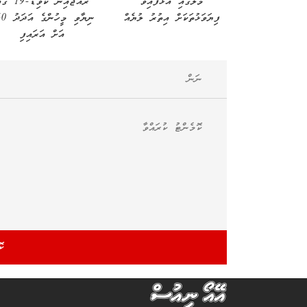
މާލޭގައި އަޅާފައިވާ
ރާއްޖެއިން ކޮވިޑް-9
ފިޔަވަޅުތަކަށް އިތުރު ލުޔެއް
ނިޔާވި މީހ
އަށް އަރައިފި