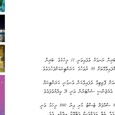
މީގެ ތެރެއިން މިހާރު ފަރުވާ ދެވެމުންދަނީ 3 މީހަކަށެވެ. ބަލިން ރަނގަޅު ވެފައިވަނީ 11 މީހެކެވެ. ބަލިން
ރާއްޖެއިން އިއްޔެ ފުރައިންދިޔަ އިޓަލީ 2 މީހުން ކޯވިޑް-19އަށް ޕޮޒިޓިވް ވެފައިވާކަން އެނގުނީ ކަރަންޓީނަށް
ް އެމެޖެންސީ ސެންޓަރުން ވަނީ ރޭ ވިދާޅުވެފައެވެ.
ސަރުކާރުގެ ތަރުޖަމާނު ވިދާޅުވީ މިހާތަނަށް ރާއްޖެއިން 880 ސާމްޕަލް ޓެސްޓު ކުރި އިރު، 860 މީހަކު ވަނީ
ްއެއް ނެތް ކަމަށްވެސް މަބްރޫކު ވިދާޅުވި އެވެ.