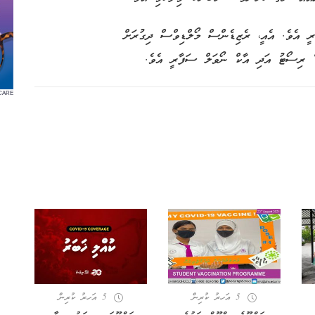
ރީ އެވެ. އެއީ، ރެޒިޑެންސް މޯލްޑިވްސް ދިގުރަށް
ޑް ރިސޯޓު އަދި އާކް ނޯވަލް ސަފާރީ އެވެ.
CARE
5 އަހރު ކުރިން
5 އަހރު ކުރިން