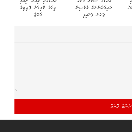
1 ގައި
އައްޑޫގެ ސްކޫލް ތަކުގެ
އައްޑޫގައި މިއަދު ނިޔާވި
ުންގެ އަދަދު 260
ދަރިވަރުންނަށް ވެކްސިން
މީހަކު ކޮވިޑަށް ޕޮޒިޓިވް
ޖަހަން ފަށައިފި
ވެއްޖެ