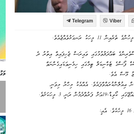
Telegram
Viber
ރިންގެ ބައްދަލުވުމުގައި ވައިރަސް ޖެހިފައިވާ އިތުރު ދެ
RKET
ަޅުވި ކަން އިއުލާން ކުރެއްވީ، ކޮވިޑް-19 ޓާސްކް ފޯސްގެ ޓެކްނިކަލް ޓީމްގައި ހިމެނިވަޑައިގެންނަވާ
މަގު
ޒު މޫސާ އެވެ.
ުރު 2 މީހަކު ރަނގަޅުވީކަން ޢިއުލާންކުރައްވާފައެވެ. އެއާއެކު މިހާރު މިވަނީ