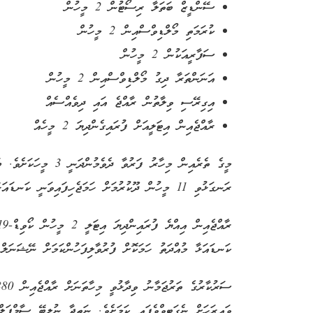
ސޭންޑީޒް ބަތަލާ ރިސޯޓުން 2 މީހުން
ކުރަމަތި މޯލްޑިވްސްއިން 2 މީހުން
ސަފާރީއަކުން 2 މީހުން
އަނަންތަރާ ދިގު މޯލްޑިވްސްއިން 2 މީހުން
އިގިރޭސި ވިލާތުން ރާއްޖެ އައި ދިވެއްސެއް
ރާއްޖެއިން އިޓަލީއަށް ފުރައިގެންދިޔަ 2 މީހެއް
ރަނގަޅުވި 11 މީހުން ދޫކުރުމަށް ހަމަޖެހިފައިވަނީ ކަނޑައަޅާފައިވާގޮތަށް 30 ދުވަހުގެ ކަރަންޓީނަކަށްފަހުގައެވެ.
ކަނޑައަޅާ މުއްދަތު ހަމަކޮށް ފުރުވާލިފަހުންކަމަށް ނޭޝަނަލ
ވައިރަހަށް ނެގަޓިވްވެފައި ކަމަށެވެ. ނަތީޖާ ނުލިބޭ ސާމްޕަލ