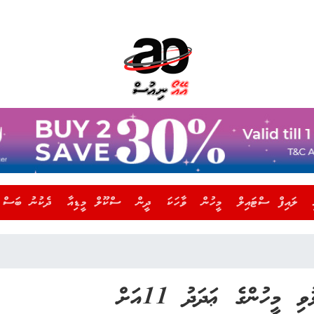
ލައިފް ސްޓައިލް
މީހުން
ވާހަކަ
ދީން
ސްކޫލް މީޑިއާ
ދެކުނު ބަސް