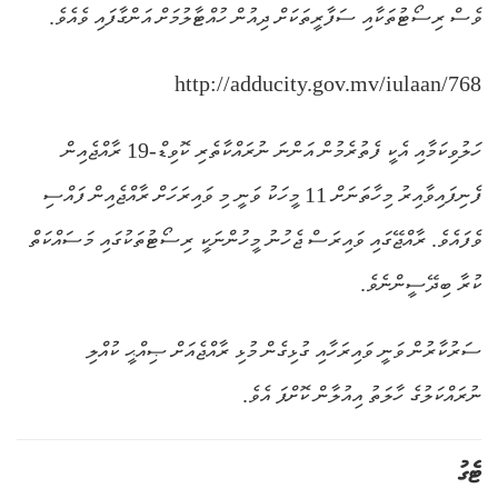
ވެސް ރިސޯޓުތަކާއި ސަފާރީތަކަށް ދިއުން ހުއްޓާލުމަށް އަންގާފައި ވެއެވެ.
http://adducity.gov.mv/iulaan/768
ހަލުވިކަމާއި އެކީ ފެތުރެމުން އަންނަ ނުރައްކާތެރި ކޮވިޑް-19 ރާއްޖެއިން
ފެނިފައިވާއިރު މިހާތަނަށް 11 މީހަކު ވަނީ މި ވައިރަހަށް ރާއްޖެއިން ފައްސި
ވެފައެވެ. ރާއްޖޭގައި ވައިރަސް ޖެހުނު މީހުންނަކީ ރިސޯޓުތަކުގައި މަސައްކަތް
ކުރާ ބިދޭސީންނެވެ.
ސަރުކާރުން ވަނީ ވައިރަހާއި ގުޅިގެން މުޅި ރާއްޖެއަށް ޞިއްޙީ ކުއްލި
ނުރައްކަލުގެ ހާލަތު އިއުލާން ކޮށްފަ އެވެ.
ޓެގު