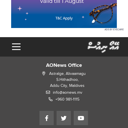
ADS BY EYECARE
AONews Office
Astralge, Alivaamagu
S.Hithadhoo,
Addu City, Maldives
info@aonews.mv
+960 981-1115