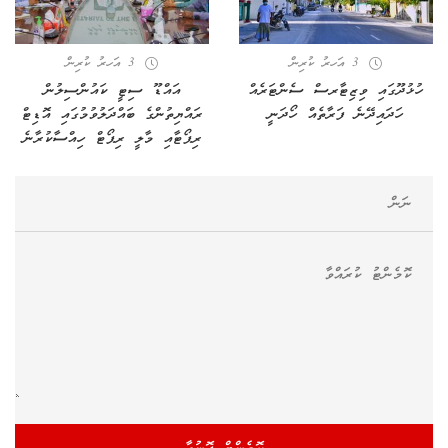
3 އަހރު ކުރިން
3 އަހރު ކުރިން
ހުޅުދޫގައި ވިޒިޓާރސް ސެންޓަރެއް
އައްޑޫ ސިޓީ ކައުންސިލުން
ހަދައިދޭނެ ފަރާތެއް ހޯދަނީ
ރައްޔިތުންގެ ބައްދަލުވުމުގައި އޮޑިޓް
ރިޕޯޓާއި މާލީ ރިޕޯޓް ހިއްސާކުރާނެ