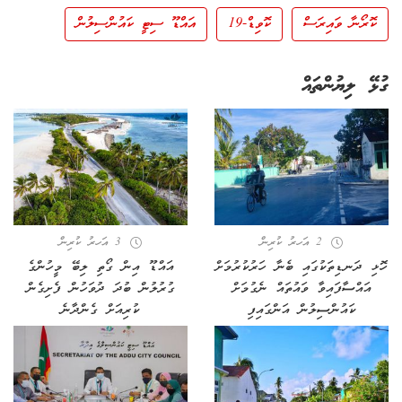
ކޮރޯނާ ވައިރަސް
ކޮވިޑް-19
އައްޑޫ ސިޓީ ކައުންސިލުން
ގުޅޭ ލިޔުންތައް
2 އަހރު ކުރިން
3 އަހރު ކުރިން
ހޮޅި ދަނޑިތަކުގައި ބެނާ ހަރުކުރުމަށް
އައްޑޫ އިން ގޯތި ލިބޭ މީހުންގެ
އައްސާފައިވާ ވައުތައް ނެގުމަށް
ގުރުލުން ބުދަ ދުވަހުން ފެށިގެން
ކައުންސިލުން އަންގައިފި
ކުރިއަށް ގެންދާނެ