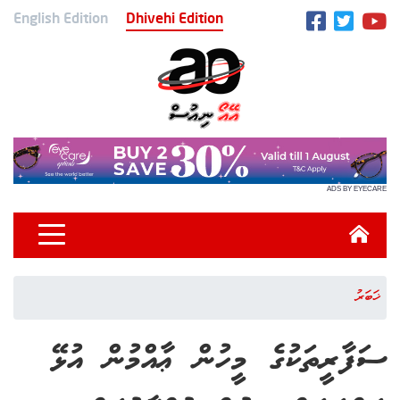
English Edition
Dhivehi Edition
ADS BY EYECARE
ޚަބަރު
ސަފާރީތަކުގެ މީހުން ޢާއްމުން އުޅޭ