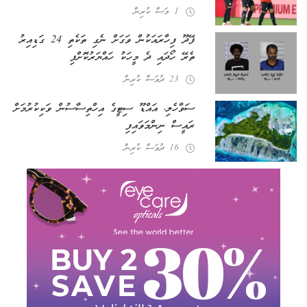
1 މަސް ކުރިން
ފޭދޫ ފިހާރައަކުން ވަގަށް ނެގި ތަކެތި 24 ގަޑިއިރު
ތެރޭ ހޯދައި ދެ މީހަކު ހައްޔަރުކޮށްފި
23 ދުވަސް ކުރިން
ސަވާހެލި، އައްޑޫ ސިޓީގެ އިހްތިސާސުން ވަކިކުރުމަށް
ރައީސް ނިންމަވައިފި
16 ދުވަސް ކުރިން