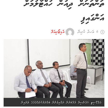
ތަންތަނަށް ދިއުން ހުއްޓާލުމަށް
އަންގައިފި
6 އަހރު ކުރިން
އެޑިޓޯރިއަލް
އައްޑޫސިޓީ ކައުންސިލް މެމްބަރުން ރައްޔިތުންނާ ބައްދަލުކުރެއްވުމުގެ ތެރެއިން