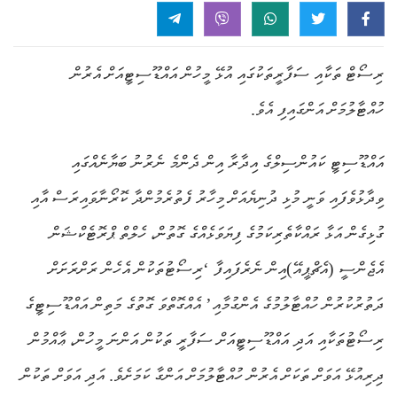
ރިސޯޓް ތަކާއި ސަފާރީތަކުގައި އުޅޭ މީހުން އައްޑޫސިޓީއަށް އެރުން
ހުއްޓާލުމަށް އަންގައިފި އެވެ.
އައްޑޫސިޓީ ކައުންސިލްގެ އިދާރާ އިން ދެންމެ ނެރުނު ބަޔާނެއްގައި
ވިދާޅުވެފައި ވަނީ މުޅި ދުނިޔެއަށް މިހާރު ފެތުރެމުންދާ ކޮރޯނާވައިރަސް އާއި
ގުޅިގެން އަޅާ ރައްކާތެރިކަމުގެ ފިޔަވަޅެއްގެ ގޮތުން، ހެލްތް ޕްރޮޓެކްޝަން
އެޖެންސީ (އެޗްޕީއޭ)އިން ނެރެފައިފާ ‘ރިސޯޓުތަކުން އެހެން ރަށްރަށަށް
ދަތުރުކުރުން ހުއްޓާލުމުގެ އެންގުމާއި’ އެއްގޮތްވަ ގޮތުގެ މަތިން އައްޑޫސިޓީގެ
ރިސޯޓުތަކާއި އަދި އައްޑޫސިޓީއަށް ސަފާރީ ތަކުން އަންނަ މީހުން، ޢާއްމުން
ދިރިއުޅޭ އަވަށް ތަކަށް އެރުން ހުއްޓާލުމަށް އަންގާ ކަމަށެވެ. އަދި އަވަށް ތަކުން