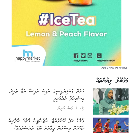
ADS BY HAPPY MARKET
މަގުބޫލު ލިޔުންތައް
ހުޅުދޫ ޑަބްލިޔުޑީސީގެ ނައިބު ރައީސާ ނަޖާ ވަހީދު
އިސްތިއުފާ ދެއްވައިފި
1 މަސް ކުރިން
ވޯލްޑް ކަޕް ހޫނުވެއްޖެ: އާޖެންޓީނާ މެޗުގެ ރެފްރީއާ
ދެކޮޅަށް މިސްރުން ފީފާއަށް ބޮޑު މައްސަލައެއް!