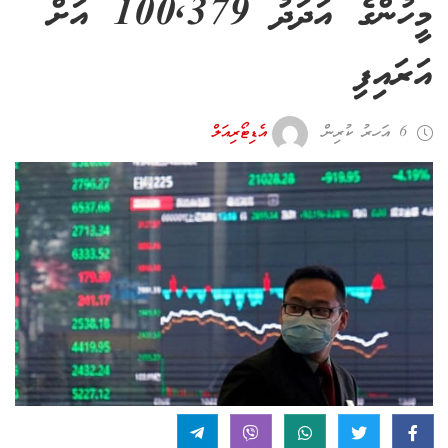
މީހުންގެ އަދަދު 100,379 އަށް
އަރައިފި
6 އަހރު ކުރިން
އެޑިޓޯރިއަލް