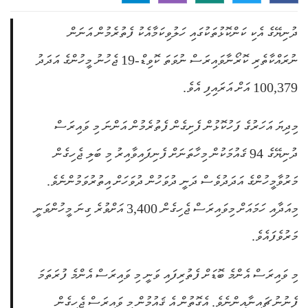
ދުނިޔޭގެ އެކި ކަންކޮޅުތަކުގައި ހަލުވިކަމާއެކު ފެތުރެމުން އަނަން
ނުރައްކާތެރި ކޮރޯނާވައިރަސް ނުވަތަ ކޮވިޑް-19 ޖެހުނު މީހުންގެ އަދަދު
100,379 އަށް އަރައިފި އެވެ.
މިދިޔަ އަހަރުގެ ފަހުކޮޅުން ފެށިގެން ފެތުރެމުން އަންނަ މި ވައިރަސް
ދުނިޔޭގެ 94 ޤައުމަކުން މިހާތަނަށް ފެނިފައިވާއިރު މި ބަލި ޖެހިގެން
މަރުވާމީހުންގެ އަދަދުވެސް ދަނީ ދުވަހުން ދުވަހަށް އިތުރުވަމުންނެވެ.
މިއަދާއި ހަމައަށް މިވައިރަސް ޖެހިގެން 3,400 އަށްވުރެ ގިނަ މީހުންވަނީ
މަރުވެފައެވެ.
މި ވައިރަސް އެންމެ ބޮޑަށް ފެތުރިފައި ވަނީ މި ވައިރަސް އެންމެ ފުރަތަމަ
ފެނުނު ޗައިނާއިންނެވެ. އެގޮތުން އެ ޤައުމުން މި ވައިރަސް ޖެހިގެން