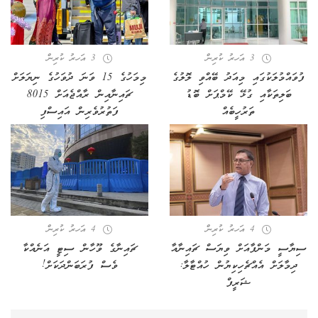
3 އަހރު ކުރިން
3 އަހރު ކުރިން
ފުވައްމުލަކުގައި މިއަދު ބޭއްވި ލޮލުގެ
މިމަހުގެ 15 ވަނަ ދުވަހުގެ ނިޔަލަށް
ބަލިތަކާއި ގުޅޭ ކޭމްޕަށް ބޮޑު
ޗައިނާއިން ރާއްޖެއަށް 8015
ތަރުހީބެއް
ފަތުރުވެރިން އައިސްފި
4 އަހރު ކުރިން
4 އަހރު ކުރިން
ސިޔާސީ މަންފާއަށް ވިޔަސް ޗައިނާއާ
ޗައިނާގެ ވޫހާން ސިޓީ އަނެއްކާ
ދިމާލަށް އެއްޗެހިކިޔުން ހުއްޓާލާ:
ވެސް ފުރަބަންދަކަށް!
ޝަރީފް