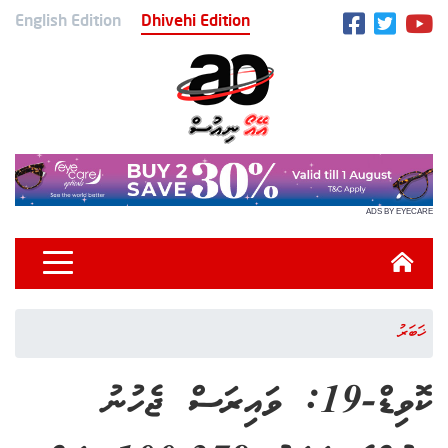
English Edition
Dhivehi Edition
ADS BY EYECARE
ޚަބަރު
ކޮވިޑް-19: ވައިރަސް ޖެހުނު