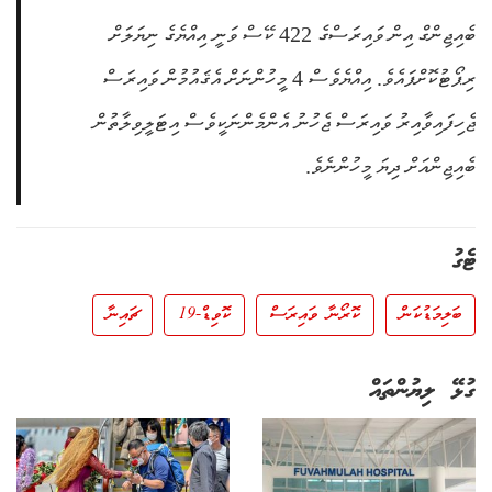
ބެއިޖިންގް އިން ވައިރަސްގެ 422 ކޭސް ވަނީ އިއްޔެގެ ނިޔަލަށް
ރިޕޯޓުކޮށްފައެވެ. އިއްޔެވެސް 4 މީހުންނަށް އެޤައުމުން ވައިރަސް
ޖެހިފައިވާއިރު ވައިރަސް ޖެހުނު އެންމެންނަކީވެސް އިޓަލީވިލާތުން
ބެއިޖިންއަށް ދިޔަ މީހުންނެވެ.
ޓެގު
ބަލިމަޑުކަން
ކޮރޯނާ ވައިރަސް
ކޮވިޑް-19
ޗައިނާ
ގުޅޭ ލިޔުންތައް