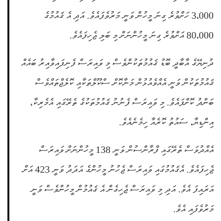
3،000 ހަށްވުރެ ގިނަ މީހުން ވަނީ މަރުވެފައެވެ. އަދި އެ ޤައުމުގެ
80،000 އަށްވުރެ ގިނަ މީހުންނަށް މި ބަލި ޖެހިފައެވެ.
ދުނިޔޭގެ އާބާދީ ބޮޑު ޤައުމުތަކުންވެސް މި ވައިރަސް ފެނިފައިވާއިރު ބައެއް
ޤައުމުތަކުން ވަނީ އެއްވެއުޅުން މަނާކޮށް ސްކޫލްތަކާއި ކޮލެޖްތައްވެސް
ބަންދު ކޮށްފައެވެ. މި ވައިރަސް ފެނުނު ޤައުމުތަކުގެ ތެރޭގައި އެމެރިކާ،
އިންޑިޔާ، ސައުތު ކޮރެއާ ހިމެނެއެވެ.
އެއްދުވަސް ތެރޭގައި ފްރާންސުން ވަނީ 138 މީހުންނަށް ވައިރަސް
ޖެހިފައެވެ. އެޤައުމުގައި ވައިރަސް ޖެހުނު މީހުންގެ އަދަދު ވަނީ 423 އަށް
އަރައިފަ އެވެ. އަދި މި ވައިރަސް ޖެހިގެން އެ ޤައުމުން މީހުންވެސް ވަނީ
މަރުވެފައި އެވެ.