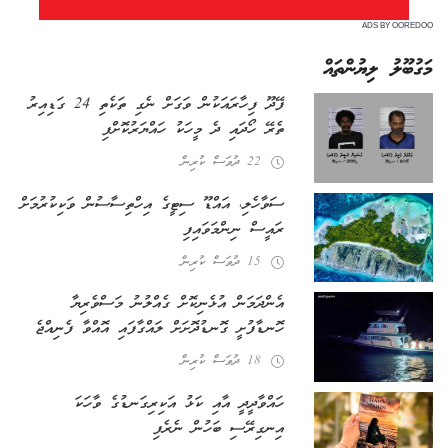
ADS BY OOREDOO
މަގުބޫލު ލިޔުންތައް
ފޭދޫ ފިހާރައަކުން ވަގަށް ނެގި ތަކެތި 24 ގަޑިއިރު
ތެރޭ ހޯދައި ދެ މީހަކު ހައްޔަރުކޮށްފި
22 ދުވަސް ކުރިން
ސަވާހެލި، އައްޑޫ ސިޓީގެ އިހްތިސާސުން ވަކިކުރުމަށް
ރައީސް ނިންމަވައިފި
15 ދުވަސް ކުރިން
އެންދަމަން އުޅެނިކޮށް ގެއްލުނު މަސްވެރިޔާ
ހޮނޑާފުށީ ގޮނޑުދޮށަށް ލައްގާފައި އޮއްވާ ފެނިއްޖެ
18 ދުވަސް ކުރިން
ހައްވާދީދީ އާއި ކަޅު އަކިރިގަނޑުގެ ވާހަކަ
އިނގިރޭސި ބަހުން ނެރެފި