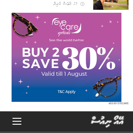
25 ދުވަސް ކުރިން
ADS BY EYECARE