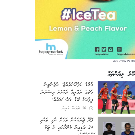
ADS BY HAPPY MA
ބޫލު ލިޔުންތައް
ވޯލްޑް ކަޕް ހޫނުވެއްޖެ: އާޖެންޓީނާ
މެޗުގެ ރެފްރީއާ ދެކޮޅަށް މިސްރުން
ފީފާއަށް ބޮޑު މައްސަލައެއް!
30 ދުވަސް ކުރިން
ފޭދޫ ފިހާރައަކުން ވަގަށް ނެގި ތަކެތި
24 ގަޑިއިރު ތެރޭ ހޯދައި ދެ މީހަކު