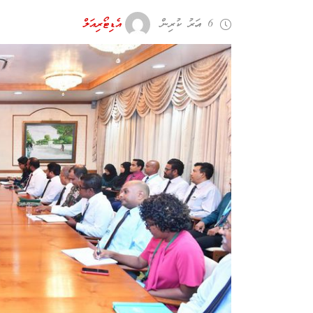
6 އަހރު ކުރިން
އެޑިޓޯރިއަލް