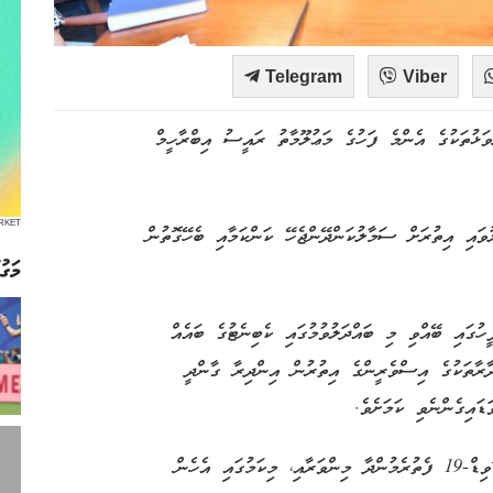
Telegram
Viber
 ފިޔަވަޅުތަކުގެ އެންމެ ފަހުގެ މަޢުލޫމާތު ރައީސު އިބްރާހީމް
RKET
ައި އިތުރަށް ސަމާލުކަންދޭންޖެހޭ ކަންކަމާއި ބެހޭގޮތުން
މަގު
ުގައި ބޭއްވި މި ބައްދަލުވުމުގައި ކެބިނެޓުގެ ބައެއް
ދާރާތަކުގެ އިސްވެރީންގެ އިތުރުން އިންދިރާ ގާންދީ
ައިގެންނެވި ކަމަށެވެ.
މި ބައްދަލުކުރެއްވުމުގައި، ދުނިޔޭގެ އެކި ކަންކޮޅުތަކުގައި ކޮވިޑް-19 ފެތުރެމުންދާ މިންވަރާއި، މިކަމުގައި އެހެން