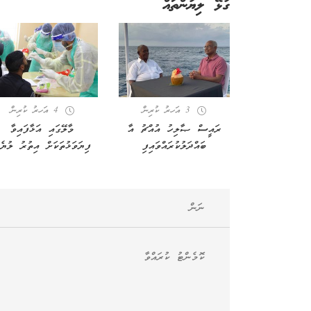
ގުޅޭ ލިޔުންތައް
3 އަހރު ކުރިން
4 އަހރު ކުރިން
ރައީސް ޞާލިހު އުއްޗު އާ
މާލޭގައި އަޅާފައިވާ
ބައްދަލުކުރައްވައިފި
ފިޔަވަޅުތަކަށް އިތުރު ލުޔެއ