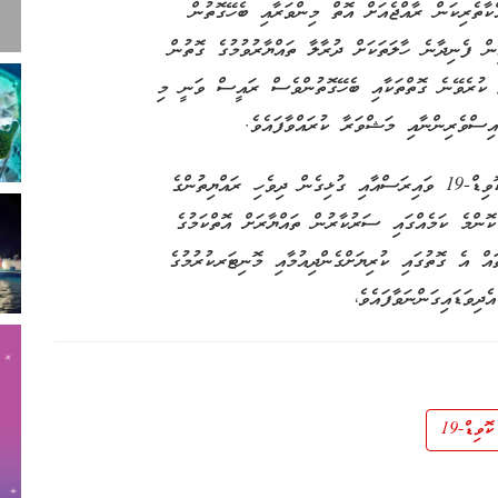
ްކާތެރިކަން ރާއްޖެއަށް އޮތް މިންވަރާއި ބެހޭގޮތުން
ް ފެނިދާނެ ހާލަތަކަށް ދުރާލާ ތައްޔާރުވުމުގެ ގޮތުން
ދަ ކުރެވޭނެ ގޮތްތަކާއި ބެހޭގޮތުންވެސް ރައީސް ވަނީ މި
 އިސްވެރިންނާއި މަޝްވަރާ ކުރައްވާފައެވެ.
އިއްޔެގެ ބައްދަލުވުމުގައި ރައީސް ދެއްކެވި ވާހަކަފުޅުގައި، ކޮވިޑް-19 ވައިރަސްއާއި ގުޅިގެން ދިވެހި ރައްޔިތުންގެ
ޮންމެ ކަމެއްގައި ސަރުކާރުން ތައްޔާރަށް އޮތްކަމުގެ
ައް އެ ގޮތުގައި ކުރިޔަށްގެންދިއުމާއި މޮނިޓަރކުރުމުގެ
ިވަޑައިގަންނަވާފައެވެ،
ކޮވިޑް-19