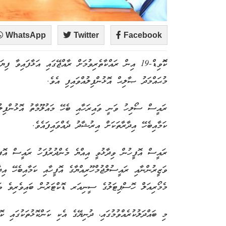
WhatsApp
Twitter
Facebook
ކޮޮވިޑް-19 އިން ރައްކާތެރިވުމަށް ރާއްޖޭގައި އަޅާފައިވާ
މުޙައްމަދު ޞާލިޙް އޮޅުންފިލުއްވައިފި އެވެ.
ރައީސް ސޯލިހު ވަނީ ވައިރަހާއި ބެހޭ މައުލޫމާތު އޮޅުންފިލުވ
ކަމާއިބެހޭ އިދާރާތަކަށް އިރުޝާދު ދެއްވައިފައެވެ.
ރައީސް އޮފީހުން ވިދާޅުވީ އިއްޔެ މެންދުރުފަހު ރައީސް އޮފީހ
ވަޒީރުންނާއި ރައީސުލްޖުމްހޫރިއްޔާގެ އޮފީހާއި ކަމާއިބެހޭ އި
މެމޯރިއަލް ހޮސްޕިޓަލުގެ ސީނިއަރ ޑޮކްޓަރުން ބައިވެރިވެ ވަޑ