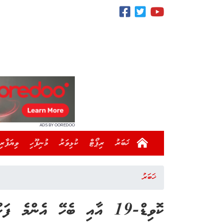
ADS BY OOREDOO
ޚަބަރު
ރިޕޯޓް
ކުޅިވަރު
މުނިފޫހި
ވިޔަފާރި
ޚަބަރު
ކޮވިޑް-19 އާއި ބެހޭ އެންމެ ފަހުގެ މައުލޫމާތު ރައީސް އޮޅުންފިލުވައިފި