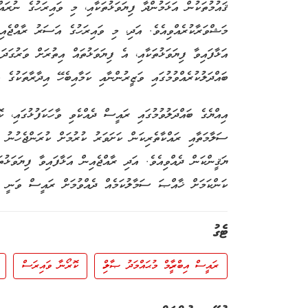
ޤައުމުތަކުން އަޅަމުންދާ ފިޔަވަޅުތަކާއި، މި ވައިރަހުގެ ނުރައ
މަޝްވަރާކުރެއްވިއެވެ. އަދި، މި ވައިރަހުގެ އަސަރު ރާއްޖެއިނ
އަޅާފައިވާ ފިޔަވަޅުތަކާއި، އެ ފިޔަވަޅުތައް އިތުރަށް ވަރުގަ
ބައްދަލުކުރެއްވުމުގައި ވަޒީރުންނާއި ކަމާއިބެހޭ އިދާރާތަކުގެ
ސަލާމަތާއި ރައްކާތެރިކަން ކަށަވަރު ކުރުމަށް ކުރަންޖެހުނު ކ
ޔަޤީންކަން ދެއްވިއެވެ. އަދި ރާއްޖެއިން އަޅާފައިވާ ފިޔަވަޅުތ
ކަންކަމަށް ޚާއްޞަ ސަމާލުކަމެއް ދެއްވުމަށް ރައީސް ވަނީ އެދ
ޓެގު
ރައީސް އިބްރާހީމް މުޙައްމަދު ޞާލިހް
ކޮރޯނާ ވައިރަސް