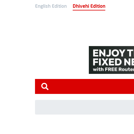
English Edition
Dhivehi Edition
