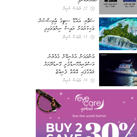
ހައްޔަރުކޮށްފި
22 ދުވަސް ކުރިން
ސަވާހެލި، އައްޑޫ ސިޓީގެ އިހްތިސާސުން
ވަކިކުރުމަށް ރައީސް ނިންމަވައިފި
15 ދުވަސް ކުރިން
އެންދަމަން އުޅެނިކޮށް ގެއްލުނު
މަސްވެރިޔާ ހޮނޑާފުށީ ގޮނޑުދޮށަށް
ލައްގާފައި އޮއްވާ ފެނިއްޖެ
18 ދުވަސް ކުރިން