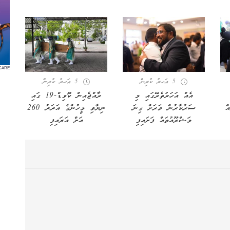
CARE
5 އަހރު ކުރިން
5 އަހރު ކުރިން
އެއް އަހަރުތެރޭގައި މި
ރާއްޖެއިން ކޮވިޑް-19 ގައި
ް
ސަރުކާރުން ވަރަށް ގިނަ
ނިޔާވި މީހުންގެ އަދަދު 260
މަޝްރޫއުތައް ފަށައިފި
އަށް އަރައިފި