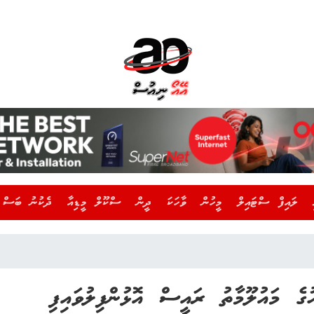
ލައިފް ސްޓައިލް
މީހުން
ވާހަކަ
ދީން
ސްކޫލް މީޑިއާ
ދެކުނު ބަސް