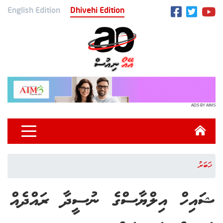
English Edition
Dhivehi Edition
ADS BY AIMS
ޚަބަރު
ޝައިހް އިލްޔާސްގެ ނުސީދާ ރައްދެއް