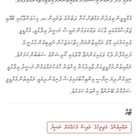
ކަމާއި މެދު ފުންކޮށް ވިސްނުމަށް ރައްޔިތުންނަށް އިލްތިމާޒްކުރައްވާފައެވެ.
އެމްޑީޕީން ތިލަދުން މައްޗަށް ކުރާ ދަތުރުގެ ތެރެއިން ހއ. އިހަވަންދޫގައި ބޭއްވި
ޖަލްސާއެއްގައި ވާހަކަ ދައްކަވަމުން ރައީސް ނަޝީދު ވިދާޅުވީ، އެމްޑީޕީ
ވެރިކަމުގައި އޮވެ ރައްޔިތުންނަށް ހިތްހަމަޖެހުން ނުލިބިގެން އުޅެނީ އެ
މަނިކުފާނު ދެކެ ވަޑައިގަންނަވާ ގޮތުގައި ކޯލިޝަންގެ ސަބަބުން ކަމަށެވެ.
ރައްޔިތުން އެމްޑީޕީއަށް ތާއިދުކުރާ މިންވަރު ހާމަކުރައްވަމުން ނަޝީދު ވިދާޅުވީ
ނިމިގެން ދިޔަ ރިޔާސީ އިންތިހާބުގައިވެސް ފެނިގެން ދިޔައީ ރައްޔިތުން އެމްޑީޕީ
ސަރުކާރު ބޭނުންވާ މިންވަރު ކަމަށެވެ.
ޓެގު
ރައްޔިތުންގެ މަޖިލީހުގެ ރައީސް މުހައްމަދު ނަޝީދު