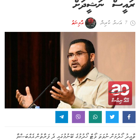
ރައީސް ނަޝީދަށް
7 އަހރު ކުރިން
އާމިނަތު
ތާއީދު ހޯދުމަށް ނުވަތަ ވޯޓް ހޯދުމުގެ ބޭނުމުގައި ދެ ފަރާތުން އެއްބަސްވާ