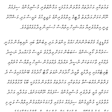
ވައުތަކާއި އަހުދުތައް އުވާލަން އުޅުމަކީ އަމާނާތްތެރި މުސްލިމުންގެ ސިފައެއް
ނޫން ކަމަށް އަދާލަތު ޕާޓީގެ އިލްމުވެރިންގެ މަޖިލީހުގެ ރައީސް އަދި މަޝްހޫރު
ދީނީ އިލްމުވެރިޔާ އައްޝައިހް އިލްޔާސް ހުސައިން ވިދާޅުވެއްޖެއެވެ.
އެމްޑީޕީގެ މެމްބަރުންނަށް ހައްގު މިންވަރު އަދި ލިބެންވާ ބައި ނުލިބިގެން އުޅެނީ
ސަރުކާރު ކޯލިޝަންގެ ސަބަބުން ކަމަށް ވިދާޅުވެ ރައީސް މުހައްމދު ނަޝީދު
ދެއްކެވި ވާހަކަތަކަށް ނުސީދާ ރައްދެއް ދެއްވަމުން ޝައިހް އިލްޔާސް ކުރެއްވި
ޓުވިޓެއްގައި ވިދާޅުވީ ތާއީދު ހޯދުމަށް ނުވަތަ ވޯޓް ހޯދުމުގެ ބޭނުމުގައިވެސް ދެ
ފަރާތުން އެއްބަސްވާ ވައުތަކާއި އަހުދުތައް އުވާލަން އުޅުމަކީ ބޮޑު އޮޅުވާލުމެއް
ކަމަށާއި އެއީ ތެދުވެރި މުސްލިމުންގެ ސުފައެއް ނޫންކަމަށެވެ، ވައުދާއި އަހުދު
އުވާލުމަކީ މުނާފިގުންގެ ސިފައެއް ކަމުގައި ފާހަގަކުރައްވަމުން އިލްޔާސް ވަނީ މި