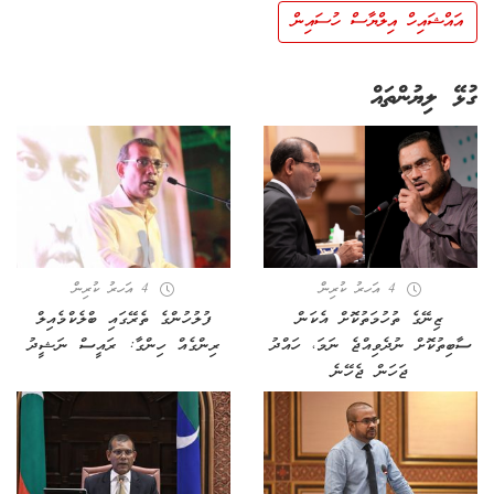
އައްޝައިހް އިލްޔާސް ހުސައިން
ގުޅޭ ލިޔުންތައް
4 އަހރު ކުރިން
4 އަހރު ކުރިން
ޒިނޭގެ ތުހުމަތުކޮށް އެކަން
ފުލުހުންގެ ތެރޭގައި ބްލެކްމެއިލް
ސާބިތުކޮށް ނުދެވިއްޖެ ނަމަ، ހައްދު
ރިންގެއް ހިންގާ: ރައީސް ނަޝީދު
ޖަހަން ޖެހޭނެ