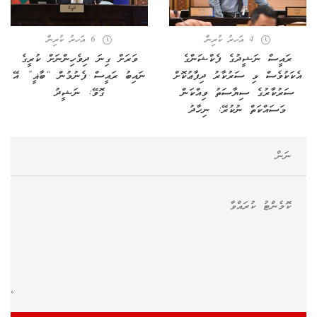
4 އަހރު ކުރިން
6 އަހރު ކުރިން
ރައީސް ނަޝީދުގެ ފެކްޝަންގެ
ވަރަށް ގިނަ ދިވެހިންނަށް ކުރީގެ
އެކަކުވެސް މި ސަރުކާރު ދިފާޢުކޮށް
ނައިބު ރައީސް ފެނުމުން “ބާޣީ” އޭ
ސަރުކާރުގެ ސިޔާސަތު ވިއްކަން
ގޮވޭ: ނަޝީދު
މަސައްކަތް ނުކުރޭ: ނިހާދު