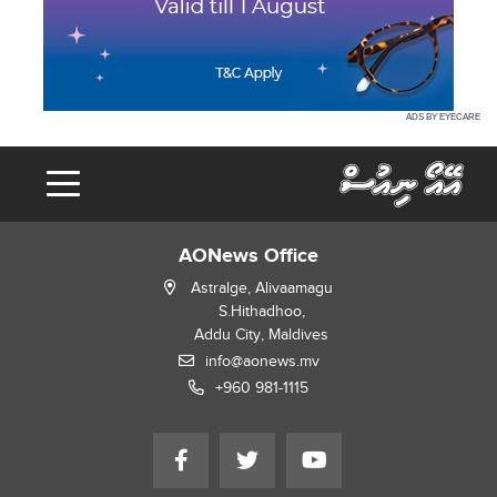
ADS BY EYECARE
AONews Office
Astralge, Alivaamagu
S.Hithadhoo,
Addu City, Maldives
info@aonews.mv
+960 981-1115