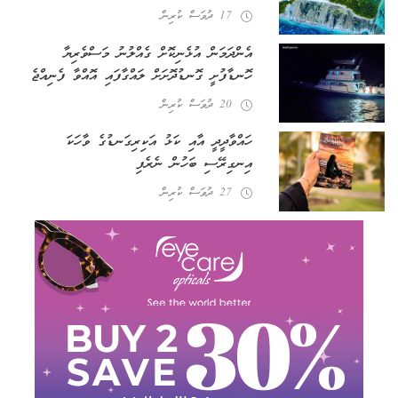
17 ދުވަސް ކުރިން
އެންދަމަން އުޅެނިކޮށް ގެއްލުނު މަސްވެރިޔާ
ހޮނޑާފުށީ ގޮނޑުދޮށަށް ލައްގާފައި އޮއްވާ ފެނިއްޖެ
20 ދުވަސް ކުރިން
ހައްވާދީދީ އާއި ކަޅު އަކިރިގަނޑުގެ ވާހަކަ
އިނގިރޭސި ބަހުން ނެރެފި
27 ދުވަސް ކުރިން