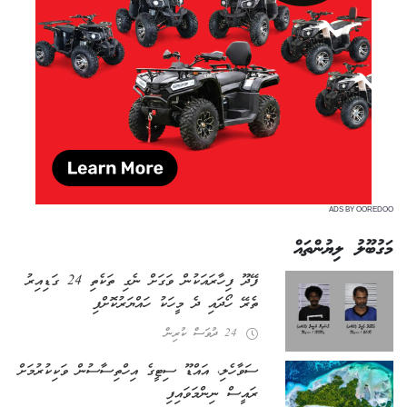
ADS BY OOREDOO
މަގުބޫލު ލިޔުންތައް
ފޭދޫ ފިހާރައަކުން ވަގަށް ނެގި ތަކެތި 24 ގަޑިއިރު
ތެރޭ ހޯދައި ދެ މީހަކު ހައްޔަރުކޮށްފި
24 ދުވަސް ކުރިން
ސަވާހެލި، އައްޑޫ ސިޓީގެ އިހްތިސާސުން ވަކިކުރުމަށް
ރައީސް ނިންމަވައިފި