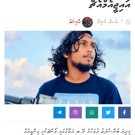
އައިޖީއެމްއެޗް
7 އަހރު ކުރިން
އާމިނަތު
މިދިޔަ ބުރާސްފަތު ދުވަހުގެ ރޭ ބ. އަތޮޅުގައި ލޯންޗަކާއި ޑިންގީއެއް