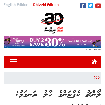
English Edition
Dhivehi Edition
ADS BY EYECARE
ޚަބަރު
ލޯންޗު ކެޕްޓަންގެ ހާލު ރަނގަޅު: