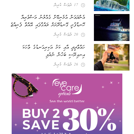
17 ދުވަސް ކުރިން
އެންދަމަން އުޅެނިކޮށް ގެއްލުނު މަސްވެރިޔާ
ހޮނޑާފުށީ ގޮނޑުދޮށަށް ލައްގާފައި އޮއްވާ ފެނިއްޖެ
20 ދުވަސް ކުރިން
ހައްވާދީދީ އާއި ކަޅު އަކިރިގަނޑުގެ ވާހަކަ
އިނގިރޭސި ބަހުން ނެރެފި
26 ދުވަސް ކުރިން