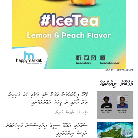
ADS BY HAPPY MARKET
މަގުބޫލު ލިޔުންތައް
ފޭދޫ ފިހާރައަކުން ވަގަށް ނެގި ތަކެތި 24 ގަޑިއިރު
ތެރޭ ހޯދައި ދެ މީހަކު ހައްޔަރުކޮށްފި
23 ދުވަސް ކުރިން
ސަވާހެލި، އައްޑޫ ސިޓީގެ އިހްތިސާސުން ވަކިކުރުމަށް
ރައީސް ނިންމަވައިފި