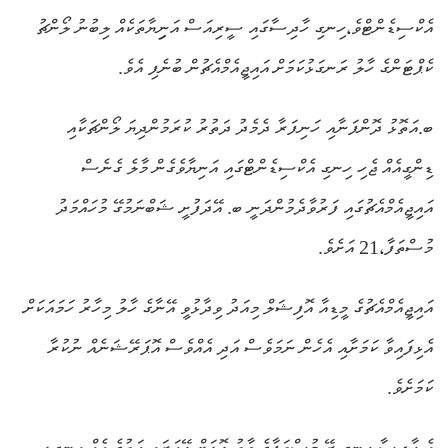
އެކްސިޑެންޓްވެ،ހިނގި ހާދިސާގައި ސީރިއަސް އަނިިޔާތަކެއް ލިބުނު ލޯންޗު
ކެޕްޓަންގެ ހާލު ރަނގަޅުކަމަށް އައިޖީއެމްއެޗުން ބުނެފި އެވެ.
ބ.އަތޮޅު ދޮންފަނާއި ހަނިފަރާ ދެމެދު ދަތުރު ކުރަމުންދިޔަ ލޯންޗަކާއި
ޑިންގީއެއް ޖެހި ހިނގި އެކްސިޑެންޓްގައި އަނިޔާވެގެން މާލެ ގެނެސް
އައިޖީއެމްއެޗުގައި ފަރުވާދެމުންދަނީ ބ. އޭދަފުށީ ޝަބްނަމުގޭ މުހައްމަދު
މުސްތަފާ،21 އަށެވެ.
އައިޖީއެމްއެޗުގެ މީޑިއާ އޮފިޝަލް މިއަދު ވިދާޅުވީ އޭނާގެ ހާލު މިހާރު ހަމައަކަށް
އެޅިފައިވާ ކަމަށާއި އެހެން ނަމަވެސް އަދި އެއްވެސް އޮޕަރޭޝަނެއް ނުކުރާ
ކަމަށެވެ.
އެ ހާދިސާ ހިނގި ރޭ މުސްތަފާގެ ވާތު ލޮލަށް ލޭއަރައި އަތުގެ އެއް އިނގިލި