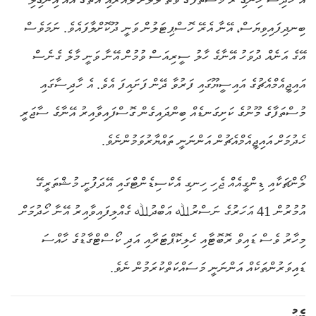
ބިނދިފައިވިޔަސް، އޭނާ އެރޭ ހޮސްޕިޓަލުން ވަނީ ދޫކޮށްލާފައެވެ. ނަމަވެސް
އޭގެ އަނެއް ދުވަހު އޭނާގެ ހާލު ސީރިއަސް ވުމުން އޭނާ ވަނީ މާލެ ގެނެސް
އައިޖީއެމްއެޗުގެ އައިސީޔޫގައި ފަރުވާ ދޭން ފަށައިފަ އެވެ. އެ ހާދިސާގައި
މުސްތަފާގެ މޫނުގެ ކަށިގަނޑެއް ބިންދައިގެން ގޮސްފައިވާއިރު އޭނާގެ ސާޖަރީ
ހެދުމަށް އައިޖީއެމްއެޗުން އަންނަނީ ތައްޔާރުވަމުންނެވެ.
ލޯންޗަކާއި ޑިންގީއެއް ޖެހި ހިނގި އެކްސިޑެންޓްގައި އޭދަފުށީ މުޝްތަރީގޭ
އުމުރުން 41 އަހަރުގެ ނަސްރުﷲ އަބްދުﷲ ގެއްލިފައިވާއިރު އޭނާ ހޯދުމަށް
މިހާރު ވެސް ޑައިވް ރޮބޮޓާއި ހެލިކޮޕްޓަރާއި އަދި ކޯސްޓްގާޑުގެ ހާއްސަ
ޑައިވަރުންތަކެއް އަންނަނީ މަސައްކަތްކުރަމުން ނެވެ.