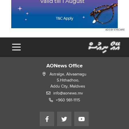
ADS BY EYECARE
AONews Office
Astralge, Alivaamagu
S.Hithadhoo,
Addu City, Maldives
info@aonews.mv
+960 981-1115