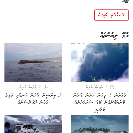
ޓެގު
ކަނޑުމަތީ ހާދިސާ
ގުޅޭ ލިޔުންތައް
1 ދުވަސް ކުރިން
7 ދުވަސް ކުރިން
ގެއްލުނު 3 މީހުން ހޯދަން ޑްރޯން
ދެ ބިދޭސީން ހޯދަން ކަނޑާއި ވައިގެ
ބޭނުންކޮށްގެން ބޮޑު ސަރަހައްދެއް
މަގުން އޮޕަރޭޝަނެއް
ބަލައިފި