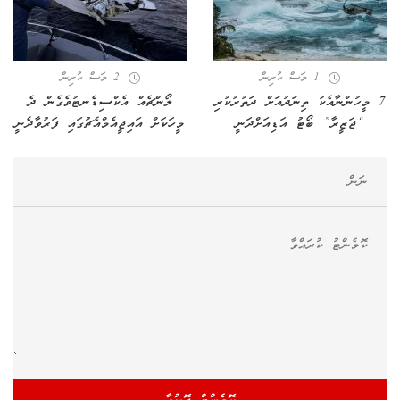
1 މަސް ކުރިން
2 މަސް ކުރިން
7 މީހުންނާއެކު ތިނަދުއަށް ދަތުރުކުރި
ލޯންޗެއް އެކްސިޑެނޓުވެގެން ދެ
“ޖަޒީރާ” ބޯޓު އަޑިއަށްދަނީ
މީހަކަށް އައިޖީއެމްއެޗުގައި ފަރުވާދެނީ