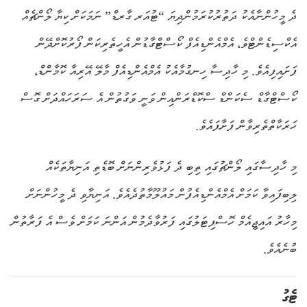
ދެ މީހުންނާއެކު ދަތުރުކުރަމުންދިޔަ “ޓުއަރ ގާރޑް” ނަމަކަށް ކިޔާ ލޯންޗެއް
އެކްސިޑެންޓްވެ، އެމްއެންޑިއެފް ކޯސްޓްގާޑުން އެހީތެރިކަން ފޯރުކޮށްދޭން
ފަށައިފިއެވެ. މި ހާދިސާ ހިނގުމާއެކު އެމްއެންޑިއެފް މާލޭ އޭރިއާ ކޮމާންޑް،
ކޯސްޓްގާޑް ސެކަންޑް ސްކޮޑްރަންއިން ވަނީ ވަގުތުން އެ ސަރަހައްދަށް ގޮސް
ހަރަކާތްތެރިވާން ފަށާފައެވެ.
މި ހާދިސާގައި ލޯންޗުގައި ތިބި ދެ ފަޅުވެރިންނަށް ބޮޑެތި އަނިޔާތަކެއް
ލިބިފައިވާ ކަމަށް އެމްއެންޑިއެފުން މައުލޫމާތުދެއެވެ. އަނިޔާވި ދެ މީހުންނަށް
މިހާރު އައިޖީއެމް ހޮސްޕިޓަލުގައި ފަރުވާދެމުން އަންނަ ކަމަށް ވެސް އެ ފަރާތުން
ބުނެއެވެ.
ޓެގު