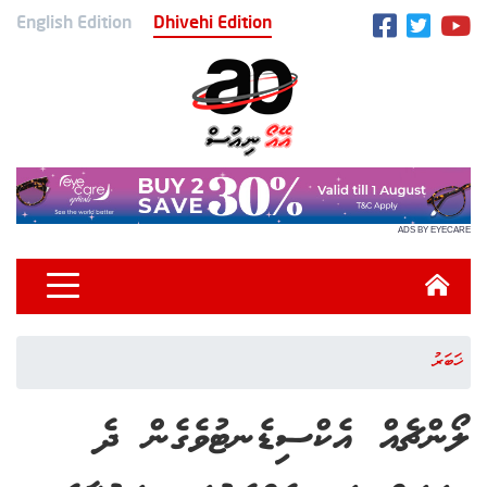
English Edition
Dhivehi Edition
ADS BY EYECARE
ޚަބަރު
ލޯންޗެއް އެކްސިޑެނޓުވެގެން ދެ