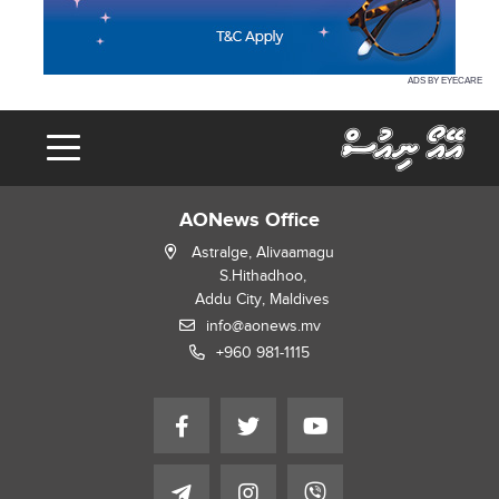
ADS BY EYECARE
AONews Office
Astralge, Alivaamagu
S.Hithadhoo,
Addu City, Maldives
info@aonews.mv
+960 981-1115