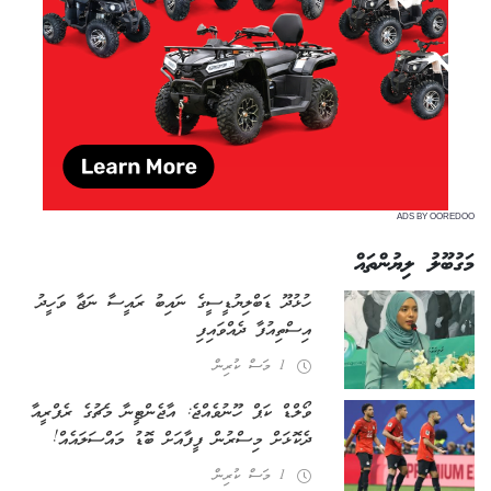
ADS BY OOREDOO
މަގުބޫލު ލިޔުންތައް
ހުޅުދޫ ޑަބްލިޔުޑީސީގެ ނައިބު ރައީސާ ނަޖާ ވަހީދު
އިސްތިއުފާ ދެއްވައިފި
1 މަސް ކުރިން
ވޯލްޑް ކަޕް ހޫނުވެއްޖެ: އާޖެންޓީނާ މެޗުގެ ރެފްރީއާ
ދެކޮޅަށް މިސްރުން ފީފާއަށް ބޮޑު މައްސަލައެއް!
1 މަސް ކުރިން