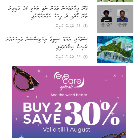
ފޭދޫ ފިހާރައަކުން ވަގަށް ނެގި ތަކެތި 24 ގަޑިއިރު
ތެރޭ ހޯދައި ދެ މީހަކު ހައްޔަރުކޮށްފި
23 ދުވަސް ކުރިން
ސަވާހެލި، އައްޑޫ ސިޓީގެ އިހްތިސާސުން ވަކިކުރުމަށް
ރައީސް ނިންމަވައިފި
17 ދުވަސް ކުރިން