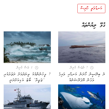
ކަނޑުމަތީ ހާދިސާ
ގުޅޭ ލިޔުންތައް
7 ދުވަސް ކުރިން
1 މަސް ކުރިން
ދެ ބިދޭސީން ހޯދަން ކަނޑާއި ވައިގެ
7 މީހުންނާއެކު ތިނަދުއަށް ދަތުރުކުރި
މަގުން އޮޕަރޭޝަނެއް
“ޖަޒީރާ” ބޯޓު އަޑިއަށްދަނީ