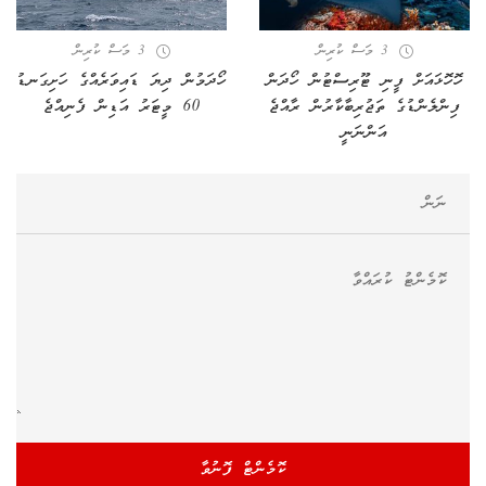
3 މަސް ކުރިން
3 މަސް ކުރިން
ހޮހޮޅައަށް ފީނި ޓޫރިސްޓުން ހޯދަން
ހޯދަމުން ދިޔަ ޑައިވަރެއްގެ ހަށިގަނޑު
ފިންލެންޑުގެ ތަޖުރިބާކާރުން ރާއްޖެ
60 މީޓަރު އަޑިން ފެނިއްޖެ
އަންނަނީ