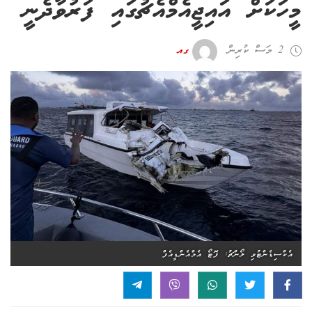
މީހަކަށް އައިޖީއެމްއެޗުގައި ފަރުވާދެނީ
2 މަސް ކުރިން
ގއ
އެކްސިޑެންޓުވި ލޯންޗު: ފޮޓޯ އެމްއެންޑީއެފް