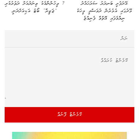
އޭދަފުށީ ބަނދަރު ސަރަހައްދު
7 މީހުންނާއެކު ތިނަދުއަށް ދަތުރުކުރި
މޫދުގައި އުމުރުން ދުވަސްވީ މީހަކު
“ޖަޒީރާ” ބޯޓު އަޑިއަށްދަނީ
ނިޔާވެފައި އޮތްވާ ފެނިއްޖެ