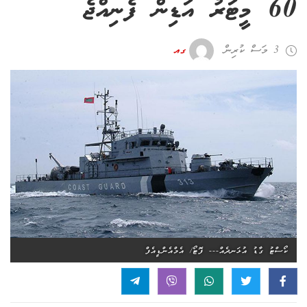
60 މީޓަރު އަޑިން ފެނިއްޖެ
3 މަސް ކުރިން
ގއ
ކޯސްޓު ގާޑު އުޅަނދެއް--- ފޮޓޯ/ އެމްއެންޑީއެފް