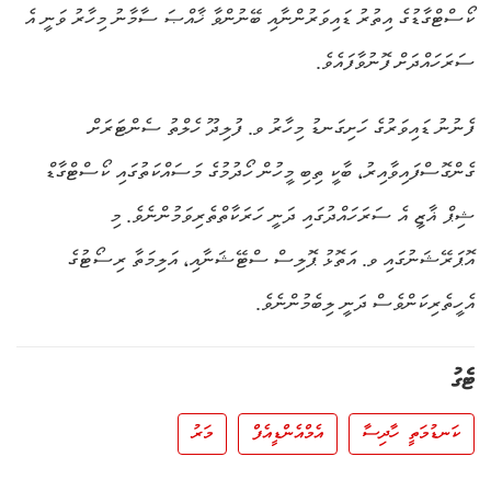
ކޯސްޓްގާޑުގެ އިތުރު ޑައިވަރުންނާއި ބޭނުންވާ ޚާއްޞަ ސާމާނު މިހާރު ވަނީ އެ
ސަރަހައްދަށް ފޮނުވާފައެވެ.
ފެނުނު ޑައިވަރުގެ ހަށިގަނޑު މިހާރު ވ. ފުލިދޫ ހެލްތު ސެންޓަރަށް
ގެންގޮސްފައިވާއިރު، ބާކީ ތިބި މީހުން ހޯދުމުގެ މަސައްކަތުގައި ކޯސްޓްގާޑް
ޝިޕް ޣާޒީ އެ ސަރަހައްދުގައި ދަނީ ހަރަކާތްތެރިވަމުންނެވެ. މި
އޮޕަރޭޝަނުގައި ވ. އަތޮޅު ޕޮލިސް ސްޓޭޝަނާއި، އަލިމަތާ ރިސޯޓުގެ
އެހީތެރިކަންވެސް ދަނީ ލިބެމުންނެވެ.
ޓެގު
ކަނޑުމަތީ ހާދިސާ
އެމްއެންޑީއެފް
މަރު