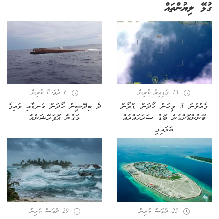
ގުޅޭ ލިޔުންތައް
13 ގަޑިއިރު ކުރިން
6 ދުވަސް ކުރިން
ގެއްލުނު 3 މީހުން ހޯދަން ޑްރޯން
ދެ ބިދޭސީން ހޯދަން ކަނޑާއި ވައިގެ
ބޭނުންކޮށްގެން ބޮޑު ސަރަހައްދެއް
މަގުން އޮޕަރޭޝަނެއް
ބަލައިފި
25 ދުވަސް ކުރިން
29 ދުވަސް ކުރިން