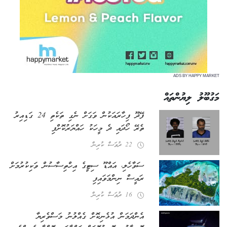
ADS BY HAPPY MARKET
މަގުބޫލު ލިޔުންތައް
ފޭދޫ ފިހާރައަކުން ވަގަށް ނެގި ތަކެތި 24 ގަޑިއިރު
ތެރޭ ހޯދައި ދެ މީހަކު ހައްޔަރުކޮށްފި
22 ދުވަސް ކުރިން
ސަވާހެލި، އައްޑޫ ސިޓީގެ އިހްތިސާސުން ވަކިކުރުމަށް
ރައީސް ނިންމަވައިފި
16 ދުވަސް ކުރިން
އެންދަމަން އުޅެނިކޮށް ގެއްލުނު މަސްވެރިޔާ