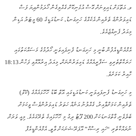
ވ. އަތޮޅަށް ޑައިވިނަށް ގޮސް އުޅެނިކޮށް ގެއްލިގެން ހޯދަމުންދިޔަ ފަސް
ޑައިވަރުންގެ ތެރެއިން އެކެއްގެ ހަށިގަނޑު، ކަނޑުއަޑީގެ 60 މީޓަރު އަޑިން
މިއަދު ފެނިއްޖެއެވެ.
އެމްއެންޑީއެފުން ބުނީ މި ހަށިގަނޑު ފެނިފައިވަނީ ހޯދުމުގެ މަސައްކަތުގައި
ހަރަކާތްތެރިވި ސަފާރީއެއްގެ ޑައިވަރުންނަށް، މިއަދު އިރުއޮއްވި ފަހުން 18:13
ހާއިރު ކަމަށެވެ.
މި ހަށިގަނޑު ފެނިފައިވަނީ ކަނޑުއަޑީގައި އޮތް ބޮޑު ހޮހޮޅައެއްގެ (ކޭވް)
ތެރެއިން ކަމަށްވާއިރު، ގެއްލުނު އަނެއް ހަތަރު ޑައިވަރުންވެސް ވީކަމަށް
ބެލެވެނީ ގާތްގަނޑަކަށް 200 ފޫޓު ދިގު މި ހޮހޮޅައިގެ ތެރޭގައެވެ. މިއީ ވަރަށް
ނުރައްކާތެރި “ހައި ރިސްކް” އޮޕަރޭޝަނަކަށް ވާތީ، އެމްއެންޑީއެފް