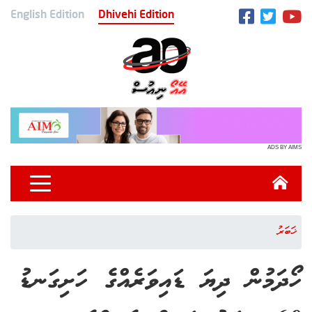
English Edition
Dhivehi Edition
ADS BY AIMS
ޚަބަރު
ހޯދަމުން ދިޔަ ޑައިވަރެއްގެ ހަށިގަނޑު