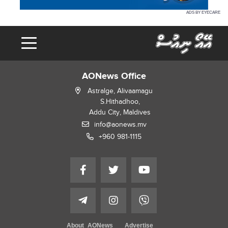
ADS BY EYECARE
AONews Office
Astralge, Alivaamagu
S.Hithadhoo,
Addu City, Maldives
info@aonews.mv
+960 981-1115
About AONews
Advertise