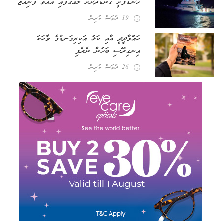
ހޮނޑާފުށީ ގޮނޑުދޮށަށް ލައްގާފައި އޮއްވާ ފެނިއްޖެ
19 ދުވަސް ކުރިން
ހައްވާދީދީ އާއި ކަޅު އަކިރިގަނޑުގެ ވާހަކަ
އިނގިރޭސި ބަހުން ނެރެފި
26 ދުވަސް ކުރިން