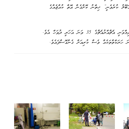
ަބޫލު ކުރެވެނީ” ޚިތާނު ކޮށްގެން އޮތް ކުއްޖެއްގެ
ޚިތާނީ ކޭމްޕް އިއްޔެ ރަސްމީކޮށް ފެށުނު އިރު އެދުވަސް ދިމާވަނީ އެޗްއާރުއެޗްގެ 35 ވަނަ އަހަރީ ދުވަހާ އެވެ.
ަ ހަރަކާތްތަކެއް ވެސް ކުރިއަށް ގެންގޮސްފައެވެ.