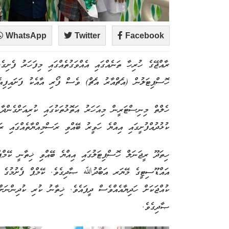
WhatsApp
Twitter
Facebook
ރާއްޖޭގެ ހުރިހާ ތަނެއްގައި އެއްވަގުތެއްގައި މިފަހަރު ފެށިގ
ހޮސްޕިޓަލުން (އެޗްއާރު އެޗް) ވެސް ފޯރި އާއެކު ފަށައިފިއެ
ހެލްތް މިނިސްޓަރީން މިއަހަރު އަތޮޅުތަކުގައި ކުރިއަށްގެންދ
ކުޅުދުއްފުށީގައި އިއްޔެ ހަވީރު ބޭއްވި ރަސްމިއްޔާތެއްގައި 
ހިތަދޫ ރީޖަނަލް ހޮސްޕިޓަލުގައި އިއްޔެ ބޭއްވި ޚިތާނީ ކޭމްޕް
އައްޑޫސިޓީގެ މޭޔަރ އަބްދުﷲ ޞާދިގެވެ. ކޭމްޕް ފެށުމުގެ ރ
ކުއްޖަކަށް ހަދިޔާއެއްވެސް ދީފައެވެ. ޚިތާނު ކުރި ކުދިންނަ
ޞާދިގެވެ.