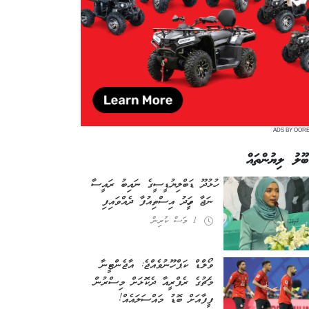
ADS BY OOR
ބޫލު ލިޔުންތައް
ހުޅުދޫ ޑަބްލިޔުޑީސީގެ ނައިބު ރައީސާ
ނަޖާ ވަހީދު އިސްތިއުފާ ދެއްވައިފި
1 މަސް ކުރިން
ވޯލްޑް ކަޕް ހޫނުވެއްޖެ: އާޖެންޓީނާ
މެޗުގެ ރެފްރީއާ ދެކޮޅަށް މިސްރުން
ފީފާއަށް ބޮޑު މައްސަލައެއް!