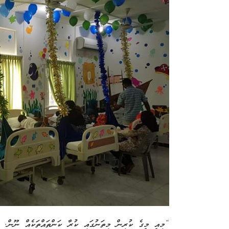
“މިއީ މީގެ ކުރިން މިތަނުގައި ކުރާ ކަންތައްތަކެއް ނޫން. 