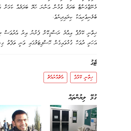
މެނޭޖްމަންޓް ބަދަލު ވުމުން އަންނަ ހެޔޮ ބަދަލެއް ކަަމަށް ގ
ބެލެނިވެރިއަކު ކިޔައިދިނެވެ.
އަހަރީ ދުވަހާ ގުޅުވައިގެން ހޮސްޕިޓަލުގައި ވަނީ ތަފާތު ގިނ
ޓެގު
ޚިތާނީ ކޭމްޕް
އެޗްއާރުއެޗް
ގުޅޭ ލިޔުންތައް