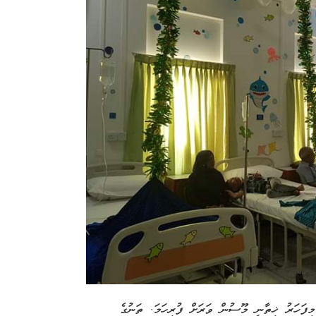
މިފަހަރު ޚިތާނީ މޫސުން ވަރަށް ފުރިހަމަ. ތަނުގެ