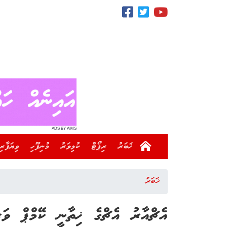
ADS BY AIMS
ޚަބަރު
ރިޕޯޓް
ކުޅިވަރު
މުނިފޫހި
ވިޔަފާރި
ޚަބަރު
އެޗްއާރު އެޗްގެ ޚިތާނީ ކޭމްޕް ވަ