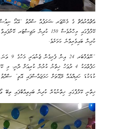
އެޗްއާރުއެޗް ގެ މެނޭޖަރ ޝަރަފުއް ސާދާތު “އޭއޯ ނިއުސް” އ
ކުދިން ބައިވެރިވާނެ ކަމަށެވެ.
“ނޮވެމްބަރ 24
ހަފްތާއަކު 4 ދުވަހު ޚިތާނު ކުރުން ކުރިއަށް ދާނީ. މ
ކުޑަކުޑަ ހަދިޔާއެއް ދޭގޮތަށް ހަމަޖައްސާފައި އޮތީ” ސާދާތު ވ
ޚިތާނީ ކޭމްޕްގައި ޚިތާނުކުރާ ކުދިން ބައިތިއްބާފައި ތިބޭ ވޯ