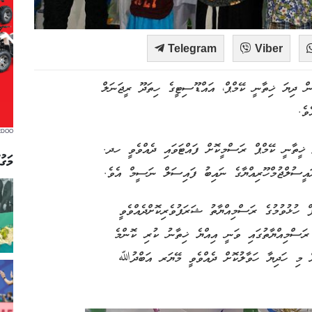
Telegram
Viber
ެން ދިޔަ ޚިތާނީ ކޭމްޕް، އައްޑޫސިޓީގެ ހިތަދޫ ރީޖަނަލް
ވެ.
EDOO
ާ ޚީތާނީ ކޭމްޕް ރަސްމީކޮށް ފައްޓަވައި ދެއްވެވީ ހދ.
މަގު
ރައީސުލްޖުމްހޫރިއްޔާގެ ނައިބު ފައިސަލް ނަސީމް އެވެ.
 ހުޅުވުމުގެ ރަސްމިއްޔާތު ޝަރަފުވެރިކޮށްދެއްވެވީ
ަސްމިއްޔާތުގައި ވަނީ އިއްޔެ ޚިތާނު ކުރި ކޮންމެ
ށް މި ހަދިޔާ ހަވާލުކޮށް ދެއްވެވީ މޭޔަރ އަބްދުﷲ