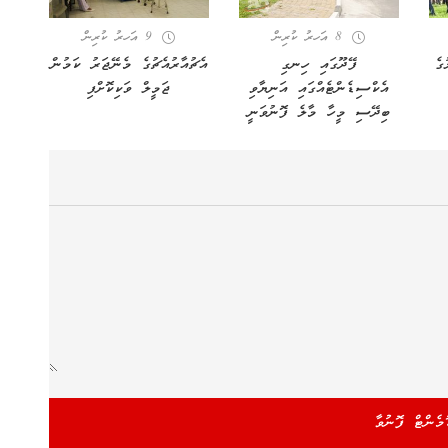
8 އަހރު ކުރިން
9 އަހރު ކުރިން
ގެ
ފޭދޫގައި ހިނގި
އެޗުއާރުއެޗުގެ މެނޭޖަރު ކަމުން
އެކްސިޑެންޓެއްގައި އަނިޔާވި
ޖަމީލް ވަކިކޮށްފި
ބިދޭސި މީހާ މާލެ ފޮނުވަނީ