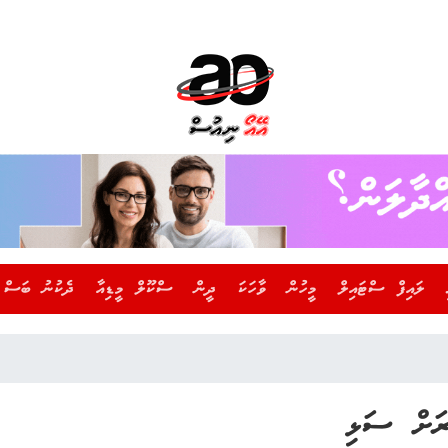
ލައިފް ސްޓައިލް
މީހުން
ވާހަކަ
ދީން
ސްކޫލް މީޑިއާ
ދެކުނު ބަސް
ރަށް ސަޅި