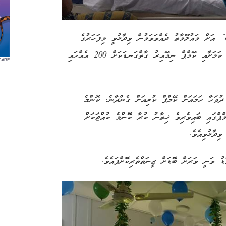
ަށް މައުލޫމާތު ދެއްވަވަމުން ވިދާޅުވީ މިފަހަރުގެ
ކޭމްޕްގައި މިހާރުވެސް 150 ކުދިން ރަޖިސްޓަރ ކޮށްފައިވާ ކަމަށާއި ކޭމްޕް ނިމޭއިރު ގާތްގަނޑަކަށް 200 އެއްހައި
CARE
 އިން ފެށިގެން ޖެނުއަރީ މަހުގެ 9 ވަނަ ދުވަހާ ހަމައަށް ކޭމްޕް ކުރިއަށް ގެންދާނެ. ކޮންމެ
ި ކޭމްޕްގައި ބައިވެރިވެ ޚިތާނު ކުރާ ކޮންމެ ކުއްޖަކަށް
ިދާޅުވިއެވެ.
ޑު ވަނީ ވަރަށް ބޮޑަށް ޒީނަތްތެރިކޮށްފައެވެ.