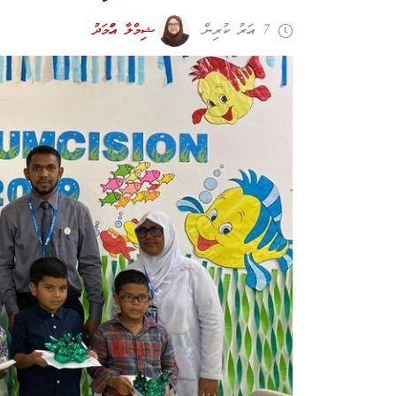
7 އަހރު ކުރިން
ޝިމްލާ އަހްމަދު