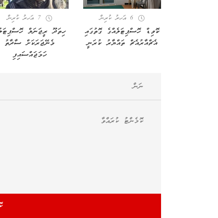
6 އަހރު ކުރިން
7 އަހރު ކުރިން
ކޮވިޑް ހޮސްޕިޓަލެއްގެ ގޮތުގައި
ހިތަދޫ ރީޖަނަލް ހޮސްޕިޓަލު
އެޗްއާރުއެޗް ތައްޔާރު ކުރަނީ
މެނޭޖަރަކަށް ސާދާތު
ހަމަޖައްސައިފި