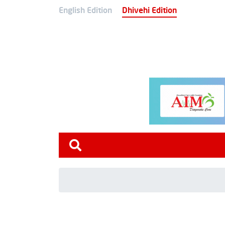
English Edition
Dhivehi Edition
