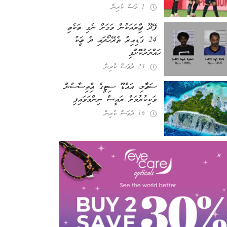
1 މަސް ކުރިން
ފޭދޫ ފިހާރައަކުން ވަގަށް ނެގި ތަކެތި
24 ގަޑިއިރު ތެރޭ ހޯދައި ދެ މީހަކު
ހައްޔަރުކޮށްފި
23 ދުވަސް ކުރިން
ސަވާހެލި، އައްޑޫ ސިޓީގެ އިހްތިސާސުން
ވަކިކުރުމަށް ރައީސް ނިންމަވައިފި
16 ދުވަސް ކުރިން