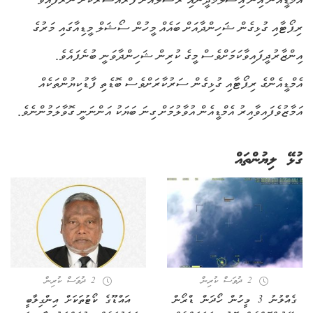
ރިޕޯޓާއި ގުޅިގެން ޝަހިންދާއަށް ބައެއް މީހުން ސޯޝަލް މީޑިއާގައި މަރުގެ
އިންޒާރުދީފައިވާކަމަށްވެސް މީގެ ކުރިން ޝަހިންދާވަނީ ބުނެފައެވެ.
އެމްޑީއެންގެ ރިޕޯޓާއި ގުޅިގެން ސަރުކާރަށްވެސް ބޮޑެތި ފާޑުކިޔުންތަކެއް
އަމާޒުވެފައިވާއިރު އެމްޑީއެން އުވާލުމަށް ގިނަ ބަޔަކު އަންނަނީ ގޮވާލަމުންނެވެ.
ގުޅޭ ލިޔުންތައް
2 ދުވަސް ކުރިން
2 ދުވަސް ކުރިން
ގެއްލުނު 3 މީހުން ހޯދަން ޑްރޯން
އައްޑޫގެ ކޯޓުތަކަށް އިންގިލާބީ