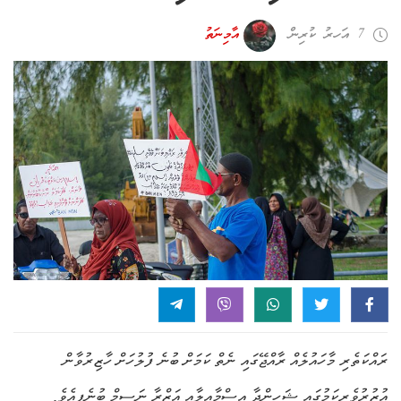
7 އަހރު ކުރިން
އާމިނަތު
ރައްކަތެރި މާހައުލެއް ރާއްޖޭގައި ނެތް ކަމަށް ބުނެ ފުލުހަށް ހާޒިރުވާން
އުޒުރުވެރިކަމުގައި ޝަހިންދާ އިސްމާއީލާއި އަޒްރާ ނަސީމް ބުނެފިއެވެ.