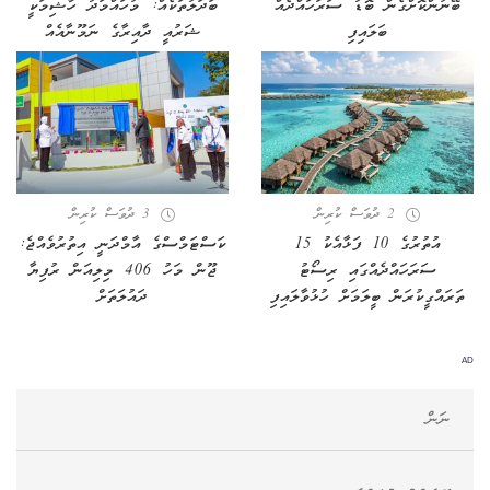
ބޭނުންކޮށްގެން ބޮޑު ސަރަހައްދެއް
ބަދަލުތަކެއް: މުހައްމަދު ހާޝިމަކީ
ބަލައިފި
ޝަރުއީ ދާއިރާގެ ނަމޫނާއެއް
2 ދުވަސް ކުރިން
3 ދުވަސް ކުރިން
އުތުރުގެ 10 ފަޅާއެކު 15
ކަސްޓަމްސްގެ އާމްދަނީ އިތުރުވެއްޖެ:
ސަރަހައްދެއްގައި ރިސޯޓު
ޖޫން މަހު 406 މިލިއަން ރުފިޔާ
ތަރައްގީކުރަން ބީލަމަށް ހުޅުވާލައިފި
ދައުލަތަށް
AD