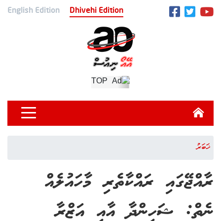
English Edition
Dhivehi Edition
ޚަބަރު
ރާއްޖޭގައި ރައްކާތެރި މާހައުލެއް
ނެތް: ޝަހިންދާ އާއި އަޒްރާ