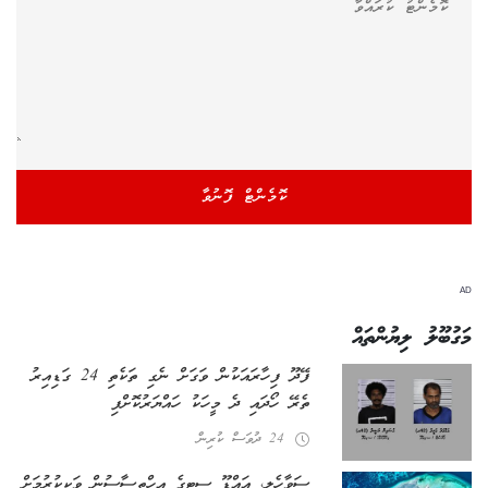
AD
މަގުބޫލު ލިޔުންތައް
ފޭދޫ ފިހާރައަކުން ވަގަށް ނެގި ތަކެތި 24 ގަޑިއިރު
ތެރޭ ހޯދައި ދެ މީހަކު ހައްޔަރުކޮށްފި
24 ދުވަސް ކުރިން
ސަވާހެލި، އައްޑޫ ސިޓީގެ އިހްތިސާސުން ވަކިކުރުމަށް