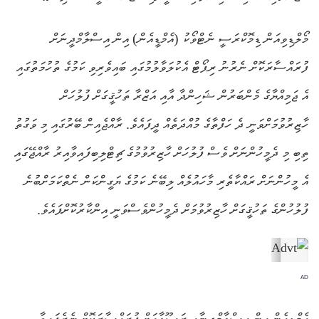
މޯލްޑިވިއަން ޑިމޮކްރަސީ ނެޓްވޯކު (އެމްޑީއެން) އިން އިސްލާމްދީނަށް
ފުރައްސާރަކޮށް ނެރުނު ރިޕޯޓް އެކުލަވާލުމުގައި ބައިވެރިވި ކަމުގެ ތުހުމަތުގައި
އެ ޖަމިއްޔާގެ މެންބަރުން ޝަހިންދާ އާއި އަޒްރާ ތަހުޤީގަށް ފުލުހަށް
ހާޒިރުވުމަށްވަނީ ދެ ހަފްތާގެ މުއްދަތެއް ދީފައެވެ. ރާއްޖެއިން ބޭރުގައި މި ވަގުތު
ތިބި މި ދެމީހުންނަށް ވެސް ފުލުހަށް ހާޒިރުވުމުގެ ޗިޓްލިބިފައިވާއިރު ރާއްޖޭގައި
އެ މީހުންނަށް ރައްކާތެރި މާހައުލެއް ލިބޭނެ ކަމުގެ ޔަގީންކަން ނެތްކަމަށްބުނެ
ފުލުހުންގެ ތަހުޤީގަށް ހާޒިރުވުމަށް ދެމީހުންވެސްވަނީ އިންކާރުކޮށްފައެވެ.
AD
އެމްޑީއެން އިން އިސްލާމްދީނާއި ރަސޫލާއަށް ފުރައްސާރަކޮށް ނެރެފައިވާ