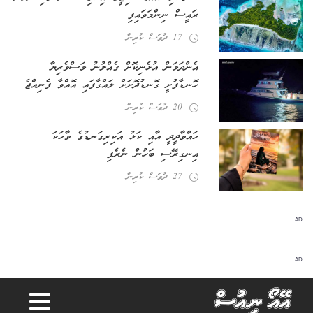
ރައީސް ނިންމަވައިފި
17 ދުވަސް ކުރިން
އެންދަމަން އުޅެނިކޮށް ގެއްލުނު މަސްވެރިޔާ
ހޮނޑާފުށީ ގޮނޑުދޮށަށް ލައްގާފައި އޮއްވާ ފެނިއްޖެ
20 ދުވަސް ކުރިން
ހައްވާދީދީ އާއި ކަޅު އަކިރިގަނޑުގެ ވާހަކަ
އިނގިރޭސި ބަހުން ނެރެފި
27 ދުވަސް ކުރިން
AD
AD