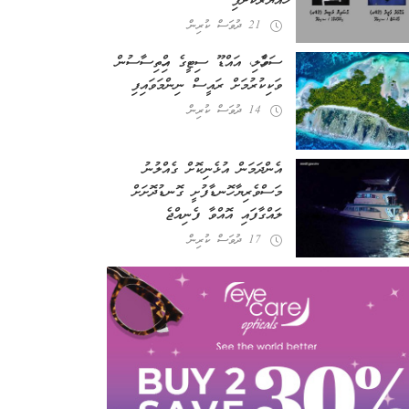
ހައްޔަރުކޮށްފި
21 ދުވަސް ކުރިން
ސަވާހެލި، އައްޑޫ ސިޓީގެ އިހްތިސާސުން
ވަކިކުރުމަށް ރައީސް ނިންމަވައިފި
14 ދުވަސް ކުރިން
އެންދަމަން އުޅެނިކޮށް ގެއްލުނު
މަސްވެރިޔާ ހޮނޑާފުށީ ގޮނޑުދޮށަށް
ލައްގާފައި އޮއްވާ ފެނިއްޖެ
17 ދުވަސް ކުރިން