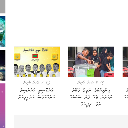
9 އަހރު ކުރިން
9 އަހރު ކުރިން
ު
އިންތިހާބުގެ ނަތީޖާ ގަބޫލު
އައްޑޫސިޓީ ކައުންސިލް
އް
ނުކުރަން ޖެހޭ ފަދަ ސަބަބެއް
އަނެއްކާވެސް އެމްޑީޕީއަށް
ނެތް- ޕީޕީއެމް