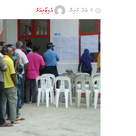
9 އަހރު ކުރިން
އެޑިޓޯރިއަލް