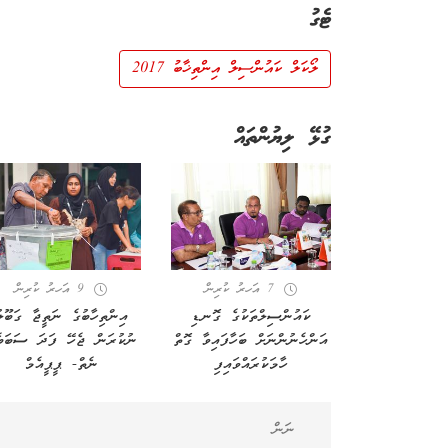
ޓެގު
ލޯކަލް ކައުންސިލް އިންތިޚާބު 2017
ގުޅޭ ލިޔުންތައް
7 އަހރު ކުރިން
9 އަހރު ކުރިން
ކައުންސިލްތަކުގެ ގޮނޑި
އިންތިހާބުގެ ނަތީޖާ ގަބޫލ
އަންހެނުންނަށް ބަހާފައިވާ ގޮތް
ނުކުރަން ޖެހޭ ފަދަ ސަބަބެ
ހާމަކުރައްވައިފި
ނެތް- ޕީޕީއެމް