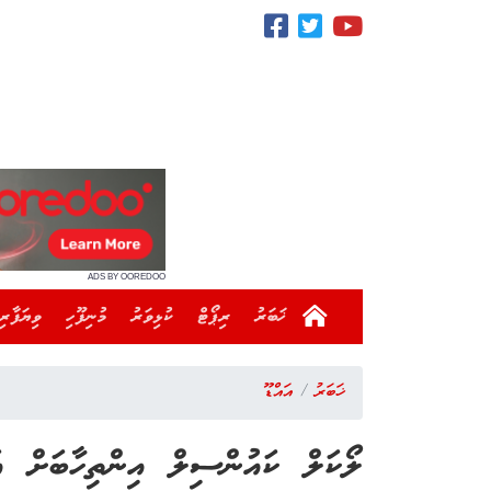
ADS BY OOREDOO
ޚަބަރު
ރިޕޯޓް
ކުޅިވަރު
މުނިފޫހި
ވިޔަފާރި
ޚަބަރު
އައްޑޫ
ލޯކަލް ކައުންސިލް އިންތިހާބަށް އައްޑޫގައި 