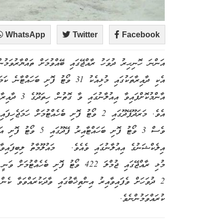
WhatsApp
Twitter
Facebook
އަންނަ ހޮނިހިރު ދުވަހު ރާއްޖޭގައި ބޭއްވުމަށް ތައްޔާރުވަމުނ
އެކި ދާއިރާތަކުގައި މުޅިއެކު 31 ވޯޓު
އިލެކްޝަނުގެ އިއުލާނުގައި ވެއެވެ. މައުލޫމާތު ލިބިފައިވާ ގ
މުޅި ރާއްޖޭގައި ޖުމްލަ 422 ވޯޓު ފޮށި ބެ
2 ދުވަހަށް ވެފައިވާއިރު އިންތިޚާބުގައި ވާދަކުރައްވަވާ ކެން
ކުރައްވަމުންނެވެ.