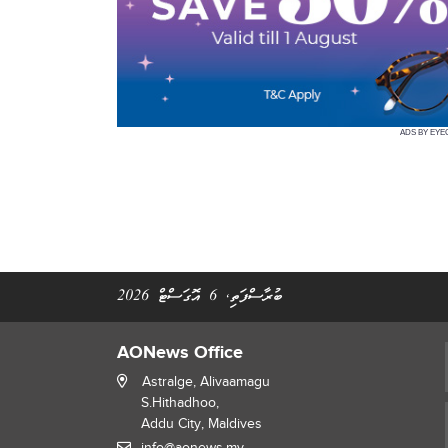
ADS BY EYE
ބުރާސްފަތި, 6 އޮގަސްޓް 2026
AONews Office
Astralge, Alivaamagu
S.Hithadhoo,
Addu City, Maldives
info@aonews.mv