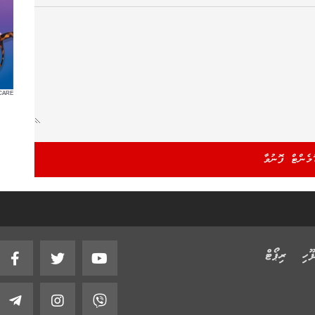
CARE
ޫހި
ރިޕޯޓް