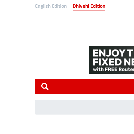
English Edition
Dhivehi Edition
