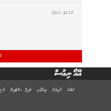
ޚަބަރު
ކުޅިވަރު
ވިޔަފާރި
ލައިފް ސްޓައިލް
މުނިފ