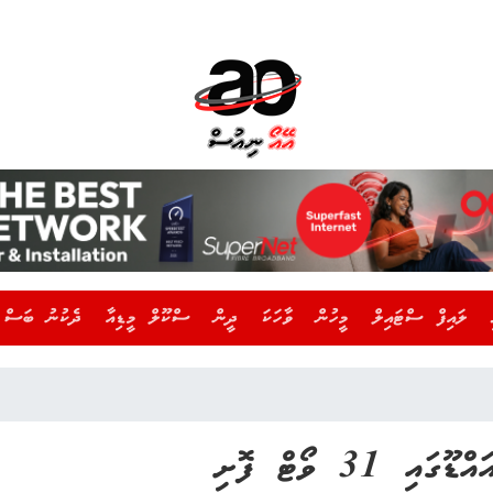
ލައިފް ސްޓައިލް
މީހުން
ވާހަކަ
ދީން
ސްކޫލް މީޑިއާ
ދެކުނު ބަސް
31 ވޯޓް ފޮށި