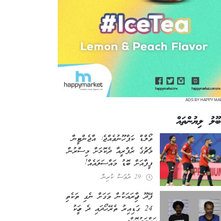
ADS BY HAPPY MA
ބޫލު ލިޔުންތައް
ވޯލްޑް ކަޕް ހޫނުވެއްޖެ: އާޖެންޓީނާ
މެޗުގެ ރެފްރީއާ ދެކޮޅަށް މިސްރުން
ފީފާއަށް ބޮޑު މައްސަލައެއް!
29 ދުވަސް ކުރިން
ފޭދޫ ފިހާރައަކުން ވަގަށް ނެގި ތަކެތި
24 ގަޑިއިރު ތެރޭ ހޯދައި ދެ މީހަކު