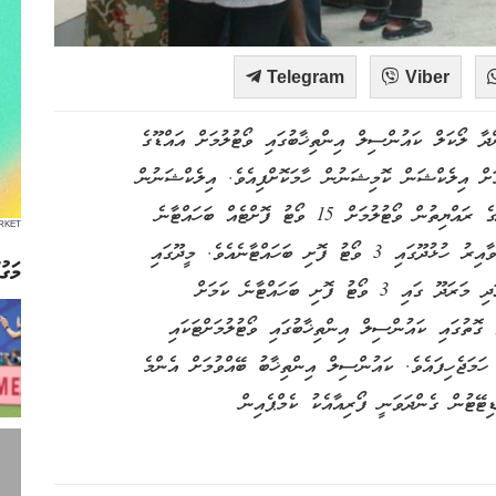
Telegram
Viber
ްދާ ލޯކަލް ކައުންސިލް އިންތިޚާބުގައި ވޯޓުލުމަށް އައްޑޫގެ
 ފޮށި ބަހައްޓާނެ ކަމަށް އިލެކްޝަން ކޮމިޝަނުން ހާމަކޮށްފިއެވެ. އިލެކްޝަނުން
އާންމުކޮށްފައިވާ އިއުލާނުގައި ވާ ގޮތުން ހިތަދޫގެ 3 ދާއިރާގެ ރައްޔިތުން ވޯޓުލުމަށް 15 ވޯޓު ފޮށްޓެއް ބަހައްޓާނެ
RKET
އެވެ. މަރަދޫފޭދޫގައި 2 ވޯޓު ފޮށި ބެހެއްޓުމަށް ހަމަޖެހިފައިވާއިރު ހުޅުދޫގައި 3 ވޯޓު ފޮށި ބަހައްޓާނެއެވެ. މީދޫގައި
މަގު
ވެސް 3 ވޯޓު ފޮށި ބަހައްޓާއިރު ފޭދޫގައި 5 ވޯޓު ފޮށި އަދި މަރަދޫ ގައި 3 ވޯޓު ފޮށި ބަހައްޓާނެ ކަމަށް
ޮތުގައި ކައުންސިލް އިންތިޚާބުގައި ވޯޓުލުމަށްޓަކައި
ހެއްޓުމަށް ވަނީ ހަމަޖެހިފައެވެ. ކައުންސިލް އިންތިޚާބު ބޭއްވުމަށް އެންމެ
ޑިޓޭޓުން ގެންދަވަނީ ފޯރިއާއެކު ކެމްޕެއިން