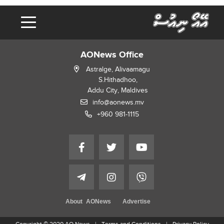
AONews Office
Astralge, Alivaamagu
S.Hithadhoo,
Addu City, Maldives
info@aonews.mv
+960 981-1115
About AONews
Advertise