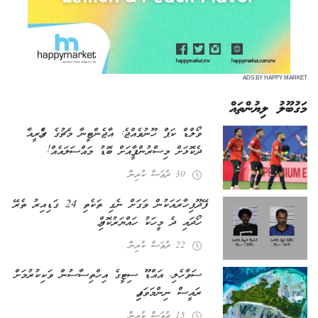
ADS BY HAPPY MARKET
މަގުބޫލު ލިޔުންތައް
ވޯލްޑް ކަޕް ހޫނުވެއްޖެ: އާޖެންޓީނާ މެޗުގެ ރެފްރީއާ
ދެކޮޅަށް މިސްރުން ފީފާއަށް ބޮޑު މައްސަލައެއް!
30 ދުވަސް ކުރިން
ފޭދޫ ފިހާރައަކުން ވަގަށް ނެގި ތަކެތި 24 ގަޑިއިރު ތެރޭ
ހޯދައި ދެ މީހަކު ހައްޔަރުކޮށްފި
22 ދުވަސް ކުރިން
ސަވާހެލި، އައްޑޫ ސިޓީގެ އިހްތިސާސުން ވަކިކުރުމަށް
ރައީސް ނިންމަވައިފި
15 ދުވަސް ކުރިން