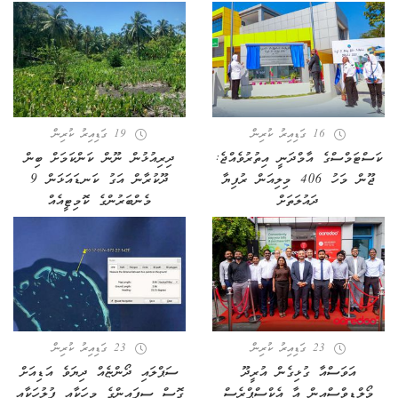
16 ގަޑިއިރު ކުރިން
19 ގަޑިއިރު ކުރިން
ކަސްޓަމްސްގެ އާމްދަނީ އިތުރުވެއްޖެ:
ދިރިއުޅުން ނޫން ކަންކަމަށް ބިން
ޖޫން މަހު 406 މިލިއަން ރުފިޔާ
ދޫކުރާން އަގު ކަނޑައަޅަން 9
ދައުލަތަށް
މެންބަރުންގެ ކޮމިޓީއެއް
23 ގަޑިއިރު ކުރިން
23 ގަޑިއިރު ކުރިން
އަވަސްއާ ގުޅިގެން އުރީދޫ
ސަޕްލައި ދޯންޏެއް ދިޔަވެ އަޑިއަށް
މޯލްޑިވްސްއިން އާ އެކްސްޕްރެސް
ގޮސް ސިފައިންގެ މީހަކާއި ފުލުހަކާއި