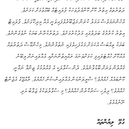
ދަތުރުތައް އިތުރު ކޮށް ކޮންމެދުވަހަކު ފުލައިޓެއް ބޭއްވުމަށް ކަމަށެވެ.
އެހެންނަމަވެސް އަމަލު ކުރަން މަޖުބޫރުވެފައިވަނީ އެއާ އިދިކޮޅަށެވެ. ފުލައިޓް
އިތުރު ކުރުމުގެ ބަދަލުގައި މަދުކުރުމަށެވެ. ދަތުރުކުރާނެ ބަޔަކު ނުވެގެންނެވެ.
ބަޔަކު ތިއްބަސް އެކަމަށް މަގުފަހިވެފައި ނެތުމުންނެވެ. މިހެންގޮސް ދަތުރުތައް
އެއްކޮށް ހުއްޓަލައިފި ކަމަށްވަނަމަ ރައްޔިތުންނަށާއި އެއާލައިނަށް ލިބޭނެ
ގެއްލުން ވަރަށް ބޮޑުވާނެއެވެ. ދެން ސުވާލަކީ އެ ގެއްލުމުގެ ޒިންމާ ނަގާނީ
ކޮންބައެއް ހެއްޔެވެ؟ ސްރީލަންކަން އެއާލައިންސުން ހެއްޔެވެ. ރާއްޖޭގެ އެޖެންޓް
ހެއްޔެވެ؟ ދިވެހި ސަރުކާރުން ހެއްޔެވެ؟ މި ސުވާލުތަކުގެ ޖަވާބު އަދި
ނޭނެގެއެވެ.
ގުޅޭ ލިޔުންތައް