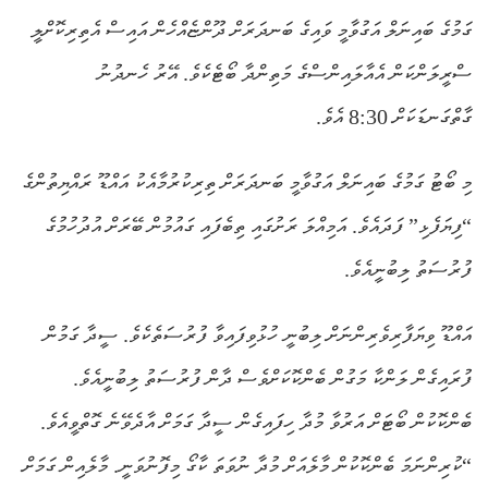
ގަމުގެ ބައިނަލް އަގުވާމީ ވައިގެ ބަނދަރަށް ދޫންޏެއްހެން އައިސް އެތިރިކޮށްލީ
ސްރީލަންކަން އެއާލައިންސްގެ މަތިންދާ ބޯޓެކެވެ. އޭރު ހެނދުނު
ގާތްގަނޑަކަށް 8:30 އެވެ.
މި ބޯޓު ގަމުގެ ބައިނަލް އަގުވާމީ ބަނދަރަށް ތިރިކުރުމާއެކު އައްޑޫ ރައްޔިތުންގެ
“ފިޔަފެޅި” ފަދައެވެ. އަމިއްލަ ރަށުގައި ތިބެފައި ގައުމުން ބޭރަށް އުދުހުމުގެ
ފުރުސަތު ލިބުނީއެވެ.
އައްޑޫ ވިޔަފާރިވެރިންނަށް ލިބުނީ ހުޅުވިފައިވާ ފުރުސަތެކެވެ. ސީދާ ގަމުން
ފުރައިގެން ލަންކާ މަގުން ބެންކޮކަށްވެސް ދާން ފުރުސަތު ލިބުނީއެވެ.
ބެންކޮކުން ބޯޓަށް އަރުވާ މުދާ ހިފައިގެން ސީދާ ގަމަށް އާދެވޭނެ ގޮތްވީއެވެ.
“ކުރިންނަމަ ބެންކޮކުން މާލެއަށް މުދާ ނުވަތަ ކާގޯ މިފޮނުވަނީ. މާލެއިން ގަމަށް