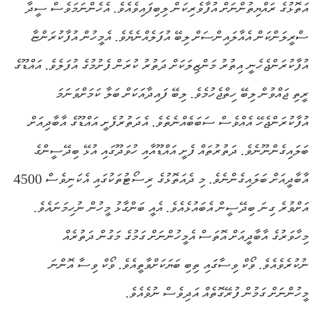
އަތޮޅުގެ ރައްޔިތުންނަށް އުފާވެރިކަން ލިބިފައިވެއެވެ. އެހެންނަމަވެސް ސީދާ
ސްރީލަންކަން އެއާލައިންސަށް ލިބޭ އުފަލެއްނެޔެވެ. އެމީހުން އުފާކުރަންޏާ
އުފާކުރަންޖެހެނީ އިތުރު މަންޒިލަކަށް ދަތުރު ކުރަން ފެށުމުގެ އުފަލެވެ. އައްޑޫގެ
ރީތި ޖައްވުން ލިބޭ ހިތްޖެހުމެވެ. ލިބޭ ފައިދާއަކަށް ބަލާ ކަމަށްވަނަމަ
އުފާކުރަންޖެހޭ އެއްވެސް ސަބަބެއްނެތެވެ. އެދަތުރުފެށީ އައްޑޫގެ އާބާދިއަށް
ބަލައިގެންނޫނެވެ. ދަތުރުތައް ފެށީ އައްޑޫއާއި ހުވަދޫގައި އުޅޭ ބިދޭސީންގެ
އާބާދީއަށް ބަލައިގެންނެވެ. މި ދެއަތޮޅުގެ ރިސޯޓުތަކުގައި އެކަނިވެސް 4500
އަށްވުރެ ގިނަ ބިދޭސީން އެބައުޅެއެވެ. އެއީ ބަންގާޅު މީހުން ނުހިމަނައެވެ.
މިހާވަރުގެ އާބާދީއަށް އޮތަސް އެމީހުންނަށް ގަމުގެ މަގުން ދަތުރެއް
ނުކުރެވެއެވެ. ވޯކް ވިސާގައި ތިބި ބަޔަކަށްވާތީއެވެ. ވޯކް ވިސާ އޮންނަ
މީހުންނަށް ގަމުން ފުރޭގޮތެއް އަދިވެސް ނުވެއެވެ.