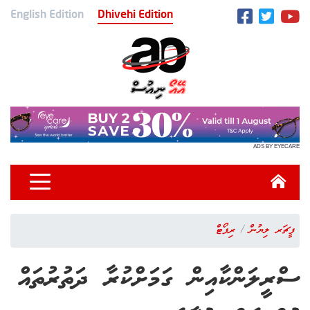
English Edition
Dhivehi Edition
ADS BY EYECARE
ފީޗަރ ލިޔުން
ރިޕޯޓް
ސްރީލަންކާއިން ގަމަށްކުރާ ދަތުރުތައް