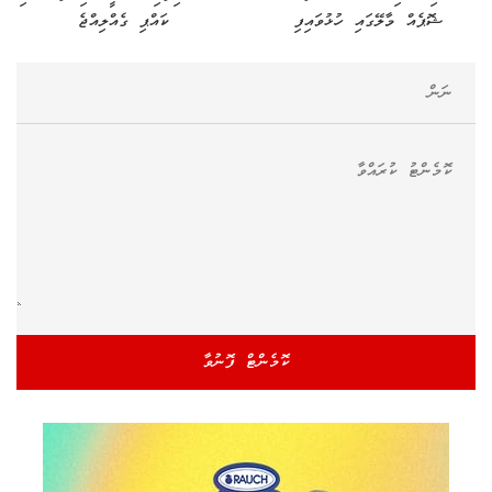
ޝޮޕެއް މާލޭގައި ހުޅުވައިފި
ކައްޕި ގެއްލިއްޖެ