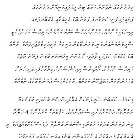
މިދަތުރުތައް ނުފެށޭނެ ކަމުގެ ބިރު ހީވެފައިވަނިކޮށް ދަތުރުތައް
ފަށައިފައިވަނީސަރުކާރުގެ ވަރަށް ބޮޑު އެހީއަކާއި އެއްބާރުލުމެއް
ލިބިވަޑައިގެންނެވެ. އެހެންނަމަވެސް ބައެއް ކަންކަން އަދިވެސް ހަމަނުޖެހެތީ
ސްރީލަންކަންއަށް ވަނީ ވަރަށް ބޮޑަށް ދަތިތަކާ ކުރިމަތިލާމްޖެހިފައެވެ. އެންމެ
ބޮޑު އެއްމައްސަލައަކީ ވޯކްވިސާ އޮންނަ މީހުންނަށް ގަމުން ފުރޭނެ ގޮތެއް
އަދިވެސް ނުވުމެވެ. މޯލްޑިވްސް އިމިގްރޭޝަނުން ވިދާޅުވެފައިވަނީ ވަރަށް
އަވަހަށް އެކަން ހަމަޖެހޭނެ ކަމަށެވެ. އެކަމަކުވެސް އެކަން ވާގޮތެއް ނުވެއެވެ.
މިކަމުގެ ސަބަބުން ސްރީލަންކަން އެއާލައިންސުން ގެންދަނީ ގަމަށްކުރާ
ދަތުރުތައް މަދުކުރުމަށް ވިސްނަމުންނެވެ. ހަފްތާއަކު ކުރަމުންދާ 4 ދަތުރު
ތިން ދަތުރަށް ބަދަލުކުރުމަށް ވިސްނުމުން ގެންދާތާ ދުވަސްކޮޅެއްވެއްޖެއެވެ. މި
ދަތުރުތައް ފެށިދުވަހު އެ އެއާލައިނުން ބުނެފައިވަނީ އަމާޒަކީ ގަމަށްކުރާ