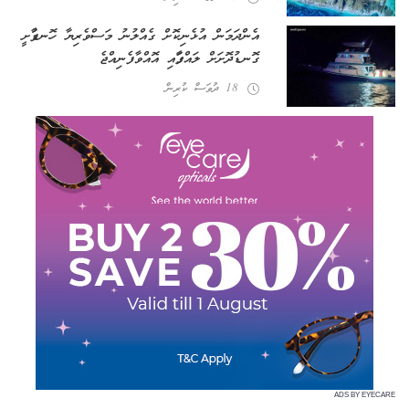
އެންދަމަން އުޅެނިކޮށް ގެއްލުނު މަސްވެރިޔާ ހޮނޑާފުށީ
ގޮނޑުދޮށަށް ލައްގާފައި އޮއްވާ ފެނިއްޖެ
18 ދުވަސް ކުރިން
ADS BY EYECARE