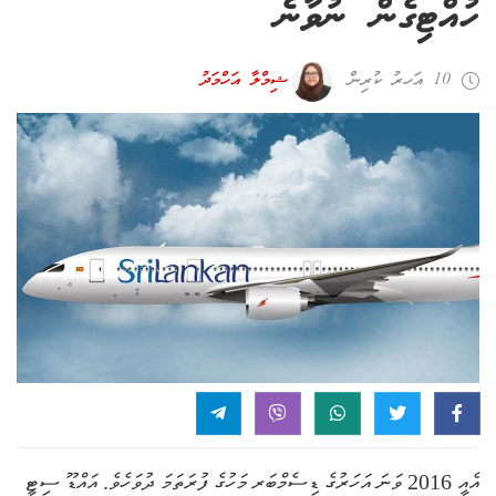
ހުއްޓިގެން ނުވާނެ
10 އަހރު ކުރިން
ޝިމްލާ އަހްމަދު
އެއީ 2016 ވަނަ އަހަރުގެ ޑިސެމްބަރ މަހުގެ ފުރަތަމަ ދުވަހެވެ. އައްޑޫ ސިޓީ