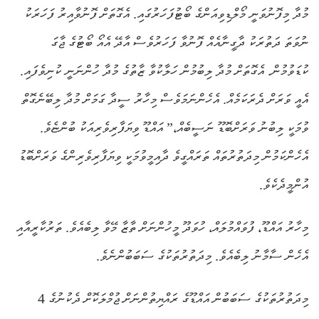
މުދާ މިފޮނުވަނީ މޯލްޑިވިއަންގެ ބޯޓުފަހަރުގައި. އެގޮތަށް ފޮނުވާއިރު ފަހަރަކު
ނުވަތަ ދަތުރަކު ދާގީނާއެއް ފޮނުވާ ފަހަރުވެސް އާދޭ އެއޯ ބޯޓުގެ ޖާގަ
ކުޑަވުމުން. އެގޮތަށް މުދާ ލިބުމުން ހަލާކުވާ ޒާތުގެ މުދާ ހުންނަނީ ކުނިވެފައި.
އެއީ ވަރަށް ދެރަކަމެއް. އެހެންނަމަވެސް މިހާރު ސީދާ ގަމަށް މުދާ ލިބޭނެގޮތް
ވުމަކީ ލިބުނު ވަރަށްބޮޑޫ ނަސީބެއް،” އައްޑޫ ވިޔަފާރިވެރިއަކު ބުންޏެވެ.
އެހެންކަމުން މިދަތުރުތައް ތަރައްގީވެ ދާއިމީވުމަކީ ވިޔަފާރިވެރިންގެ ވަރަށްބޮޑު
އުންމީދެކެވެ.
މިހާރު އައްޑޫ، ފުވައްމުލައް، ހުވަދޫ މީހުންނަށް ތާޒާ މޭވާ ލިބެއެވެ. ތަރުކާރީއާއި
އެހެން ސާމާނު ލިބެއެވެ. މިދަތުރުތަކުގެ ސަބަބުންނެވެ.
މިދަތުރުތަކުގެ ސަބަބުން އައްޑޫގެ ރައްޔިތުންނަށް ޖުމްލަކޮށް ދެކުނުގެ 4