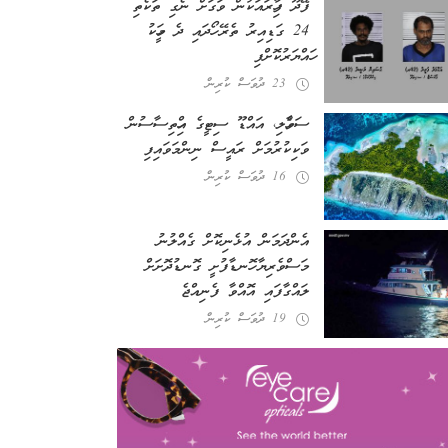
ފޭދޫ ފިހާރައަކުން ވަގަށް ނެގި ތަކެތި
24 ގަޑިއިރު ތެރޭ ހޯދައި ދެ މީހަކު
ހައްޔަރުކޮށްފި
23 ދުވަސް ކުރިން
ސަވާހެލި، އައްޑޫ ސިޓީގެ އިހްތިސާސުން
ވަކިކުރުމަށް ރައީސް ނިންމަވައިފި
16 ދުވަސް ކުރިން
އެންދަމަން އުޅެނިކޮށް ގެއްލުނު
މަސްވެރިޔާ ހޮނޑާފުށީ ގޮނޑުދޮށަށް
ލައްގާފައި އޮއްވާ ފެނިއްޖެ
19 ދުވަސް ކުރިން