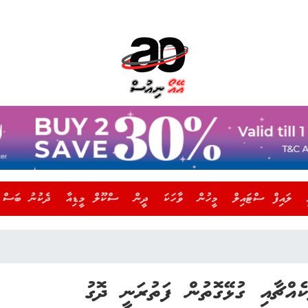
ލައިފް ސްޓައިލް
މީހުން
ވާހަކަ
ދީން
ސްކޫލް މީޑިއާ
ދެކުނު ބަސް
ެއްޗާއި ގުޅޭގޮތުން ފަތުރަނީ ދޮގު