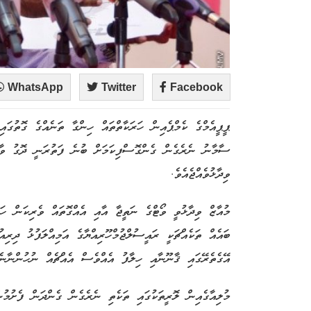
WhatsApp
Twitter
Facebook
ޕީޕީއެމްގެ ކެމްޕެއިން ހަރަކާތްތައް ހިންގާ ތަނެއްގެ ގޮތުގައ
ސާމާނު ނެރެގެން ގެންގޮސްފިކަމަށް ބުނެ ފަތުރަނީ ދޮގު ވާހަ
ވިދާޅުވެއްޖެއެވެ.
މުއާޒް ވިދާޅުވީ ވޯޓްގެ ނަތީޖާ އާއި އެއްގޮތައް ވެރިކަން ހަވ
ބައެއް ތަކެއްޗަކީ ރައީސުލްޖުމްހޫރިއްޔާގެ އަމިއްލަފުޅު ދިރިއު
އޭގެތެރޭގައި ޤާނޫނާއި ހިލާފު އެއްވެސް އެއްޗެއް ނުހުންނާނެ
މުލިއާގެއިން ލޮރީތަކުގައި ތަކެތި ނެރެގެން ގެންދަން ފެށުމުނ