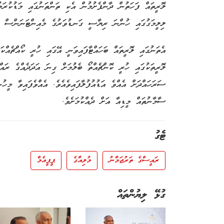
ލޮރީތައް ފަހަތުން ދާންފެށުމުން އެކި ތަންތަނުގައި މަޑުކުރަމ
ލިލީމަގުގައި ހުންނަ ރިޔާސީ ގަނޑުވަރުގެ މެއިންޓަނަންސް ގަ
އެތަނުގައި ލޮރީތައް ބަހައްޓާފައިވަނީ އޭގައި ހުރީ ކޯއްޗެއްކ
ލޮރީތަކުގައި ހުރީ ކޮންޗެއްތޯ ބެލުމަށް ގިނަ އަދަދެއްގެ ރައް
ސަރަހައްދަށް އެއްވެ އަޑުއުފުލާފައިވެއެވެ. އެއްވެފައިވާ މީހު
ސާމާނުތައް މީޑިއާ އަށް ދެއްކުމަށެވެ.
ޓެގު
ރައީސްގެ ތަރުޖަމާނު
މުލިއާގެ
ޕީޕީއެމް
ގުޅޭ ލިޔުންތައް