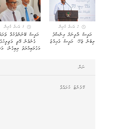
2 އަހރު ކުރިން
3 އަހރު ކުރިން
ރައީސް ޔާމީނަށް އިންސާފު
ރައީސް ބޭނުންފުޅުވާ ތަަރައް
ލިބެން ޖެހޭ: ރައީސް މުއިއްޒު
ގެނެވެން އޮތީ މަޖިލީހުގެ
އަގުލަބިއްޔަތު ލިބިގެން: އަދ