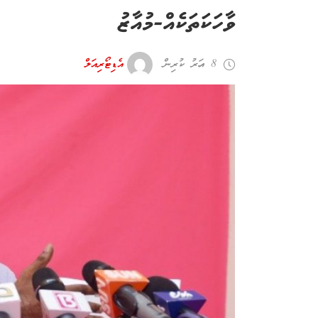
ވާހަކަތަކެއް-މުއާޒު
8 އަހރު ކުރިން
އެޑިޓޯރިއަލް