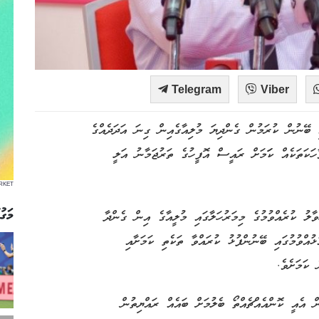
Telegram
Viber
ި ބޭނުން ކުރަމުން ގެންދިޔަ މުލިއާގެއިން ގިނަ އަދަދެއްގެ
ކަތަކެއް ކަަމަށް ރައީސް އޮފީހުގެ ތަރުޖަމާނު އަލީ
RKET
މަގު
ާލު ކުރެއްވުމުގެ މިމަރުހަލާގައި މުލީއާގެ އިން ގެންދާ
ޅުއްވުމުގައި ބޭނުންފުޅު ކުރައްވާ ތަކެތި ކަމަށާއި
 ކަމަށެވެ.
ް އެއީ ކޮންއެއްޗެއްތޯ ބެލުމަށް ބައެއް ރައްޔިތުން