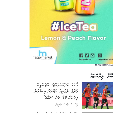
ADS BY HAPPY MA
ބޫލު ލިޔުންތައް
ވޯލްޑް ކަޕް ހޫނުވެއްޖެ: އާޖެންޓީނާ
މެޗުގެ ރެފްރީއާ ދެކޮޅަށް މިސްރުން
ފީފާއަށް ބޮޑު މައްސަލައެއް!
1 މަސް ކުރިން