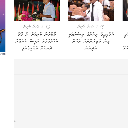
3 އަހރު ކުރިން
3 އަހރު ކުރިން
ގީ
އެމްޑީޕީގެ މިހާރުގެ ވިސްނުމަކީ
ވޯޓުލުން ކުރިއަށް ދާ ގޮތް
ގިނަ ވަޒީރުންނަށް ރުހުން
ބެއްލެވުމަށް ރައީސް ހެންވޭރު
ުރޭ
ނުދިނުން
ދަނޑަށް ވަޑައިގެންފި
CARE