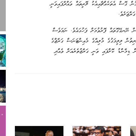
ުން ގޮސް އެތަކެއްޗާއިއެކު ލޮރީތައް ވައްދާފައިވަނީ
ރާޖަށެވެ.
ަން ނޭނގޭގޮތައް ފޮރުވުމަށް ފަހުގައެވެ. ނަމަވެސް
ޔިތުން ލިލީމަގުގެ މުލިއާގެ މެއިންޓަނަސް ގަރާޖްގެ
ން ޑިމާންޑު ކޮށްފައި ވަނީ ގަރާޖުތެރެއަށް ވެއްދި