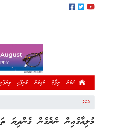
ADS BY EYECARE
ޚަބަރު
ރިޕޯޓް
ކުޅިވަރު
މުނިފޫހި
ވިޔަފާރި
ޚަބަރު
މުލިއާގެއިން ނެރެގެން ގެންދިޔަ ތަކ