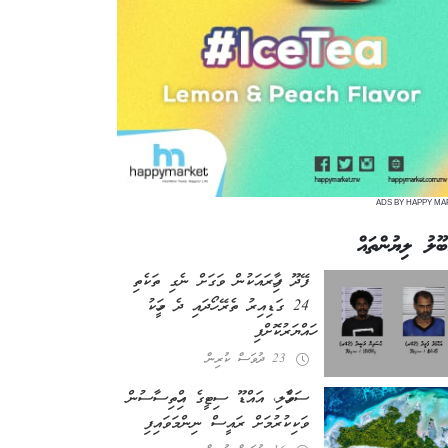
ADS BY HAPPY MA
ބޫލު ލިޔުންތައް
ފޭދޫ ފިހާރައަކުން ވަގަށް ނެގި ތަކެތި
24 ގަޑިއިރު ތެރޭ ހޯދައި ދެ މީހަކު
ހައްޔަރުކޮށްފި
23 ދުވަސް ކުރިން
ސަވާހެލި، އައްޑޫ ސިޓީގެ އިހްތިސާސުން
ވަކިކުރުމަށް ރައީސް ނިންމަވައިފި