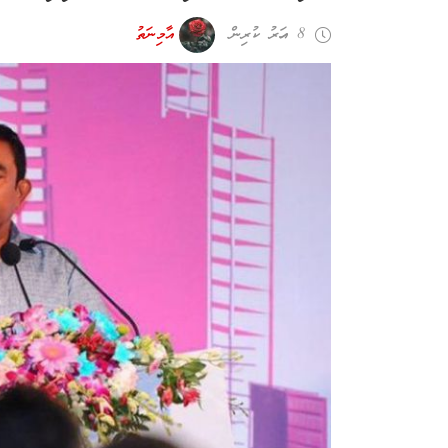
8 އަހރު ކުރިން
އާމިނަތު