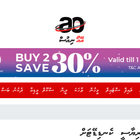
ލައިފް ސްޓައިލް
މީހުން
ވާހަކަ
ދީން
ސްކޫލް މީޑިއާ
ދެކުނު ބަސް
ިޔާސީ ކެނޑިޑޭޓަށް