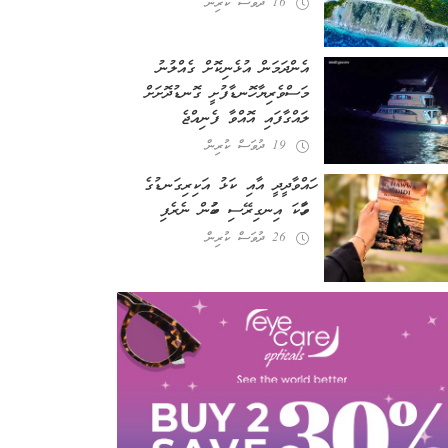
16 ދުވަސް ކުރިން
އެންދަމަން އުޅެނިކޮށް ގެއްލުނު
މަސްވެރިޔާ ހޮނޑާފުށީ ގޮނޑުދޮށަށް
ލައްގާފައި އޮއްވާ ފެނިއްޖެ
19 ދުވަސް ކުރިން
ހައްވާދީދީ އާއި ކަޅު އަކިރިގަނޑުގެ
ވާހަކަ އިނގިރޭސި ބަހުން ނެރެފި
26 ދުވަސް ކުރިން