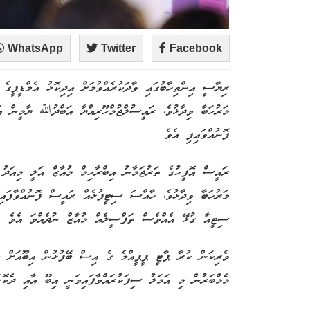
WhatsApp
Twitter
Facebook
ރިޔާސީ އިންތިހާބުގައި ވާދަކުރެއްވުމަށް އިދިކޮޅު އެމްޑީޕީގެ 
މަރުހަބާ ވިދާޅުވެ، ރައީސުލްޖުމްހޫރިއްޔާ އަބްދުﷲ ޔާމީން އ
ފޮނުއްވައިފި އެވެ
ރައީސް އޮފީހުގެ ތަރުޖަމާނު އިބްރާހިމް މުއާޒް އަލީ މިއަދު 
މަރުހަބާ ވިދާޅުވެ، ހާއްސަ ސިޓީފުޅެއް ރައީސް ފޮނުއްވާފައި
ސިޓީއާ ގުޅޭ އެއްވެސް ތަފްސީލެއް މުއާޒް ނުދެއްވަ އެވެ
ވެރިކަން ކުރާ ޕާޓީ ޕީޕީއްމެ ގެ އިސް ބޭފުޅުން އިބޫއަށް މަރ
މެމްބަރުން މި އަމަލު ސިފަކުރައްވާފައިވަނީ އިބޫ އާއި ދެކޮޅ