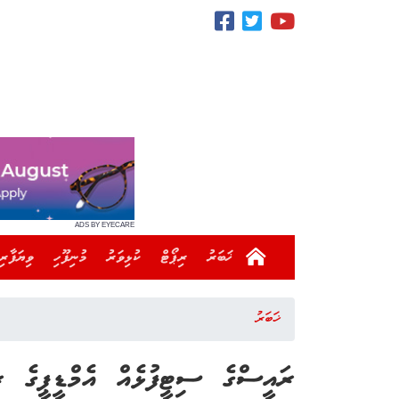
ADS BY EYECARE
ޚަބަރު
ރިޕޯޓް
ކުޅިވަރު
މުނިފޫހި
ވިޔަފާރި
ޚަބަރު
ރައީސްގެ ސިޓީފުޅެއް އެމްޑީޕީގެ ރ