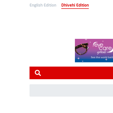
English Edition
Dhivehi Edition
