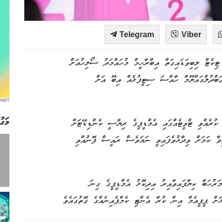
Telegram
Viber
ޓިކެޓް ލިބިވަޑައިގަތް އިބްރާހީމް މުހައްމަދު ސޯލިހުއަށް
ަބްދުލްގައްޔޫމް ހާއްސަ ސިޓީފުޅެއް އިބޫ އަށް
RKET
މަގު
ކުރެއްވި ޓްވީޓެއްގައި އެމްޑީޕީގެ ރިޔާސީ ކެންޑިޑޭޓަށް
ވާ ކަމަށް ވިދާޅުވެފައިވީ ނަމަވެސް ރައީސް ފޮނުއްވި
ުހަބާ ކިޔާފައިވާއިރު އިދިކޮޅު އެމްޑީޕީގެ ގިނަ
ަށް ޕީޕީއެމް އިން ކުރާ އެންޓި ކެމްޕެއިނެއްގެ ގޮތުގައެވެ