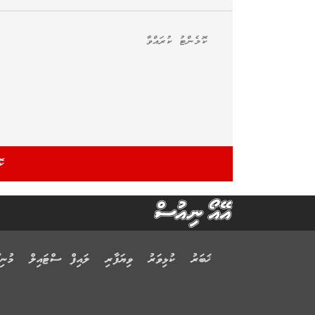
ޚަބަރު
ކުޅިވަރު
ވިޔަފާރި
ލައިފް ސްޓައިލް
މުނިފ