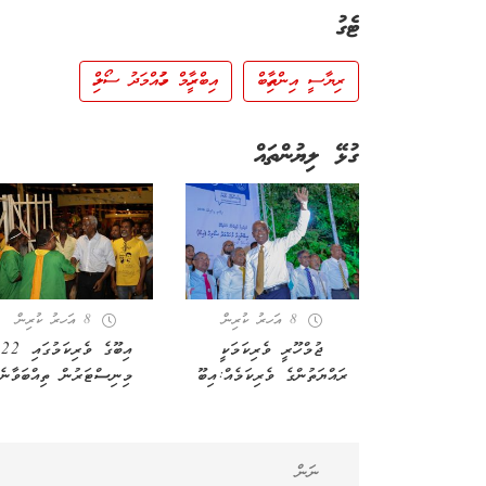
ޓެގު
ރިޔާސީ އިންތިހާބް
އިބްރާހީމް މުހައްމަދު ސޯލިހް
ގުޅޭ ލިޔުންތައް
8 އަހރު ކުރިން
8 އަހރު ކުރިން
ޖުމްހޫރީ ވެރިކަމަކީ
އިބޫގެ ވެރިކަމުގައި 22
ރައްޔަތުންގެ ވެރިކަމެއް:އިބޫ
މިނިސްޓަރުން ތިއްބަވާނެ