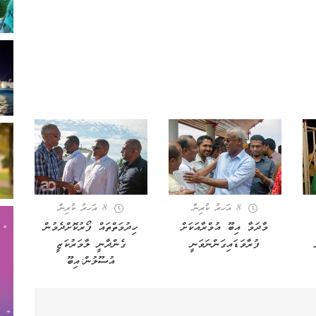
8 އަހރު ކުރިން
8 އަހރު ކުރިން
މާދަމާ އިބޫ އުމްރާއަކަށް
ހިދުމަތްތައް ފޯރުކޮށްދެމުން
ފުރާވަޑައިގަންނަވަނީ
ގެންދާނީ ލާމަރުކަޒީ
އުސޫލުން:އިބޫ