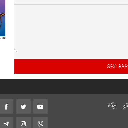
CARE
ޫހި
ރިޕޯޓް