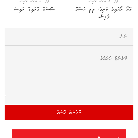
3 އަހރު ކުރިން
5 އަހރު ކުރިން
އޭއޯ ރޯދައިގެ ބަދިގެ: އީޒީ ކަސާވާ
ސޮސެޖް ފްރައިޑް ރައިސް
ޕުޑިންގ