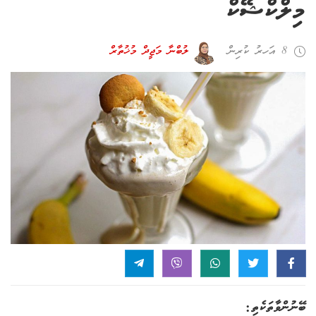
މިލްކްޝޭކް
8 އަހރު ކުރިން
ލުބްނާ މަޖީދް މުޚުތާރް
ބޭނުންވާތަކެތި: