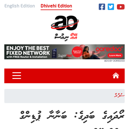
English Edition
Dhivehi Edition
ADS BY OOREDOO
ސުފްރާ
ރޯދައިގެ ބަދިގެ: ބަނާނާ ޕުޑިންގް