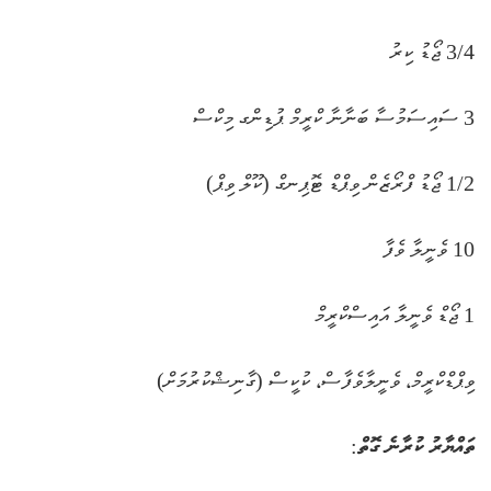
3/4 ޖޯޑު ކިރު
3 ސައިސަމުސާ ބަނާނާ ކްރީމް ޕުޑިންގ މިކްސް
1/2 ޖޯޑު ފްރޯޒެން ވިޕްޑް ޓޮޕިނގް (ކޫލް ވިޕް)
10 ވެނީލާ ވެފާ
1 ޖޯޑް ވެނީލާ އައިސްކްރީމް
ވިޕްޑްކްރީމް، ވެނީލާވެފާސް، ކުކީސް (ގާނިޝްކުރުމަށް)
ތައްޔާރު ކުރާނެ ގޮތް
: