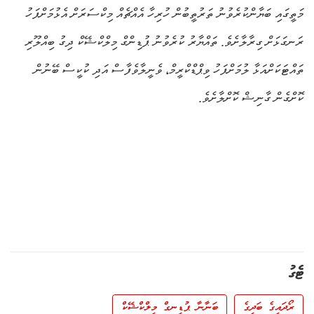
މަތީގައި ބަޔާންކުރެވުނު ތަރުތީބުން ހުރިހާ އެއްޗެއް މިކްސަރަށް އެޅުމަށްފަހު
ރަނގަޅަށް ގިރާލާށެވެ. ތައްޔާރު ކުރެވުނު ޕުޑިންގް މިލްކްޝޭކް ދިގު ބިއްލޫރި
ތައްޓަކަށްއަޅާ ލުމަށްފަހު ވިޕްޑްކްރީމް، ވެނީލާވެފާސް އަދި ކުކީސް ބޭނުން
ކޮށްގެން ގާނިޝް ކޮށްލާށެވެ.
ޓެގު
ރޯދައިގެ ބަދިގެ
ބަނާނާ ޕުޑިނގް މިލްކްޝޭކް