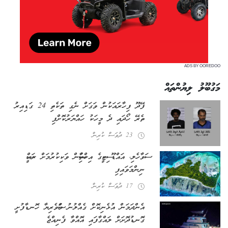
ADS BY OOREDOO
މަގުބޫލު ލިޔުންތައް
ފޭދޫ ފިހާރައަކުން ވަގަށް ނެގި ތަކެތި 24 ގަޑިއިރު
ތެރޭ ހޯދައި ދެ މީހަކު ހައްޔަރުކޮށްފި
23 ދުވަސް ކުރިން
ސަވާހެލި، އައްޑޫ ސިޓީގެ އިހްތިސާސުން ވަކިކުރުމަށް ރައީސް
ނިންމަވައިފި
17 ދުވަސް ކުރިން
އެންދަމަން އުޅެނިކޮށް ގެއްލުނު މަސްވެރިޔާ ހޮނޑާފުށީ
ގޮނޑުދޮށަށް ލައްގާފައި އޮއްވާ ފެނިއްޖެ