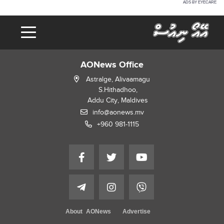
ADS BY EYECARE
AONews Office
Astralge, Alivaamagu
S.Hithadhoo,
Addu City, Maldives
info@aonews.mv
+960 981-1115
About AONews
Advertise