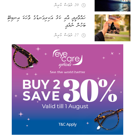
20 ދުވަސް ކުރިން
ހައްވާދީދީ އާއި ކަޅު އަކިރިގަނޑުގެ ވާހަކަ އިނގިރޭސި
ބަހުން ނެރެފި
27 ދުވަސް ކުރިން