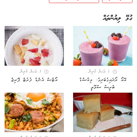
ގުޅޭ ލިޔުންތައް
1 އަހރު ކުރިން
3 އަހރު ކުރިން
އޭއޯ ރޯދައިގެބަދިގެ: މިކްސްޑް
އޯޓްސް އެންޑް ފުރުޓް ޕޮރިޖް
ބެރީސް ސްމޫތީ