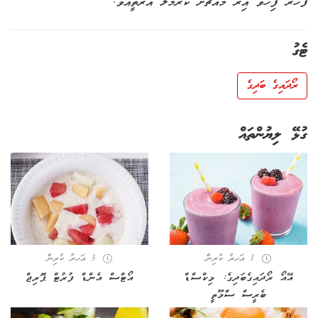
ފަހަރު ފިހެވޭ އިރު މައްޗަށް ކެރެމަލް އަރާތީއެވެ.
ޓެގު
ރޯދައިގެ ބަދިގެ
ގުޅޭ ލިޔުންތައް
1 އަހރު ކުރިން
3 އަހރު ކުރިން
އޭއޯ ރޯދައިގެބަދިގެ: މިކްސްޑް
އޯޓްސް އެންޑް ފުރުޓް ޕޮރިޖް
ބެރީސް ސްމޫތީ