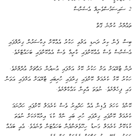
2 ސައިސަމުސާވެނީލާ އެސެންސް
ތައްޔާރު ކުރާނެ ގޮތް
ބިސް، ފެން ކިރު ދަނޑި އަލުވި ހަކުރު އެއްކޮށް މިކްސަރުން ގިރާލާފައި
އެސެންސް ވެސް އެއްކޮށްފައި ކްރީމް ވެސް އެއްކޮށްފައި ބަހައްޓާށެވެ.
ދެން ޓްރޭއަށް އަށް ހަކުރު ކޮޅު އަޅާފައި އުނދުން މައްޗަށް އުދާލާށެވެ.
ހަކުރު ކޮޅު ކެރެމަލް ކޮށްފައި ގިރާފައި ހުރިބައި ޓްރޭއަށް އަޅާފައި އަވަން
ގައި ފިހެލާށެވެ. ނުވަތަ އާވިން ކައްކާލާށެވެ.
ކޮންމެ ކަހަލަ ޕުޑިން އެއް ހަދާއިރު ވެސް ކެރެމަލް ކޮށްފައި ހަދާނަމަ
ކެރެމަލް ކޮށްފައި ގިރާފައި ހުރި ބައި ނާޅާ ކުޑަ އިރުކޮޅަކަށް ނުވަތަ
ކުޑަކޮށް ކެރެމަލް ގަނޑު ހިހޫވެލަންދެން ބަހައްޓަން ވާނެއެވެ. އެއީ ބައެއް