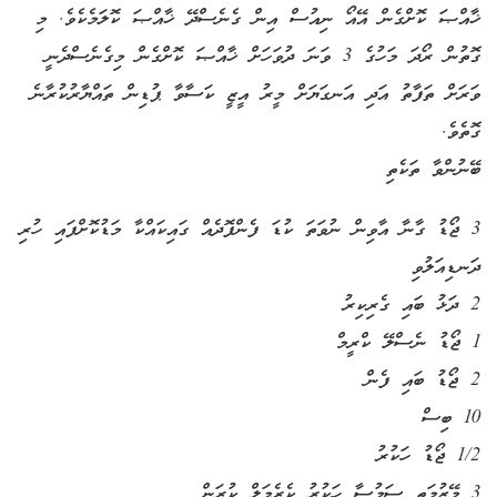
ޚާއްޞަ ކޮށްގެން އޭއޯ ނިއުސް އިން ގެނެސްދޭ ޚާއްޞަ ކޮލަމެކެވެ. މި
ގޮތުން ރޯދަ މަހުގެ 3 ވަނަ ދުވަހަށް ޚާއްޞަ ކޮށްގެން މިގެނެސްދެނީ
ވަރަށް ތަފާތު އަދި އަނގަޔަށް މީރު އީޒީ ކަސާވާ ޕުޑިން ތައްޔާރުކުރާނެ
ގޮތެވެ.
ބޭނުންވާ ތަކެތި
3 ޖޯޑު ގާނާ އާވިން ނުވަތަ ކުޑަ ފެންފޮދެއް ގައިކައްކާ މަޑުކޮށްފައި ހުރި
ދަނޑިއަލުވި
2 ދަޅު ބައި ގެރިކިރު
1 ޖޯޑު ނެސްލޭ ކްރީމް
2 ޖޯޑު ބައި ފެން
10 ބިސް
1/2 ޖޯޑު ހަކުރު
3 މޭޒުމަތީ ސަމުސާ ހަކުރު ކެރެމަލް ކުރަން