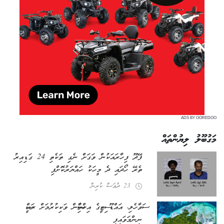
ADS BY OOREDOO
މަގުބޫލު ލިޔުންތައް
ފޭދޫ ފިހާރައަކުން ވަގަށް ނެގި ތަކެތި 24 ގަޑިއިރު
ތެރޭ ހޯދައި ދެ މީހަކު ހައްޔަރުކޮށްފި
23 ދުވަސް ކުރިން
ސަވާހެލި، އައްޑޫ ސިޓީގެ އިހްތިސާސުން ވަކިކުރުމަށް ރައީސް
ނިންމަވައިފި