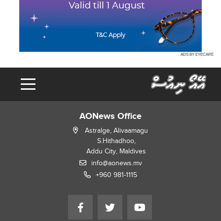
ADS BY EYECARE
AONews Office
Astralge, Alivaamagu
S.Hithadhoo,
Addu City, Maldives
info@aonews.mv
+960 981-1115