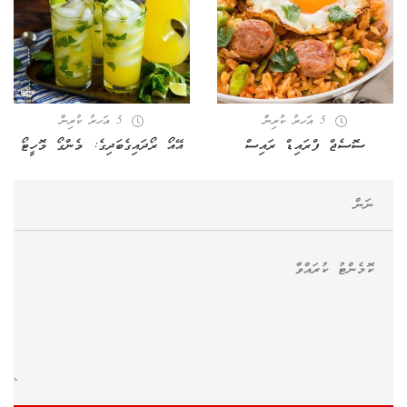
5 އަހރު ކުރިން
5 އަހރު ކުރިން
ސޮސެޖް ފްރައިޑް ރައިސް
އޭއޯ ރޯދައިގެބަދިގެ: މެންގޯ މޮހީޓޯ