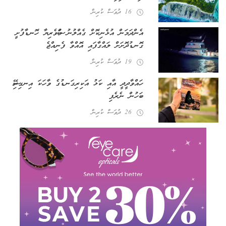
16 ދުވަސް ކުރިން
އެންދަމަން އުޅެނިކޮށް ގެއްލުނު މަސްވެރިޔާ ހޮނޑާފުށީ
ގޮނޑުދޮށަށް ލައްގާފައި އޮއްވާ ފެނިއްޖެ
19 ދުވަސް ކުރިން
ހައްވާދީދީ އާއި ކަޅު އަކިރިގަނޑުގެ ވާހަކަ އިނގިރޭސި
ބަހުން ނެރެފި
26 ދުވަސް ކުރިން