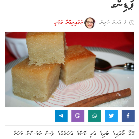
ޕުޑިންގ
3 އަހރު ކުރިން
ޖުވައިރިއްޔާ ވަޖުދީ
އޭއޯ ރޯދައިގެ ބަދިގެ އަކީ ކޮންމެ އަހަރެއްގެ ވެސް ރަމަޟާން މަހަށް