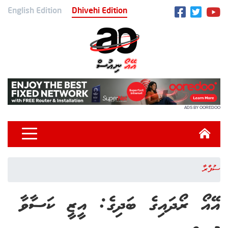
English Edition
Dhivehi Edition
ADS BY OOREDOO
ސުފްރާ
އޭއޯ ރޯދައިގެ ބަދިގެ: އީޒީ ކަސާވާ