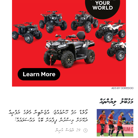
ADS BY OOREDOO
މަގުބޫލު ލިޔުންތައް
ވޯލްޑް ކަޕް ހޫނުވެއްޖެ: އާޖެންޓީނާ މެޗުގެ ރެފްރީއާ
ދެކޮޅަށް މިސްރުން ފީފާއަށް ބޮޑު މައްސަލައެއް!
29 ދުވަސް ކުރިން