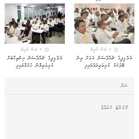
3 މަސް ކުރިން
4 މަސް ކުރިން
އެމްޑީޕީގެ ޗެއާޕާސަން ކަމަށް ތިން
އެމްޑީޕީގެ ޗެއާޕާސަން އިންތިހާބަށް
ބޭފުޅަކު ކުރިމަތިލައްވައިފި
ކުރިމަތިލާން ހުޅުވާލައިފި