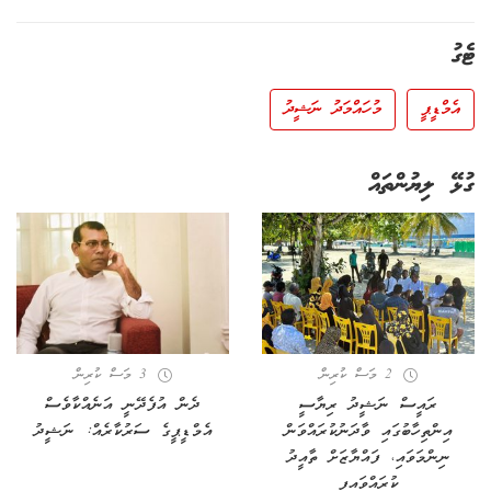
ޓެގު
އެމްޑީޕީ
މުހައްމަދު ނަޝީދު
ގުޅޭ ލިޔުންތައް
2 މަސް ކުރިން
3 މަސް ކުރިން
ރައީސް ނަޝީދު ރިޔާސީ
ދެން އުފެދޭނީ އަނެއްކާވެސް
އިންތިހާބުގައި ވާދަނުކުރައްވަން
އެމްޑީޕީގެ ސަރުކާރެއް: ނަޝީދު
ނިންމަވައި، ފައްޔާޒަށް ތާއީދު
ކުރައްވައިފި