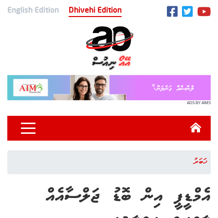
English Edition
Dhivehi Edition
ADS BY AIMS
ޚަބަރު
އެމްޑީޕީ އިން ބޮޑު ޖަލްސާއެއް