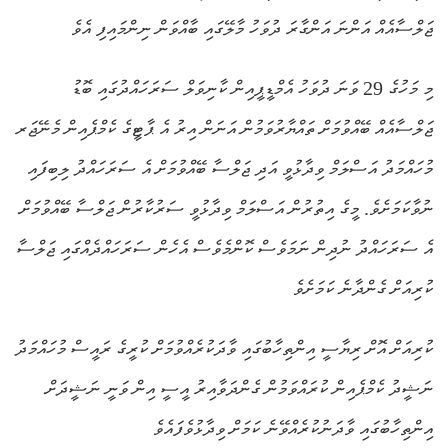
ޖަލްސާއެއް އަންނަ އަންގާރަ ދުވަހު މާލޭގައި ބާއްވަން ނިންމައިފި އެވެ
މި މަހުގެ 29 ވަނަ ދުވަހު އެމްޑީޕީއިން ކާނިވަލް ސަރަހައްދުގައި ބޮޑު
ޖަލްސާއެއް ބޭއްވުމަށް ތައްޔާރުވަމުން އަނަން އިރު އެ ޕާޓީގެ ކެމްޕެއިން މެނޭޖަރ
މުހައްމަދު އަސްލަމް ވިދާޅުވީ އަދި ޖަލްސާ ބޭއްވުމަށް އެ ސަރަހައްދު ލިބިފައި
ނުވާކަމަށެވެ. މީގެ އިތުރުން އަސްލަމް ވިދާޅުވީ ސަރުކާރުން ޖަލްސާ ބޭއްވުމަށް
އެ ސަރަހައްދު ނުދިން ނަމަވެސް ކޮންމެވެސް އެހެން ސަރަހައްދެއްގައި ޖަލްސާ
ކުރިއަށް ގެންދާނެ ކަމަށެވެ
ކުރިއަށް އޮށް ރިޔާސީ އިންތިހާބުގައި ވާދަކުރެއްވުމަށް ކުރީގެ ރައީސް މުހައްމަދު
ނަޝީދު ކެމްޕެއިން ކުރައްވަމުން ގެންދަވާއިރު އީސީ އިން ވަނީ ނަޝީދަށް
އިންތިހާބުގައި ވާދަނުކުރެއްވޭނެ ކަމަށް ވިދާޅުވެފައެވެ