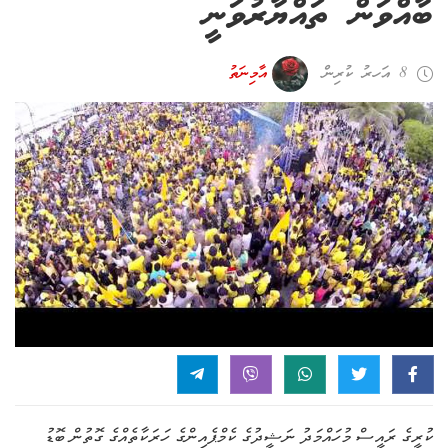
ބާއްވަން ތައްޔާރުވަނީ
8 އަހރު ކުރިން
އާމިނަތު
ކުރީގެ ރައީސް މުހައްމަދު ނަޝީދުގެ ކެމްޕެއިންގެ ހަރަކާތެއްގެ ގޮތުން ބޮޑު