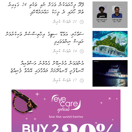
ފޭދޫ ފިހާރައަކުން ވަގަށް ނެގި ތަކެތި 24 ގަޑިއިރު
ތެރޭ ހޯދައި ދެ މީހަކު ހައްޔަރުކޮށްފި
21 ދުވަސް ކުރިން
ސަވާހެލި، އައްޑޫ ސިޓީގެ އިހްތިސާސުން ވަކިކުރުމަށް
ރައީސް ނިންމަވައިފި
14 ދުވަސް ކުރިން
އެންދަމަން އުޅެނިކޮށް ގެއްލުނު މަސްވެރިޔާ
ހޮނޑާފުށީ ގޮނޑުދޮށަށް ލައްގާފައި އޮއްވާ ފެނިއްޖެ
17 ދުވަސް ކުރިން