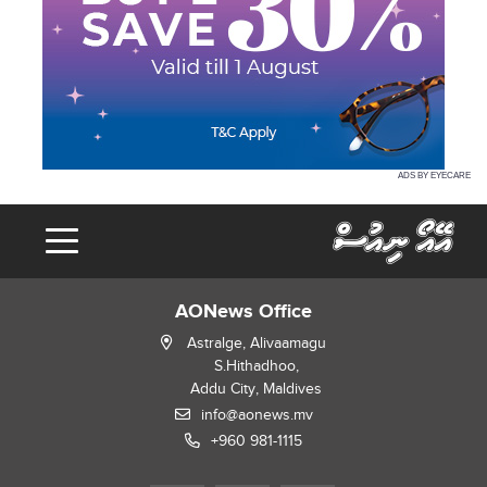
ADS BY EYECARE
AONews Office
Astralge, Alivaamagu
S.Hithadhoo,
Addu City, Maldives
info@aonews.mv
+960 981-1115