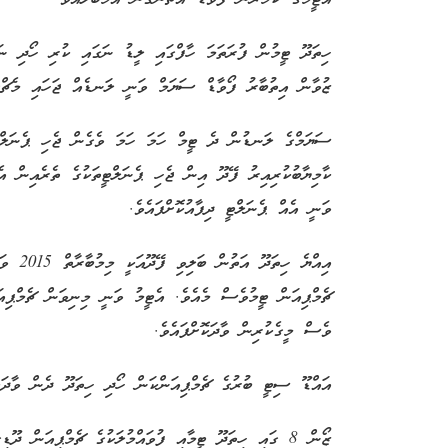
ހިތަދޫ ޓީމުން ފުރަތަމަ ހާފްގައި ލީޑު ނަގައި ކުރި ހޯދި ނަ
ޒުވާން އިތުބާރު ފޯވާޑް ސަޔަމް ވަނީ ލަނޑެއް ޖަހައި މެޗްގެ
ސަޔަމްގެ ލަނޑުން ދެ ޓީމް ހަމަ ހަމަ ވެގެން ޖެހި ޕެނަލް
ކާމިޔާބުކުރިއިރު ފޭދޫ އިން ޖެހި ޕެނަލްޓީތަކުގެ ތެރެއިން އ
ވަނީ އެއް ޕެނަލްޓީ ދިފާއުކޮށްފައެވެ.
އިއްޔެ 
ޗެމްޕިއަން ޓީމުވެސް މެއެވެ. އެޓީމު ވަނީ މިނިވަން ޗެމްޕިއ
ވެސް މީގެކުރިން ވާދަކޮށްފައެވެ.
އައްޑޫ ސިޓީ ބުރުގެ ޗެމްޕިއަންކަން ހޯދި ހިތަދޫ ދެން ވާދަކު
ޒޯން 8 ގައި ހިތަދޫ ޓީމާއި ފުވައްމުލަކުގެ ޗެމްޕިއަން ދ