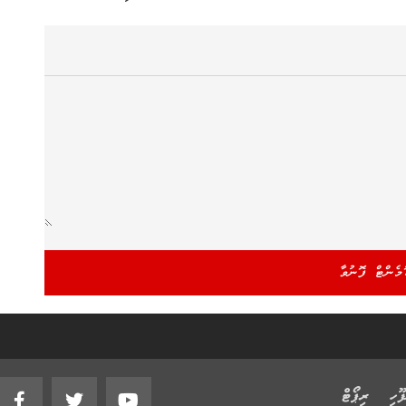
ޫހި
ރިޕޯޓް