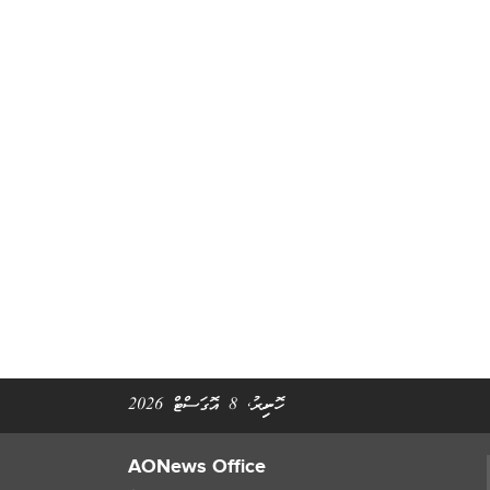
ހޮނިހިރު, 8 އޮގަސްޓް 2026
AONews Office