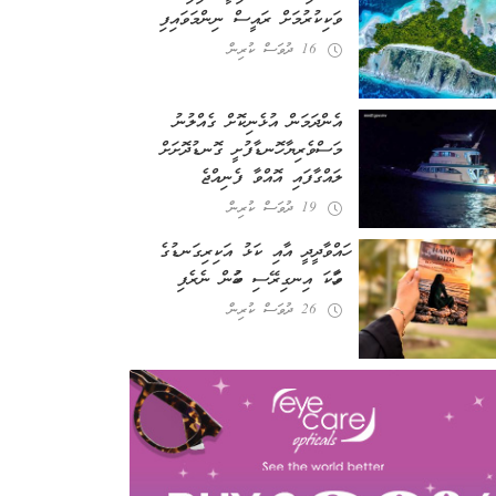
ވަކިކުރުމަށް ރައީސް ނިންމަވައިފި
16 ދުވަސް ކުރިން
އެންދަމަން އުޅެނިކޮށް ގެއްލުނު
މަސްވެރިޔާ ހޮނޑާފުށީ ގޮނޑުދޮށަށް
ލައްގާފައި އޮއްވާ ފެނިއްޖެ
19 ދުވަސް ކުރިން
ހައްވާދީދީ އާއި ކަޅު އަކިރިގަނޑުގެ
ވާހަކަ އިނގިރޭސި ބަހުން ނެރެފި
26 ދުވަސް ކުރިން