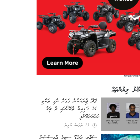
ADS BY OOR
ބޫލު ލިޔުންތައް
ފޭދޫ ފިހާރައަކުން ވަގަށް ނެގި ތަކެތި
24 ގަޑިއިރު ތެރޭ ހޯދައި ދެ މީހަކު
ހައްޔަރުކޮށްފި
23 ދުވަސް ކުރިން
ސަވާހެލި، އައްޑޫ ސިޓީގެ އިހްތިސާސުން