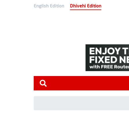
English Edition
Dhivehi Edition
