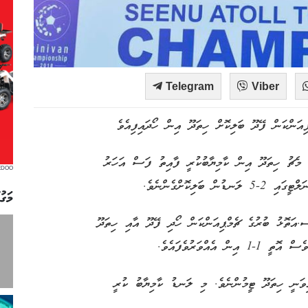
Telegram
Viber
ަންކަން ފޭދޫ ބަލިކޮށް ހިތަދޫ އިން ހޯދައިފިއެވެ
 މެޗު ހިތަދޫ އިން ކާމިޔާބުކުރީ ފާއިތު ފަސް އަހަރު
EDOO
ިކޮށްގެންނެވެ.
މަގު
ަތޮޅު ބުރުގެ ޗެމްޕިއަންކަން ހޯދި ފޭދޫ އާއި ހިތަދޫ
އްވަރުވެފައެވެ.
ިވަނީ ހިތަދޫ ޓީމުންނެވެ. މި ލަނޑު ކާމިޔާބު ކުރީ