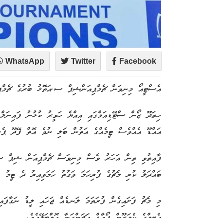
WhatsApp
Twitter
Facebook
އެސްޓީއޯ މިނިވަން ޗެމްޕިއަންޝިޕް ސ.އަތޮޅު ބުރުގެ ޗެމްޕިއ
ހިތަދޫ ޒޯން ސްޓޭޑިއަމްގައި އިއްޔެ ހަވީރު ކުޅުނު ފައިނަލް
އައްޑޫ އެއްވެސް ޓީމެއްގެ އަތުން ބަލި ނުވެ އޮތް ފޭދޫ ޕެނަލްޓީގައި 2-5 ލަނޑުން ބަލ
ފާއިތުވި ތިން އަހަރު ވެސް މިނިވަސް ޗެމްޕިއަން ޝިޕް ސ.އ
ބައްދަލު ކުރި މެޗުގެ ފުރިހަމަ ވަގުތު ހަމަވިއިރު ދެ ޓީމު ވެސް އޮތީ 1-1 އިން އެ
މި މެޗު ފަށައިގެން ފުރަތަމަ ލަނޑެއް ޖަހައި ލީޑު ނަގާފައ
އެޓީމްގެ ކެމަރޫން ފޯވާޑް އަޗަންގަނާ އޮމްބަލޭއެވެ.