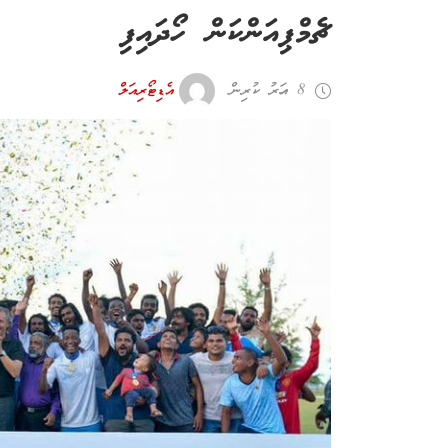
ޗެމްޕިއަންކަން ހޯދައިފި
8 އަހރު ކުރިން
އެޑިޓޯރިއަލް