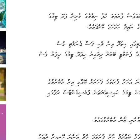
މަވެސް ފުރަތަމަ ހާފު ނިމުމުގެ ކުރިން ފޭދޫ ޓީމުގެ
 ނަތީޖާ ހަމަހަމަ ކޮށްފައެވެ.
ޓީގައި ހިތަދޫ އިން ޖެހި ފަސް ޕެނަލްޓީ ވެސް
ެއް ޕެނަލްޓީ ބޭރަށް ދިޔައިރު ހިތަދޫ ޓީމުގެ ކީޕަރު ވެސް
ހިތަދޫ އަތުން ބަލިވި ފޭދޫއަކީ މިމުބާރާތް 2015 ވަނަ އަހަރު ފުރަތަމަ ފަހަރަށް ބޭއްވި އިރު މުބާރާތުގެ
ަން ޓީމުގެ ހައިސިއްޔަތުން ޕްރެސިޑެންޓްސް ކަޕްގައި
ރާނީ ޒޯން މުބާރާތުގައެވެ.
ޫޑިގަމް ބައްދަލު ކުރާ ފުރަތަމަ މެޗު އަންނަ ހޮނިހިރު ދުވަހު