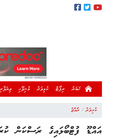
ADS BY OOREDOO
ޚަބަރު
ރިޕޯޓް
ކުޅިވަރު
މުނިފޫހި
ވިޔަފާރި
ކުޅިވަރު
ރާއްޖެ
އައްޑޫ ފުޓްބޯޅައިގެ ރަސްކަން ކުރ