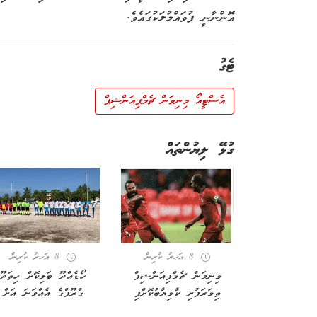
އޮންނާނީ ފުވައްމުލަކުގައެވެ.
ޓެގު
އެސްޓީއޯ މިނިވަން ޗެމްޕިއަންޝިޕް
ގުޅޭ ލިޔުންތައް
8 އަހރު ކުރިން
8 އަހރު ކުރިން
މިނިވަން ޗެމްޕިއަންޝިޕް
ހޯޑެއްދޫ ބަލިކޮށް ހިތަދޫ
ތިމަރަފުށި ކާމިޔާބުކޮށްފި
ގްރޫޕްގެ އެއްވަނަ އަށް