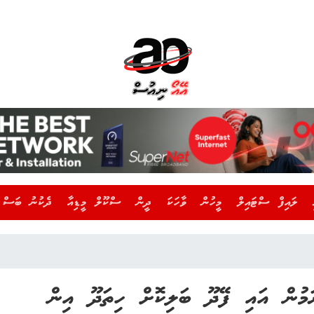
ލައިފް ސްޓައިލް
މީހުން
ވާހަކަ
ދީން
ސްކޫލް މީޑިއާ
ދެކުނު ބަސް
ަމުން އައި ފޭދޫ ބަލިކޮށް ހިތަދޫ އިން