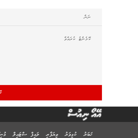
ޚަބަރު
ކުޅިވަރު
ވިޔަފާރި
ލައިފް ސްޓައިލް
މުނިފ