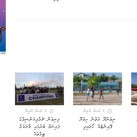
CARE
8 އަހރު ކުރިން
8 އަހރު ކުރިން
ނިލަންދޫ އަތުން ހިތަދޫ
މިނިވަން ޗެމްޕިއަންޝިޕްގެ
ޕޮއިންޓެއް ހޯދައިފި
ފައިނަލް ބުރުގައި ވާދަކުރާ
ޓީމްތައް